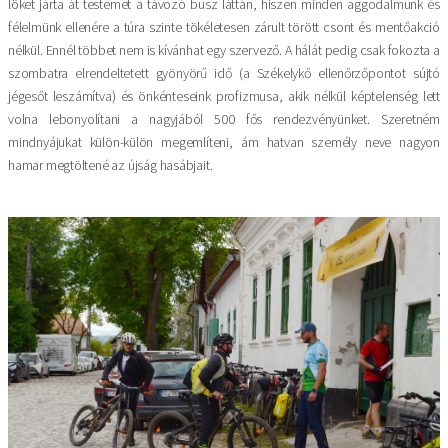
löket járta át testemet a távozó busz láttán, hiszen minden aggodalmunk és
félelmünk ellenére a túra szinte tökéletesen zárult törött csont és mentőakció
nélkül. Ennél többet nem is kívánhat egy szervező. A hálát pedig csak fokozta a
szombatra elrendeltetett gyönyörű idő (a Székelykő ellenőrzőpontot sújtó
jégesőt leszámítva) és önkénteseink profizmusa, akik nélkül képtelenség lett
volna lebonyolítani a nagyjából 500 fős rendezvényünket. Szeretném
mindnyájukat külön-külön megemlíteni, ám hatvan személy neve nagyon
hamar megtöltené az újság hasábjait.