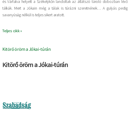
és Várfalva helyett a Székelykőn landoltak az átlátszó tároló dobozban lévő
tálkák. Mert a Jókain még a tálak is túrázni szeretnének… A gulyás pedig
savanyúság nélkül is teljes sikert aratott.
Teljes cikk »
Kitörő öröm a Jókai-túrán
Kitörő öröm a Jókai-túrán
Kép