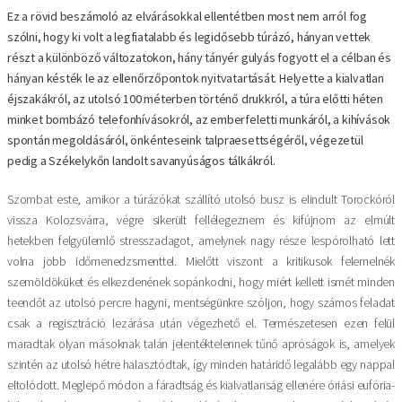
Ez a rövid beszámoló az elvárásokkal ellentétben most nem arról fog
szólni, hogy ki volt a legfiatalabb és legidősebb túrázó, hányan vettek
részt a különböző változatokon, hány tányér gulyás fogyott el a célban és
hányan késték le az ellenőrzőpontok nyitvatartását. Helyette a kialvatlan
éjszakákról, az utolsó 100 méterben történő drukkról, a túra előtti héten
minket bombázó telefonhívásokról, az emberfeletti munkáról, a kihívások
spontán megoldásáról, önkénteseink talpraesettségéről, végezetül
pedig a Székelykőn landolt savanyúságos tálkákról.
Szombat este, amikor a túrázókat szállító utolsó busz is elindult Torockóról
vissza Kolozsvárra, végre sikerült fellélegeznem és kifújnom az elmúlt
hetekben felgyülemlő stresszadagot, amelynek nagy része lespórolható lett
volna jobb időmenedzsmenttel. Mielőtt viszont a kritikusok felemelnék
szemöldöküket és elkezdenének sopánkodni, hogy miért kellett ismét minden
teendőt az utolsó percre hagyni, mentségünkre szóljon, hogy számos feladat
csak a regisztráció lezárása után végezhető el. Természetesen ezen felül
maradtak olyan másoknak talán jelentéktelennek tűnő apróságok is, amelyek
szintén az utolsó hétre halasztódtak, így minden határidő legalább egy nappal
eltolódott. Meglepő módon a fáradtság és kialvatlanság ellenére óriási eufória-