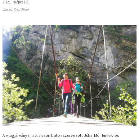
2021. május 16.
Szerző: Kiss Olivér
A világjárvány miatt a szombaton szervezett Jókai Mór Emlék- és