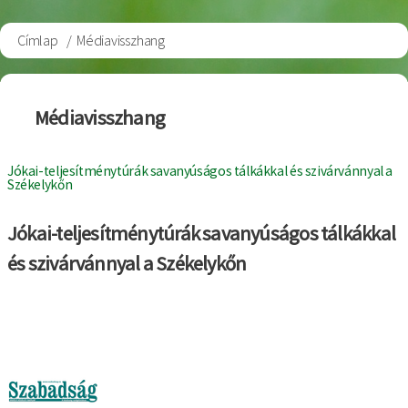
Címlap
Médiavisszhang
Morzsa
Médiavisszhang
Jókai-teljesítménytúrák savanyúságos tálkákkal és szivárvánnyal a
Székelykőn
Jókai-teljesítménytúrák savanyúságos tálkákkal
és szivárvánnyal a Székelykőn
Kép