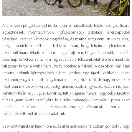
A túra hetén pörgött az élet irodánkban: e-mailváltások, telefoncsörgés, listák,
egyeztetések, nyomtatványok, indítócsomagok pakolása, energiapótlók
vásárlása, váratlan kihívások megoldása, és mintha ennyi nem lett volna elég,
még a pénteki hajszában is felhívtak páran, hogy lehetne-e jelentkezni a
szombati túrára. (Hadd említsem meg zárójelben, hogy már napokkal azelőtt,
vasárnap le kellett zárnunk a regisztrációt a létszámkorlát elérése miatt, és
világosan kiírtuk a weboldalra, hogy beteltek a helyek.) A csajokkal már csak
nevetni tudtunk kétségbeesésünkben, amikor egy újabb delikvens hívott
telefonon, vagy írt e-mailt, hogy lemaradt a regisztrációról, de nagyon szeretne
részt venni. A követkő kérdés pedig minden esetben így szólt: Azért mi is részt
vehetünk túrán kívül, ugye? Ennek az lett a végeredménye, hogy több tucatnyi
túrázó „nem hivatalosan” járta le a Jókai valamelyik útvonalát. Éppen ezért
nehéz lenne felbecsülni a résztvevők tényleges létszámát, hiszen a nem
bejelentkezettekről nincsenek adataink.
Szombat hajnalban három óra alvás után már csak arra tudtam gondolni, hogy