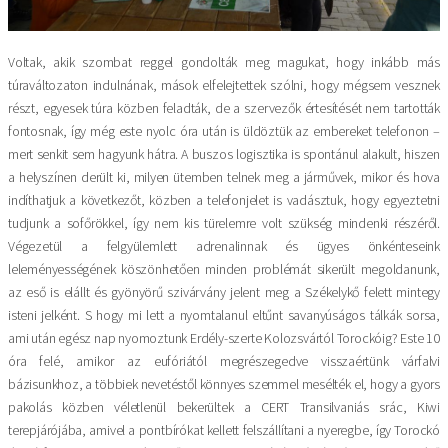
Voltak, akik szombat reggel gondolták meg magukat, hogy inkább más
túraváltozaton indulnának, mások elfelejtettek szólni, hogy mégsem vesznek
részt, egyesek túra közben feladták, de a szervezők értesítését nem tartották
fontosnak, így még este nyolc óra után is üldöztük az embereket telefonon –
mert senkit sem hagyunk hátra. A buszos logisztika is spontánul alakult, hiszen
a helyszínen derült ki, milyen ütemben telnek meg a járművek, mikor és hova
indíthatjuk a következőt, közben a telefonjelet is vadásztuk, hogy egyeztetni
tudjunk a sofőrökkel, így nem kis türelemre volt szükség mindenki részéről.
Végezetül a felgyülemlett adrenalinnak és ügyes önkénteseink
leleményességének köszönhetően minden problémát sikerült megoldanunk,
az eső is elállt és gyönyörű szivárvány jelent meg a Székelykő felett mintegy
isteni jelként. S hogy mi lett a nyomtalanul eltűnt savanyúságos tálkák sorsa,
ami után egész nap nyomoztunk Erdély-szerte Kolozsvártól Torockóig? Este 10
óra felé, amikor az eufóriától megrészegedve visszaértünk várfalvi
bázisunkhoz, a többiek nevetéstől könnyes szemmel mesélték el, hogy a gyors
pakolás közben véletlenül bekerültek a CERT Transilvaniás srác, Kiwi
terepjárójába, amivel a pontbírókat kellett felszállítani a nyeregbe, így Torockó