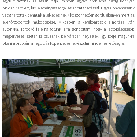
egyik túrázónak se essen baja, minden egyéb probléma pedig könnyen
orvosolható egy kis leleményességgel és spontaneitással. Ügyes önkénteseink
végig tartották bennünk a lelket és nekik köszönhetően gördülékenyen ment az
ellenőrzőpontok működtetése. Miközben a kerékpárosok elindítása után
autónkkal Torockó felé haladtunk, arra gondoltam, hogy a legtökéletesebb
megtervezés esetén is csúsznak be váratlan helyzetek, így ideje magunkra
ölteni a problémamegoldás köpenyét és felkészülni minden eshetőségre.