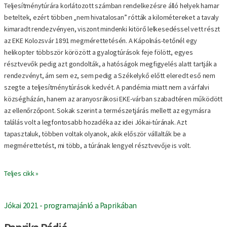
Teljesítménytúrára korlátozott számban rendelkezésre álló helyek hamar
beteltek, ezért többen „nem hivatalosan” rótták a kilométereket a tavaly
kimaradt rendezvényen, viszont mindenki kitörő lelkesedéssel vett részt
az EKE Kolozsvár 1891 megmérettetésén. A Kápolnás-tetőnél egy
helikopter többször körözött a gyalogtúrások feje fölött, egyes
résztvevők pedig azt gondolták, a hatóságok megfigyelés alatt tartják a
rendezvényt, ám sem ez, sem pedig a Székelykő előtt eleredt eső nem
szegte a teljesítménytúrások kedvét. A pandémia miatt nem a várfalvi
községházán, hanem az aranyosrákosi EKE-várban szabadtéren működött
az ellenőrzőpont. Sokak szerint a természetjárás mellett az egymásra
találás volt a legfontosabb hozadéka az idei Jókai-túrának. Azt
tapasztaluk, többen voltak olyanok, akik először vállalták be a
megmérettetést, mi több, a túrának lengyel résztvevője is volt.
Teljes cikk »
Jókai 2021 - programajánló a Paprikában