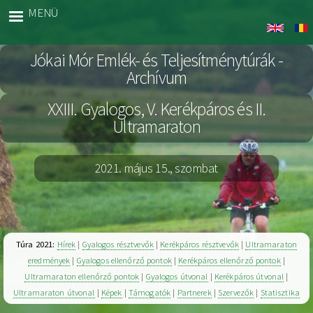
Ugrás
MENÜ
Jókai
a
Archiv
tartalomra
Jókai Mór Emlék- és Teljesítménytúrák -
Archívum
XXIII. Gyalogos, V. Kerékpáros és II.
Ultramaraton
2021. május 15., szombat
Túra 2021:
Hírek
|
Gyalogos résztvevők
|
Kerékpáros résztvevők
|
Ultramaraton
eredmények
|
Gyalogos ellenőrző pontok
|
Kerékpáros ellenőrző pontok
|
Ultramaraton ellenőrző pontok
|
Gyalogos útvonal
|
Kerékpáros útvonal
|
Ultramaraton útvonal
|
Képek
|
Támogatók
|
Partnerek
|
Szervezők
|
Statisztika