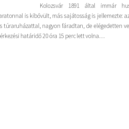
Kolozsvár 1891 által immár hus
ratonnal is kibővült, más sajátosság is jellemezte: a
 túraruházattal, nagyon fáradtan, de elégedetten vett
 érkezési határidő 20 óra 15 perc lett volna…