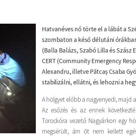
Hatvanéves nő törte el a lábát a S
szombaton a késő délutáni órákban
(Balla Balázs, Szabó Lilla és Szász
CERT (Community Emergency Respo
Alexandru, illetve Pătcaș Csaba Gyö
stabilizálni, ellátni, és lehozni a heg
A hölgyet előbb a nagyenyedi, majd a 
Az esőzés és az ennek következtéb
Torockóra vezető Nagyárkon egy höl
megsérült, ám őt nem kellett egés