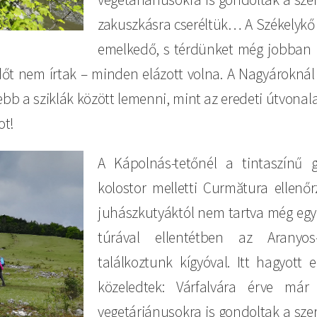
zakuszkásra cseréltük… A Székelykő e
emelkedő, s térdünket még jobban i
dőt nem írtak – minden elázott volna. A Nagyároknál
bb a sziklák között lemenni, mint az eredeti útvonala
ot!
A Kápolnás-tetőnél a tintaszínű 
kolostor melletti Curmătura ellenő
juhászkutyáktól nem tartva még egy 
túrával ellentétben az Aranyo
találkoztunk kígyóval. Itt hagyott 
közeledtek: Várfalvára érve már
vegetáriánusokra is gondoltak a szer