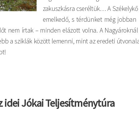
zakuszkásra cseréltük… A Székelykő e
emelkedő, s térdünket még jobban i
dőt nem írtak – minden elázott volna. A Nagyároknál
bb a sziklák között lemenni, mint az eredeti útvonala
ot!
 idei Jókai Teljesítménytúra