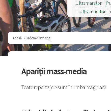
Ultramaraton
|
Pu
Ultramaraton
|
Breadcrumb
Acasă
Médiavisszhang
Apariții mass-media
Toate reportajele sunt în limba maghiară.