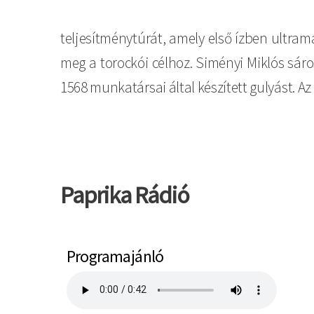
teljesítménytúrát, amely első ízben ultrama
meg a torockói célhoz. Siményi Miklós sáros
1568 munkatársai által készített gulyást. Az
Paprika Rádió
Programajánló