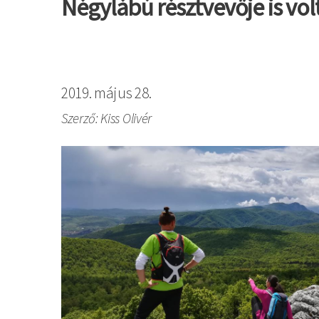
Négylábú résztvevője is vol
2019. május 28.
Szerző: Kiss Olivér