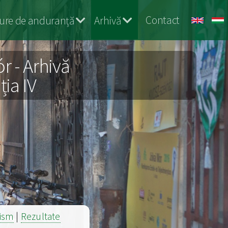
Contact
ure de anduranță
Arhivă
r - Arhivă
ția IV
lism
|
Rezultate