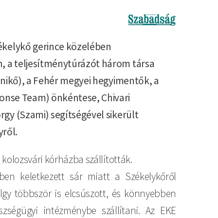
Imagine
zékelykő gerince közelében
, a teljesítménytúrázót három társa
 Enikő), a Fehér megyei hegyimentők, a
nse Team) önkéntese, Chivari
rgy (Szami) segítségével sikerült
yről.
kolozsvári kórházba szállították.
en keletkezett sár miatt a Székelykőről
gy többször is elcsúszott, és könnyebben
zségügyi intézménybe szállítani. Az EKE