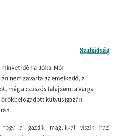
Imagine
t minket idén a Jókai Mór
alán nem zavarta az emelkedő, a
őt, még a csúszós talaj sem: a Varga
al örökbefogadott kutyus igazán
rán.
, hogy a gazdik magukkal viszik házi