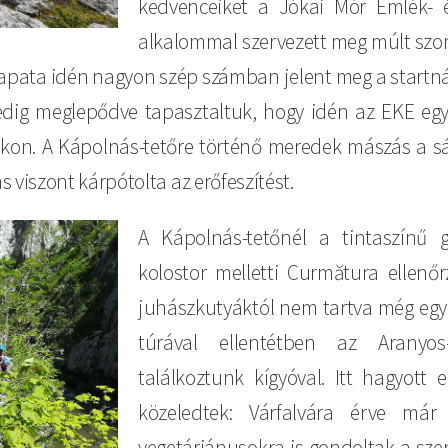
kedvenceiket a Jókai Mór Emlék- é
alkalommal szervezett meg múlt szom
csapata idén nagyon szép számban jelent meg a startnál
dig meglepődve tapasztaltuk, hogy idén az EKE egy 
on. A Kápolnás-tetőre történő meredek mászás a s
 viszont kárpótolta az erőfeszítést.
A Kápolnás-tetőnél a tintaszínű 
kolostor melletti Curmătura ellenő
juhászkutyáktól nem tartva még egy 
túrával ellentétben az Aranyo
találkoztunk kígyóval. Itt hagyott 
közeledtek: Várfalvára érve már
vegetáriánusokra is gondoltak a szer