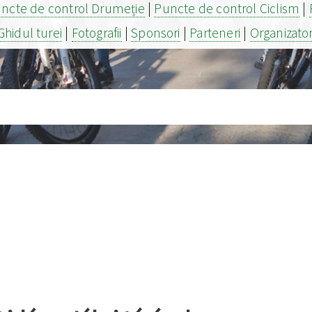
ncte de control Drumeție
|
Puncte de control Ciclism
|
Ghidul turei
|
Fotografii
|
Sponsori
|
Parteneri
|
Organizato