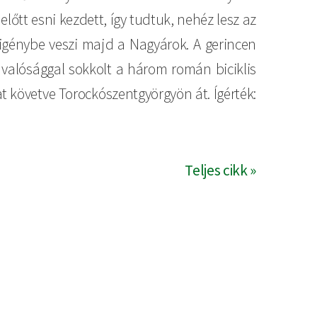
lőtt esni kezdett, így tudtuk, nehéz lesz az
génybe veszi majd a Nagyárok. A gerincen
 valósággal sokkolt a három román biciklis
t követve Torockószentgyörgyön át. Ígérték:
Teljes cikk »