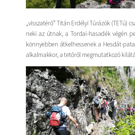
„visszatérő” Titán Erdélyi Túrázók (TETú) 
neki az útnak, a Tordai-hasadék végén pe
könnyebben átkelhessenek a Hesdát-patak
alkalmakkor, a tetőről megmutatkozó kilátás