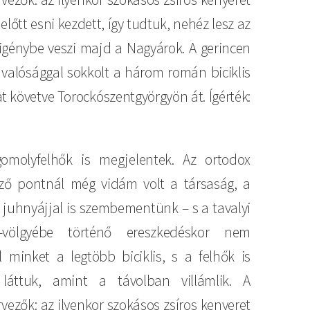
lőtt esni kezdett, így tudtuk, nehéz lesz az
génybe veszi majd a Nagyárok. A gerincen
 valósággal sokkolt a három román biciklis
t követve Torockószentgyörgyön át. Ígérték:
gomolyfelhők is megjelentek. Az ortodox
rző pontnál még vidám volt a társaság, a
juhnyájjal is szembementünk – s a tavalyi
s-völgyébe történő ereszkedéskor nem
el minket a legtöbb biciklis, s a felhők is
 láttuk, amint a távolban villámlik. A
vezők: az ilyenkor szokásos zsíros kenyeret