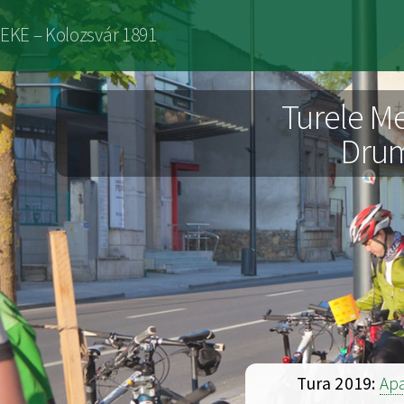
Sari
EKE – Kolozsvár 1891
la
conținutul
Turele Me
principal
Drume
Tura 2019:
Apa