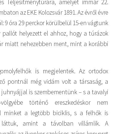
s Teljesítménytúrára, amelyet immár 22.
baton az EKE Kolozsvár 1891. Az évről évre
: 9 óra 29 perckor körülbelül 15-en vágtunk
pallót helyezett el ahhoz, hogy a túrázok
ár miatt nehezebben ment, mint a korábbi
gomolyfelhők is megjelentek. Az ortodox
rző pontnál még vidám volt a társaság, a
juhnyájjal is szembementünk – s a tavalyi
s-völgyébe történő ereszkedéskor nem
el minket a legtöbb biciklis, s a felhők is
 láttuk, amint a távolban villámlik. A
vezők: az ilyenkor szokásos zsíros kenyeret