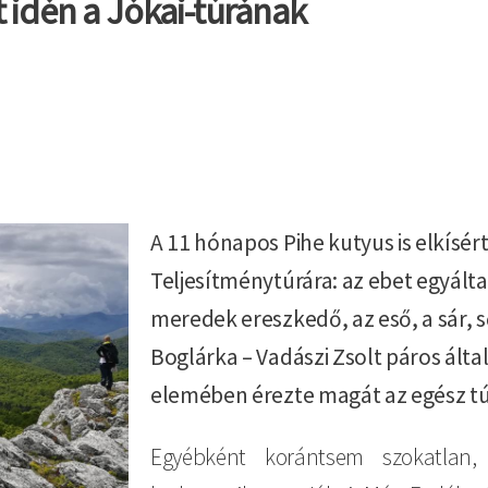
t idén a Jókai-túrának
A 11 hónapos Pihe kutyus is elkísér
Teljesítménytúrára: az ebet egyált
meredek ereszkedő, az eső, a sár, s
Boglárka – Vadászi Zsolt páros ált
elemében érezte magát az egész tú
Egyébként korántsem szokatlan