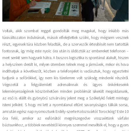
Voltak, akik szombat reggel gondolták meg magukat, hogy inkább más
túraváltozaton indulnának, mások elfelejtettek szólni, hogy mégsem vesznek
részt, egyesek túra közben feladták, de a szervezők értesítését nem tartották
fontosnak, így még este nyolc óra után is üldöztük az embereket telefonon –
mert senkit sem hagyunk hátra. A buszos logisztika is spontánul alakult, hiszen
a helyszínen derült ki, milyen ütemben telnek meg a járművek, mikor és hova
indíthatjuk a következőt, közben a telefonjelet is vadásztuk, hogy egyeztetni
tudjunk a sofőrökkel, így nem kis türelemre volt szükség mindenki részéről.
Végezetül a felgyülemlett adrenalinnak és ügyes önkénteseink
leleményességének köszönhetően minden problémát sikerült megoldanunk,
az eső is elállt és gyönyörű szivárvány jelent meg a Székelykő felett mintegy
isteni jelként. S hogy mi lett a nyomtalanul eltűnt savanyúságos tálkák sorsa,
ami után egész nap nyomoztunk Erdély-szerte Kolozsvártól Torockóig? Este 10
óra felé, amikor az eufóriától megrészegedve visszaértünk várfalvi
bázisunkhoz, a többiek nevetéstől könnyes szemmel mesélték el, hogy a gyors