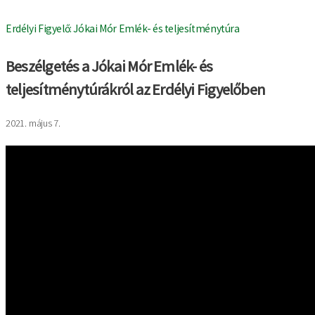
Erdélyi Figyelő: Jókai Mór Emlék- és teljesítménytúra
Beszélgetés a Jókai Mór Emlék- és
teljesítménytúrákról az Erdélyi Figyelőben
2021. május 7.