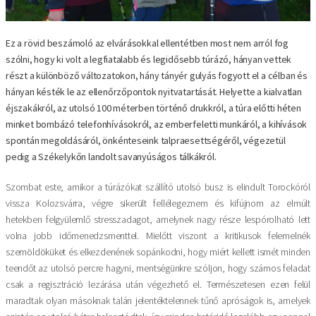
Ez a rövid beszámoló az elvárásokkal ellentétben most nem arról fog
szólni, hogy ki volt a legfiatalabb és legidősebb túrázó, hányan vettek
részt a különböző változatokon, hány tányér gulyás fogyott el a célban és
hányan késték le az ellenőrzőpontok nyitvatartását. Helyette a kialvatlan
éjszakákról, az utolsó 100 méterben történő drukkról, a túra előtti héten
minket bombázó telefonhívásokról, az emberfeletti munkáról, a kihívások
spontán megoldásáról, önkénteseink talpraesettségéről, végezetül
pedig a Székelykőn landolt savanyúságos tálkákról.
Szombat este, amikor a túrázókat szállító utolsó busz is elindult Torockóról
vissza Kolozsvárra, végre sikerült fellélegeznem és kifújnom az elmúlt
hetekben felgyülemlő stresszadagot, amelynek nagy része lespórolható lett
volna jobb időmenedzsmenttel. Mielőtt viszont a kritikusok felemelnék
szemöldöküket és elkezdenének sopánkodni, hogy miért kellett ismét minden
teendőt az utolsó percre hagyni, mentségünkre szóljon, hogy számos feladat
csak a regisztráció lezárása után végezhető el. Természetesen ezen felül
maradtak olyan másoknak talán jelentéktelennek tűnő apróságok is, amelyek