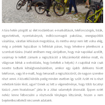
A túra hetén pörgött az élet irodánkban: e-mailváltások, telefoncsörgés, listák,
egyeztetések, nyomtatványok, indítócsomagok pakolása, energiapótlók
vásárlása, váratlan kihívások megoldása, és mintha ennyi nem lett volna elég,
még a pénteki hajszában is felhívtak páran, hogy lehetne-e jelentkezni a
szombati túrára. (Hadd említsem meg zárójelben, hogy már napokkal azelőtt,
vasárnap le kellett zárnunk a regisztrációt a létszámkorlát elérése miatt, és
világosan kiírtuk a weboldalra, hogy beteltek a helyek.) A csajokkal már csak
nevetni tudtunk kétségbeesésünkben, amikor egy újabb delikvens hívott
telefonon, vagy írt e-mailt, hogy lemaradt a regisztrációról, de nagyon szeretne
részt venni. A követkő kérdés pedig minden esetben így szólt: Azért mi is részt
vehetünk túrán kívül, ugye? Ennek az lett a végeredménye, hogy több tucatnyi
túrázó „nem hivatalosan” járta le a Jókai valamelyik útvonalát. Éppen ezért
nehéz lenne felbecsülni a résztvevők tényleges létszámát, hiszen a nem
bejelentkezettekről nincsenek adataink.