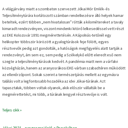
A világjárvány miatt a szombaton szervezett Jókai Mór Emlék- és
Teljesítménytúrára korlátozott számban rendelkezésre álló helyek hamar
beteltek, ezért többen „nem hivatalosan” rótták a kilométereket a tavaly
kimaradt rendezvényen, viszont mindenki kitörő lelkesedéssel vett részt
az EKE Kolozsvár 1891 megmérettetésén. A Kápolnás-tetőnél egy
helikopter többször körözött a gyalogtúrások feje fölött, egyes
résztvevők pedig azt gondolták, a hatóságok megfigyelés alatt tartják a
rendezvényt, ám sem ez, sem pedig a Székelykő előtt eleredt eső nem
szegte a teljesítménytúrások kedvét. A pandémia miatt nem a várfalvi
községházán, hanem az aranyosrákosi EKE-várban szabadtéren működött
az ellenőrzőpont. Sokak szerint a természetjárás mellett az egymásra
találás volt a legfontosabb hozadéka az idei Jókai-túrának. Azt
tapasztaluk, többen voltak olyanok, akik először vállalták be a
megmérettetést, mi több, a túrának lengyel résztvevője is volt.
Teljes cikk »