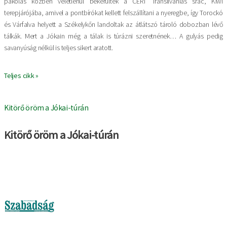
pakolás közben véletlenül bekerültek a CERT Transilvaniás srác, Kiwi
terepjárójába, amivel a pontbírókat kellett felszállítani a nyeregbe, így Torockó
és Várfalva helyett a Székelykőn landoltak az átlátszó tároló dobozban lévő
tálkák. Mert a Jókain még a tálak is túrázni szeretnének… A gulyás pedig
savanyúság nélkül is teljes sikert aratott.
Teljes cikk »
Kitörő öröm a Jókai-túrán
Kitörő öröm a Jókai-túrán
Imagine