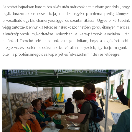
Szombat hajnalban három óra alvás után már csak arra tudtam gondolni, hogy
egyik túrázónak se essen baja, minden egyéb probléma pedig könnyen
orvosolható egy kis leleményességgel és spontaneitással. Ügyes önkénteseink
végig tartották bennünk a lelket és nekik köszönhetően gördülékenyen ment az
ellenőrzőpontok működtetése. Miközben a kerékpárosok elindítása után
autónkkal Torockó felé haladtunk, arra gondoltam, hogy a legtökéletesebb
megtervezés esetén is csúsznak be váratlan helyzetek, így ideje magunkra
ölteni a problémamegoldás köpenyét és felkészülni minden eshetőségre.