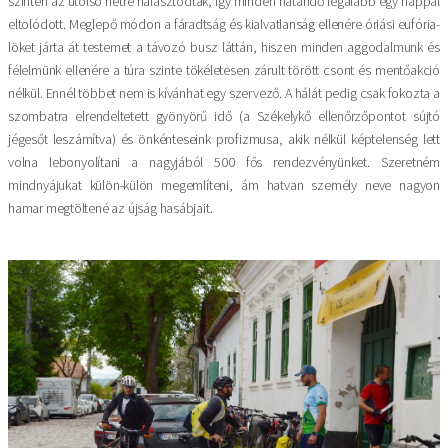
szintén az utolsó hétre halasztódtak, így minden határidő legalább egy nappal
eltolódott. Meglepő módon a fáradtság és kialvatlanság ellenére óriási eufória-
löket járta át testemet a távozó busz láttán, hiszen minden aggodalmunk és
félelmünk ellenére a túra szinte tökéletesen zárult törött csont és mentőakció
nélkül. Ennél többet nem is kívánhat egy szervező. A hálát pedig csak fokozta a
szombatra elrendeltetett gyönyörű idő (a Székelykő ellenőrzőpontot sújtó
jégesőt leszámítva) és önkénteseink profizmusa, akik nélkül képtelenség lett
volna lebonyolítani a nagyjából 500 fős rendezvényünket. Szeretném
mindnyájukat külön-külön megemlíteni, ám hatvan személy neve nagyon
hamar megtöltené az újság hasábjait.