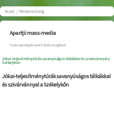
Acasă
Médiavisszhang
Breadcrumb
Apariții mass-media
Toate reportajele sunt în limba maghiară.
Jókai-teljesítménytúrák savanyúságos tálkákkal és szivárvánnyal a
Székelykőn
Jókai-teljesítménytúrák savanyúságos tálkákkal
és szivárvánnyal a Székelykőn
Imagine