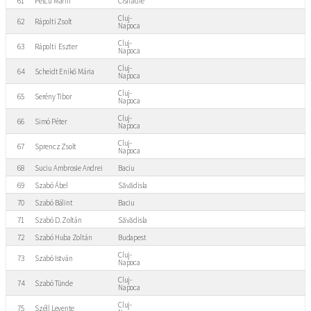
61
Petcu Marin
Cisnădie
Cluj-
62
Rápolti Zsolt
Napoca
Cluj-
63
Rápolti Eszter
Napoca
Cluj-
64
Scheidt Enikő Mária
Napoca
Cluj-
65
Serény Tibor
Napoca
Cluj-
66
Simó Péter
Napoca
Cluj-
67
Sprencz Zsolt
Napoca
68
Suciu Ambrosie Andrei
Baciu
69
Szabó Ábel
Săvădisla
70
Szabó Bálint
Baciu
71
Szabó D. Zoltán
Săvădisla
72
Szabó Huba Zoltán
Budapest
Cluj-
73
Szabó István
Napoca
Cluj-
74
Szabó Tünde
Napoca
Cluj-
75
Széll Levente