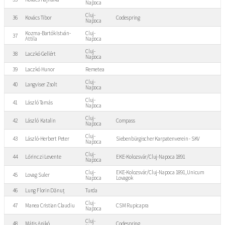
Napoca
Cluj-
36
Kovács Tibor
Codespring
Napoca
Kozma-Bartók István-
Cluj-
37
Attila
Napoca
Cluj-
38
Laczkó Gellért
Napoca
39
Laczkó Hunor
Remetea
Cluj-
40
Langviser Zsolt
Napoca
Cluj-
41
László Tamás
Napoca
Cluj-
42
László Katalin
Compass
Napoca
Cluj-
43
László-Herbert Peter
Siebenbürgischer Karpatenverein - SKV
Napoca
Cluj-
44
Lőrinczi Levente
EKE-Kolozsvár/Cluj-Napoca 1891
Napoca
Cluj-
EKE-Kolozsvár/Cluj-Napoca 1891, Unicum
45
Lovag Suler
Napoca
Lovagok
46
Lung Florin Dănuț
Turda
Cluj-
47
Manea Cristian Claudiu
CSM Rupicapra
Napoca
Cluj-
48
Mátis Anikó
Codespring