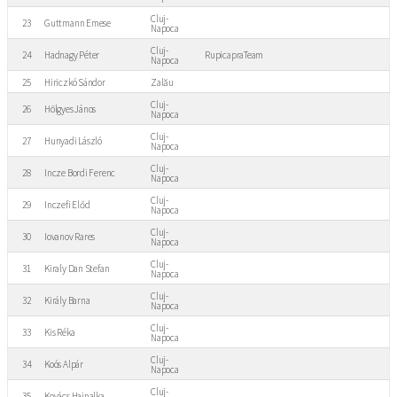
Cluj-
23
Guttmann Emese
Napoca
Cluj-
24
Hadnagy Péter
RupicapraTeam
Napoca
25
Hiriczkó Sándor
Zalău
Cluj-
26
Hölgyes János
Napoca
Cluj-
27
Hunyadi László
Napoca
Cluj-
28
Incze Bordi Ferenc
Napoca
Cluj-
29
Inczefi Előd
Napoca
Cluj-
30
Iovanov Rares
Napoca
Cluj-
31
Kiraly Dan Stefan
Napoca
Cluj-
32
Király Barna
Napoca
Cluj-
33
Kis Réka
Napoca
Cluj-
34
Koós Alpár
Napoca
Cluj-
35
Kovács Hajnalka