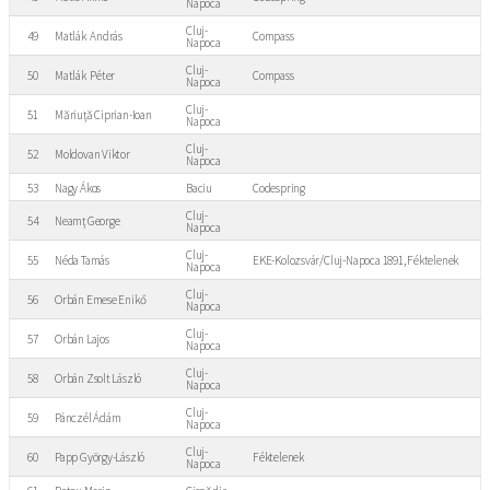
Napoca
Cluj-
49
Matlák András
Compass
Napoca
Cluj-
50
Matlák Péter
Compass
Napoca
Cluj-
51
Măriuță Ciprian-Ioan
Napoca
Cluj-
52
Moldovan Viktor
Napoca
53
Nagy Ákos
Baciu
Codespring
Cluj-
54
Neamț George
Napoca
Cluj-
55
Néda Tamás
EKE-Kolozsvár/Cluj-Napoca 1891, Féktelenek
Napoca
Cluj-
56
Orbán Emese Enikő
Napoca
Cluj-
57
Orbán Lajos
Napoca
Cluj-
58
Orbán Zsolt László
Napoca
Cluj-
59
Pánczél Ádám
Napoca
Cluj-
60
Papp György-László
Féktelenek
Napoca