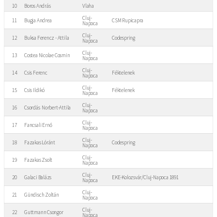
10
Boros András
Vlaha
Cluj-
11
Bugja Andrea
CSM Rupicapra
Napoca
Cluj-
12
Buksa Ferencz - Attila
Codespring
Napoca
Cluj-
13
Costea Nicolae Cosmin
Napoca
Cluj-
14
Csis Ferenc
Féktelenek
Napoca
Cluj-
15
Csis Ildikó
Féktelenek
Napoca
Cluj-
16
Csordás Norbert-Attila
Napoca
Cluj-
17
Fancsali Ernő
Napoca
Cluj-
18
Fazakas Lóránt
Codespring
Napoca
Cluj-
19
Fazakas Zsolt
Napoca
Cluj-
20
Galaci Balázs
EKE-Kolozsvár/Cluj-Napoca 1891
Napoca
Cluj-
21
Gündisch Zoltán
Napoca
Cluj-
22
Guttmann Csongor
Napoca