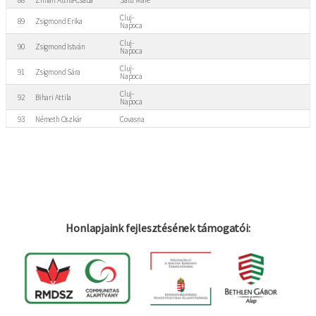
Cluj-
89
Zsigmond Erika
Napoca
Cluj-
90
Zsigmond István
Napoca
Cluj-
91
Zsigmond Sára
Napoca
Cluj-
92
Bihari Attila
Napoca
93
Németh Oszkár
Covasna
Honlapjaink fejlesztésének támogatói: