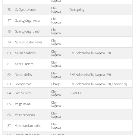
Napoca
Cluj-
76
Szélyes Levente
Codespring
Napoca
Cluj-
77
Szentgyörgyi Anna
Napoca
Cluj-
78
Szentgyörgyi Jenő
Napoca
Cluj-
79
Szilágyi Zoltán Péter
Napoca
Cluj-
80
Szima Szabolcs
EKE-Kolozsvár/Cluj-Napoca 1891
Napoca
Cluj-
81
Szőcs Luciana
Napoca
Cluj-
82
Tamás Miklós
EKE-Kolozsvár/Cluj-Napoca 1891
Napoca
83
Telegdy Zsolt
Florești
EKE-Kolozsvár/Cluj-Napoca 1891, Codespring
Cluj-
84
Tóth Szilárd
SIMACEK
Napoca
Cluj-
85
Varga István
Napoca
Cluj-
86
Veres Bendegúz
Napoca
Cluj-
87
Vezentan Laurentiu
Napoca
88
Ziman Attila-Csaba
Satu Mare