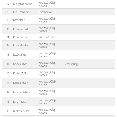
Kolozsvár/Cluj-
37
Kiraly Dan Ștefan
Napoca
38
Kiss Szabolcs
Györgyfalva
Kolozsvár/Cluj-
39
Koós Alpár
Napoca
Kolozsvár/Cluj-
40
Kovács Árpád
Napoca
41
Kovács Attila
Kisbács/Baciu
Kolozsvár/Cluj-
42
Kovács Eszter
Napoca
Kolozsvár/Cluj-
43
Kovács Imre
Napoca
Kolozsvár/Cluj-
44
Kovács Tibor
Codespring
Napoca
Kolozsvár/Cluj-
45
Kovács Zsófia
Napoca
Kolozsvár/Cluj-
46
Kozma István
Napoca
Kolozsvár/Cluj-
47
Lambing István
Napoca
Kolozsvár/Cluj-
48
Lang András
Napoca
Kolozsvár/Cluj-
49
Langviser Zsolt
Napoca