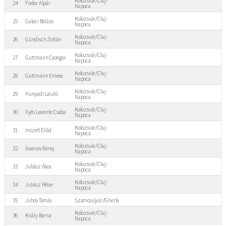
Kolozsvár/Cluj-
24
Fodor Alpár
Napoca
Kolozsvár/Cluj-
25
Galaci Balázs
Napoca
Kolozsvár/Cluj-
26
Gündisch Zoltán
Napoca
Kolozsvár/Cluj-
27
Guttmann Csongor
Napoca
Kolozsvár/Cluj-
28
Guttmann Emese
Napoca
Kolozsvár/Cluj-
29
Hunyadi László
Napoca
Kolozsvár/Cluj-
30
Ilyés Levente Csaba
Napoca
Kolozsvár/Cluj-
31
Inczefi Előd
Napoca
Kolozsvár/Cluj-
32
Iovanov Rareș
Napoca
Kolozsvár/Cluj-
33
Juhász Ákos
Napoca
Kolozsvár/Cluj-
34
Juhász Péter
Napoca
35
Juhos Tamás
Szamosújvár/Gherla
Kolozsvár/Cluj-
36
Király Barna
Napoca