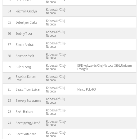
Napoca
Kolozsvár/Cluj-
64
Rázmán Orsolya
Napoca
Kolozsvár/Cluj-
65
Sebestyén Csaba
Napoca
Kolozsvár/Cluj-
66
Serény Tibor
Napoca
Kolozsvár/Cluj-
67
Simon András
Napoca
Kolozsvár/Cluj-
68
Sprencz Zsolt
Napoca
Kolozsvár/Cluj-
EKE-Kolozsvár/Cluj-Napoca 1891, Unicum
69
Suler Lovag
Napoca
Lovagok
Szakács-Korom
Kolozsvár/Cluj-
70
Imre
Napoca
Kolozsvár/Cluj-
71
Szász Tibor Szivar
Marco Polo RB
Napoca
Kolozsvár/Cluj-
72
Székely Zsuzsanna
Napoca
Kolozsvár/Cluj-
73
Széll Barbara
Napoca
Kolozsvár/Cluj-
74
Szentgyörgyi Jenő
Napoca
Kolozsvár/Cluj-
75
Szentkuti Anna
Napoca