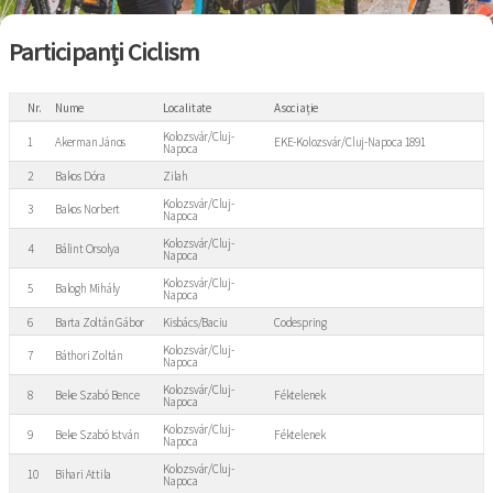
Participanți Ciclism
Nr.
Nume
Localitate
Asociație
Kolozsvár/Cluj-
1
Akerman János
EKE-Kolozsvár/Cluj-Napoca 1891
Napoca
2
Bakos Dóra
Zilah
Kolozsvár/Cluj-
3
Bakos Norbert
Napoca
Kolozsvár/Cluj-
4
Bálint Orsolya
Napoca
Kolozsvár/Cluj-
5
Balogh Mihály
Napoca
6
Barta Zoltán Gábor
Kisbács/Baciu
Codespring
Kolozsvár/Cluj-
7
Báthori Zoltán
Napoca
Kolozsvár/Cluj-
8
Beke Szabó Bence
Féktelenek
Napoca
Kolozsvár/Cluj-
9
Beke Szabó István
Féktelenek
Napoca
Kolozsvár/Cluj-
10
Bihari Attila
Napoca