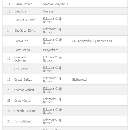
11
Bihari Levente
Szamosújvár/Gherla
12
Biriș Sorin
Szelicse
Kolozsvár/Cluj-
13
Biró Attila-Endre
Napoca
Kolozsvár/Cluj-
14
Biró Gábor Dávid
Napoca
Kolozsvár/Cluj-
15
Bodoki Ede
EKE-Kolozsvár/Cluj-Napoca 1891
Napoca
16
Boros Hanna
Magyarfenes
Craioveanu
Kolozsvár/Cluj-
17
Octavian
Napoca
Kolozsvár/Cluj-
18
Csis Ferenc
Napoca
Kolozsvár/Cluj-
19
Csiszér Balázs
Blythswood
Napoca
Kolozsvár/Cluj-
20
Csordás Norbert
Napoca
Kolozsvár/Cluj-
21
Csutak Csaba
Napoca
Kolozsvár/Cluj-
22
Czumbil Levente
Napoca
Kolozsvár/Cluj-
23
Fancsali Ernő
Napoca