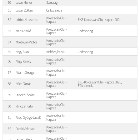
50
Lázár Hunor
Szucság
51
Lázár Zoltán
Csíkszereda
Kolozsvár/Cluj-
52
Lőrinczi Levente
EKE-Kolozsvár/Cluj-Napoca 1891
Napoca
Kolozsvár/Cluj-
53
Mátis Anikó
Codespring
Napoca
Kolozsvár/Cluj-
54
Moldovan Victor
Napoca
55
Nagy Ákos
Kisbács/Baciu
Codespring
Kolozsvár/Cluj-
56
Nagy Károly
Napoca
Kolozsvár/Cluj-
57
Neamţ George
Napoca
Kolozsvár/Cluj-
EKE-Kolozsvár/Cluj-Napoca 1891,
58
Néda Tamás
Napoca
Féktelenek
Kolozsvár/Cluj-
59
Pánczél Ádám
Napoca
Kolozsvár/Cluj-
60
Pánczél Kata
Napoca
Kolozsvár/Cluj-
61
Papp György-László
Napoca
Kolozsvár/Cluj-
62
Pataki Adorján
Napoca
Kolozsvár/Cluj-
63
Pauer Gábor