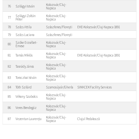
Kolozsvár/Cluj-
76
Szilágyi István
Napoca
Szilágyi Zoltán
Kolozsvár/Cluj-
77
Péter
Napoca
78
Szőcs Attila
Szászfenes/Florești
EKE-Kolozsvár/Cluj-Napoca 1891
79
Szőcs Luciana
Szászfenes/Florești
Szőke Erzsébet-
Kolozsvár/Cluj-
80
Emese
Napoca
Kolozsvár/Cluj-
81
Tamás Miklós
EKE-Kolozsvár/Cluj-Napoca 1891
Napoca
Kolozsvár/Cluj-
82
Tasnády János
Napoca
Kolozsvár/Cluj-
83
Toroczkai István
Napoca
84
Tóth Szilárd
Szamosújvár/Gherla
SIMACEK Facility Services
Kolozsvár/Cluj-
85
Vékony Szabolcs
Napoca
Kolozsvár/Cluj-
86
Veres Bendegúz
Napoca
Kolozsvár/Cluj-
87
Vezentan Laurențiu
Clujul Pedalează
Napoca