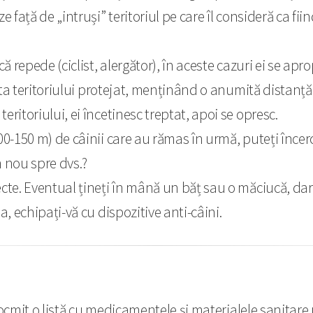
 față de „intruși” teritoriul pe care îl consideră ca fiind 
șcă repede (ciclist, alergător), în aceste cazuri ei se a
imita teritoriului protejat, menținând o anumită distanță
eritoriului, ei încetinesc treptat, apoi se opresc.
0-150 m) de câinii care au rămas în urmă, puteți încerca 
n nou spre dvs.?
ecte. Eventual țineți în mână un băț sau o măciucă, da
a, echipați-vă cu dispozitive anti-câini.
cmit o listă cu medicamentele și materialele sanitare ne