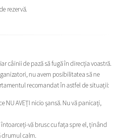
de rezervă.
iar câinii de pază să fugă în direcția voastră.
organizatori, nu avem posibilitatea să ne
rtamentul recomandat în astfel de situații:
rece NU AVEȚI nicio șansă. Nu vă panicați,
întoarceți-vă brusc cu fața spre el, ținând
vă drumul calm.