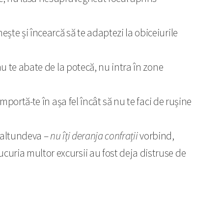
e și încearcă să te adaptezi la obiceiurile
nu te abate de la potecă, nu intra în zone
omportă-te în așa fel încât să nu te faci de rușine
 altundeva –
nu îți deranja confrații
vorbind,
uria multor excursii au fost deja distruse de