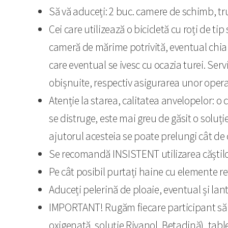
Să vă aduceți: 2 buc. camere de schimb, 
Cei care utilizează o bicicletă cu roți de ti
cameră de mărime potrivită, eventual chiar
care eventual se ivesc cu ocazia turei. Ser
obișnuite, respectiv asigurarea unor opera
Atenție la starea, calitatea anvelopelor: o
se distruge, este mai greu de găsit o soluț
ajutorul acesteia se poate prelungi cât de
Se recomandă INSISTENT utilizarea căștilor 
Pe cât posibil purtați haine cu elemente ref
Aduceți pelerină de ploaie, eventual și lan
IMPORTANT! Rugăm fiecare participant să 
oxigenată, soluție Rivanol, Betadină), tab