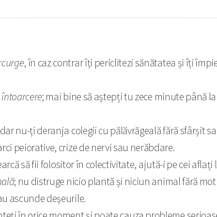
arcurge
, în caz contrar îți periclitezi sănătatea și îți î
e întoarcere
; mai bine să aștepți tu zece minute până la p
l, dar nu-ți deranja colegii cu pălăvrăgeală fără sfârșit s
arci peiorative, crize de nervi sau nerăbdare.
earcă să fii folositor în colectivitate, ajută-i pe cei aflaț
nală
; nu distruge nicio plantă și niciun animal fără mot
 sau ascunde deșeurile.
înteți în orice moment și poate cauza probleme serioas