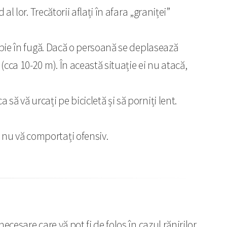
al lor. Trecătorii aflați în afara „graniței”
propie în fugă. Dacă o persoană se deplasează
 (cca 10-20 m). În această situație ei nu atacă,
să vă urcați pe bicicletă și să porniți lent.
r nu vă comportați ofensiv.
cesare care vă pot fi de folos în cazul rănirilor,