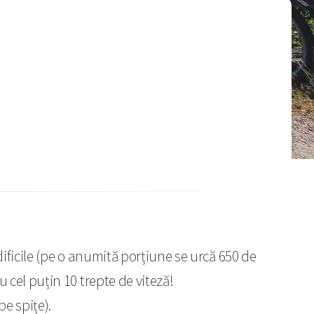
dificile (pe o anumită porțiune se urcă 650 de
 cel puțin 10 trepte de viteză!
pe spițe).