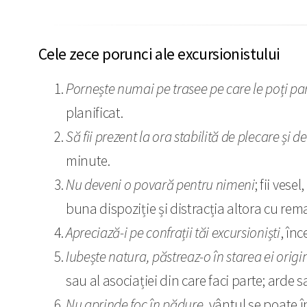
Cele zece porunci ale excursionistului
Pornește numai pe trasee pe care le poți p
planificat.
Să fii prezent la ora stabilită de plecare și d
minute.
Nu deveni o povară pentru nimeni
; fii vese
buna dispoziție și distracția altora cu rem
Apreciază-i pe confrații tăi excursioniști
, înc
Iubește natura, păstreaz-o în starea ei origi
sau al asociației din care faci parte; arde
Nu aprinde foc în pădure
, vântul se poate 