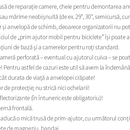
trusă de reparație camere, cheie pentru demontarea an
p sau mărime neobișnuită (de ex. 29", 30", semicursă, cur
 și anvelopă de schimb, deoarece organizatorii nu pot f
viciul de „prim ajutor mobil pentru biciclete” își poat
țiuni de bază și a camerelor pentru roți standard.
 cameră perforată – eventual cu ajutorul cuiva – se po
ie! Pentru astfel de cazuri este util să avem la îndemân
 cât durata de viață a anvelopei crăpate!
de protecție; nu strică nici ochelarii!
lectorizante (în întuneric este obligatoriu)!
ternă frontală.
aducă o mică trusă de prim-ajutor, cu următorul conț
lete de magneziu, bandaj.