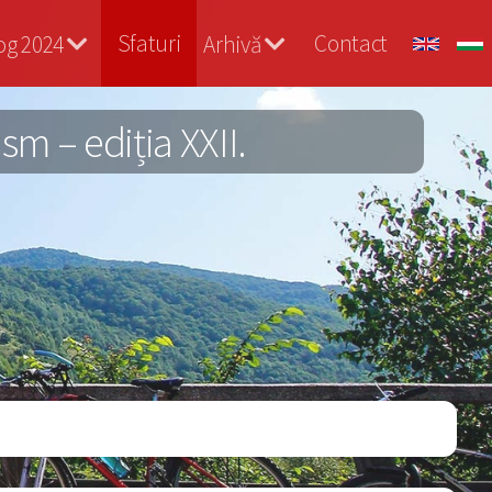
Sfaturi
Contact
og 2024
Arhivă
m – ediția XXII.