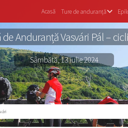
Vasvári
Acasă
Ture de anduranță
Epil
Bringa
e Anduranță Vasvári Pál – ciclis
Sâmbătă, 13 iulie 2024
vári