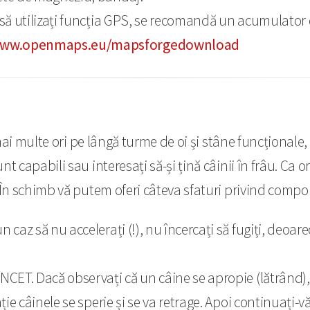
i să utilizați funcția GPS, se recomandă un acumulator 
ww.openmaps.eu/mapsforgedownload
mai multe ori pe lângă turme de oi și stâne funcționale, 
t capabili sau interesați să-și țină câinii în frâu. Ca 
 În schimb vă putem oferi câteva sfaturi privind compo
n caz să nu accelerați (!), nu încercați să fugiți, deoa
ÎNCET. Dacă observați că un câine se apropie (lătrând), 
uație câinele se sperie și se va retrage. Apoi continuați-