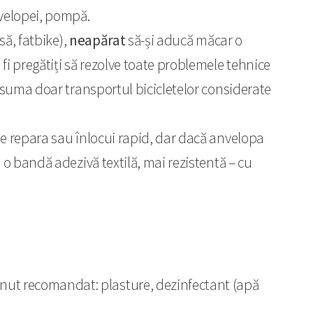
velopei, pompă.
să, fatbike),
neapărat
să-și aducă măcar o
i pregătiți să rezolve toate problemele tehnice
e asuma doar transportul bicicletelor considerate
ate repara sau înlocui rapid, dar dacă anvelopa
ă o bandă adezivă textilă, mai rezistentă – cu
inut recomandat: plasture, dezinfectant (apă