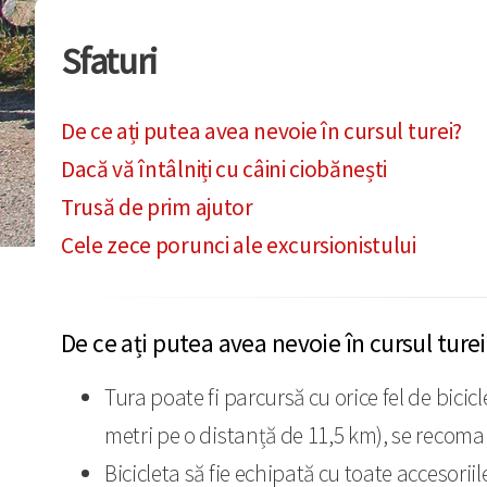
Sfaturi
De ce ați putea avea nevoie în cursul turei?
Dacă vă întâlniți cu câini ciobănești
Trusă de prim ajutor
Cele zece porunci ale excursionistului
De ce ați putea avea nevoie în cursul turei
Tura poate fi parcursă cu orice fel de bici
metri pe o distanță de 11,5 km), se recoman
Bicicleta să fie echipată cu toate accesoriil