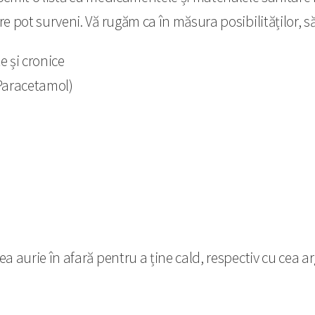
ot surveni. Vă rugăm ca în măsura posibilităților, să le
e și cronice
 Paracetamol)
tea aurie în afară pentru a ține cald, respectiv cu cea ar