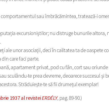
 comportamentul sau îmbrăcămintea, tratează-i omeneșt
eputația excursioniștilor; nu distruge bunurile altora, 
.
eți ale unor asociații, deci în calitatea ta de oaspete c
 din care faci parte.
bană, apartament privat, pod cu fân, cort sau oriunde
sau sculându-te prea devreme, deoarece succesul și buc
acestora. Străduiește-te să fii drumețul exemplar!
ie 1937 al revistei
ERDÉLY
, pag. 89-90.)