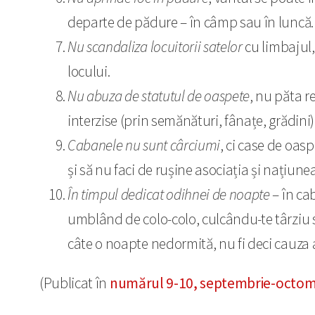
departe de pădure – în câmp sau în luncă.
Nu scandaliza locuitorii satelor
cu limbajul,
locului.
Nu abuza de statutul de oaspete
, nu păta r
interzise (prin semănături, fânațe, grădini)
Cabanele nu sunt cârciumi
, ci case de oasp
și să nu faci de rușine asociația și națiunea
În timpul dedicat odihnei de noapte
– în ca
umblând de colo-colo, culcându-te târziu 
câte o noapte nedormită, nu fi deci cauza 
(Publicat în
numărul 9-10, septembrie-octombr