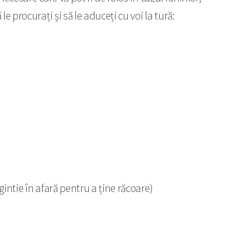
 procurați și să le aduceți cu voi la tură:
gintie în afară pentru a ține răcoare)