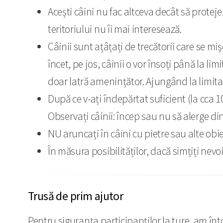
Acești câini nu fac altceva decât să protejeze
teritoriului nu îi mai interesează.
Câinii sunt ațâțați de trecătorii care se mi
încet, pe jos, câinii o vor însoți până la l
doar latră amenințător. Ajungând la limita t
După ce v-ați îndepărtat suficient (la cca 10
Observați câinii: încep sau nu să alerge di
NU aruncați în câini cu pietre sau alte obi
În măsura posibilităților, dacă simțiți nevoi
Trusă de prim ajutor
Pentru siguranța participanților la ture, am înto