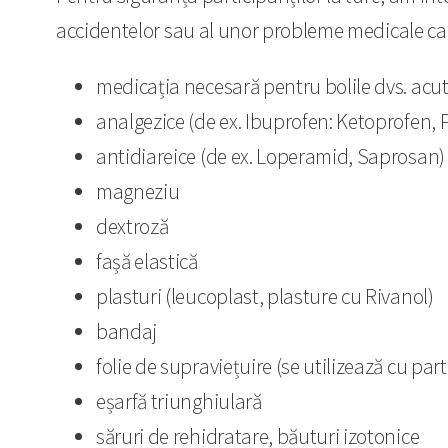
accidentelor sau al unor probleme medicale care p
medicația necesară pentru bolile dvs. acut
analgezice (de ex. Ibuprofen: Ketoprofen,
antidiareice (de ex. Loperamid, Saprosan)
magneziu
dextroză
fașă elastică
plasturi (leucoplast, plasture cu Rivanol)
bandaj
folie de supraviețuire (se utilizează cu par
eșarfă triunghiulară
săruri de rehidratare, băuturi izotonice