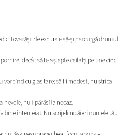
mpiedici tovarășii de excursie să-și parcurgă drumul
ornire, decât să te aștepte ceilalți pe tine cinci
au vorbind cu glas tare; să fii modest, nu strica
i la nevoie, nu-i părăsi la necaz.
iv bine întemeiat. Nu scrijeli nicăieri numele tău
e; nu lăsa nesupravegheat focul aprins –