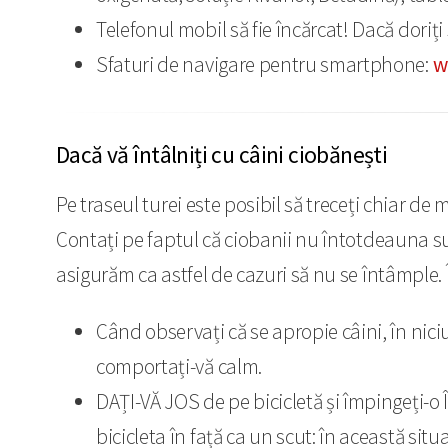
Telefonul mobil să fie încărcat! Dacă doriț
Sfaturi de navigare pentru smartphone:
w
Dacă vă întâlniți cu câini ciobănești
Pe traseul turei este posibil să treceți chiar de 
Contați pe faptul că ciobanii nu întotdeauna sun
asigurăm ca astfel de cazuri să nu se întâmple.
Când observați că se apropie câini, în niciu
comportați-vă calm.
DAȚI-VĂ JOS de pe bicicletă și împingeți-o 
bicicleta în față ca un scut: în această sit