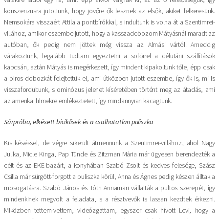
konszenzusra jutottunk, hogy jövőre ők lesznek az elsők, akiket felkeresünk.
Nemsokára visszaért Attila a pontbírókkal, s indultunk is volna át a Szentimrei-
villához, amikor eszembe jutott, hogy a kasszadobozom Mátyásnál maradt az
autóban, ők pedig nem jöttek még vissza az Almási vártól. Ameddig
várakoztunk, legalább tudtam egyeztetni a sofőrrel a délutáni szállítások
kapcsán, aztán Mátyás is megérkezett, így mindent kipakoltunk tőle, épp csak
a piros dobozkát felejtettük el, ami útközben jutott eszembe, így ők is, mi is
visszafordultunk, s ominózus jelenet kíséretében történt meg az átadás, ami
az amerikai filmekre emlékeztetett, így mindannyian kacagtunk.
Sárpróba, elkésett biciklisek és a csalhatatlan puliszka
Kis késéssel, de végre sikerült átmennünk a Szentimrei-villához, ahol Nagy
Julika, Micle Kinga, Pap Tünde és Zitzman Mária már ügyesen berendezték a
célt és az EKE-bazárt, a konyhában Szabó Zsolt és kedves felesége, Szász
Csilla már sürgött-forgott a puliszka körül, Anna és Ágnes pedig készen álltak a
mosogatásra. Szabó János és Tóth Annamari vállalták a pultos szerepét, így
mindenkinek megvolt a feladata, s a résztvevők is lassan kezdtek érkezni.
Miközben tettem-vettem, videózgattam, egyszer csak hívott Levi, hogy a