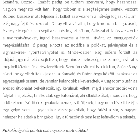
Sztánára, Bozsoki Csabát pedig be tudtam szervezni, hogy hazahozza.
Nagyon megható volt látni, hogy többen is a segítségemre siettek, viszont
Botond kiesése miatt teljesen át kellett szerveznem a hétvégi logisztikát, ami
elég nagy fejtörést okozott. Daray Attila vállalta, hogy lemond a bringázásról,
és helyette egész nap segít az autós logisztikában, Szikszai Attila összeszedte
a nyomtatványokat, Ingrid beszervezte a férjét, Istvánt, az energiapótlók
megvásárlására, ő pedig elhozta az irodába a pólókat, jelvényeket és a
Signmakeres- nyomtatványokat is. Mindeközben elég esősre fordult az
időjárás, így már előre sejtettem, hogy minden nehézség mellett még a sárral is
meg kell küzdeniük a résztvevőknek. Szerdán csörrent is a telefon, Szőke Sanyi
hívott, hogy elindultak kijelezni a Kányafő és Bátori-hegy közötti szakaszt az
egyezségünk szerint, de váratlan kalandokba keveredtek. A Csigadomb után az
eredeti útvonalat bekerítették, így kerülniük kellett, majd amikor tudták volna
folytatni a jelzést, találkoztak egy katonával, aki elküldte őket, mondván, hogy
a közelben lévő lőtéren gyakorlatoznak, s örüljenek, hogy nem tévedt feléjük
egy golyó sem… Ugyanakkor visszaigazolták, hogy óriási a sár, s nagyon
nehezen haladtak a bringákkal, így a túrázóknak sem lesz leányálom a tekerés.
Pakolás éjjel és péntek esti hajsza a matricákkal