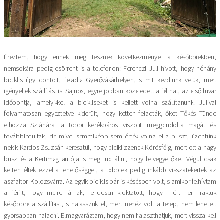
Éreztem, hogy ennek még lesznek következményei a későbbiekben,
nemsokára pedig csörrent is a telefonon: Ferenczi Juli hívott, hogy néhány
biciklis úgy döntött, feladja Gyerővásárhelyen, s mit kezdjünk velük, mert
igényeltek szállítást is. Sajnos, egyre jobban közeledett a fél hat, az első fuvar
időpontja, amelyikkel a bicikliseket is kellett volna szállítanunk. Julival
folyamatosan egyeztetve kiderült, hogy ketten feladták, őket Tőkés Tünde
elhozza Sztánára, a többi kerékpáros viszont meggondolta magát és
továbbindultak, de mivel semmiképp sem érték volna el a buszt, üzentünk
nekik Kardos Zsuzsán keresztül, hogy biciklizzenek Körösfőig, mert ott a nagy
busz és a Kertimag autója is meg tud állni, hogy felvegye őket. Végül csak
ketten éltek ezzel a lehetőséggel, a többiek pedig inkább visszatekertek az
aszfalton Kolozsvárra. Az egyik biciklis pár is késésben volt, s amikor felhívtam
a férfit, hogy merre járnak, rendesen kioktatott, hogy miért nem raktuk
későbbre a szállítást, s halasszuk el, mert nehéz volt a terep, nem lehetett
gyorsabban haladni. Elmagyaráztam, hogy nem halaszthatjuk, mert vissza kell