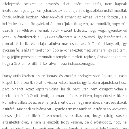
elfelejtették befizetni a nevezési díjat, ezért azt hitték, nem kapnak
indítócsomagot, így nem jelentkeztek be a rajtnál, s igazolólap nélkül indultak
útnak. Mátyás közben Péter Anikóval átment az Almási várhoz fotózni, s a
kellékeket átvenni Bogyáéktól. Amikor rájuk csörögtem, azt mondták, hogy már
csak Bihari Attiláékra várnak, róluk viszont kiderült, hogy végül gyerekekkel
jöttek, s átiratkoztak a 11/17-es változatra a 19/24-esről, így bezárhatták a
pontot. A biciklisek listáját átfutva már csak László Tamás hiányzott, így
gyorsan fel is hívtam telefonon. Épp akkor érkeztek meg Sztánára, így szóltam,
hogy jöjjön gyorsan a református templom melletti rajthoz, ő viszont azt hitte,
hogy a Szentimrei-villánál kell átvennie az indítócsomagját.
Daray Attila közben elvitte Tamást és Andrást szalagleszedő útjukra, s utána
Kispetriből a pontbírókat is vissza kellett hoznia, így kaptam ajándékba húsz
perc pihenőt. Azaz kaptam volna, ha tíz perc után nem csörgött volna a
telefonom: Mátó Zsolt hívott, s románul kérdezte tőlem, hogy értesítettük-e a
Romsilva vállalatot az eseményről, mert ott van egy úriember, s kérdezősködik
a túráról. Már csak ez hiányzott – gondoltam magamban, aztán szép kedvesen
elcsevegtem az illető úriemberrel, szabadkoztam, hogy eddig sosem
értesítettük őket, s nem is jelezték, hogy kellene, de ő erősködött, hogy ha
valakire rádől egy fa, amit épp akkor vágnak ki, az az ő felelősségük, így