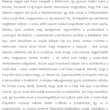
Másnap reggel már 9-kor csengett a telefonom, így gyorsan füstbe ment a
tervem, miszerint 11-ig fogok aludni. Nemsokára megtudtam, hogy Pali csak
délután négykor tud jönni a kisteherautóért, így akár aznap is befejezhettem
volna a pakolást, megspórolva az éjszakázást. No, de legalább így mindennel
meglettem időben, s a túra előtti napom sokkal nyugodtabb volt, mint valaha.
Néhány apró simítást még elvégeztem, egyeztettem a pontbírókkal a
csomagok átvételéről, s mindenkinek személyesen átadtam a kellékeket. Már
épp zárni készültem az irodát délután hat óra körül, amikor csörrent a
telefonom. Váradi István hívott, hogy megnézte a mappát – amit aznap
teljesen véletlenül vett át az irodában, mert amúgy csak másnap reggel kellett
volna megkapnia András Imrétől –, és sehol nem találja a matricákat.
Hitetlenkedve hallgattam, hiszen saját kezemmel raktam be a borítékokba a
matricákat – aztán amikor leellenőriztem a kis fóliás mappát, kiderült, hogy a
Kányafőn kívül a Bátori-hegy, az Almási-vár, Gyerővásárhely és Kispetri matricái
is kimaradtak a borítékból. A hirtelen kétségbeesést gyors intézkedés váltotta
fel: hívtam Daray Attilát, kiderült, hogy Judit és a Filep fiúk épp a közelben
vannak, így az iroda felé tudtak kanyarodni az autójukkal, Juli még munkában
volt, így hazafele jövet a buszmegállóban be tudtam adni neki a matricákat.
Kispetribe másnap nekünk kellett szállítani a pontbírókat, így az is
megoldódott, az András Imrének félrerakott kellékekhez pedig odatettem a