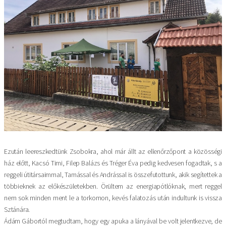
Ezután leereszkedtünk Zsobokra, ahol már állt az ellenőrzőpont a közösségi
ház előtt, Kacsó Timi, Filep Balázs és Tréger Éva pedig kedvesen fogadtak, s a
reggeli útitársaimmal, Tamással és Andrással is összefutottunk, akik segítettek a
többieknek az előkészületekben. Örültem az energiapótlóknak, mert reggel
nem sok minden ment le a torkomon, kevés falatozás után indultunk is vissza
Sztánára.
Ádám Gábortól megtudtam, hogy egy apuka a lányával be volt jelentkezve, de