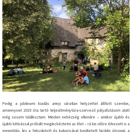
Pedig a jubileumi kiadás annyi váratlan helyzettel állított szembe,
amennyivel 2019 óta tartó teljesítménytúra-szervező pályafutásom alatt
még sosem találkoztam. Minden nehézség ellenére – amikor újabb és
újabb kihívással próbált megleckéztetni az élet – rá kis időre érkezett is a
megoldás. Így a felszántott és kukoricával beültetett biciklis útvonal, a