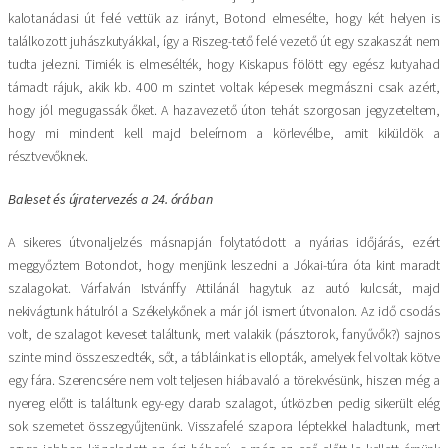
kalotanádasi út felé vettük az irányt, Botond elmesélte, hogy két helyen is
találkozott juhászkutyákkal, így a Riszeg-tető felé vezető út egy szakaszát nem
tudta jelezni. Timiék is elmesélték, hogy Kiskapus fölött egy egész kutyahad
támadt rájuk, akik kb. 400 m szintet voltak képesek megmászni csak azért,
hogy jól megugassák őket. A hazavezető úton tehát szorgosan jegyzeteltem,
hogy mi mindent kell majd beleírnom a körlevélbe, amit kiküldök a
résztvevőknek.
Baleset és újratervezés a 24. órában
A sikeres útvonaljelzés másnapján folytatódott a nyárias időjárás, ezért
meggyőztem Botondot, hogy menjünk leszedni a Jókai-túra óta kint maradt
szalagokat. Várfalván Istvánffy Attilánál hagytuk az autó kulcsát, majd
nekivágtunk hátulról a Székelykőnek a már jól ismert útvonalon. Az idő csodás
volt, de szalagot keveset találtunk, mert valakik (pásztorok, fanyűvők?) sajnos
szinte mind összeszedték, sőt, a tábláinkat is ellopták, amelyek fel voltak kötve
egy fára. Szerencsére nem volt teljesen hiábavaló a törekvésünk, hiszen még a
nyereg előtt is találtunk egy-egy darab szalagot, útközben pedig sikerült elég
sok szemetet összegyűjtenünk. Visszafelé szapora léptekkel haladtunk, mert