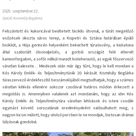
2025. szeptember 22.
Szerző: Kismihály Boglárka
Felszántott és kukoricával beültetett biciklis útvonal, a túrát megelőző
esőzések okozta sáros terep, a Kispetri és Sztána határában épülő
bicikliút, a Hója gerincén helyenként bekerített túraösvény, a kiskatona
által szabotált útvonaljelzés, a gorbói országút felé elterelt
kamionforgalom, a sofőr nélkül maradt kisteherautó, az egyik főszervező
váratlan balesete… Mindezek után már úgy tűnt, hogy le kell mondani a
Kós Károly Emlék- és Teljesítménytúrák 20. kiírását. Kismihály Boglárka
túraszervező érdekfeszítő beszámolójából megtudhatjuk, hogy a számos
váratlan kihívás ellenére sokszor csodával határos módon érkezett a
megoldás is. Amennyiben valakinek azt mondanám, hogy az idei Kós
Károly Emlék- és Teljesítménytúra váratlan kihívások és isteni csodák
egymást követő sorozatának eredményeként valósulhatott meg, s
nagyon kicsin múlott, hogy utolsó percben le ne mondjuk, biztosan drámai
túlzásnak gondolná.
Kép