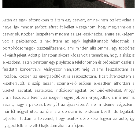
Aztán az egyik sátortokban találtam egy csavart, aminek nem ott lett volna a
helye, így minden javított sátrat át kellett vizsgálnom, hogy megvannak-e a
csavarjaik. Közben lecipeltem mindent az EMT-székházba, amire szükségem
volt a pakoláshoz, s nekiláttam az egyik leghálátlanabb feladatnak, a
pontbírócsomagok összeállításának, ami minden alkalommal egy többórás
kálváriát jelent. Adott pillanatban akkora káosz volt a teremben, hogy a sírást is
elkezdtem, aztán betettem egy playlistet a telefonomon és próbáltam csakis a
feladatra koncentrálni. Ahányszor hiányzott még valami, felszaladtam az
irodába, közben az energiapótlókat is szétosztottam, kicsit átrendeztem a
kisteherautót, s szép lassan, szemerkélő esőben elkezdtem áthordani a
vizeket, sátrakat, asztalokat, indítócsomagokat, pontbírókellékeket. Ahogy
ürülni kezdett a terem, az idegeim egyre jobban lenyugodtak, s már nem is
zavart, hogy a pakolás belenyúlt az éjszakába. Amire mindennel végeztem,
már fél négyet ütött az óra, s a derekam is rendesen beállt, de legalább
teljesíteni tudtam a tervemet, hogy péntek délre kész legyen az autó, így
nyugodt lelkiismerettel hajtottam álomra a fejem.