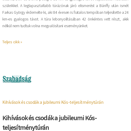
szüleikkel. A legtapasztaltabb túrázónak járó elismerést a Bánffy után ismét
Farkas György érdemelte ki, aki 84 évesen is fiatalos tempóban teljesítette a 24
km-es gyalogos távot. A túra lebonyolításában 42 önkéntes vett részt, akik
nélkül nem tudtuk volna megvalósítani eseményünket.
Teljes cikk »
Kép
Kihívások és csodák a jubileumi Kós-teljesítménytúrán
Kihívások és csodák a jubileumi Kós-
teljesítménytúrán