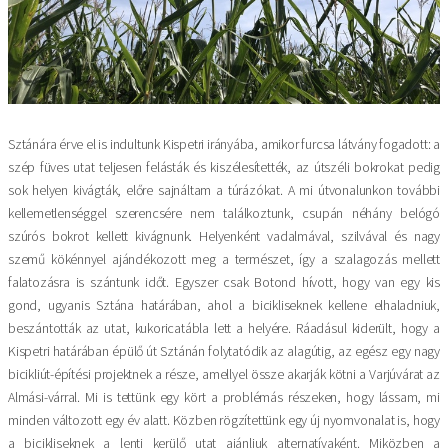
Sztánára érve el is indultunk Kispetri irányába, amikor furcsa látvány fogadott: a
szép füves utat teljesen felásták és kiszélesítették, az útszéli bokrokat pedig
sok helyen kivágták, előre sajnáltam a túrázókat. A mi útvonalunkon további
kellemetlenséggel szerencsére nem találkoztunk, csupán néhány belógó
szúrós bokrot kellett kivágnunk. Helyenként vadalmával, szilvával és nagy
szemű kökénnyel ajándékozott meg a természet, így a szalagozás mellett
falatozásra is szántunk időt. Egyszer csak Botond hívott, hogy van egy kis
gond, ugyanis Sztána határában, ahol a bicikliseknek kellene elhaladniuk,
beszántották az utat, kukoricatábla lett a helyére. Ráadásul kiderült, hogy a
Kispetri határában épülő út Sztánán folytatódik az alagútig, az egész egy nagy
bicikliút-építési projektnek a része, amellyel össze akarják kötni a Varjúvárat az
Almási-várral. Mi is tettünk egy kört a problémás részeken, hogy lássam, mi
minden változott egy év alatt. Közben rögzítettünk egy új nyomvonalat is, hogy
a bicikliseknek a lenti kerülő utat ajánljuk alternatívaként. Miközben a