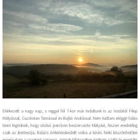
Kép
Elérkezett a nagy nap, s reggel fél 7-kor már indultunk is az irodától Filep
Mátyással, Cuzdorian Tamással és Bajkó Andrással. Nem tudtam eléggé hálás
lenni Ingridnek, hogy utolsó percben beszervezte Mátyást, hiszen eredetileg
csak az ikertesója, Balázs önkénteskedett volna a túrán. Neki köszönhetően
megúsztam a vezetést aznapra, aminek kifejezetten örültem a lelki és mentális