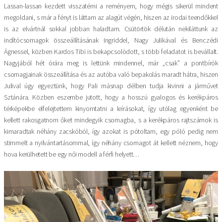
Lassan-lassan kezdett visszatérni a reményem, hogy mégis sikerül mindent
megoldani, s már a fényt is láttam az alagút végén, hiszen az irodai teendőkkel
is az elvártnál sokkal jobban haladtam. Csütörtök délután nekiláttunk az
indítócsomagok összeállításának Ingriddel, Nagy Julikával és Benczédi
Ágnessel, közben Kardos Tibi is bekapcsolódott, s több feladatot is bevállalt.
Nagyjából hét órára meg is lettünk mindennel, már „csak” a pontbírók
csomagjainak összeállítása és az autóba való bepakolás maradt hátra, hiszen
Julival úgy egyeztünk, hogy Pali másnap délben tudja kivinni a járművet
Sztánára. Közben eszembe jutott, hogy a hosszú gyalogos és kerékpáros
térképekbe elfelejtettem kinyomtatni a leírásokat, így utólag egyenként be
kellett rakosgatnom őket mindegyik csomagba, s a kerékpáros rajtszámok is
kimaradtak néhány zacskóból, így azokat is pótoltam, egy póló pedig nem
stimmelt a nyilvántartásommal, így néhány csomagot át kellett néznem, hogy
hova kerülhetett be egy női modell a férfi helyett…
Kép