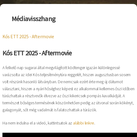
Médiavisszhang
Kós ETT 2025 - Aftermovie
Kós ETT 2025 - Aftermovie
A felkelő nap sugarai által megvilágított ködtenger igazán különlegessé
varázsolta az idei Kós teljesítménytúra reggelét, hiszen augusztusban sosem
volt részünk hasonló látványban. De nemcsak ezért érte meg új dátumot
választani, hiszen a nyári hőséghez képest ez alkalommal kellemes őszi időben
túrázhattak a résztvevők élvezve az őszi kikericsek pompás kavalkádját. A
természet bőséges termésének köszönhetően pedig az útvonal során kökényt,
galagonyát, sőt még vadalmát is falatozhattak a túrázók.
Ha nem indulna el a videó, kattintsatok az
alábbi linkre
.