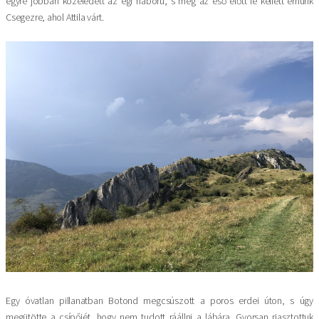
egyre jobban közeledett az égi háború, s még az eső előtt le kellett érnünk
Csegezre, ahol Attila várt.
Kép
Egy óvatlan pillanatban Botond megcsúszott a poros erdei úton, s úgy
megütötte a csípőjét, hogy nem tudott ráállni a lábára. Gyorsan riasztottuk