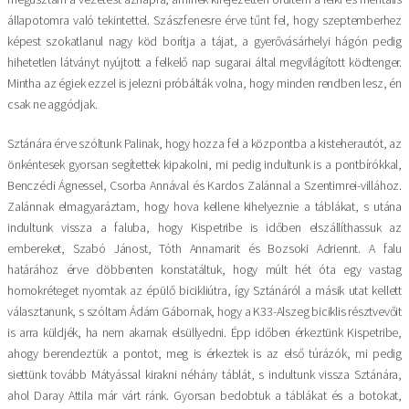
állapotomra való tekintettel. Szászfenesre érve tűnt fel, hogy szeptemberhez
képest szokatlanul nagy köd borítja a tájat, a gyerővásárhelyi hágón pedig
hihetetlen látványt nyújtott a felkelő nap sugarai által megvilágított ködtenger.
Mintha az égiek ezzel is jelezni próbálták volna, hogy minden rendben lesz, én
csak ne aggódjak.
Sztánára érve szóltunk Palinak, hogy hozza fel a központba a kisteherautót, az
önkéntesek gyorsan segítettek kipakolni, mi pedig indultunk is a pontbírókkal,
Benczédi Ágnessel, Csorba Annával és Kardos Zalánnal a Szentimrei-villához.
Zalánnak elmagyaráztam, hogy hova kellene kihelyeznie a táblákat, s utána
indultunk vissza a faluba, hogy Kispetribe is időben elszállíthassuk az
embereket, Szabó Jánost, Tóth Annamarit és Bozsoki Adriennt. A falu
határához érve döbbenten konstatáltuk, hogy múlt hét óta egy vastag
homokréteget nyomtak az épülő bicikliútra, így Sztánáról a másik utat kellett
választanunk, s szóltam Ádám Gábornak, hogy a K33-Alszeg biciklis résztvevőit
is arra küldjék, ha nem akarnak elsüllyedni. Épp időben érkeztünk Kispetribe,
ahogy berendeztük a pontot, meg is érkeztek is az első túrázók, mi pedig
siettünk tovább Mátyással kirakni néhány táblát, s indultunk vissza Sztánára,
ahol Daray Attila már várt ránk. Gyorsan bedobtuk a táblákat és a botokat,