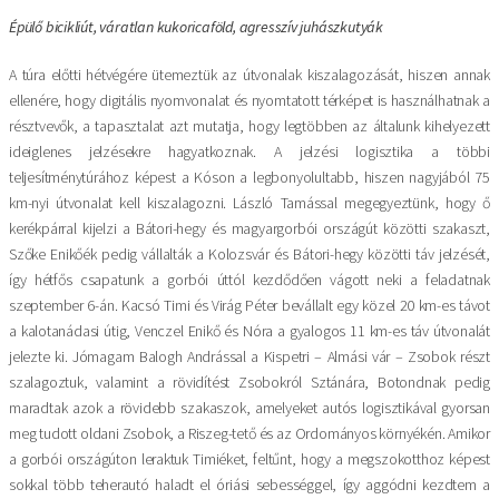
Épülő bicikliút, váratlan kukoricaföld, agresszív juhászkutyák
A túra előtti hétvégére ütemeztük az útvonalak kiszalagozását, hiszen annak
ellenére, hogy digitális nyomvonalat és nyomtatott térképet is használhatnak a
résztvevők, a tapasztalat azt mutatja, hogy legtöbben az általunk kihelyezett
ideiglenes jelzésekre hagyatkoznak. A jelzési logisztika a többi
teljesítménytúrához képest a Kóson a legbonyolultabb, hiszen nagyjából 75
km-nyi útvonalat kell kiszalagozni. László Tamással megegyeztünk, hogy ő
kerékpárral kijelzi a Bátori-hegy és magyargorbói országút közötti szakaszt,
Szőke Enikőék pedig vállalták a Kolozsvár és Bátori-hegy közötti táv jelzését,
így hétfős csapatunk a gorbói úttól kezdődően vágott neki a feladatnak
szeptember 6-án. Kacsó Timi és Virág Péter bevállalt egy közel 20 km-es távot
a kalotanádasi útig, Venczel Enikő és Nóra a gyalogos 11 km-es táv útvonalát
jelezte ki. Jómagam Balogh Andrással a Kispetri – Almási vár – Zsobok részt
szalagoztuk, valamint a rövidítést Zsobokról Sztánára, Botondnak pedig
maradtak azok a rövidebb szakaszok, amelyeket autós logisztikával gyorsan
meg tudott oldani Zsobok, a Riszeg-tető és az Ordományos környékén. Amikor
a gorbói országúton leraktuk Timiéket, feltűnt, hogy a megszokotthoz képest
sokkal több teherautó haladt el óriási sebességgel, így aggódni kezdtem a