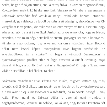
Attilát, hogy próbáljon értünk jönni a terepjáróval, s közben megérdeklődtük,
Kolozsváron melyik kórházba menjünk. Visszaérve Várfalvára egyenesen a
kolozsvári ortopédia felé vettük az irányt. Pethő Adél hozott Botondnak
mankókat, így valahogy be tudott baktatni a sürgősségire, ahol röntgen- és CT-
vizsgálatot is végeztek, de miközben az eredményre vártunk, éreztem, hogy
elhagy az erőm, s a sírás kerülget. Amikor az orvos elmondta, hogy ez bizony
repedés, s minimum négy hetet kell pihentetni, potyogni kezdtek a könnyeim...
Hirtelen arra gondoltam, hogy le kell mondanom a Kós-túrát, hiszen Botond
nélkül nem leszek képes lebonyolítani. Kivel fogom bevásárolni az
energiapótlókat és a vizeket? Ki fogja a városból összeszedni a
nyomtatványokat, pólókat stb.? Ki fogja elvezetni a dubát Sztánáig, majd
vissza? Ki fogja a pontbírókat felvinni a Riszeg-tetőre? Ki fogja a Szentimrei-
villához kiszállítani a kellékeket, italokat?
Számtalan megválaszolatlan kérdés zúdult rám, mígnem vettem egy mély
levegőt, s éjfél körül elkezdtem írogatni az embereknek, hogy vészhelyzet van,
s csak akkor tudjuk megszervezni a Kós-túrát, ha mindenki besegít. Daray
Attila, Filep Ingrid és Szikszai Attila is azonnal igent mondott a
segélykérésemre, Ferenczi Juli sofőrje, Pali vállalta, hogy kiviszi a kisteherautót