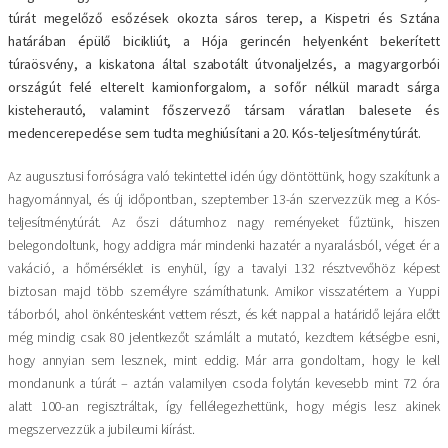
túrát megelőző esőzések okozta sáros terep, a Kispetri és Sztána
határában épülő bicikliút, a Hója gerincén helyenként bekerített
túraösvény, a kiskatona által szabotált útvonaljelzés, a magyargorbói
országút felé elterelt kamionforgalom, a sofőr nélkül maradt sárga
kisteherautó, valamint főszervező társam váratlan balesete és
medencerepedése sem tudta meghiúsítani a 20. Kós-teljesítménytúrát.
Az augusztusi forróságra való tekintettel idén úgy döntöttünk, hogy szakítunk a
hagyománnyal, és új időpontban, szeptember 13-án szervezzük meg a Kós-
teljesítménytúrát. Az őszi dátumhoz nagy reményeket fűztünk, hiszen
belegondoltunk, hogy addigra már mindenki hazatér a nyaralásból, véget ér a
vakáció, a hőmérséklet is enyhül, így a tavalyi 132 résztvevőhöz képest
biztosan majd több személyre számíthatunk. Amikor visszatértem a Yuppi
táborból, ahol önkéntesként vettem részt, és két nappal a határidő lejára előtt
még mindig csak 80 jelentkezőt számlált a mutató, kezdtem kétségbe esni,
hogy annyian sem lesznek, mint eddig. Már arra gondoltam, hogy le kell
mondanunk a túrát – aztán valamilyen csoda folytán kevesebb mint 72 óra
alatt 100-an regisztráltak, így fellélegezhettünk, hogy mégis lesz akinek
megszervezzük a jubileumi kiírást.