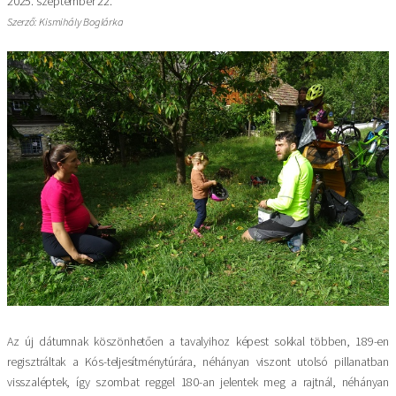
2025. szeptember 22.
Szerző: Kismihály Boglárka
Kép
Az új dátumnak köszönhetően a tavalyihoz képest sokkal többen, 189-en
regisztráltak a Kós-teljesítménytúrára, néhányan viszont utolsó pillanatban
visszaléptek, így szombat reggel 180-an jelentek meg a rajtnál, néhányan