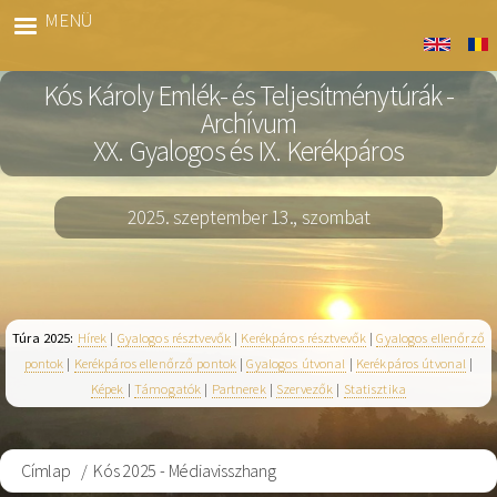
Ugrás
MENÜ
Kós
a
Archiv
tartalomra
Kós Károly Emlék- és Teljesítménytúrák -
Archívum
XX. Gyalogos és IX. Kerékpáros
2025. szeptember 13., szombat
Túra 2025:
Hírek
|
Gyalogos résztvevők
|
Kerékpáros résztvevők
|
Gyalogos ellenőrző
pontok
|
Kerékpáros ellenőrző pontok
|
Gyalogos útvonal
|
Kerékpáros útvonal
|
Képek
|
Támogatók
|
Partnerek
|
Szervezők
|
Statisztika
Címlap
Kós 2025 - Médiavisszhang
Morzsa