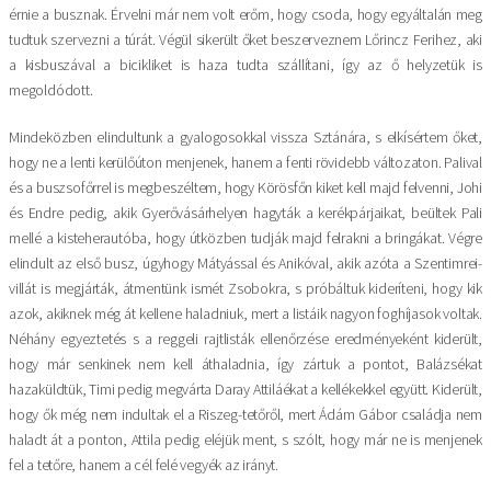
érnie a busznak. Érvelni már nem volt erőm, hogy csoda, hogy egyáltalán meg
tudtuk szervezni a túrát. Végül sikerült őket beszerveznem Lőrincz Ferihez, aki
a kisbuszával a bicikliket is haza tudta szállítani, így az ő helyzetük is
megoldódott.
Mindeközben elindultunk a gyalogosokkal vissza Sztánára, s elkísértem őket,
hogy ne a lenti kerülőúton menjenek, hanem a fenti rövidebb változaton. Palival
és a buszsofőrrel is megbeszéltem, hogy Körösfőn kiket kell majd felvenni, Johi
és Endre pedig, akik Gyerővásárhelyen hagyták a kerékpárjaikat, beültek Pali
mellé a kisteherautóba, hogy útközben tudják majd felrakni a bringákat. Végre
elindult az első busz, úgyhogy Mátyással és Anikóval, akik azóta a Szentimrei-
villát is megjárták, átmentünk ismét Zsobokra, s próbáltuk kideríteni, hogy kik
azok, akiknek még át kellene haladniuk, mert a listáik nagyon foghíjasok voltak.
Néhány egyeztetés s a reggeli rajtlisták ellenőrzése eredményeként kiderült,
hogy már senkinek nem kell áthaladnia, így zártuk a pontot, Balázsékat
hazaküldtük, Timi pedig megvárta Daray Attiláékat a kellékekkel együtt. Kiderült,
hogy ők még nem indultak el a Riszeg-tetőről, mert Ádám Gábor családja nem
haladt át a ponton, Attila pedig eléjük ment, s szólt, hogy már ne is menjenek
fel a tetőre, hanem a cél felé vegyék az irányt.