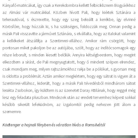
Kányafő-matricákat, így csak a Kerekdombra kellett felbicikliznem Bogyáékhoz
az Almási vár matricákkal. Közben hívott Pali, hogy kiértek Sztánára a
teherautóval, s észrevette, hogy egy szeg beleállt a kerékbe, így elvinné
Körösfőre, hogy húzzák ki, s ha szükséges, foldozzák meg. Onnan pedig a
másik Pali visszavitte a járművet Sztánára, s elvállalta, hogy az italokat valamint
a kellékeket átszállítja a Szentimrei-villához. Amikor rám csörgött, hogy
pontosan miket pakoljon be az autójába, szólt, hogy az indítócsomagok egy
része leborult, s minden kiesett belőlük. Annyira kétségbeestem, hogy megint
elkezdtem a sírást, de Pali megnyugtatott, hogy ő mindent szépen elrendez,
csak mondjam meg, milyen rajtszámokhoz rakja be a pólókat, s gyorsan meg
is oldotta a problémát. Aztán amikor megkértem, hogy egy sátrat is vigyen át a
Szentimrei-villához, kiderült, hogy a másik Pali tévedésből mindhárom sátrat
lerakta Zsobokon, így küldtem is az üzenetet Daray Attilának, hogy reggel még
lesz egy feladata pluszban. Mindezek után az eredeti tervemhez képest sokkal
később sikerült lefeküdnöm, az izgalomtól pedig nehezen jött álom a
szememre.
Ködtenger a hajnali fényben és váratlan hívás a Romsilvától