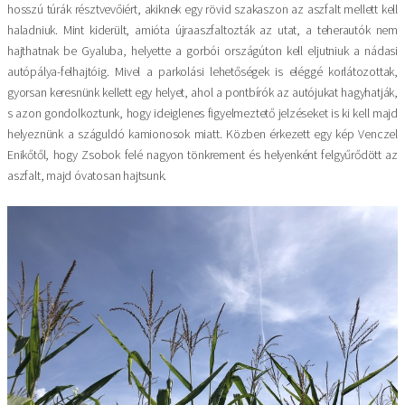
hosszú túrák résztvevőiért, akiknek egy rövid szakaszon az aszfalt mellett kell
haladniuk. Mint kiderült, amióta újraaszfaltozták az utat, a teherautók nem
hajthatnak be Gyaluba, helyette a gorbói országúton kell eljutniuk a nádasi
autópálya-felhajtóig. Mivel a parkolási lehetőségek is eléggé korlátozottak,
gyorsan keresnünk kel­lett egy helyet, ahol a pontbírók az autójukat hagyhatják,
s azon gondolkoztunk, hogy ideiglenes figyelmeztető jelzéseket is ki kell majd
helyeznünk a száguldó kamionosok miatt. Közben érkezett egy kép Venczel
Enikőtől, hogy Zsobok felé nagyon tönkrement és helyenként felgyűrődött az
aszfalt, majd óvatosan hajtsunk.
Kép