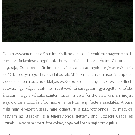
Ezután visszamentünk a Szentimrei-villához, ahol mindenki már nagyon pakolt,
mert az önkéntesek aggódtak, hogy lekésik a buszt, Ádám Gábor s az
anyukája, Csilla pedig türelmetlenül várták a családtagok megérkezését, akik
az 52 km-es gyalogos távra vállalkoztak. Mi is elindultunk a második csapattal
vissza a faluba a buszhoz. Mátyás és Szabó Zsolt néhány önkéntest leszállított
autóval, így végül csak két résztvevő társaságában gyalogoltunk lefele.
Éreztem, hogy a vércukorszintem lassan a béka feneke alatt van, s mindjárt
elájulok, de a csodás bíbor naplemente kicsit enyhítette a szédülést. A busz
még nem érkezett vissza, mire odaértünk a kultúrotthonhoz, így magukra
hagytam az utasokat, s a teherautóhoz siettem, ahol Bozsoki Csaba és
Czumbil Levente mindent átpakoltak, hogy beférjen a saját biciklijük is.