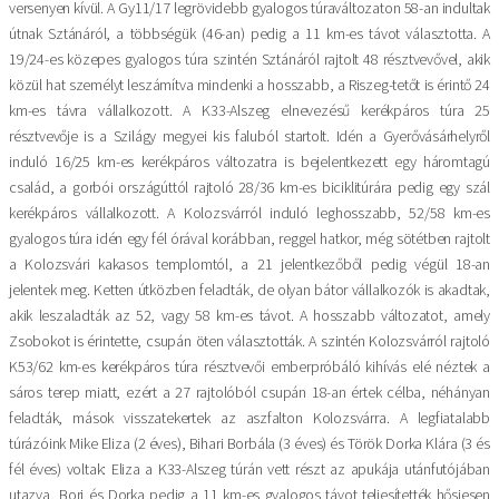
versenyen kívül. A Gy11/17 legrövidebb gyalogos túraváltozaton 58-an indultak
útnak Sztánáról, a többségük (46-an) pedig a 11 km-es távot választotta. A
19/24-es közepes gyalogos túra szintén Sztánáról rajtolt 48 résztvevővel, akik
közül hat személyt leszámítva mindenki a hosszabb, a Riszeg-tetőt is érintő 24
km-es távra vállalkozott. A K33-Alszeg elnevezésű kerékpáros túra 25
résztvevője is a Szilágy megyei kis faluból startolt. Idén a Gyerővásárhelyről
induló 16/25 km-es kerékpáros változatra is bejelentkezett egy háromtagú
család, a gorbói országúttól rajtoló 28/36 km-es biciklitúrára pedig egy szál
kerékpáros vállalkozott. A Kolozsvárról induló leghosszabb, 52/58 km-es
gyalogos túra idén egy fél órával korábban, reggel hatkor, még sötétben rajtolt
a Kolozsvári kakasos templomtól, a 21 jelentkezőből pedig végül 18-an
jelentek meg. Ketten útközben feladták, de olyan bátor vállalkozók is akadtak,
akik leszaladták az 52, vagy 58 km-es távot. A hosszabb változatot, amely
Zsobokot is érintette, csupán öten választották. A szintén Kolozsvárról rajtoló
K53/62 km-es kerékpáros túra résztvevői emberpróbáló kihívás elé néztek a
sáros terep miatt, ezért a 27 rajtolóból csupán 18-an értek célba, néhányan
feladták, mások visszatekertek az aszfalton Kolozsvárra. A legfiatalabb
túrázóink Mike Eliza (2 éves), Bihari Borbála (3 éves) és Török Dorka Klára (3 és
fél éves) voltak: Eliza a K33-Alszeg túrán vett részt az apukája utánfutójában
utazva, Bori és Dorka pedig a 11 km-es gyalogos távot teljesítették hősiesen