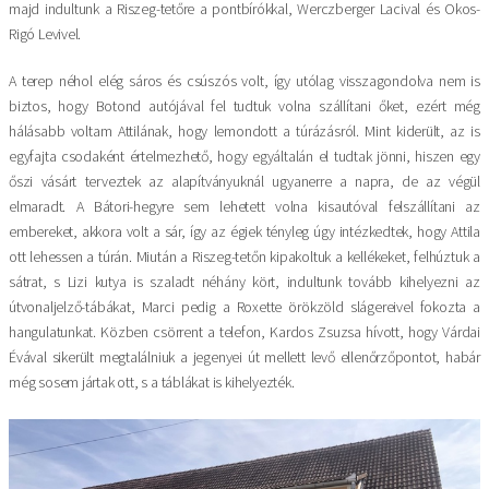
majd indultunk a Riszeg-tetőre a pontbírókkal, Werczberger Lacival és Okos-
Rigó Levivel.
A terep néhol elég sáros és csúszós volt, így utólag visszagondolva nem is
biztos, hogy Botond autójával fel tudtuk volna szállítani őket, ezért még
hálásabb voltam Attilának, hogy lemondott a túrázásról. Mint kiderült, az is
egyfajta csodaként értelmezhető, hogy egyáltalán el tudtak jönni, hiszen egy
őszi vásárt terveztek az alapítványuknál ugyanerre a napra, de az végül
elmaradt. A Bátori-hegyre sem lehetett volna kisautóval felszállítani az
embereket, akkora volt a sár, így az égiek tényleg úgy intézkedtek, hogy Attila
ott lehessen a túrán. Miután a Riszeg-tetőn kipakoltuk a kellékeket, felhúztuk a
sátrat, s Lizi kutya is szaladt néhány kört, indultunk tovább kihelyezni az
útvonaljelző-tábákat, Marci pedig a Roxette örökzöld slágereivel fokozta a
hangulatunkat. Közben csörrent a telefon, Kardos Zsuzsa hívott, hogy Várdai
Évával sikerült megtalálniuk a jegenyei út mellett levő ellenőrzőpontot, habár
még sosem jártak ott, s a táblákat is kihelyezték.
Kép