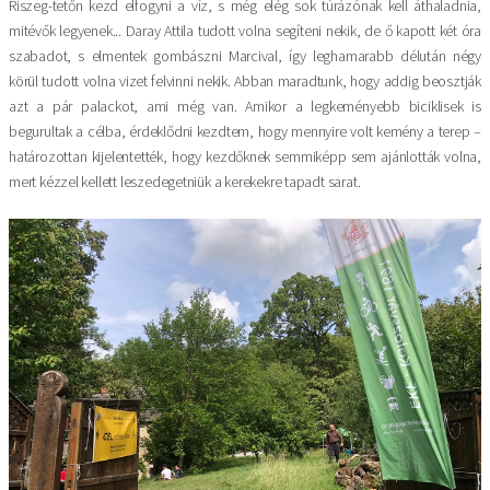
Riszeg-tetőn kezd elfogyni a víz, s még elég sok túrázónak kell áthaladnia,
mitévők legyenek... Daray Attila tudott volna segíteni nekik, de ő kapott két óra
szabadot, s elmentek gombászni Marcival, így leghamarabb délután négy
körül tudott volna vizet felvinni nekik. Abban maradtunk, hogy addig beosztják
azt a pár palackot, ami még van. Amikor a legkeményebb biciklisek is
begurultak a célba, érdeklődni kezdtem, hogy mennyire volt kemény a terep –
határozottan kijelentették, hogy kezdőknek semmiképp sem ajánlották volna,
mert kézzel kellett leszedegetniük a kerekekre tapadt sarat.
Kép