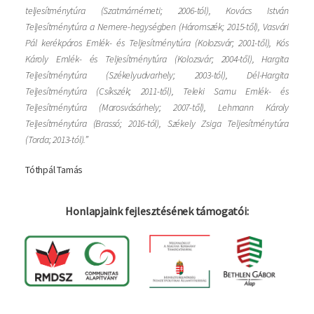
teljesítménytúra (Szatmárnémeti; 2006-tól), Kovács István
Teljesítménytúra a Nemere-hegységben (Háromszék; 2015-től), Vasvári
Pál kerékpáros Emlék- és Teljesítménytúra (Kolozsvár; 2001-től), Kós
Károly Emlék- és Teljesítménytúra (Kolozsvár; 2004-től), Hargita
Teljesítménytúra (Székelyudvarhely; 2003-tól), Dél-Hargita
Teljesítménytúra (Csíkszék; 2011-től), Teleki Samu Emlék- és
Teljesítménytúra (Marosvásárhely; 2007-től), Lehmann Károly
Teljesítménytúra (Brassó; 2016-tól), Székely Zsiga Teljesítménytúra
(Torda; 2013-tól).”
Tóthpál Tamás
Honlapjaink fejlesztésének támogatói: