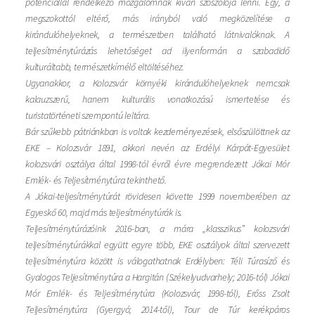
potenciállal rendelkező mozgalomnak kíván szószólója lenni. Egy, a
megszokottól eltérő, más irányból való megközelítése a
kirándulóhelyeknek, a természetben található látnivalóknak. A
teljesítménytúrázás lehetőséget ad ilyenformán a szabadidő
kulturáltabb, természetkímélő eltöltéséhez.
Ugyanakkor, a Kolozsvár környéki kirándulóhelyeknek nemcsak
kalauzszerű, hanem kulturális vonatkozású ismertetése és
turistatörténeti szempontú leltára.
Bár szűkebb pátriánkban is voltak kezdeményezések, elsőszülöttnek az
EKE – Kolozsvár 1891, akkori nevén az Erdélyi Kárpát-Egyesület
kolozsvári osztálya által 1998-tól évről évre megrendezett Jókai Mór
Emlék- és Teljesítménytúra tekinthető.
A Jókai-teljesítménytúrát rövidesen követte 1999 novemberében az
Egyeskő 60, majd más teljesítménytúrák is.
Teljesítménytúrázóink 2016-ban, a mára „klasszikus” kolozsvári
teljesítménytúrákkal együtt egyre több, EKE osztályok által szervezett
teljesítménytúra között is válogathatnak Erdélyben: Téli Túrasíző és
Gyalogos Teljesítménytúra a Hargitán (Székelyudvarhely; 2016-tól) Jókai
Mór Emlék- és Teljesítménytúra (Kolozsvár; 1998-tól), Erőss Zsolt
Teljesítménytúra (Gyergyó; 2014-től), Tour de Túr kerékpáros