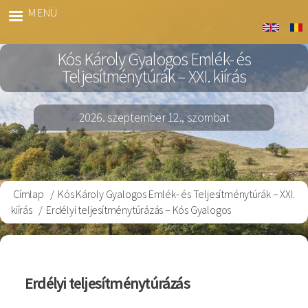
Ugrás
MENÜ
Kós
a
Gyalog
tartalomra
Kós Károly Gyalogos Emlék- és
Teljesítménytúrák – XXI. kiírás
2026. szeptember 12., szombat
Címlap
Kós Károly Gyalogos Emlék- és Teljesítménytúrák – XXI.
Morzsa
kiírás
Erdélyi teljesítménytúrázás – Kós Gyalogos
Erdélyi teljesítménytúrázás