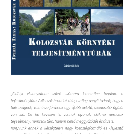
„Erdélyi viszonylatban sokak számára ismeretlen fogalom a
teljesítménytúra. Akik csak hallottak róla, esetleg annyit tudnak, hogy a
turistaságnak, természetjárásnak egy újabb keletű, sportosabb ágáról
van szó. De ha kevesen is, vannak olyanok, akiknek nemcsak
teljesítmény, nemcsak túra, hanem belső meggyőződés és rítus is.
Könyvünk ennek a kétségtelen nagy közösségformáló és -fejlesztő