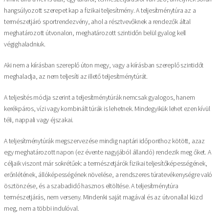
hangsúlyozott szerepet kap a fizikai teljesítmény. A teljesítménytúra az a
természetjáró sportrendezvény, ahol a résztvevőknek a rendezők által
meghatározott útvonalon, meghatározott szintidőn belül gyalog kell
végighaladniuk.
Aki nem a kiírásban szereplő úton megy, vagy a kiírásban szereplő szintidőt
meghaladja, az nem teljesíti az illető teljesítménytúrát.
A teljesítés módja szerint a teljesítménytúrák nemcsak gyalogos, hanem
kerékpáros, vízi vagy kombinált túrák is lehetnek. Mindegyikük lehet ezen kívül
téli, nappali vagy éjszakai.
A teljesítménytúrák megszervezése mindig naptári időponthoz kötött, azaz
egy meghatározott napon (ez évente nagyjából állandó) rendezik meg őket. A
céljaik viszont már sokrétűek: a természetjárók fizikai teljesítőképességének,
erőnlétének, állóképességének növelése, a rendszeres túratevékenységre való
ösztönzése, és a szabadidő hasznos eltöltése. A teljesítménytúra
természetjárás, nem verseny. Mindenki saját magával és az útvonallal küzd
meg, nem a többi indulóval.