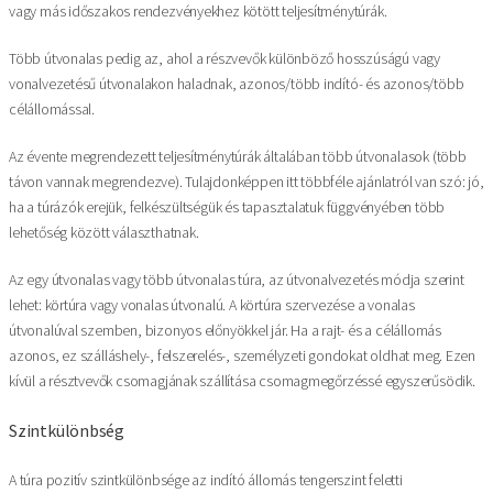
vagy más időszakos rendezvényekhez kötött teljesítménytúrák.
Több útvonalas pedig az, ahol a részvevők különböző hosszúságú vagy
vonalvezetésű útvonalakon haladnak, azonos/több indító- és azonos/több
célállomással.
Az évente megrendezett teljesítménytúrák általában több útvonalasok (több
távon vannak megrendezve). Tulajdonképpen itt többféle ajánlatról van szó: jó,
ha a túrázók erejük, felkészültségük és tapasztalatuk függvényében több
lehetőség között választhatnak.
Az egy útvonalas vagy több útvonalas túra, az útvonalvezetés módja szerint
lehet: körtúra vagy vonalas útvonalú. A körtúra szervezése a vonalas
útvonalúval szemben, bizonyos előnyökkel jár. Ha a rajt- és a célállomás
azonos, ez szálláshely-, felszerelés-, személyzeti gondokat oldhat meg. Ezen
kívül a résztvevők csomagjának szállítása csomagmegőrzéssé egyszerűsödik.
Szintkülönbség
A túra pozitív szintkülönbsége az indító állomás tengerszint feletti