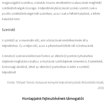
magasságától számítva, a túratáv összes emelkedési szakaszának megfelelő
szintkülönbségek összege. A teljesítménytúrázásnál szokás szerint csak a
pozitív szintkülönbséget kell számítani, azaz csak a felfelé haladást, a lefele
haladást nem.
Szintidő
A szintidő az a maximális idő, ami a túrázónak rendelkezésére áll a
teljesítéshez. Ez a teljes idő, azaz a pihenéssel töltött idő is beleszámít.
A rendező számára különösen fontos az ellenőrző pontok nyitvatartási
idejének meghatározásához a résztávok szintidejének ismerete is. Esetenként,
biztonsági okokból, lehet az ellenőrző pontokban is kérni a szintidő
teljesítését.
Forrás: Tóthpál Tamás: Kolozsvár környéki teljesítménytúrák (Művelődés Kiadó,
2015)
Honlapjaink fejlesztésének támogatói: