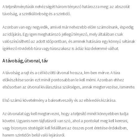
A teljesítménytúrák nehézségét három tényező határozza meg: az abszolút
távolság, a szintkülönbség és a szintidő.
Azonban van egy negyedik, amivel már nehezebb előre számolnunk, éspedig
az időjárás. Egy igen meghatározó jellegű tényező, mely általában csak
valószínűsíthető az adott időpontban, és aminek hatására egy könnyű sétának
ígérkező rövidebb túra vagy túraszakasz is ádáz küzdelemmé válhat.
A távolság, útvonal, táv
A távolság a rajt és a cél közötti útvonal hossza, km-ben mérve. A túra
előkészítése során ezt minél pontosabban le kell mérni. Azonban ehhez
elsősorban az útvonal kiválasztása szükséges, annak megtervezése, ismerete.
Első számú követelmény a balesetveszély és az eltévedés kizárása.
Az útvonalat úgy kell megtervezni, hogy a teljesítő minél könnyebben tudja
követni. Ugyanis nem tájfutásról van szó, ahol a pontokat meg kell keresni,
vagy bizonyos stratégiát kell felállítani az összes pont érintése érdekében,
hanem szintidőn belül való lejárásról.