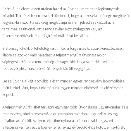
Ezért jó, ha eleve jelzett utakon halad az útvonal, mert ezt a legkönnyebb
követni. Természetesen arra kell törekedni, hogy a jelzések minősége megfelelő
legyen. Ha viszont a szükség megkívánja és nem jelzett szakaszokat is
tartalmaz az útvonal, ott a rendezvény előtt szalagozni kell, az
útkereszteződéseknél pedig irányítótáblákat kell állítani.
Biztonsági okokból lehetőleg kerülni kell a forgalmas közutak keresztezését,
illetve az azokon való haladást. A teljesítménytúra útvonala akkor
véglegesíthető, ha a rendezőség két vagy több tagja szintidőn belül, a
rendezvényhez hasonló körülmények között végigjárja.
De az útvonala(ka)t a továbbiakban minden egyes rendezvény lebonyolítása
előtt be kell járni, hogy tudomásunk legyen minden eltérésről az előző évhez
képest.
A teljesítménytúrát lehet tervezni egy vagy több útvonalasra. Egy útvonalas az a
rendezvény, ahol a részvevők egy útvonalon haladnak, egy indító- és egy
célállomás között. Az ilyen teljesítménytúra általában inkább egyszeri
alkalomra van tervezve. Ilyenek lehetnek az évfordulókhoz kötött emléktúrák,