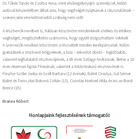
Dr. Tőkés Tünde és Csorba Anna, mint elsősegélynyújtó személyzet, külön
autóval készenlétben álltak arra, hogy segítséget nyújtsanak a rászorulóknak –
szerencsére erre különösebb szükség nem volt!
A résztvevők nevében is, hálásan köszönöm mindenkinek a lelkes és értékes
segítséget, megtiszteltetés számomra, hogy együtt dolgozhattam Veletek!
A szervezők nevében köszönöm a részvételt minden kerékpárosnak. Külön
gratulálunk a résztvevő hölgyeknek, a túra – rekordot döntő – legidősebb,
valamint legfiatalabb résztvevőjének, a 69 éves Szilágyi Andrásnak, illetve a 10
éves Akerman Ágota-Tímeának, valamint a többi kiskorú résztvevőnek is:
Pásztor-Szőke Janka és Széll Barbara (12 évesek), Bálint Orsolya, Gál Sémer
Bálint és Toroczkai Botond-Zoltán (13), Csordás Norbert Attila és Incze-Bordi
Bence (15).
Branea Róbert
Honlapjaink fejlesztésének támogatói: