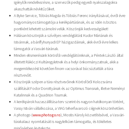
igénylők rendelkezésre, a szervezők pedig egyedi nyakszalagokra
akaszhatták névkitűzőiket.
A Byke Service, Tóbiás Magda és Tóbiás Ferenc irányításával, évről évre
hagyományos támogatója a kerékpártúrának, és az idén is biztos
pontként lehetett számolni velük. Köszönjük kedvességüket!
Hálásan köszönjük a szívélyes vendéglátást Kudor Máriának és
Istvánnak, a bánffyhunyadi EP házigazdáinak, akik évről évre lelkes
támogatói a Vasvári-túrának.
Minden elismerésünk körösfői vendéglátóinknak, a Péntek László által
éltetett Rákóczi Kultúregyletnek és a helyi önkormányzatnak, akik a
megemlékezést követően finom vacsorával búcsúztatták a túra
résztvevőit.
Köszönjük szépen a túra résztvevőinek Körösfőről Kolozsvárra
szállítását Fodor Dorottyának és az Optimus Transnak, illetve Neményi
Katalinnak és a Quadrion Tournak.
A kerékpárok hazaszállítása terv szerint és nagyon hatékonyan történt,
Vassy István vállalkozása, a VIAG teherfuvarozó cégnek köszönhetően.
A photogo (
www.photogo.ro
), Mostis Károly közvetítésével, a Vasvári-
túrakalauz nyomtatását is nagylelkűen támogatta, és tökéletes
minőségben kivitelezte.