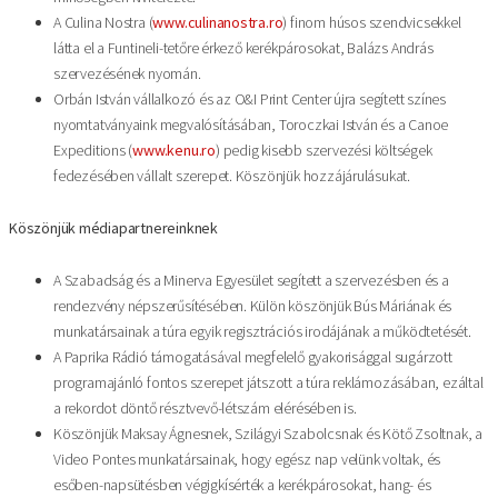
A Culina Nostra (
www.culinanostra.ro
) finom húsos szendvicsekkel
látta el a Funtineli-tetőre érkező kerékpárosokat, Balázs András
szervezésének nyomán.
Orbán István vállalkozó és az O&I Print Center újra segített színes
nyomtatványaink megvalósításában, Toroczkai István és a Canoe
Expeditions (
www.kenu.ro
) pedig kisebb szervezési költségek
fedezésében vállalt szerepet. Köszönjük hozzájárulásukat.
Köszönjük médiapartnereinknek
A Szabadság és a Minerva Egyesület segített a szervezésben és a
rendezvény népszerűsítésében. Külön köszönjük Bús Máriának és
munkatársainak a túra egyik regisztrációs irodájának a működtetését.
A Paprika Rádió támogatásával megfelelő gyakorisággal sugárzott
programajánló fontos szerepet játszott a túra reklámozásában, ezáltal
a rekordot döntő résztvevő-létszám elérésében is.
Köszönjük Maksay Ágnesnek, Szilágyi Szabolcsnak és Kötő Zsoltnak, a
Video Pontes munkatársainak, hogy egész nap velünk voltak, és
esőben-napsütésben végigkísérték a kerékpárosokat, hang- és