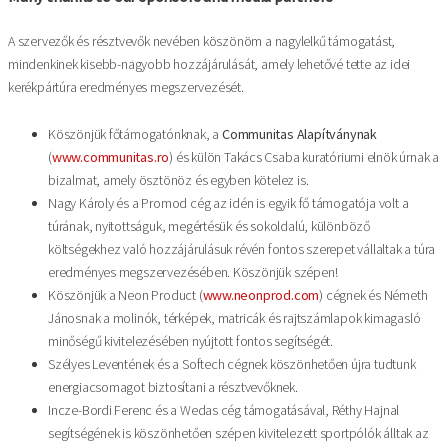
A szervezők és résztvevők nevében köszönöm a nagylelkű támogatást,
mindenkinek kisebb-nagyobb hozzájárulását, amely lehetővé tette az idei
kerékpártúra eredményes megszervezését.
Köszönjük főtámogatónknak, a
Communitas Alapítványnak
(
www.communitas.ro
) és külön Takács Csaba kuratóriumi elnök úrnak a
bizalmat, amely ösztönöz és egyben kötelez is.
Nagy Károly és a Promod cég az idén is egyik fő támogatója volt a
túrának, nyitottságuk, megértésük és sokoldalú, különböző
költségekhez való hozzájárulásuk révén fontos szerepet vállaltak a túra
eredményes megszervezésében. Köszönjük szépen!
Köszönjük a Neon Product (
www.neonprod.com
) cégnek és Németh
Jánosnak a molinók, térképek, matricák és rajtszámlapok kimagasló
minőségű kivitelezésében nyújtott fontos segítségét.
Szélyes Leventének és a Softech cégnek köszönhetően újra tudtunk
energiacsomagot biztosítani a résztvevőknek.
Incze-Bordi Ferenc és a Wedas cég támogatásával, Réthy Hajnal
segítségének is köszönhetően szépen kivitelezett sportpólók álltak az