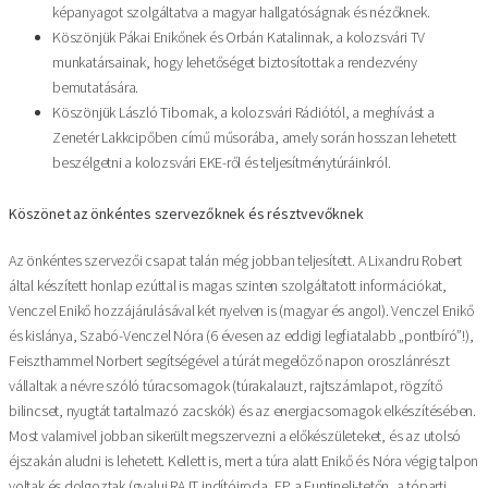
képanyagot szolgáltatva a magyar hallgatóságnak és nézőknek.
Köszönjük Pákai Enikőnek és Orbán Katalinnak, a kolozsvári TV
munkatársainak, hogy lehetőséget biztosítottak a rendezvény
bemutatására.
Köszönjük László Tibornak, a kolozsvári Rádiótól, a meghívást a
Zenetér Lakkcipőben című műsorába, amely során hosszan lehetett
beszélgetni a kolozsvári EKE-ről és teljesítménytúráinkról.
K
öszönet az önkéntes szervezőknek és résztvevőknek
Az önkéntes szervezői csapat talán még jobban teljesített. A Lixandru Robert
által készített honlap ezúttal is magas szinten szolgáltatott információkat,
Venczel Enikő hozzájárulásával két nyelven is (magyar és angol). Venczel Enikő
és kislánya, Szabó-Venczel Nóra (6 évesen az eddigi legfiatalabb „pontbíró”!),
Feiszthammel Norbert segítségével a túrát megelőző napon oroszlánrészt
vállaltak a névre szóló túracsomagok (túrakalauzt, rajtszámlapot, rögzítő
bilincset, nyugtát tartalmazó zacskók) és az energiacsomagok elkészítésében.
Most valamivel jobban sikerült megszervezni a előkészületeket, és az utolsó
éjszakán aludni is lehetett. Kellett is, mert a túra alatt Enikő és Nóra végig talpon
voltak és dolgoztak (gyalui RAJT indítóiroda, EP a Funtineli-tetőn, a tóparti