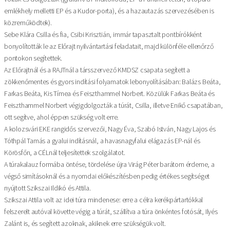
emlékhely melletti EP és a Kudor-porta), és a hazautazás szervezésében is
közreműködtek).
Sebe Klára Csilla és fia, Csibi Krisztián, immár tapasztalt pontbírókként
bonyolították le az Előrajt nyilvántartási feladatait, majd különféle ellenőrző
pontokon segítettek.
Az Előrajtnál és a RAJTnál a társszervező KMDSZ csapata segített a
zökkenőmentes és gyors indítási folyamatok lebonyolításában: Balázs Beáta,
Farkas Beáta, Kis Tímea és Feiszthammel Norbert. Közülük Farkas Beáta és
Feiszthammel Norbert végigdolgozták a túrát, Csilla, illetve Enikő csapatában,
ott segítve, ahol éppen szükség volt erre.
A kolozsvári EKE rangidős szervezői, Nagy Éva, Szabó István, Nagy Lajos és
Tóthpál Tamás a gyalui indításnál, a havasnagyfalui elágazás EP-nál és
Körösfőn, a CÉLnál teljesítettek szolgálatot.
A túrakalauz formába öntése, tördelése újra Virág Péter barátom érdeme, a
végső simításoknál és a nyomdai előkészítésben pedig értékes segítséget
nyújtott Szikszai Ildikó és Attila.
Szikszai Attila volt az idei túra mindenese: erre a célra kerékpártartókkal
felszerelt autóval követte végig a túrát, szállítva a túra önkéntes fotósát, Ilyés
Zalánt is, és segített azoknak, akiknek erre szükségük volt.