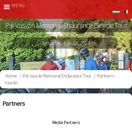
Skip
MENU
Vasvári
to
Bringa
main
Pál Vasvári Memorial Endurance Bicycle Tour
content
Saturday, July 13, 2024
Home
Pál Vasvári Memorial Endurance Tour
Partners –
Breadcrumb
Vasvári
Partners
Media Partners