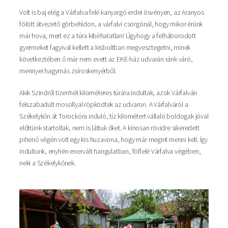
Volt is baj elég a Várfalva felé kanyargó erdei ösvényen, az Aranyos
fölött átvezető görbehídon, a várfalvi csorgónál, hogy mikor érünk
már hova, mert ez a túra kibírhatatlan! Úgyhogy a felháborodott
gyermeket fagyival kellett a kisboltban megvesztegetni, minek
következtében ő már nem evett az EKE-ház udvarán ránk váró,
mennyei hagymás zsíroskenyérből.
Akik Szindről tizenhét kilométeres túrára indultak, azok Várfalván
felszabadult mosollyal röpködtek az udvaron. A Várfalváról a
Székelykőn át Torockóra induló, tíz kilométert vállaló boldogak jóval
előttünk startoltak, nem is láttuk őket. A kínosan rövidre sikeredett
pihenő végén volt egy kis huzavona, hogy már megint menni kell. Így
indultunk, enyhén enervált hangulatban, fölfelé Várfalva végében,
neki a Székelykőnek.