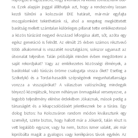
ra. Ezek alapján joggal állíthatjuk azt, hogy a rendezvény lassan
kezdi túlnőni a kolozsvári EKE határait, már-már egyfajta
mozgalomként tekinthetünk rá, ahol a rengeteg megköttetett
barátság mellett számtalan különleges pillanat tette emlékezetessé
a közös túrázást negyed évszázad leforgása alatt, sőt, azóta egy
egész generáció is felnőtt. Az elmúlt 25 évben számos résztvevő
több alkalommal is visszatért nosztalgiázni, sokszor ugyanazt az
útvonalat teljesítve. Talán próbálják minden évben megdönteni a
saját rekordjukat? Vagy az emlékezetes közösségi élmények, a
barátokkal való túrázás öröme csalogatja vissza őket? Esetleg a
Székelykő és a Tordai-hasadék szépségének megunhatatlansága
vonzza a visszajárókat? A válaszban valószínűleg mindegyik
tényező közrejátszik, hiszen néhányan önmagukkal versenyezve, a
legjobb teljesítmény elérése érdekében Jókaiznak, mások pedig a
társaságért és a kikapcsolódásért jelentkeznek be a túrára. Egy
dolog biztos: ha Kolozsváron random módon kiválasztunk egy
személyt, szinte biztos, hogy hallott már a Jókairól, talán részt is
vett legalább egyszer, vagy ha nem, biztos ismer valakit, aki már
kipróbálta magát a gyalogos vagy kerékpáros távok egyikén. Az