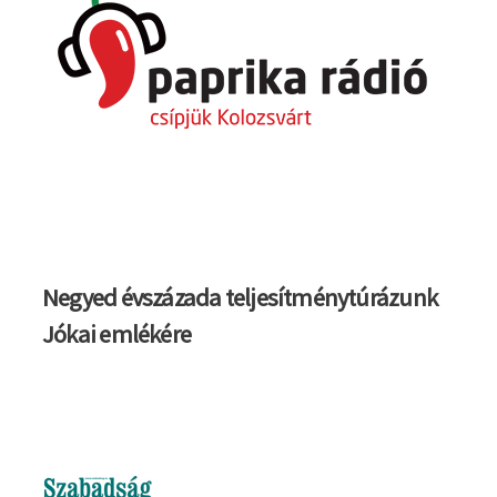
Negyed évszázada teljesítménytúrázunk
Jókai emlékére
Kép