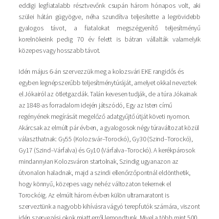
eddigi legfiatalabb résztvevőnk csupán három hónapos volt, aki
szülei hátán gügyögve, néha szundítva teljesítette a legrövidebb
gyalogos távot, a fiatalokat megszégyenítő teljesítményű
korelnökeink pedig 70 év felett is bátran vállalták valamelyik
közepes vagy hosszabb távot.
Idén május 6-án szervezzük meg a kolozsvári EKE rangidős és
egyben legnépszerűbb teljesítménytúráját, amelyet okkal neveztek
el Jókairól az ötletgazdák. Talán kevesen tudják, de a túra Jókainak
az 1848-as forradalom idején játszódó, Egy az Isten című
regényének megírását megelőző adatgyűjtő útját követi nyomon.
Akárcsak az elmúlt pár évben, a gyalogosok négy túraváltozat közül
választhatnak: Gy55 (Kolozsvár–Torockó), Gy30 (Szind–Torockó),
Gy17 (Szind–Várfalva) és Gy10 (Várfalva–Torockó). A kerékpárosok
mindannyian Kolozsváron startolnak, Szindig ugyanazon az
útvonalon haladnak, majd a szindi ellenőrzőpontnál eldönthetik,
hogy könnyű, közepes vagy nehéz változaton tekernek el
Torockóig. Az elmúlt három évben külön ultramaratont is
szerveztünk a nagyobb kihívásra vágyó terepfutók számára, viszont
idén szervezési okok miatt erről lemondtunk. Mivel a több mint 500