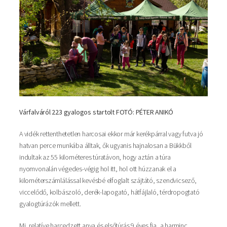
Várfalváról 223 gyalogos startolt FOTÓ: PÉTER ANIKÓ
A vidék rettenthetetlen harcosai ekkor már kerékpárral vagy futva jó
hatvan perce munkába álltak, ők ugyanis hajnalosan a Bükkből
indultak az 55 kilométeres túratávon, hogy aztán a túra
nyomvonalán végedes-végig hol itt, hol ott húzzanak el a
kilométerszámlálással kevésbé elfoglalt szájtátó, szendvicsező,
viccelődő, kolbászoló, derék-lapogató, hátfájlaló, térdropogtató
gyalogtúrázók mellett.
Mi, relatíve harcedzett anya és elsőtúrás 9 éves fia, a harminc