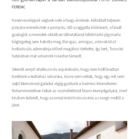
FERENC
Keserves képpel vágtunk neki a Nagy-ároknak. Kétoldalt teljesen
potyára meredeztek a pompás, idő-szaggatta kőóriások, a fásult
gyaloglót a meredek oldalban láthatatlanul lefelé tartó jég-marta
kőgörgeteg sem hatotta meg. Bár igaz, ami igaz, a kövek közt
botladozás adrenalinja idővel magához térítette, így lent, Torockó
határában már udvarolni is kedve támadt.
Sikerült annyit vitatkozni és sopánkodni, hogy mire holtfáradtan
beértünk a kultúrház udvarára, észre sem vettük, hogy egy mit sem
sejtő kilencévest galádul végig gyúrtunk a harminc kilométeren.
Rohammenetben faltuk az eszméletlenül finom krumpligulyást, mert
közben kiderült, hogy azonnal indul Kolozsvárra a csorgó mellől a
járat.