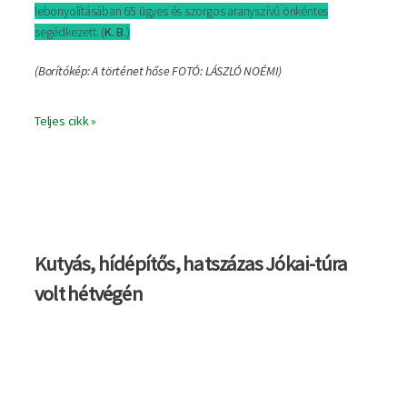
lebonyolításában 65 ügyes és szorgos aranyszívű önkéntes
segédkezett. (
K. B.
)
(Borítókép: A történet hőse FOTÓ: LÁSZLÓ NOÉMI)
Teljes cikk »
Kutyás, hídépítős, hatszázas Jókai-túra
volt hétvégén
Kép