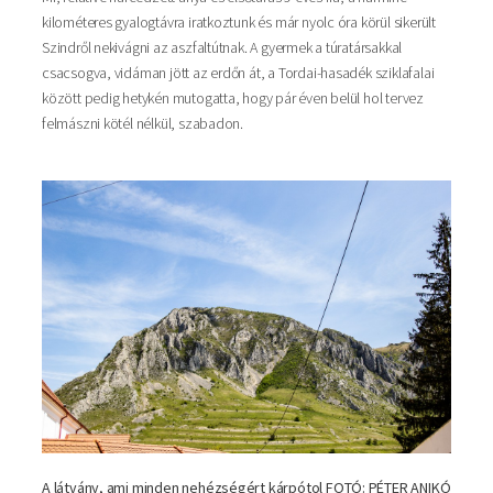
kilométeres gyalogtávra iratkoztunk és már nyolc óra körül sikerült
Szindről nekivágni az aszfaltútnak. A gyermek a túratársakkal
csacsogva, vidáman jött az erdőn át, a Tordai-hasadék sziklafalai
között pedig hetykén mutogatta, hogy pár éven belül hol tervez
felmászni kötél nélkül, szabadon.
A látvány, ami minden nehézségért kárpótol FOTÓ: PÉTER ANIKÓ