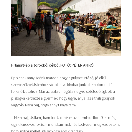
Pillanatkép a torockói célból FOTÓ: PÉTER ANIKÓ
Épp csak annyi időnk maradt, hogy a gulyást intéző, jólelkű
szervezőknek istenhozzádot intve kirohanjunk a templomon túl
fehérlő buszhoz. Már az ablak mögül az egyre sötétedő égboltra
pislogva kérdezte a gyermek, hogy ugye, anya, azért világbajnok
vagyok? Nem baj, hogy annyit rinyáltam?
– Nem baj, kisfiam, harminc kilométer az harminc kilométer, még
egy kilencévesnek is! – mondtam neki, és kedvesen megkérdeztem,
hogy mikor mehetünk legközelebb kirándulni.