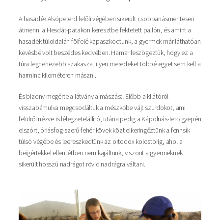
A hasadék Alsópeterd felőli végében sikerült csobbanásmentesen
átmenni a Hesdát-patakon keresztbe fektetett pallón, és amint a
hasadék túloldalán fölfelé kapaszkodtunk, a gyermek már láthatóan
kevésbé volt beszédes kedvében. Hamar leszögeztük, hogy ez a
túra legnehezebb szakasza, ilyen meredeket többé egyet sem kell a
harminc kilométeren mászni.
És bizony megérte a látvány a mászást! Előbb a kilátóról
visszabámulva megcsodáltuk a mészkőbe vájt szurdokot, ami
felülről nézve is lélegzetelállító, utána pedig a Kápolnás-tető gyepén
elszórt, óriásfog-szerű fehér kövek közt elkeringőztünk a fennsík
túlsó végébe és leereszkedtünk az ortodox kolostorig, ahol a
beígértekkel ellentétben nem kajáltunk, viszont a gyermeknek
sikerült hosszú nadrágot rövid nadrágra váltani.