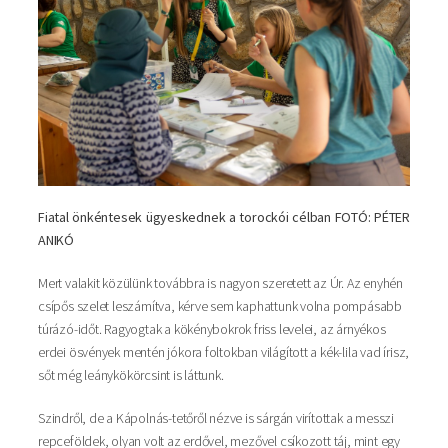
Fiatal önkéntesek ügyeskednek a torockói célban FOTÓ: PÉTER
ANIKÓ
Mert valakit közülünk továbbra is nagyon szeretett az Úr. Az enyhén
csípős szelet leszámítva, kérve sem kaphattunk volna pompásabb
túrázó-időt. Ragyogtak a kökénybokrok friss levelei, az árnyékos
erdei ösvények mentén jókora foltokban világított a kék-lila vad írisz,
sőt még leánykökörcsint is láttunk.
Szindről, de a Kápolnás-tetőről nézve is sárgán virítottak a messzi
repceföldek, olyan volt az erdővel, mezővel csíkozott táj, mint egy