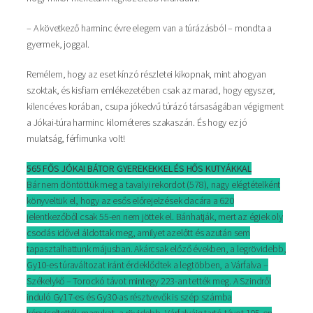
– A következő harminc évre elegem van a túrázásból – mondta a
gyermek, joggal.
Remélem, hogy az eset kínzó részletei kikopnak, mint ahogyan
szoktak, és kisfiam emlékezetében csak az marad, hogy egyszer,
kilencéves korában, csupa jókedvű túrázó társaságában végigment
a Jókai-túra harminc kilométeres szakaszán. És hogy ez jó
mulatság, férfimunka volt!
565 FŐS JÓKAI BÁTOR GYEREKEKKEL ÉS HŐS KUTYÁKKAL
Bár nem döntöttük meg a tavalyi rekordot (578), nagy elégtételként
könyveltük el, hogy az esős előrejelzések dacára a 620
jelentkezőből csak 55-en nem jöttek el. Bánhatják, mert az égiek oly
csodás idővel áldottak meg, amilyet azelőtt és azután sem
tapasztalhattunk májusban. Akárcsak előző években, a legrövidebb,
Gy10-es túraváltozat iránt érdeklődtek a legtöbben, a Várfalva –
Székelykő – Torockó távot mintegy 223-an tették meg. A Szindről
induló Gy17-es és Gy30-as résztvevők is szép számba
képviseltették magukat, a rövidebb, Várfalváig tartó távot 105-en