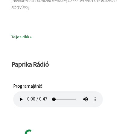
(Borítókép: Ellenőrzőpont Várfalván, az EKE-Várnál FOTÓ: KISMIHÁLY
BOGLÁRKA)
Teljes cikk »
Paprika Rádió
Programajánló