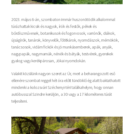
2023. május 6-án, szombaton immár huszonötödik alkalommal
túrázhattak kicsik és nagyok, írók és festők, pékek és
bőrdíszművesek, botanikusok és fogorvosok, varrónők, diákok,
újságírók, tanárok, könyvelők, főtitkárok, nyomdászok, mérnökök,
tanácsosok, vidám fickók és jó munkásemberek, apák, anyák,
nagypapák, nagymamák, nénék és bátyák, testvérek, gyerekek
gyalog vagy kerékpárosan, Jókai nyomdokán.
Valakit közülünk nagyon szeret az Úr, mert a beharangozott eső
ellenére szombat reggel hét óra előtt tündöklő ég alatt baktathatott
mindenki a kolozsvári Széchenyi-téri találkahelyre, hogy onnan
autóbusszal Szindre kerüljön, a 30 vagy a 17 kilométeres túrát
teljesíteni.