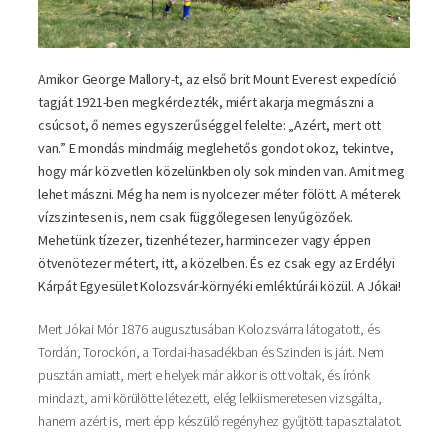
Amikor George Mallory-t, az első brit Mount Everest expedíció
tagját 1921-ben megkérdezték, miért akarja megmászni a
csúcsot, ő nemes egyszerűséggel felelte: „Azért, mert ott
van.” E mondás mindmáig meglehetős gondot okoz, tekintve,
hogy már közvetlen közelünkben oly sok minden van. Amit meg
lehet mászni. Még ha nem is nyolcezer méter fölött. A méterek
vízszintesen is, nem csak függőlegesen lenyűgözőek.
Mehetünk tízezer, tizenhétezer, harmincezer vagy éppen
ötvenötezer métert, itt, a közelben. És ez csak egy az Erdélyi
Kárpát Egyesület Kolozsvár-környéki emléktúrái közül. A Jókai!
Mert Jókai Mór 1876 augusztusában Kolozsvárra látogatott, és
Tordán, Torockón, a Tordai-hasadékban és Szinden is járt. Nem
pusztán amiatt, mert e helyek már akkor is ott voltak, és írónk
mindazt, ami körülötte létezett, elég lelkiismeretesen vizsgálta,
hanem azért is, mert épp készülő regényhez gyűjtött tapasztalatot.