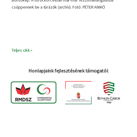
Borítókép: A torockói célban már-már fesztiválhangulatba
csöppennek be a túrázók (archív). Fotó: PÉTER ANIKÓ
Teljes cikk »
Honlapjaink fejlesztésének támogatói:
Bejelentkezés
Felhasználói