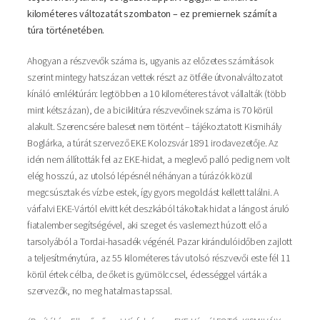
kilométeres változatát szombaton – ez premiernek számít a
túra történetében.
Ahogyan a részvevők száma is, ugyanis az előzetes számítások
szerint mintegy hatszázan vettek részt az ötféle útvonalváltozatot
kínáló emléktúrán: legtöbben a 10 kilométeres távot vállalták (több
mint kétszázan), de a biciklitúra részvevőinek száma is 70 körül
alakult. Szerencsére baleset nem történt – tájékoztatott Kismihály
Boglárka, a túrát szervező EKE Kolozsvár 1891 irodavezetője. Az
idén nem állították fel az EKE-hidat, a meglevő palló pedig nem volt
elég hosszú, az utolsó lépésnél néhányan a túrázók közül
megcsúsztak és vízbe estek, így gyors megoldást kellett találni. A
várfalvi EKE-Vártól elvitt két deszkából tákoltak hidat a lángost áruló
fiatalember segítségével, aki szeget és vaslemezt húzott elő a
tarsolyából a Tordai-hasadék végénél. Pazar kirándulóidőben zajlott
a teljesítménytúra, az 55 kilométeres táv utolsó részvevői este fél 11
körül értek célba, de őket is gyümölccsel, édességgel várták a
szervezők, no meg hatalmas tapssal.