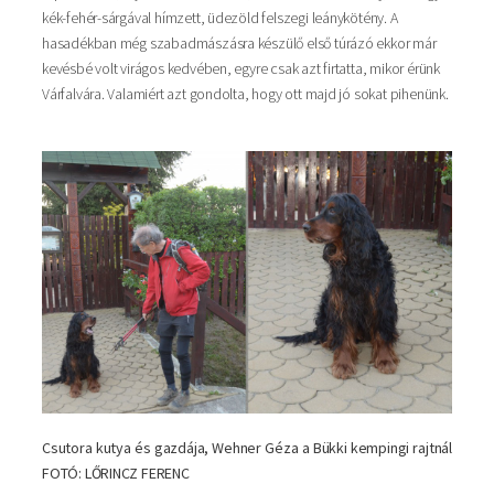
kék-fehér-sárgával hímzett, üdezöld felszegi leánykötény. A
hasadékban még szabadmászásra készülő első túrázó ekkor már
kevésbé volt virágos kedvében, egyre csak azt firtatta, mikor érünk
Várfalvára. Valamiért azt gondolta, hogy ott majd jó sokat pihenünk.
Csutora kutya és gazdája, Wehner Géza a Bükki kempingi rajtnál
FOTÓ: LŐRINCZ FERENC