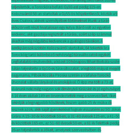
teljesítették, a Torockóra befutó Gy30-ast pedig 115-en.
Kolozsvárról 58-an startoltak a Gy55-ös hősjelentkezői, köztük a 9
éves Csutora, akinek személyében történelmet írtunk: a túrán
először vett részt hivatalosan egy kutya. Bár ő volt az egyetlen
kedvenc, akit gazdája regisztrált a túrára, azért szép számmal
akadtak még négylábú kedvencek a gyalogos távokon. A
kerékpárosok szintén Kolozsvárról startoltak, 64 tekerték le a
Torockóig tartó különböző nehézségű túraváltozatok egyikét.
Legfiatalabb résztvevőnk, a közel 10 hónapos Bihari Borbála szülei
hátán teljesítette a Gy10-es túraváltozatot, a legtöbb májust megélt
nagymama, Pilbák Rozália Piroska szintén a Várfalva-Torockó
útvonalat vállalta lányával és unokájával. Ő épp ma tölti a 73-at,
kívánunk neki még nagyon sok élményteli túrázást és jó egészséget.
A 14 éven aluliak 149-en örvendeztették meg a szervezőket, őket
tekintjük a legnagyobb hősöknek, hiszen újabb 25 év múlva ők
lesznek azok, akik saját gyerekeikkel fognak visszatérni az 50. Jókai-
túrára. A 15–30 év közöttiek 50-en, a 31–40 évesek 125-en, a 41–50
év közöttiek 165-en, az 51–60 évesek 50-en, a 61 év felettiek pedig
26-an teljesítették a Jókait, amelynek szervezésében és