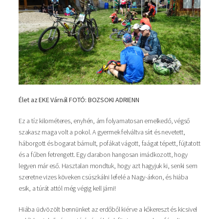
Élet az EKE Várnál FOTÓ: BOZSOKI ADRIENN
Ez a tíz kilométeres, enyhén, ám folyamatosan emelkedő, végső
szakasz maga volt a pokol. A gyermek felváltva sírt és nevetett,
háborgott és bogarat bámult, pofákat vágott, faágat tépett, fújtatott
és a fűben fetrengett. Egy darabon hangosan imádkozott, hogy
legyen már eső. Hasztalan mondtuk, hogy azt hagyjuk ki, senki sem
szeretne vizes köveken csúszkálni lefelé a Nagy-árkon, és hiába
esik, a túrát attól még végig kell járni!
Hiába üdvözölt bennünket az erdőből kiérve a kőkereszt és kicsivel