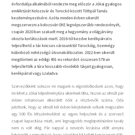
évfordulója alkalmából rendezte meg először a Jókai gyalogos
emléktúrát Kolozsvár és Torockó között Tóthpál Tamás
kezdeményezésére. Azóta minden évben sikerült
megszervezni a kolozsvári EKE legnépszerűbb rendezvényét,
csupán 2020-ban szakadt meg a hagyomány a világjárvány
okozta korlátozások miatt. 2016-tól kezdve kerékpárral is
teljesíthető a táv kincses városunktól Torockóig, tizennégy
különböző nehézségű útvonalváltozaton. 2022-ben sikerült
megdönteni az eddigi 491-es rekordot: összesen 578-an
teljesítették a túra hosszabb-rövidebb távjait gyalogosan,
kerékpárral vagy szaladva.
Szervezőkként sokszor mi magunk is elgondolkodunk azon, hogy
mi lehet a Jókai teljesítménytúra sikerének titka, hiszen az elmúlt pár
évben rohamosan elkezdett nőni a résztvevők száma. Oda
jutottunk, hogy az elmúlt két évben kénytelenek voltunk megszabni
egy 500 fős létszámkorlátot az egyes helyszínek és a szervező
csapat kapacitása miatt, ami legnagyobb meglepetésünkre tavaly
nem is volt elég. Pár nappal a nevezés lezárása előtt annyira
felpörgött a regisztráció, hogy a korlátot fel kellett tornásznunk 600-