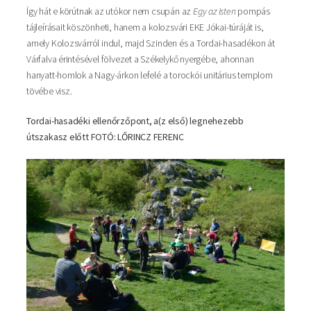
Így hát e körútnak az utókor nem csupán az
Egy az Isten
pompás
tájleírásait köszönheti, hanem a kolozsvári EKE Jókai-túráját is,
amely Kolozsvárról indul, majd Szinden és a Tordai-hasadékon át
Várfalva érintésével fölvezet a Székelykő nyergébe, ahonnan
hanyatt-homlok a Nagy-árkon lefelé a torockói unitárius templom
tövébe visz.
Tordai-hasadéki ellenőrzőpont, a(z első) legnehezebb
útszakasz előtt FOTÓ: LŐRINCZ FERENC