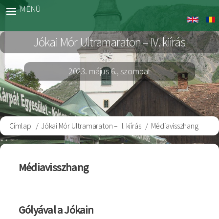
Ugrás
MENÜ
Jokai
a
Marato
tartalomra
Jókai Mór Ultramaraton – IV. kiírás
2023. május 6., szombat
Címlap
Jókai Mór Ultramaraton – III. kiírás
Médiavisszhang
Morzsa
Médiavisszhang
Gólyával a Jókain