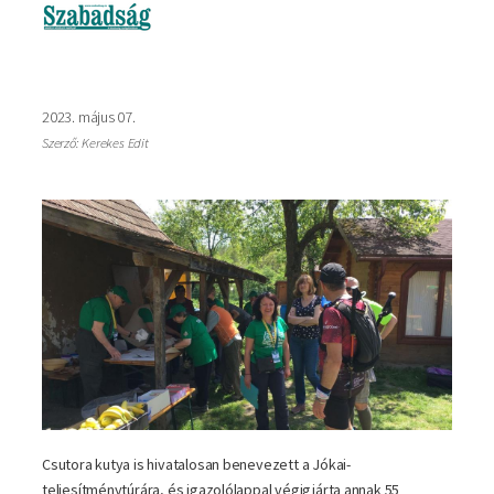
2023. május 07.
Szerző: Kerekes Edit
Csutora kutya is hivatalosan benevezett a Jókai-
teljesítménytúrára, és igazolólappal végigjárta annak 55