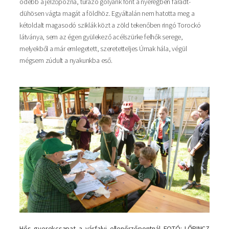
odébb a jelzőpózna, túrázó gólyánk fönt a nyeregben fáradt-
dühösen vágta magát a földhöz. Egyáltalán nem hatotta meg a
kétoldalt magasodó sziklák közt a zöld tekenőben ringó Torockó
látványa, sem az égen gyülekező acélszürke felhők serege,
melyekből a már emlegetett, szeretetteljes Úrnak hála, végül
mégsem zúdult a nyakunkba eső.
Hős gyerekcsapat a várfalvi ellenőrzőpontnál FOTÓ: LŐRINCZ