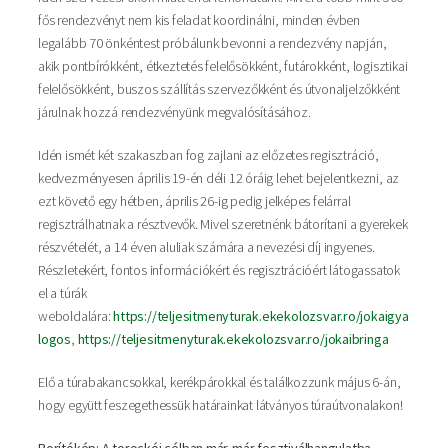
fős rendezvényt nem kis feladat koordinálni, minden évben
legalább 70 önkéntest próbálunk bevonni a rendezvény napján,
akik pontbírókként, étkeztetés felelősökként, futárokként, logisztikai
felelősökként, buszos szállítás szervezőkként és útvonaljelzőkként
járulnak hozzá rendezvényünk megvalósításához.
Idén ismét két szakaszban fog zajlani az előzetes regisztráció,
kedvezményesen április 19-én déli 12 óráig lehet bejelentkezni, az
ezt követő egy hétben, április 26-ig pedig jelképes felárral
regisztrálhatnak a résztvevők. Mivel szeretnénk bátorítani a gyerekek
részvételét, a 14 éven aluliak számára a nevezési díj ingyenes.
Részletekért, fontos információkért és regisztrációért látogassatok
el a túrák
weboldalára:
https://teljesitmenyturak.ekekolozsvar.ro/jokaigya
logos
,
https://teljesitmenyturak.ekekolozsvar.ro/jokaibringa
Elő a túrabakancsokkal, kerékpárokkal és találkozzunk május 6-án,
hogy együtt feszegethessük határainkat látványos túraútvonalakon!