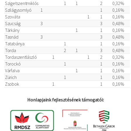
Szigetszentmiklós
1
1
2
0,32%
Szilágysomlyó
1
1
0,16%
Szováta
1
1
0,16%
Szucság
3
3
0,48%
Tárkány
1
1
0,16%
Tasnád
3
3
0,48%
Tatabánya
1
1
0,16%
Torda
2
1
3
0,48%
Tordaszentlászló
1
1
2
0,32%
Torockó
1
1
0,16%
Várfalva
1
1
0,16%
Zürich
1
1
0,16%
Zsobok
1
1
0,16%
Honlapjaink fejlesztésének támogatói: