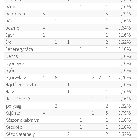
Dános
1
1
0,16%
Debrecen
5
5
0,79%
Dés
1
1
0,16%
Dezmér
4
4
0,64%
Eger
1
1
0,16%
Érd
1
1
2
0,32%
Fehéregyháza
1
1
0,16%
Gencs
1
1
0,16%
Gyöngyös
1
1
0,16%
Győr
1
1
0,16%
Györgyfalva
4
8
1
2
2
17
2,70%
Hajdúszoboszló
1
1
0,16%
Hatvan
1
1
0,16%
Hosszúmező
1
1
0,16%
Ipolyság
2
2
0,32%
Kajántó
4
1
5
0,79%
Kászonjakabfalva
1
1
0,16%
Kecskéd
1
1
0,16%
Kézdivásárhely
2
2
0,32%