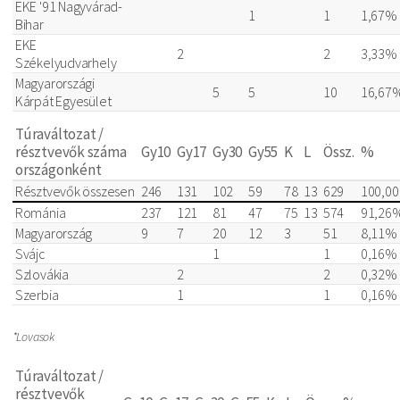
EKE '91 Nagyvárad-
1
1
1,67%
Bihar
EKE
2
2
3,33%
Székelyudvarhely
Magyarországi
5
5
10
16,67
Kárpát Egyesület
Túraváltozat /
résztvevők száma
Gy10
Gy17
Gy30
Gy55
K
L
Össz.
%
országonként
Résztvevők összesen
246
131
102
59
78
13
629
100,0
Románia
237
121
81
47
75
13
574
91,26
Magyarország
9
7
20
12
3
51
8,11%
Svájc
1
1
0,16%
Szlovákia
2
2
0,32%
Szerbia
1
1
0,16%
*Lovasok
Túraváltozat /
résztvevők