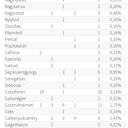
Nagytarcsa
1
1
0,16%
Nagyvárad
1
2
3
0,48%
Nyújtód
1
1
0,16%
Olaszfalu
1
1
0,16%
Pázmánd
1
1
0,16%
Perbál
1
1
0,16%
Pusztakalán
1
1
0,16%
Sálfalva
2
2
0,32%
Szalonta
1
1
0,16%
Sarkad
2
2
0,32%
Sepsiszentgyörgy
3
3
6
0,95%
Seregélyes
1
1
0,16%
Slobozia
1
1
0,16%
Szászfenes
19
1
20
3,18%
Szászrégen
2
2
0,32%
Szatmárnémeti
1
3
6
1
11
1,75%
Szék
1
1
0,16%
Székelyudvarhely
2
3
4
9
1,43%
Szigethalom
2
2
0,32%