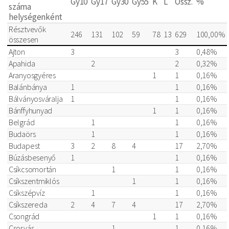
Gy10
Gy17
Gy30
Gy55
K
L
Össz.
%
száma
helységenként
Résztvevők
246
131
102
59
78
13
629
100,00%
összesen
Ajton
3
3
0,48%
Apahida
2
2
0,32%
Aranyosgyéres
1
1
0,16%
Balánbánya
1
1
0,16%
Bálványosváralja
1
1
0,16%
Bánffyhunyad
1
1
0,16%
Belgrád
1
1
0,16%
Budaörs
1
1
0,16%
Budapest
3
2
8
4
17
2,70%
Búzásbesenyő
1
1
0,16%
Csíkcsomortán
1
1
0,16%
Csíkszentmiklós
1
1
0,16%
Csíkszépvíz
1
1
0,16%
Csíkszereda
2
4
7
4
17
2,70%
Csongrád
1
1
0,16%
Csorvás
1
1
0,16%