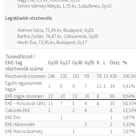
Simon-Várhelyi Mátyás, 1,75 év, Szászfenes, Gy10
Legidősebb résztvevők:
Wehner Géza, 75,49 év, Budapest, Gy55
Bartha Zoltán, 74,87 év, Csíkszereda, Gy30
Hevér Éva, 73,95 év, Budapest, Gy17
Túraváltozat /
EKE-tag
Gy10
Gy17
Gy30
Gy55
K
L
Össz.
%
résztvevők száma
Résztvevők összesen
246
131
102
59
78
13
629
100,0
Egyéb egyesületek
1
5
9
7
11
1
34
5,41%
tagjai
EKE-tagok összesen
13
10
13
16
8
60
9,54%
EKE – Kolozsvár 1891
11
7
5
4
8
35
58,33
Csíkszéki EKE
2
2
4
8
13,33
EKE Dés
1
1
1,67%
EKE Háromszék
2
2
3,33%
EKE Marosvásárhely
1
1
1,67%