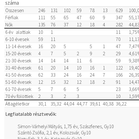
száma
Összesen
246
131
102
59
78
13
629
100,
Férfiak
111
55
65
47
60
9
347
55,1
Nők
135
76
37
12
18
4
282
44,8
6 év alattiak
10
1
11
1,75
6-10 évesek
59
11
70
11,1
11-14 évesek
16
20
5
5
1
47
7,47
15-20 évesek
4
7
5
2
9
2
29
4,61
21-30 évesek
14
14
14
11
6
59
9,38
31-40 évesek
61
20
14
10
16
1
122
19,4
41-50 évesek
62
33
24
16
24
7
166
26,3
51-60 évesek
12
15
32
12
18
2
91
14,4
61-70 évesek
5
7
6
5
23
3,66
70 év fölöttiek
2
3
2
3
10
1,59
Átlagéletkor
30,1
35,32
44,04
44,77
39,61
40,38
36,22
Legfiatalabb résztvevők:
Simon-Várhelyi Mátyás, 1,75 év, Szászfenes, Gy10
Szántó Zsófia, 2,1 év, Kolozsvár, Gy10
Nagy Erik, 3,1 év, Kolozsvár, Gy10