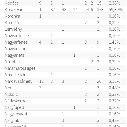
Kisbács
9
1
1
2
2
15
2,38%
Kolozsvár
159
87
43
24
54
6
373
59,30%
Koronka
1
1
0,16%
Körösfő
2
2
0,32%
Lemhény
1
1
0,16%
Magyardécse
1
1
0,16%
Magyarfenes
4
1
1
3
9
1,43%
Magyarkapus
1
1
0,16%
Magyarléta
1
1
0,16%
Mákófalva
2
2
0,32%
Máramarossziget
1
1
0,16%
Marosfelfalu
1
1
0,16%
Marosvásárhely
12
3
3
2
20
3,18%
Méra
3
3
0,48%
Miskolc
2
2
0,32%
Nádaskóród
2
2
0,32%
Nagyfüged
1
1
0,16%
Nagykovácsi
1
1
0,16%
Nagylak
3
3
0,48%
Nagynyárád
1
1
0,16%