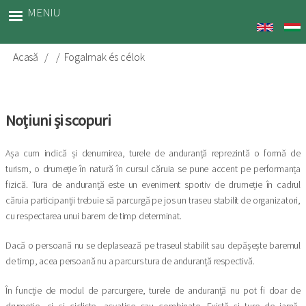
Sari
MENIU
la
conținutul
principal
Acasă
Fogalmak és célok
Breadcrumb
Noțiuni și scopuri
Așa cum indică și denumirea, turele de anduranță reprezintă o formă de
turism, o drumeție în natură în cursul căruia se pune accent pe performanța
fizică. Tura de anduranță este un eveniment sportiv de drumeție în cadrul
căruia participanții trebuie să parcurgă pe jos un traseu stabilit de organizatori,
cu respectarea unui barem de timp determinat.
Dacă o persoană nu se deplasează pe traseul stabilit sau depășește baremul
de timp, acea persoană nu a parcurs tura de anduranță respectivă.
În funcție de modul de parcurgere, turele de anduranță nu pot fi doar de