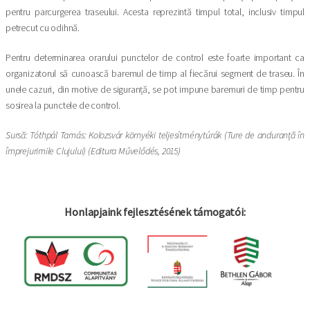
pentru parcurgerea traseului. Acesta reprezintă timpul total, inclusiv timpul
petrecut cu odihnă.
Pentru determinarea orarului punctelor de control este foarte important ca
organizatorul să cunoască baremul de timp al fiecărui segment de traseu. În
unele cazuri, din motive de siguranță, se pot impune baremuri de timp pentru
sosirea la punctele de control.
Sursă: Tóthpál Tamás: Kolozsvár környéki teljesítménytúrák (Ture de anduranță în
împrejurimile Clujului) (Editura Művelődés, 2015)
Honlapjaink fejlesztésének támogatói: