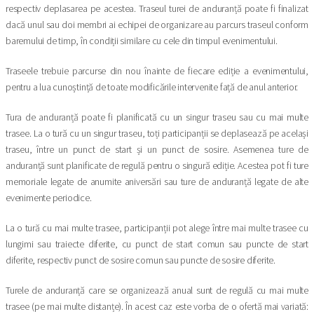
respectiv deplasarea pe acestea. Traseul turei de anduranță poate fi finalizat
dacă unul sau doi membri ai echipei de organizare au parcurs traseul conform
baremului de timp, în condiții similare cu cele din timpul evenimentului.
Traseele trebuie parcurse din nou înainte de fiecare ediție a evenimentului,
pentru a lua cunoștință de toate modificările intervenite față de anul anterior.
Tura de anduranță poate fi planificată cu un singur traseu sau cu mai multe
trasee. La o tură cu un singur traseu, toți participanții se deplasează pe același
traseu, între un punct de start și un punct de sosire. Asemenea ture de
anduranță sunt planificate de regulă pentru o singură ediție. Acestea pot fi ture
memoriale legate de anumite aniversări sau ture de anduranță legate de alte
evenimente periodice.
La o tură cu mai multe trasee, participanții pot alege între mai multe trasee cu
lungimi sau traiecte diferite, cu punct de start comun sau puncte de start
diferite, respectiv punct de sosire comun sau puncte de sosire diferite.
Turele de anduranță care se organizează anual sunt de regulă cu mai multe
trasee (pe mai multe distanțe). În acest caz este vorba de o ofertă mai variată: