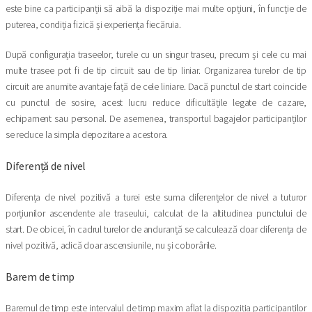
este bine ca participanții să aibă la dispoziție mai multe opțiuni, în funcție de
puterea, condiția fizică și experiența fiecăruia.
După configurația traseelor, turele cu un singur traseu, precum și cele cu mai
multe trasee pot fi de tip circuit sau de tip liniar. Organizarea turelor de tip
circuit are anumite avantaje față de cele liniare. Dacă punctul de start coincide
cu punctul de sosire, acest lucru reduce dificultățile legate de cazare,
echipament sau personal. De asemenea, transportul bagajelor participanților
se reduce la simpla depozitare a acestora.
Diferență de nivel
Diferența de nivel pozitivă a turei este suma diferențelor de nivel a tuturor
porțiunilor ascendente ale traseului, calculat de la altitudinea punctului de
start. De obicei, în cadrul turelor de anduranță se calculează doar diferența de
nivel pozitivă, adică doar ascensiunile, nu și coborârile.
Barem de timp
Baremul de timp este intervalul de timp maxim aflat la dispoziția participanților