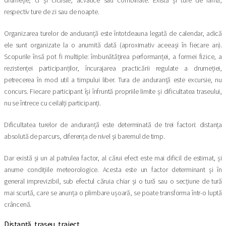
drumeție, ci și cicliste, acvatice sau combinate. Există și ture de iarnă,
respectiv ture de zi sau de noapte.
Organizarea turelor de anduranță este întotdeauna legată de calendar, adică
ele sunt organizate la o anumită dată (aproximativ aceeași în fiecare an).
Scopurile însă pot fi multiple: îmbunătățirea performanței, a formei fizice, a
rezistenței participanților, încurajarea practicării regulate a drumeției,
petrecerea în mod util a timpului liber. Tura de anduranță este excursie, nu
concurs. Fiecare participant își înfruntă propriile limite și dificultatea traseului,
nu se întrece cu ceilalți participanți.
Dificultatea turelor de anduranță este determinată de trei factori: distanța
absolută de parcurs, diferența de nivel și baremul de timp.
Dar există și un al patrulea factor, al cărui efect este mai dificil de estimat, și
anume condițiile meteorologice. Acesta este un factor determinant și în
general imprevizibil, sub efectul căruia chiar și o tură sau o secțiune de tură
mai scurtă, care se anunța o plimbare ușoară, se poate transforma într-o luptă
crâncenă.
Distanță, traseu, traiect