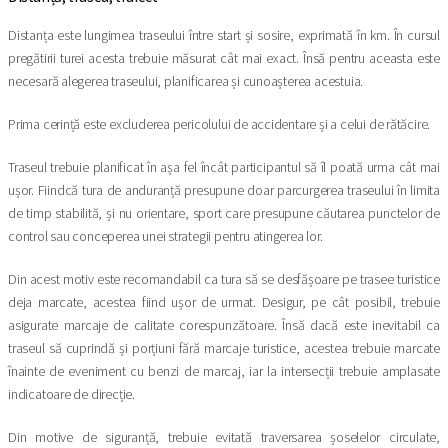
Distanța este lungimea traseului între start și sosire, exprimată în km. În cursul
pregătirii turei acesta trebuie măsurat cât mai exact. Însă pentru aceasta este
necesară alegerea traseului, planificarea și cunoașterea acestuia.
Prima cerință este excluderea pericolului de accidentare și a celui de rătăcire.
Traseul trebuie planificat în așa fel încât participantul să îl poată urma cât mai
ușor. Fiindcă tura de anduranță presupune doar parcurgerea traseului în limita
de timp stabilită, și nu orientare, sport care presupune căutarea punctelor de
control sau conceperea unei strategii pentru atingerea lor.
Din acest motiv este recomandabil ca tura să se desfășoare pe trasee turistice
deja marcate, acestea fiind ușor de urmat. Desigur, pe cât posibil, trebuie
asigurate marcaje de calitate corespunzătoare. Însă dacă este inevitabil ca
traseul să cuprindă și porțiuni fără marcaje turistice, acestea trebuie marcate
înainte de eveniment cu benzi de marcaj, iar la intersecții trebuie amplasate
indicatoare de direcție.
Din motive de siguranță, trebuie evitată traversarea șoselelor circulate,