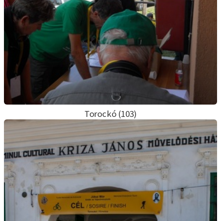
Torockó (103)