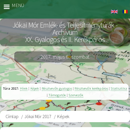
Ugrás
MENÜ
Jókai
a
Archiv
tartalomra
Jókai Mór Emlék- és Teljesítménytúrák -
Archívum
XX. Gyalogos és II. Kerékpáros
2017. május 6., szombat
Túra 2017:
Hírek
|
Képek
|
Résztvevők gyalogos
|
Résztvevők kerékpáros
|
Statisztika
|
Támogatók
|
Szervezők
Címlap
Jókai Mór 2017
Képek
Morzsa