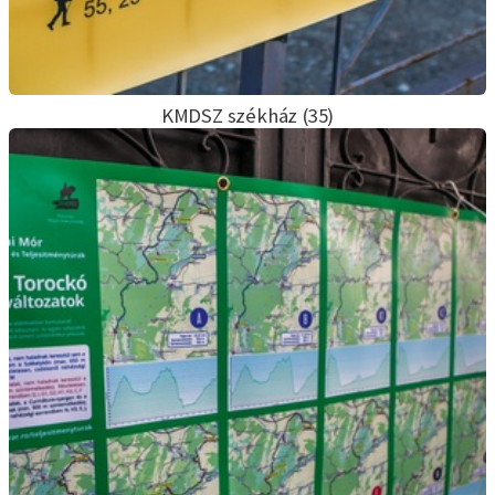
KMDSZ székház (35)