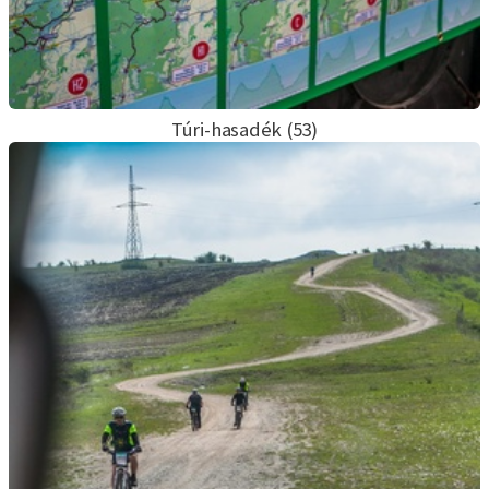
Túri-hasadék (53)