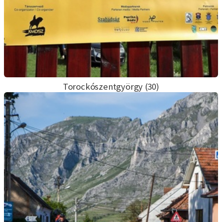
Torockószentgyörgy (30)