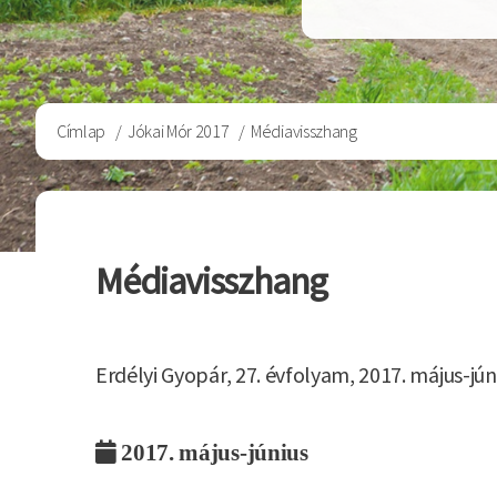
Morzsa
Címlap
Jókai Mór 2017
Médiavisszhang
Médiavisszhang
Erdélyi Gyopár, 27. évfolyam, 2017. május-júni
2017. május-június