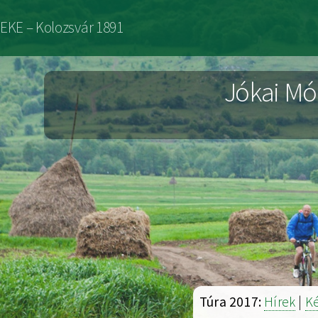
Ugrás
EKE – Kolozsvár 1891
a
tartalomra
Jókai Mó
Túra 2017:
Hírek
|
K