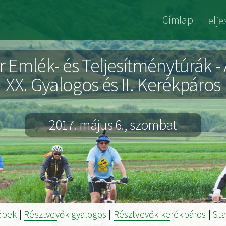
Jókai
Címlap
Telj
Archiv
r Emlék- és Teljesítménytúrák -
XX. Gyalogos és II. Kerékpáros
2017. május 6., szombat
épek
|
Résztvevők gyalogos
|
Résztvevők kerékpáros
|
Sta