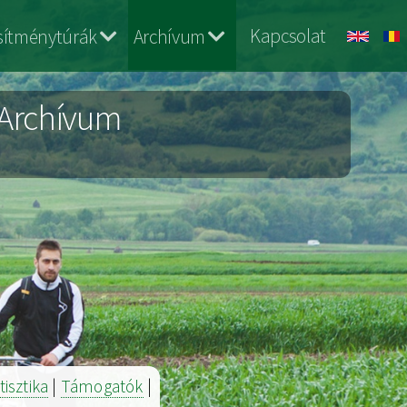
Kapcsolat
esítménytúrák
Archívum
 Archívum
tisztika
|
Támogatók
|