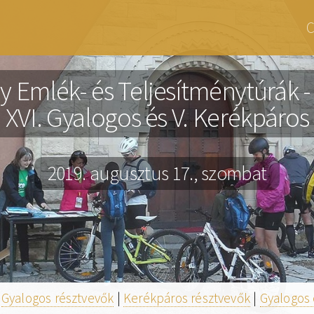
K
C
A
y Emlék- és Teljesítménytúrák 
XVI. Gyalogos és V. Kerékpáros
2019. augusztus 17., szombat
|
Gyalogos résztvevők
|
Kerékpáros résztvevők
|
Gyalogos 