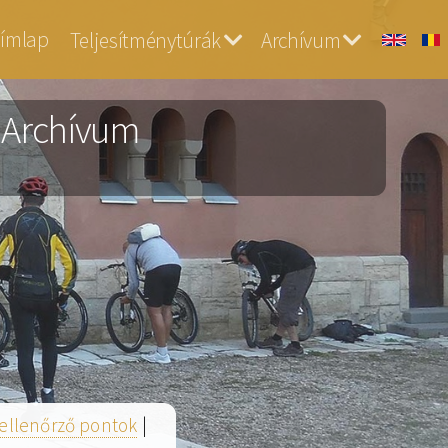
ós
ímlap
Teljesítménytúrák
Archívum
rchiv
- Archívum
ellenőrző pontok
|