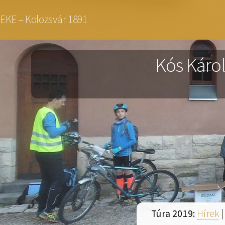
Ugrás
EKE – Kolozsvár 1891
a
tartalomra
Kós Károl
Túra 2019:
Hírek