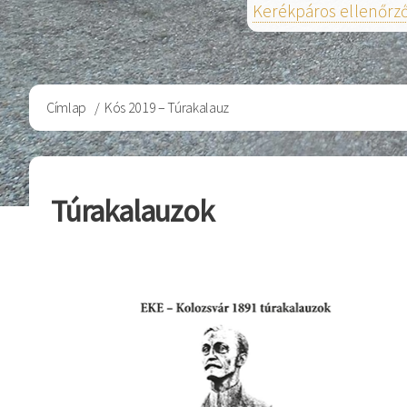
Kerékpáros ellenőrz
Morzsa
Címlap
Kós 2019 – Túrakalauz
Túrakalauzok