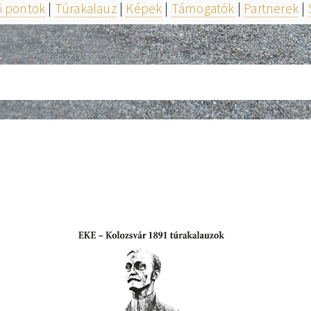
ő pontok
|
Túrakalauz
|
Képek
|
Támogatók
|
Partnerek
|