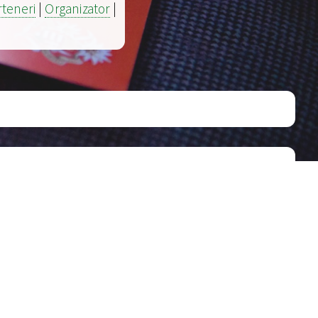
rteneri
|
Organizator
|