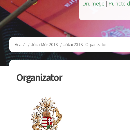
Drumeție
|
Puncte d
Breadcrumb
Acasă
Jókai Mór 2018
Jókai 2018 - Organizator
Organizator