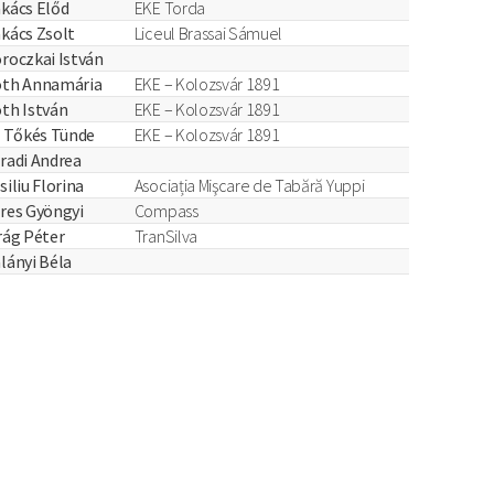
kács Előd
EKE Torda
kács Zsolt
Liceul Brassai Sámuel
roczkai István
óth Annamária
EKE – Kolozsvár 1891
th István
EKE – Kolozsvár 1891
. Tőkés Tünde
EKE – Kolozsvár 1891
radi Andrea
siliu Florina
Asociația Mişcare de Tabără Yuppi
res Gyöngyi
Compass
rág Péter
TranSilva
lányi Béla