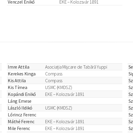
Venczel Enikő
EKE – Kolozsvár 1891
Imre Attila
Asociația Mişcare de Tabără Yuppi
Se
Kerekes Kinga
Compass
Si
Kis Attila
Compass
Sz
Kis Tímea
USMC (KMDSZ)
Sz
Kopándi Enikő
EKE – Kolozsvár 1891
Sz
Láng Emese
Sz
László Ildikó
USMC (KMDSZ)
Sz
Lőrincz Ferenc
Sz
Máthé Ferenc
EKE – Kolozsvár 1891
S
Mile Ferenc
EKE – Kolozsvár 1891
Sz