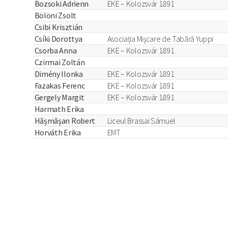
Bozsoki Adrienn
EKE – Kolozsvár 1891
Bölöni Zsolt
Csibi Krisztián
Csíki Dorottya
Asociația Mişcare de Tabără Yuppi
Csorba Anna
EKE – Kolozsvár 1891
Czirmai Zoltán
Dimény Ilonka
EKE – Kolozsvár 1891
Fazakas Ferenc
EKE – Kolozsvár 1891
Gergely Margit
EKE – Kolozsvár 1891
Harmath Erika
Hășmășan Robert
Liceul Brassai Sámuel
Horváth Erika
EMT