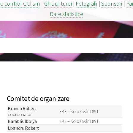
e control Ciclism
|
Ghidul turei
|
Fotografii
|
Sponsori
|
Pa
Date statistice
Comitet de organizare
Branea Róbert
EKE – Kolozsvár 1891
coordonator
Barabás Ibolya
EKE – Kolozsvár 1891
Lixandru Robert