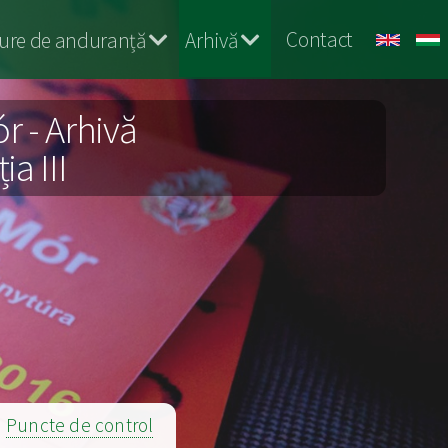
Contact
ure de anduranță
Arhivă
r - Arhivă
ia III
|
Puncte de control