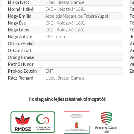
Miska Ivett
Liceul Brassai Sámuel
Ta
Molnár Ildikó
EKE – Kolozsvár 1891
Ta
Nagy Emília
Asociația Mişcare de Tabără Yuppi
To
Nagy Éva
EKE – Kolozsvár 1891
T
Nagy Lajos
EKE – Kolozsvár 1891
Tó
Nagy Zoltán
EKE Torda
dr
Oltean Enikő
Vá
Orbán Zsolt
Va
Ördög Emese
Ve
Pethő Hunor
Vi
Prokop Zoltán
EMT
Za
Rácz Richard
Liceul Brassai Sámuel
Honlapjaink fejlesztésének támogatói: