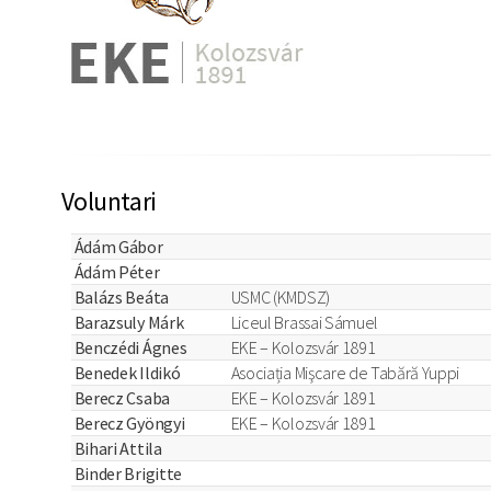
Voluntari
Ádám Gábor
Ádám Péter
Balázs Beáta
USMC (KMDSZ)
Barazsuly Márk
Liceul Brassai Sámuel
Benczédi Ágnes
EKE – Kolozsvár 1891
Benedek Ildikó
Asociația Mişcare de Tabără Yuppi
Berecz Csaba
EKE – Kolozsvár 1891
Berecz Gyöngyi
EKE – Kolozsvár 1891
Bihari Attila
Binder Brigitte