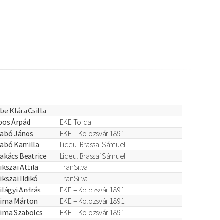
be Klára Csilla
pos Árpád
EKE Torda
abó János
EKE – Kolozsvár 1891
abó Kamilla
Liceul Brassai Sámuel
akács Beatrice
Liceul Brassai Sámuel
ikszai Attila
TranSilva
ikszai Ildikó
TranSilva
ilágyi András
EKE – Kolozsvár 1891
zima Márton
EKE – Kolozsvár 1891
ima Szabolcs
EKE – Kolozsvár 1891