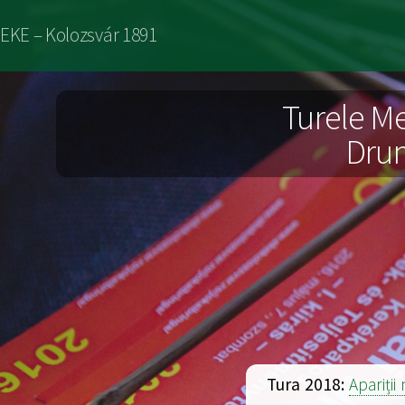
Sari
EKE – Kolozsvár 1891
la
conținutul
Turele Me
principal
Drume
Tura 2018:
Apariți