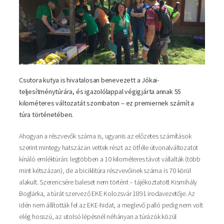
Csutora kutya is hivatalosan benevezett a Jókai-
teljesítménytúrára, és igazolólappal végigjárta annak 55
kilométeres változatát szombaton – ez premiernek számít a
túra történetében.
Ahogyan a részvevők száma is, ugyanis az előzetes számítások
szerint mintegy hatszázan vettek részt az ötféle útvonalváltozatot
kínáló emléktúrán: legtöbben a 10 kilométeres távot vállalták (több
mint kétszázan), de a biciklitúra részvevőinek száma is 70 körül
alakult. Szerencsére baleset nem történt – tájékoztatott Kismihály
Boglárka, a túrát szervező EKE Kolozsvár 1891 irodavezetője. Az
idén nem állították fel az EKE-hidat, a meglevő palló pedig nem volt
elég hosszú, az utolsó lépésnél néhányan a túrázók közül