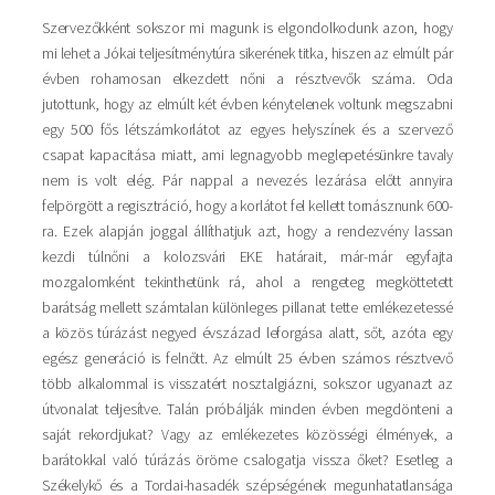
Szervezőkként sokszor mi magunk is elgondolkodunk azon, hogy
mi lehet a Jókai teljesítménytúra sikerének titka, hiszen az elmúlt pár
évben rohamosan elkezdett nőni a résztvevők száma. Oda
jutottunk, hogy az elmúlt két évben kénytelenek voltunk megszabni
egy 500 fős létszámkorlátot az egyes helyszínek és a szervező
csapat kapacitása miatt, ami legnagyobb meglepetésünkre tavaly
nem is volt elég. Pár nappal a nevezés lezárása előtt annyira
felpörgött a regisztráció, hogy a korlátot fel kellett tornásznunk 600-
ra. Ezek alapján joggal állíthatjuk azt, hogy a rendezvény lassan
kezdi túlnőni a kolozsvári EKE határait, már-már egyfajta
mozgalomként tekinthetünk rá, ahol a rengeteg megköttetett
barátság mellett számtalan különleges pillanat tette emlékezetessé
a közös túrázást negyed évszázad leforgása alatt, sőt, azóta egy
egész generáció is felnőtt. Az elmúlt 25 évben számos résztvevő
több alkalommal is visszatért nosztalgiázni, sokszor ugyanazt az
útvonalat teljesítve. Talán próbálják minden évben megdönteni a
saját rekordjukat? Vagy az emlékezetes közösségi élmények, a
barátokkal való túrázás öröme csalogatja vissza őket? Esetleg a
Székelykő és a Tordai-hasadék szépségének megunhatatlansága