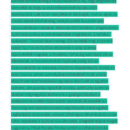
Bár nem döntöttük meg a tavalyi rekordot (578), nagy elégtételként
könyveltük el, hogy az esős előrejelzések dacára a 620
jelentkezőből csak 55-en nem jöttek el. Bánhatják, mert az égiek oly
csodás idővel áldottak meg, amilyet azelőtt és azután sem
tapasztalhattunk májusban. Akárcsak előző években, a legrövidebb,
Gy10-es túraváltozat iránt érdeklődtek a legtöbben, a Várfalva –
Székelykő – Torockó távot mintegy 223-an tették meg. A Szindről
induló Gy17-es és Gy30-as résztvevők is szép számba
képviseltették magukat, a rövidebb, Várfalváig tartó távot 105-en
teljesítették, a Torockóra befutó Gy30-ast pedig 115-en.
Kolozsvárról 58-an startoltak a Gy55-ös hősjelentkezői, köztük a 9
éves Csutora, akinek személyében történelmet írtunk: a túrán
először vett részt hivatalosan egy kutya. Bár ő volt az egyetlen
kedvenc, akit gazdája regisztrált a túrára, azért szép számmal
akadtak még négylábú kedvencek a gyalogos távokon. A
kerékpárosok szintén Kolozsvárról startoltak, 64 tekerték le a
Torockóig tartó különböző nehézségű túraváltozatok egyikét.
Legfiatalabb résztvevőnk, a közel 10 hónapos Bihari Borbála szülei
hátán teljesítette a Gy10-es túraváltozatot, a legtöbb májust megélt
nagymama, Pilbák Rozália Piroska szintén a Várfalva-Torockó