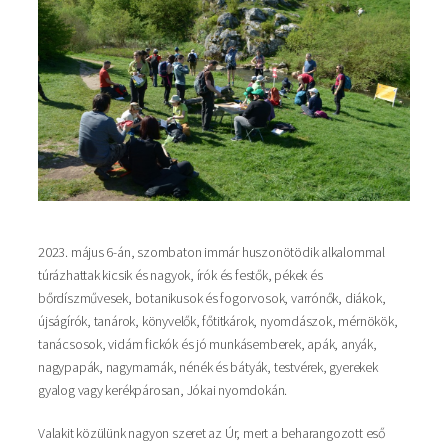
2023. május 6-án, szombaton immár huszonötödik alkalommal
túrázhattak kicsik és nagyok, írók és festők, pékek és
bőrdíszművesek, botanikusok és fogorvosok, varrónők, diákok,
újságírók, tanárok, könyvelők, főtitkárok, nyomdászok, mérnökök,
tanácsosok, vidám fickók és jó munkásemberek, apák, anyák,
nagypapák, nagymamák, nénék és bátyák, testvérek, gyerekek
gyalog vagy kerékpárosan, Jókai nyomdokán.
Valakit közülünk nagyon szeret az Úr, mert a beharangozott eső