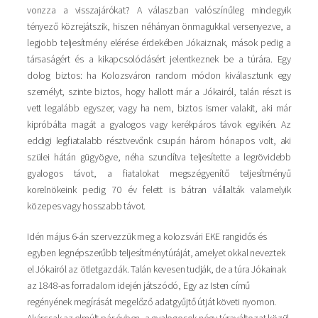
vonzza a visszajárókat? A válaszban valószínűleg mindegyik
tényező közrejátszik, hiszen néhányan önmagukkal versenyezve, a
legjobb teljesítmény elérése érdekében Jókaiznak, mások pedig a
társaságért és a kikapcsolódásért jelentkeznek be a túrára. Egy
dolog biztos: ha Kolozsváron random módon kiválasztunk egy
személyt, szinte biztos, hogy hallott már a Jókairól, talán részt is
vett legalább egyszer, vagy ha nem, biztos ismer valakit, aki már
kipróbálta magát a gyalogos vagy kerékpáros távok egyikén. Az
eddigi legfiatalabb résztvevőnk csupán három hónapos volt, aki
szülei hátán gügyögve, néha szundítva teljesítette a legrövidebb
gyalogos távot, a fiatalokat megszégyenítő teljesítményű
korelnökeink pedig 70 év felett is bátran vállalták valamelyik
közepes vagy hosszabb távot.
Idén május 6-án szervezzük meg a kolozsvári EKE rangidős és
egyben legnépszerűbb teljesítménytúráját, amelyet okkal neveztek
el Jókairól az ötletgazdák. Talán kevesen tudják, de a túra Jókainak
az 1848-as forradalom idején játszódó, Egy az Isten című
regényének megírását megelőző adatgyűjtő útját követi nyomon.
Akárcsak az elmúlt pár évben, a gyalogosok négy túraváltozat közül