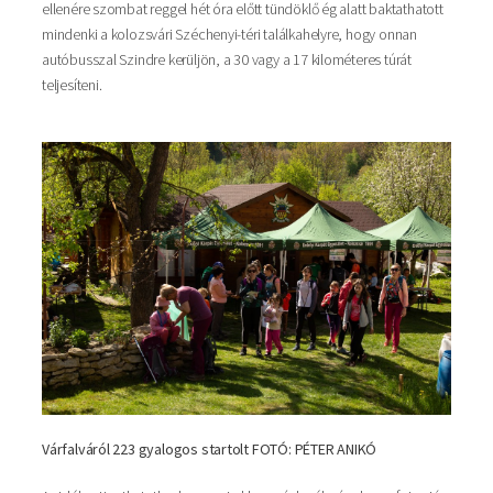
ellenére szombat reggel hét óra előtt tündöklő ég alatt baktathatott
mindenki a kolozsvári Széchenyi-téri találkahelyre, hogy onnan
autóbusszal Szindre kerüljön, a 30 vagy a 17 kilométeres túrát
teljesíteni.
Várfalváról 223 gyalogos startolt FOTÓ: PÉTER ANIKÓ