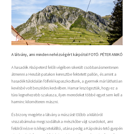
A látvány, ami minden nehézségért kárpótol FOTÓ: PÉTER ANIKÓ
A hasadék Alsópeterd felőli végében sikerült csobbanásmentesen
átmenni a Hesdát-patakon keresztbe fektetett pallón, és amint a
hasadék túloldalán fölfelé kapaszkodtunk, a gyermek már láthatóan
kevésbé volt beszédes kedvében. Hamar leszögeztük, hogy ez a
túra legnehezebb szakasza, ilyen meredeket többé egyet sem kell a
harminc kilométeren mászni.
És bizony megérte a látvány a mászást! Előbb a kilátóról
visszabámulva megcsodáltuk a mészkőbe vájt szurdokot, ami
felülről nézve is lélegzetelállító, utána pedig a Kápolnás-tető gyepén