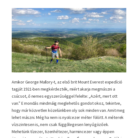
Amikor George Mallory-t, az első brit Mount Everest expedíció
tagját 1921-ben megkérdezték, miért akarja megmászni a
csúcsot, ő nemes egyszerűséggel felelte: „Azért, mert ott
van.” E mondás mindmáig meglehetős gondot okoz, tekintve,
hogy már közvetlen közelünkben oly sok minden van. Amit meg
lehet mászni. Még ha nem is nyolcezer méter fölött. A méterek
vízszintesen is, nem csak függőlegesen lenyűgözőek.
Mehetünk tízezer, tizenhétezer, harmincezer vagy éppen