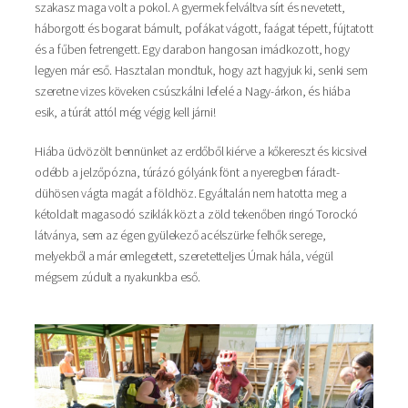
szakasz maga volt a pokol. A gyermek felváltva sírt és nevetett,
háborgott és bogarat bámult, pofákat vágott, faágat tépett, fújtatott
és a fűben fetrengett. Egy darabon hangosan imádkozott, hogy
legyen már eső. Hasztalan mondtuk, hogy azt hagyjuk ki, senki sem
szeretne vizes köveken csúszkálni lefelé a Nagy-árkon, és hiába
esik, a túrát attól még végig kell járni!
Hiába üdvözölt bennünket az erdőből kiérve a kőkereszt és kicsivel
odébb a jelzőpózna, túrázó gólyánk fönt a nyeregben fáradt-
dühösen vágta magát a földhöz. Egyáltalán nem hatotta meg a
kétoldalt magasodó sziklák közt a zöld tekenőben ringó Torockó
látványa, sem az égen gyülekező acélszürke felhők serege,
melyekből a már emlegetett, szeretetteljes Úrnak hála, végül
mégsem zúdult a nyakunkba eső.