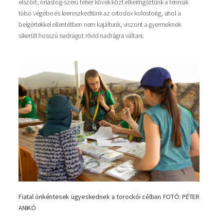
elszórt, óriásfog-szerű fehér kövek közt elkeringőztünk a fennsík
túlsó végébe és leereszkedtünk az ortodox kolostorig, ahol a
beígértekkel ellentétben nem kajáltunk, viszont a gyermeknek
sikerült hosszú nadrágot rövid nadrágra váltani.
Fiatal önkéntesek ügyeskednek a torockói célban FOTÓ: PÉTER
ANIKÓ