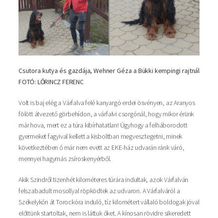
Csutora kutya és gazdája, Wehner Géza a Bükki kempingi rajtnál
FOTÓ: LŐRINCZ FERENC
Volt is baj elég a Várfalva felé kanyargó erdei ösvényen, az Aranyos
fölött átvezető görbehídon, a várfalvi csorgónál, hogy mikor érünk
már hova, mert ez a túra kibírhatatlan! Úgyhogy a felháborodott
gyermeket fagyival kellett a kisboltban megvesztegetni, minek
következtében ő már nem evett az EKE-ház udvarán ránk váró,
mennyei hagymás zsíroskenyérből.
Akik Szindről tizenhét kilométeres túrára indultak, azok Várfalván
felszabadult mosollyal röpködtek az udvaron. A Várfalváról a
Székelykőn át Torockóra induló, tíz kilométert vállaló boldogak jóval
előttünk startoltak, nem is láttuk őket. A kínosan rövidre sikeredett