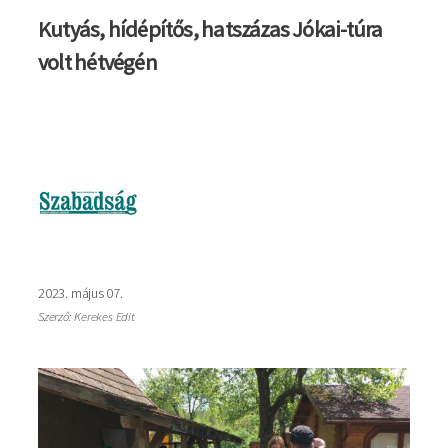
Kutyás, hídépítős, hatszázas Jókai-túra
volt hétvégén
Kép
2023. május 07.
Szerző: Kerekes Edit