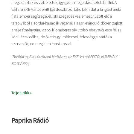
megcsúsztak és vízbe estek, így gyors megoldást kellett találni. A
várfalvi EKE-Vártól elvitt két deszkából tákoltak hidat a lángost áruló
fiatalember segítségével, aki szeget és vaslemezt húzott elő a
tarsolyából a Tordai-hasadék végénél. Pazar kirándulóidőben zajlott
a teljesítménytúra, az 55 kilométeres táv utolsó részvevői este fél 11
körül értek célba, de őket is gyümölccsel, édességgel várták a
szervezők, no meg hatalmas tapssal.
(Borítókép: Ellenőrzőpont Várfalván, az EKE-Várnál FOTÓ: KISMIHÁLY
BOGLÁRKA)
Teljes cikk »
Paprika Rádió