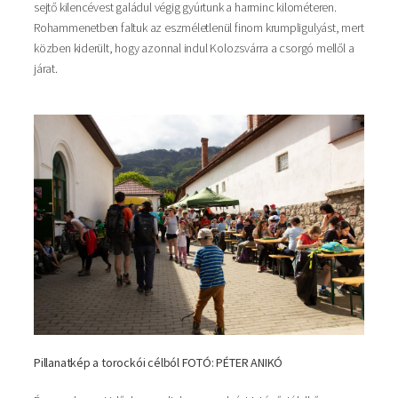
sejtő kilencévest galádul végig gyúrtunk a harminc kilométeren.
Rohammenetben faltuk az eszméletlenül finom krumpligulyást, mert
közben kiderült, hogy azonnal indul Kolozsvárra a csorgó mellől a
járat.
Pillanatkép a torockói célból FOTÓ: PÉTER ANIKÓ