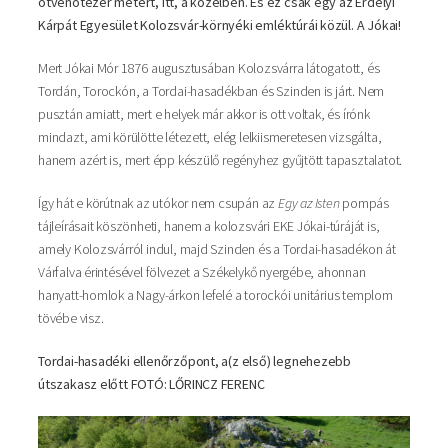
ötvenötezer métert, itt, a közelben. És ez csak egy az Erdélyi
Kárpát Egyesület Kolozsvár-környéki emléktúrái közül. A Jókai!
Mert Jókai Mór 1876 augusztusában Kolozsvárra látogatott, és
Tordán, Torockón, a Tordai-hasadékban és Szinden is járt. Nem
pusztán amiatt, mert e helyek már akkor is ott voltak, és írónk
mindazt, ami körülötte létezett, elég lelkiismeretesen vizsgálta,
hanem azért is, mert épp készülő regényhez gyűjtött tapasztalatot.
Így hát e körútnak az utókor nem csupán az
Egy az Isten
pompás
tájleírásait köszönheti, hanem a kolozsvári EKE Jókai-túráját is,
amely Kolozsvárról indul, majd Szinden és a Tordai-hasadékon át
Várfalva érintésével fölvezet a Székelykő nyergébe, ahonnan
hanyatt-homlok a Nagy-árkon lefelé a torockói unitárius templom
tövébe visz.
Tordai-hasadéki ellenőrzőpont, a(z első) legnehezebb
útszakasz előtt FOTÓ: LŐRINCZ FERENC