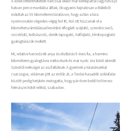
A vidék rettenthetetlen harcosai ekkor már kerékpárral vagy futva jó
hatvan perce munkába álltak, ők ugyanis hajnalosan a Bükkből
indultak az 55 kilométeres túratávon, hogy aztán a túra
nyomvonalán végedes-végig hol itt, hol ott húzzanak el a
kilométerszámlálással kevésbé elfoglalt szájtátó, szendvicsező,
viccelődő, kolbászoló, derék-lapogató, hátfájlaló, térdropogtató
gyalogtúrázók mellett.
Mi, relatíve harcedzett anya és elsőtúrás 9 éves fia, a harminc
kilométeres gyalogtávra iratkoztunk és már nyolc óra körül sikerült
Szindről nekivágni az aszfaltútnak. A gyermek a túratársakkal
csacsogva, vidáman jött az erdőn át, a Tordai-hasadék sziklafalai
között pedig hetykén mutogatta, hogy pár éven belül hol tervez
felmászni kötél nélkül, szabadon.