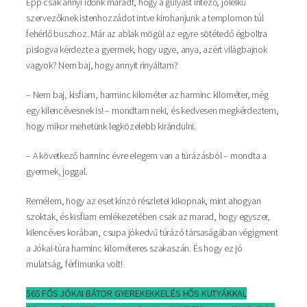
Épp csak annyi időnk maradt, hogy a gulyást intéző, jólelkű
szervezőknek istenhozzádot intve kirohanjunk a templomon túl
fehérlő buszhoz. Már az ablak mögül az egyre sötétedő égboltra
pislogva kérdezte a gyermek, hogy ugye, anya, azért világbajnok
vagyok? Nem baj, hogy annyit rinyáltam?
– Nem baj, kisfiam, harminc kilométer az harminc kilométer, még
egy kilencévesnek is! – mondtam neki, és kedvesen megkérdeztem,
hogy mikor mehetünk legközelebb kirándulni.
– A következő harminc évre elegem van a túrázásból – mondta a
gyermek, joggal.
Remélem, hogy az eset kínzó részletei kikopnak, mint ahogyan
szoktak, és kisfiam emlékezetében csak az marad, hogy egyszer,
kilencéves korában, csupa jókedvű túrázó társaságában végigment
a Jókai-túra harminc kilométeres szakaszán. És hogy ez jó
mulatság, férfimunka volt!
565 FŐS JÓKAI BÁTOR GYEREKEKKEL ÉS HŐS KUTYÁKKAL