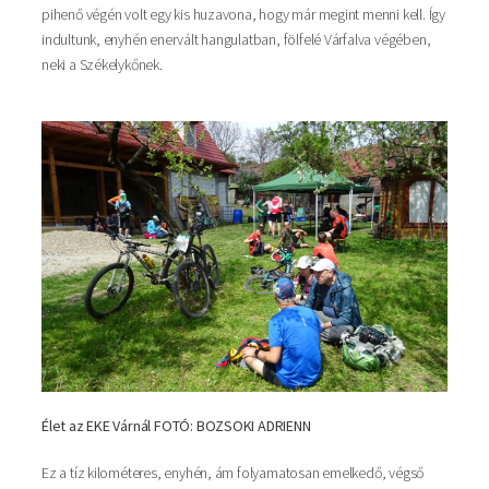
pihenő végén volt egy kis huzavona, hogy már megint menni kell. Így
indultunk, enyhén enervált hangulatban, fölfelé Várfalva végében,
neki a Székelykőnek.
Élet az EKE Várnál FOTÓ: BOZSOKI ADRIENN
Ez a tíz kilométeres, enyhén, ám folyamatosan emelkedő, végső