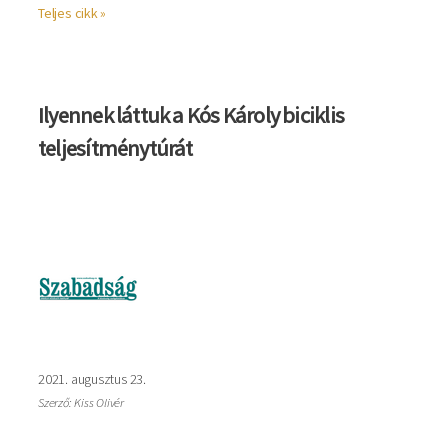
Teljes cikk »
Ilyennek láttuk a Kós Károly biciklis
teljesítménytúrát
Kép
2021. augusztus 23.
Szerző: Kiss Olivér