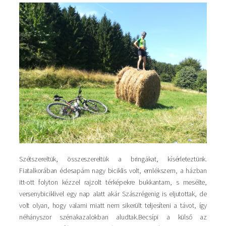
Szétszereltük, összeszereltük a bringákat, kísérleteztünk.
Fiatalkorában édesapám nagy biciklis volt, emlékszem, a házban
itt-ott folyton kézzel rajzolt térképekre bukkantam, s mesélte,
versenybiciklivel egy nap alatt akár Szászrégenig is eljutottak, de
volt olyan, hogy valami miatt nem sikerült teljesíteni a távot, így
néhányszor szénakazalokban aludtak.Becsípi a külső az