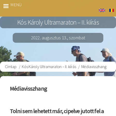
Ugrás
MENÜ
Kós
a
Marato
tartalomra
Kós Károly Ultramaraton – II. kiírás
2022. augusztus 13., szombat
Címlap
Kós Károly Ultramaraton – II. kiírás
Médiavisszhang
Morzsa
Médiavisszhang
Tolni sem lehetett már, cipelve jutott fel a