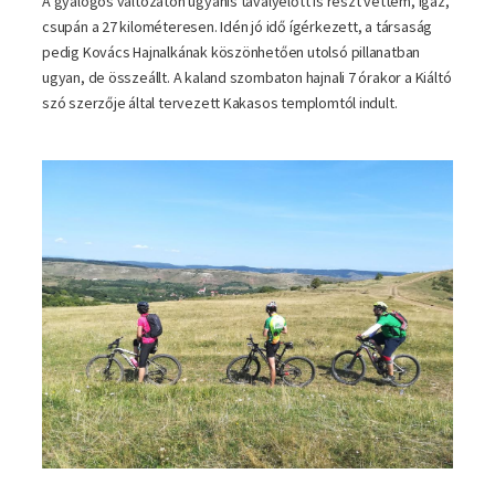
A gyalogos változaton ugyanis tavalyelőtt is részt vettem, igaz,
csupán a 27 kilométeresen. Idén jó idő ígérkezett, a társaság
pedig Kovács Hajnalkának köszönhetően utolsó pillanatban
ugyan, de összeállt. A kaland szombaton hajnali 7 órakor a Kiáltó
szó szerzője által tervezett Kakasos templomtól indult.