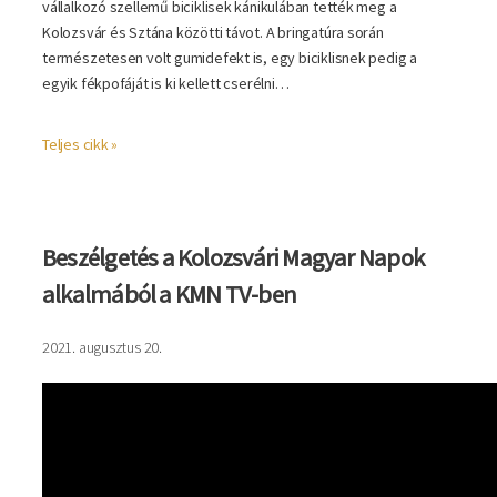
vállalkozó szellemű biciklisek kánikulában tették meg a
Kolozsvár és Sztána közötti távot. A bringatúra során
természetesen volt gumidefekt is, egy biciklisnek pedig a
egyik fékpofáját is ki kellett cserélni…
Teljes cikk »
Beszélgetés a Kolozsvári Magyar Napok
alkalmából a KMN TV-ben
2021. augusztus 20.