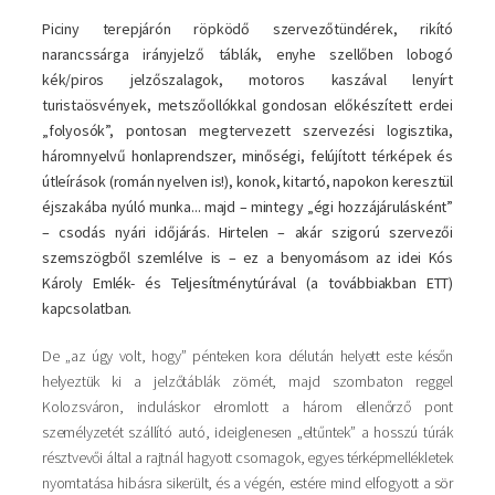
Piciny terepjárón röpködő szervezőtündérek, rikító
narancssárga irányjelző táblák, enyhe szellőben lobogó
kék/piros jelzőszalagok, motoros kaszával lenyírt
turistaösvények, metszőollókkal gondosan előkészített erdei
„folyosók”, pontosan megtervezett szervezési logisztika,
háromnyelvű honlaprendszer, minőségi, felújított térképek és
útleírások (román nyelven is!), konok, kitartó, napokon keresztül
éjszakába nyúló munka... majd – mintegy „égi hozzájárulásként”
– csodás nyári időjárás. Hirtelen – akár szigorú szervezői
szemszögből szemlélve is – ez a benyomásom az idei Kós
Károly Emlék- és Teljesítménytúrával (a továbbiakban ETT)
kapcsolatban.
De „az úgy volt, hogy” pénteken kora délután helyett este későn
helyeztük ki a jelzőtáblák zömét, majd szombaton reggel
Kolozsváron, induláskor elromlott a három ellenőrző pont
személyzetét szállító autó, ideiglenesen „eltűntek” a hosszú túrák
résztvevői által a rajtnál hagyott csomagok, egyes térképmellékletek
nyomtatása hibásra sikerült, és a végén, estére mind elfogyott a sör