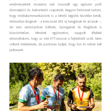
eredményeként mostanra már összeállt egy egészen profi
útvonaljelző és -karbantartó csapatunk. Nagyon fontosnak tartom,
hogy médiakommunikációnk is a lehető legjobb kezekbe került,
elsősorban Boginak – a kolozsvári EKE új hangjának és arcának –,
de nem utolsósorban Editnek, Gyöngyinek és Magdinak is
köszönhetően. Mindent egybevetve, nyugodt lélekkel
elmondhatom, hogy az idei ETT-sorozat a fejlődésről szólt. Nem
voltunk tökéletesek, de pontosan tudjuk, hogy hol és miben kell
javítanunk.