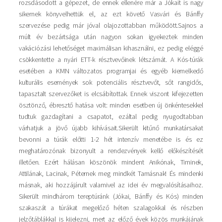
rozsdásodott a gépezet, de ennek ellenére már a Jókait is nagy
sikernek könyvelhettük el, az ezt követő Vasvári és Bánffy
szervezése pedig már jóval olajozottabban működött.Sajnos a
múlt év bezártsága után nagyon sokan igyekeztek minden
vakációzási lehetőséget maximálisan kihasználni, ez pedig eléggé
csökkentette a nyári ETT-k résztvevőinek létszámát. A Kós-túrák
esetében a KMN változatos programjai és egyéb kiemelkedő
kulturális események sok potenciális résztvevőt, sőt rangidős,
tapasztalt szervezőket is elcsábítottak. Ennek viszont kifejezetten
ösztönző, ébresztő hatása volt: minden esetben új önkéntesekkel
tudtuk gazdagítani a csapatot, ezáltal pedig nyugodtabban
várhatjuk a jövő újabb kihívásait.Sikerült kitűnő munkatársakat
bevonni a túrák előtti 1-2 hét intenzív menetébe is és ez
meghatározónak bizonyult a rendezvények kellő előkészítését
illetően. Ezért hálásan köszönök mindent Anikónak, Timinek,
Attilának, Lacinak, Péternek meg mindkét Tamásnak! És mindenki
másnak, aki hozzájárult valamivel az idei év megvalósításaihoz.
Sikerült mindhárom tereptúránk (Jókai, Bánffy és Kós) minden
szakaszát a túrákat megelőző héten szalagokkal és részben
jelzőtáblákkal is kijelezni, mert az előző évek közös munkájának