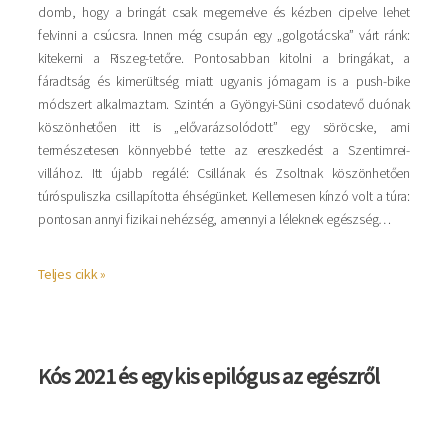
domb, hogy a bringát csak megemelve és kézben cipelve lehet
felvinni a csúcsra. Innen még csupán egy „golgotácska” várt ránk:
kitekerni a Riszeg-tetőre. Pontosabban kitolni a bringákat, a
fáradtság és kimerültség miatt ugyanis jómagam is a push-bike
módszert alkalmaztam. Szintén a Gyöngyi-Süni csodatevő duónak
köszönhetően itt is „elővarázsolódott” egy söröcske, ami
természetesen könnyebbé tette az ereszkedést a Szentimrei-
villához. Itt újabb regálé: Csillának és Zsoltnak köszönhetően
túróspuliszka csillapította éhségünket. Kellemesen kínzó volt a túra:
pontosan annyi fizikai nehézség, amennyi a léleknek egészség…
Teljes cikk »
Kós 2021 és egy kis epilógus az egészről