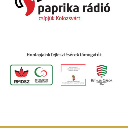
Honlapjaink fejlesztésének támogatói:
Bejelentkezés
Felhasználói
fiók