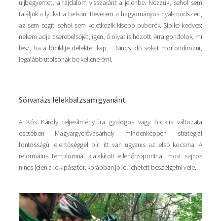
ujjbegyemet, a fájdalom visszaránt a jelenbe. Nézzük, sehol sem
találjuk a lyukat a belsőn. Bevetem a hagyományos nyál-módszert,
az sem segít: sehol sem keletkezik kisebb buborék. Sipike kedves:
nekem adja cserebelsőjét, igen, ő olyat is hozott. Arra gondolok, mi
lesz, ha a biciklije defektet kap… Nincs idő sokat morfondírozni,
legalább utolsónak be kellene érni.
Sörvarázs lélekbalzsam gyanánt
A Kós Károly teljesítménytúra gyalogos vagy biciklis változata
esetében Magyargyerővásárhely mindenképpen stratégiai
fontosságú jelentőséggel bír: itt van ugyanis az első kocsma. A
református templomnál kialakított ellenőrzőpontnál most sajnos
nincs jelen a lelkipásztor, korábban jól el lehetett beszélgetni vele.