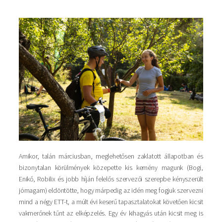
Amikor, talán márciusban, meglehetősen zaklatott állapotban és
bizonytalan körülmények közepette kis kemény magunk (Bogi,
Enikő, Robilix és jobb híján felelős szervezői szerepbe kényszerült
jómagam) eldöntötte, hogy márpedig az idén meg fogjuk szervezni
mind a négy ETT-t, a múlt évi keserű tapasztalatokat követően kicsit
vakmerőnek tűnt az elképzelés. Egy év kihagyás után kicsit meg is