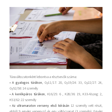
Túraváltozatonként lebontva a résztvevők száma:
•
A gyalogos túrákon
, Gy11/17: 20, Gy19/24: 33, Gy22/27: 24,
Gy52/58: 14 személy
•
A kerékpáros túrákon
, K16/25: 6 , K28/36: 19, K33-Alszeg: 2,
K53/62: 22 személy
•
Az ultramaraton verseny első kiírásán
12 személy vett részt,
ebből 9 egyéni versenyző és egy váltócsapat (3 személy). Egyéni