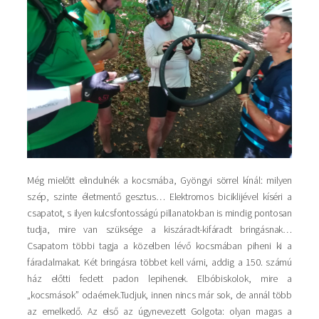
Még mielőtt elindulnék a kocsmába, Gyöngyi sörrel kínál: milyen
szép, szinte életmentő gesztus… Elektromos biciklijével kíséri a
csapatot, s ilyen kulcsfontosságú pillanatokban is mindig pontosan
tudja, mire van szüksége a kiszáradt-kifáradt bringásnak…
Csapatom többi tagja a közelben lévő kocsmában piheni ki a
fáradalmakat. Két bringásra többet kell várni, addig a 150. számú
ház előtti fedett padon lepihenek. Elbóbiskolok, mire a
„kocsmások” odaérnek.Tudjuk, innen nincs már sok, de annál több
az emelkedő. Az első az úgynevezett Golgota: olyan magas a