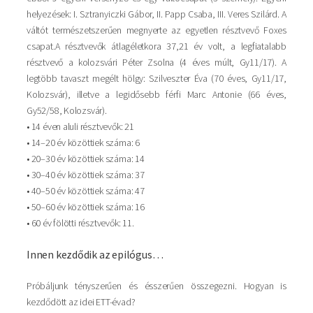
helyezések: I. Sztranyiczki Gábor, II. Papp Csaba, III. Veres Szilárd. A
váltót természetszerűen megnyerte az egyetlen résztvevő Foxes
csapat.A résztvevők átlagéletkora 37,21 év volt, a legfiatalabb
résztvevő a kolozsvári Péter Zsolna (4 éves múlt, Gy11/17). A
legtöbb tavaszt megélt hölgy: Szilveszter Éva (70 éves, Gy11/17,
Kolozsvár), illetve a legidősebb férfi Marc Antonie (66 éves,
Gy52/58, Kolozsvár).
• 14 éven aluli résztvevők: 21
• 14–20 év közöttiek száma: 6
• 20–30 év közöttiek száma: 14
• 30–40 év közöttiek száma: 37
• 40–50 év közöttiek száma: 47
• 50–60 év közöttiek száma: 16
• 60 év fölötti résztvevők: 11.
Innen kezdődik az epilógus…
Próbáljunk tényszerűen és ésszerűen összegezni. Hogyan is
kezdődött az idei ETT-évad?