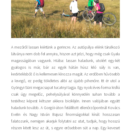
A mezőről lassan kiértünk a gerincre. Az autópálya elénk tárulkozó
látványa nem dob fel annyira, hiszen azt jelzi, hogy még csak Gyalu
magasságában vagyunk. Hiába: lassan haladunk, utolért egy-két
gyalogos is már, bár az egyik hátán húsz kiló súly is van,
kedvtelésből: ő is kellemesen kínozza magát. Az erdőben hűvösebb
a levegő, ez pedig tökéletes alibi az újabb pihenőre. Itt ér utol a
Gyöngyi-Süni megacsapat tucatnyi tagja. Egy nyolcéves-forma kisfiú
csak úgy megelőz, pehelysúlyával könnyedén suhan tovább a
testéhez képest kétszer akkora biciklijén. Innen valójában együtt
haladunk tovább. A Gorgói-úton felállított ellenőrzőpontnál Kovács
Evelin és Nagy István Bajusz finomságokkal kínál: hosszasan
falatozunk, nemigen akarjuk folytatni az utat, tudjuk, hogy hosszú
részen kitett lesz az út, s egyre erősebben süt a nap. Egy keveset