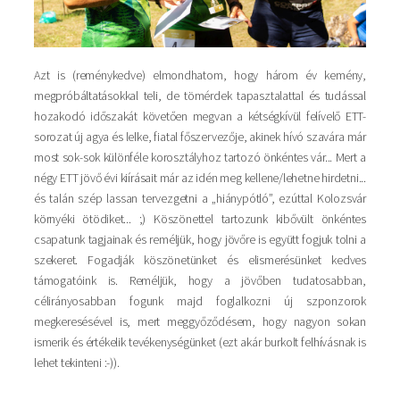
Azt is (reménykedve) elmondhatom, hogy három év kemény,
megpróbáltatásokkal teli, de tömérdek tapasztalattal és tudással
hozakodó időszakát követően megvan a kétségkívül felívelő ETT-
sorozat új agya és lelke, fiatal főszervezője, akinek hívó szavára már
most sok-sok különféle korosztályhoz tartozó önkéntes vár... Mert a
négy ETT jövő évi kiírásait már az idén meg kellene/lehetne hirdetni...
és talán szép lassan tervezgetni a „hiánypótló”, ezúttal Kolozsvár
környéki ötödiket... ;) Köszönettel tartozunk kibővült önkéntes
csapatunk tagjainak és reméljük, hogy jövőre is együtt fogjuk tolni a
szekeret. Fogadják köszönetünket és elismerésünket kedves
támogatóink is. Reméljük, hogy a jövőben tudatosabban,
célirányosabban fogunk majd foglalkozni új szponzorok
megkeresésével is, mert meggyőződésem, hogy nagyon sokan
ismerik és értékelik tevékenységünket (ezt akár burkolt felhívásnak is
lehet tekinteni :-)).