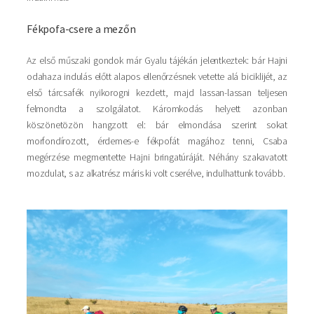
Fékpofa-csere a mezőn
Az első műszaki gondok már Gyalu tájékán jelentkeztek: bár Hajni
odahaza indulás előtt alapos ellenőrzésnek vetette alá biciklijét, az
első tárcsafék nyikorogni kezdett, majd lassan-lassan teljesen
felmondta a szolgálatot. Káromkodás helyett azonban
köszönetözön hangzott el: bár elmondása szerint sokat
morfondírozott, érdemes-e fékpofát magához tenni, Csaba
megérzése megmentette Hajni bringatúráját. Néhány szakavatott
mozdulat, s az alkatrész máris ki volt cserélve, indulhattunk tovább.