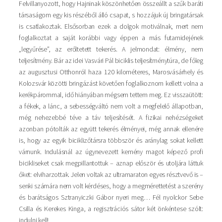
Felvillanyozott, hogy Hajninak köszönhetően összeállt a szűk baráti
társaságom egy kis részéből álló csapat, s hozzájuk új bringatársak
is csatlakoztak. Elsősorban ezek a dolgok motiválnak, mert nem
foglalkoztat a saját korábbi vagy éppen a más futamidejének
„legyűrése”, az erőltetett tekerés. A jelmondat: élmény, nem
teljesítmény. Bár az idei Vasvári Pál biciklis teljesítménytúra, de főleg
az augusztusi Otthonról haza 120 kilométeres, Marosvásárhely és
Kolozsvár közötti bringázást követően foglalkoznom kellett volna a
kerékpárommal, idő hiányában mégsem tettem meg. Ez visszaütött:
a fékek, a lánc, a sebességváltó nem volt a megfelelő állapotban,
még nehezebbé téve a táv teljesítését. A fizikai nehézségeket
azonban pótolták az együtt tekerés élményei, még annak ellenére
is, hogy az egyik biciklizőtársra többször és aránylag sokat kellett
várnunk. Indulásnál az úgynevezett kemény magot képező profi
bicikliseket csak megpillantottuk – aznap először és utoljára láttuk
őket: elviharzottak. Jelen voltak az ultramaraton egyes résztvevő is –
senki számára nem volt kérdéses, hogy a megmérettetést a szerény
és barátságos Sztranyiczki Gábor nyeri meg… Fél nyolckor Sebe
Csilla és Kerekes Kinga, a regisztrációs sátor két önkéntese szólt:
indulni kell!