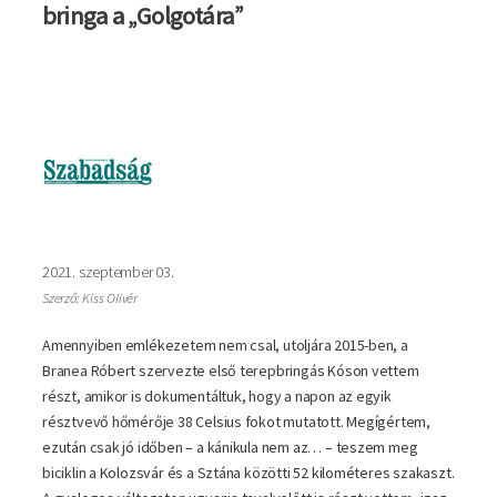
bringa a „Golgotára”
Kép
2021. szeptember 03.
Szerző: Kiss Olivér
Amennyiben emlékezetem nem csal, utoljára 2015-ben, a
Branea Róbert szervezte első terepbringás Kóson vettem
részt, amikor is dokumentáltuk, hogy a napon az egyik
résztvevő hőmérője 38 Celsius fokot mutatott. Megígértem,
ezután csak jó időben – a kánikula nem az… – teszem meg
biciklin a Kolozsvár és a Sztána közötti 52 kilométeres szakaszt.