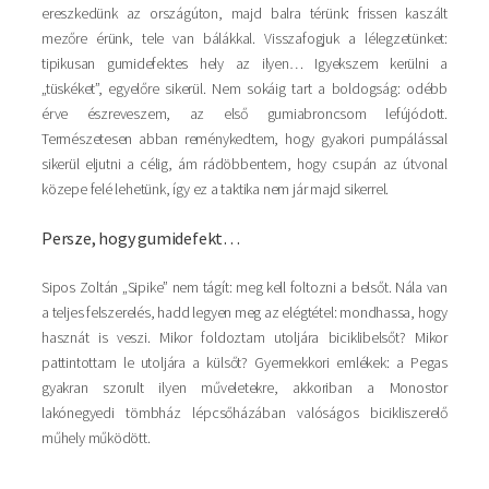
ereszkedünk az országúton, majd balra térünk: frissen kaszált
mezőre érünk, tele van bálákkal. Visszafogjuk a lélegzetünket:
tipikusan gumidefektes hely az ilyen… Igyekszem kerülni a
„tüskéket”, egyelőre sikerül. Nem sokáig tart a boldogság: odébb
érve észreveszem, az első gumiabroncsom lefújódott.
Természetesen abban reménykedtem, hogy gyakori pumpálással
sikerül eljutni a célig, ám rádöbbentem, hogy csupán az útvonal
közepe felé lehetünk, így ez a taktika nem jár majd sikerrel.
Persze, hogy gumidefekt…
Sipos Zoltán „Sipike” nem tágít: meg kell foltozni a belsőt. Nála van
a teljes felszerelés, hadd legyen meg az elégtétel: mondhassa, hogy
hasznát is veszi. Mikor foldoztam utoljára biciklibelsőt? Mikor
pattintottam le utoljára a külsőt? Gyermekkori emlékek: a Pegas
gyakran szorult ilyen műveletekre, akkoriban a Monostor
lakónegyedi tömbház lépcsőházában valóságos bicikliszerelő
műhely működött.