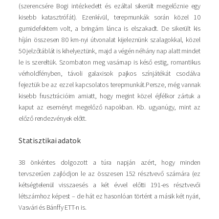
(szerencsére Bogi intézkedett és ezáltal sikerült megelőznie egy
kisebb katasztrófát). Ezenkívül, terepmunkák során közel 10
gumidefektem volt, a bringám lánca is elszakadt. De sikerült kis
híján összesen 80 km-nyi útvonalat kijeleznünk szalagokkal, közel
50 jelzőtáblát is kihelyeztünk, majd a végén néhány nap alatt mindet
le is szereltük. Szombaton meg vasárnap is késő estig, romantikus
vérholdfényben, távoli galaxisok pajkos színjátékát csodálva
fejeztük be az ezzel kapcsolatos terepmunkát.Persze, még vannak
kisebb frusztrációim amiatt, hogy megint közel éjfélkor zártuk a
kaput az eseményt megelőző napokban. Kb. ugyanúgy, mint az
előző rendezvények előtt.
Statisztikai adatok
38 önkéntes dolgozott a túra napján azért, hogy minden
tervszerűen zajlódjon le az összesen 152 résztvevő számára (ez
kétségtelenül visszaesés a két évvel előtti 191-es résztvevői
létszámhoz képest – de hát ez hasonlóan történt a másik két nyári,
Vasvári és Bánffy ETT-n is.