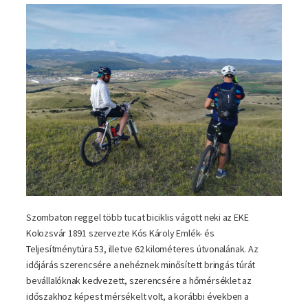
Szombaton reggel több tucat biciklis vágott neki az EKE
Kolozsvár 1891 szervezte Kós Károly Emlék- és
Teljesítménytúra 53, illetve 62 kilométeres útvonalának. Az
időjárás szerencsére a nehéznek minősített bringás túrát
bevállalóknak kedvezett, szerencsére a hőmérséklet az
időszakhoz képest mérsékelt volt, a korábbi években a