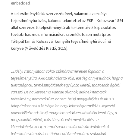
embedded.
A teljesítménytúrák szervezésével, valamint az erdélyi
teljesítménytúrázás, különös tekintettel az EKE – Kolozsvár 1891
által szervezett teljesítménytúrák történetével kapcsolatos
további hasznos információkat szemléletesen mutatja be
Tóthpál Tamás Kolozsvár környéki teljesítménytúrák című
könyve (Művelődés Kiadó, 2015).
„Erdélyi viszonylatban sokak számára ismeretlen fogalom a
teljesítménytúra. Akik csak hallottak róla, esetleg annyit tudnak, hogy a
turistaságnak, természetjárásnak egy újabb keletű, sportosabb ágáról
van szó. De ha kevesen is, vannak olyanok, akiknek nemcsak
teljesítmény, nemcsak túra, hanem belső meggyőződés és rítus is.
Könyvünk ennek a kétségtelen nagy közösségformáló és -fejlesztő
potenciállal rendelkező mozgalomnak kíván szószólója lenni. Egy, a
megszokottól eltérő, más irányból való megközelítése a
kirándulóhelyeknek, a természetben található látnivalóknak. A
teljesítménytúrázás lehetőséget ad ilyenformán a szabadidő