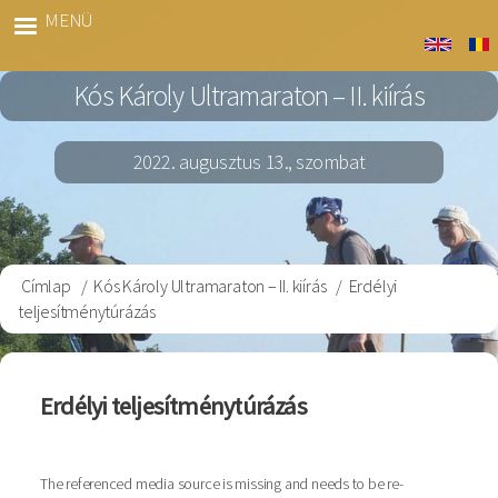
Ugrás
MENÜ
Kós
a
Marato
tartalomra
Kós Károly Ultramaraton – II. kiírás
2022. augusztus 13., szombat
Címlap
Kós Károly Ultramaraton – II. kiírás
Erdélyi
Morzsa
teljesítménytúrázás
Erdélyi teljesítménytúrázás
The referenced media source is missing and needs to be re-