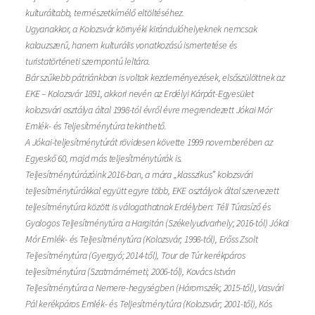
kulturáltabb, természetkímélő eltöltéséhez.
Ugyanakkor, a Kolozsvár környéki kirándulóhelyeknek nemcsak
kalauzszerű, hanem kulturális vonatkozású ismertetése és
turistatörténeti szempontú leltára.
Bár szűkebb pátriánkban is voltak kezdeményezések, elsőszülöttnek az
EKE – Kolozsvár 1891, akkori nevén az Erdélyi Kárpát-Egyesület
kolozsvári osztálya által 1998-tól évről évre megrendezett Jókai Mór
Emlék- és Teljesítménytúra tekinthető.
A Jókai-teljesítménytúrát rövidesen követte 1999 novemberében az
Egyeskő 60, majd más teljesítménytúrák is.
Teljesítménytúrázóink 2016-ban, a mára „klasszikus” kolozsvári
teljesítménytúrákkal együtt egyre több, EKE osztályok által szervezett
teljesítménytúra között is válogathatnak Erdélyben: Téli Túrasíző és
Gyalogos Teljesítménytúra a Hargitán (Székelyudvarhely; 2016-tól) Jókai
Mór Emlék- és Teljesítménytúra (Kolozsvár; 1998-tól), Erőss Zsolt
Teljesítménytúra (Gyergyó; 2014-től), Tour de Túr kerékpáros
teljesítménytúra (Szatmárnémeti; 2006-tól), Kovács István
Teljesítménytúra a Nemere-hegységben (Háromszék; 2015-től), Vasvári
Pál kerékpáros Emlék- és Teljesítménytúra (Kolozsvár; 2001-től), Kós