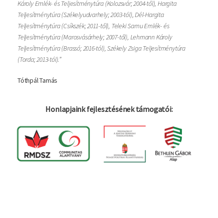
Károly Emlék- és Teljesítménytúra (Kolozsvár; 2004-től), Hargita
Teljesítménytúra (Székelyudvarhely; 2003-tól), Dél-Hargita
Teljesítménytúra (Csíkszék; 2011-től), Teleki Samu Emlék- és
Teljesítménytúra (Marosvásárhely; 2007-től), Lehmann Károly
Teljesítménytúra (Brassó; 2016-tól), Székely Zsiga Teljesítménytúra
(Torda; 2013-tól).”
Tóthpál Tamás
Honlapjaink fejlesztésének támogatói:
Bejelentkezés
Felhasználói