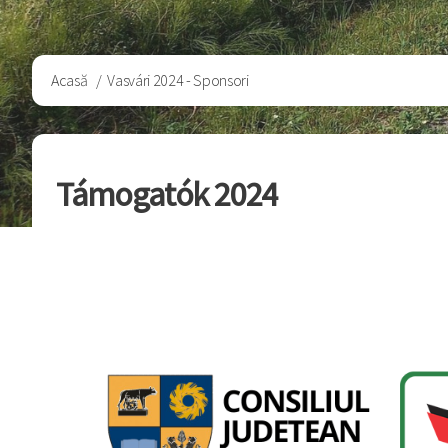
Breadcrumb
Acasă
Vasvári 2024 - Sponsori
Támogatók 2024