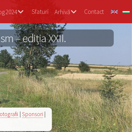
Sfaturi
Contact
og 2024
Arhivă
m – ediția XXII.
otografii
|
Sponsori
|