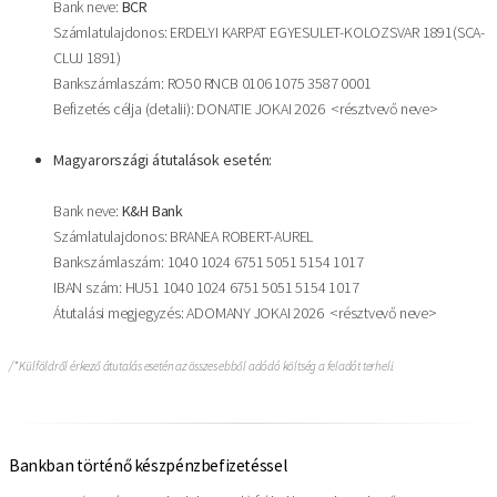
Bank neve:
BCR
Számlatulajdonos: ERDELYI KARPAT EGYESULET-KOLOZSVAR 1891(SCA-
CLUJ 1891)
Bankszámlaszám: RO50 RNCB 0106 1075 3587 0001
Befizetés célja (detalii): DONATIE JOKAI 2026 <résztvevő neve>
Magyarországi átutalások esetén:
Bank neve:
K&H Bank
Számlatulajdonos: BRANEA ROBERT-AUREL
Bankszámlaszám: 1040 1024 6751 5051 5154 1017
IBAN szám: HU51 1040 1024 6751 5051 5154 1017
Átutalási megjegyzés: ADOMANY JOKAI 2026 <résztvevő neve>
/* Külföldről érkező átutalás esetén az összes ebből adódó költség a feladót terheli.
Bankban történő készpénzbefizetéssel