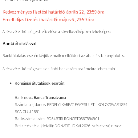
Kedvezményes fizetési határidő: április 22., 23:59 óra
Emelt díjas fizetési határidő: május 6., 23:59 óra
A részvételi költségek befizetése a következőképpen lehetséges:
Banki átutalással
Banki átutalás esetén kérjük e-mailen elküldeni az átutalási bizonylatot is.
A részvételi költségeket az alábbi bankszámlaszámokra lehet utalni:
Romániai átutalások esetén:
Bank neve:
Banca Transilvania
Számlatulajdonos: ERDELYI KARPAT EGYESULET - KOLOZSVAR 1891
SCA-CLUJ 1891
Bankszámlaszám: RO54BTRLRONCRT0667894901
Befizetés célja (detalii): DONATIE JOKAI 2026 <résztvevő neve>