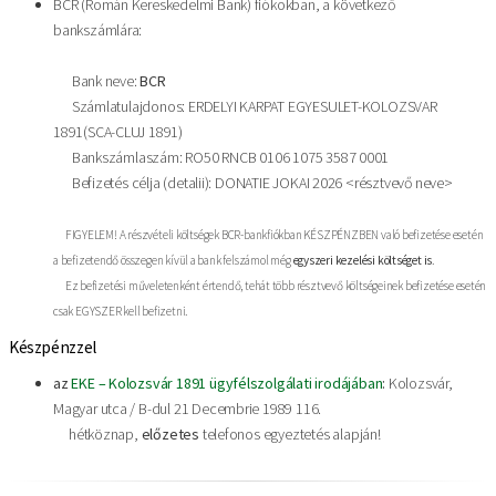
BCR (Román Kereskedelmi Bank) fiókokban, a következő
bankszámlára:
Bank neve:
BCR
Számlatulajdonos: ERDELYI KARPAT EGYESULET-KOLOZSVAR
1891(SCA-CLUJ 1891)
Bankszámlaszám: RO50 RNCB 0106 1075 3587 0001
Befizetés célja (detalii): DONATIE JOKAI 2026 <résztvevő neve>
FIGYELEM! A részvételi költségek BCR-bankfiókban KÉSZPÉNZBEN való befizetése esetén
a befizetendő összegen kívül a bank felszámol még
egyszeri kezelési költséget is
.
Ez befizetési műveletenként értendő, tehát több résztvevő költségeinek befizetése esetén
csak EGYSZER kell befizetni.
Készpénzzel
az
EKE – Kolozsvár 1891 ügyfélszolgálati irodájában
:
Kolozsvár,
Magyar utca / B-dul 21 Decembrie 1989 116.
hétköznap,
előzetes
telefonos egyeztetés alapján!