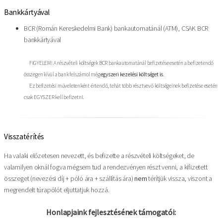
Bankkártyával
BCR (Román Kereskedelmi Bank) bankautomatánál (ATM), CSAK BCR
bankkártyával
FIGYELEM! A részvételi költségek BCR bankautomatánál befizetése esetén a befizetendő
összegen kívül a bank felszámol még
egyszeri kezelési költséget is
.
Ez befizetési műveletenként értendő, tehát több résztvevő költségeinek befizetése esetén
csak EGYSZER kell befizetni.
Visszatérítés
Ha valaki előzetesen nevezett, és befizette a részvételi költségeket, de
valamilyen oknál fogva mégsem tud a rendezvényen részt venni, a kifizetett
összeget (nevezési díj + póló ára + szállítás ára)
nem
térítjük vissza, viszont a
megrendelt túrapólót eljuttatjuk hozzá.
Honlapjaink fejlesztésének támogatói: