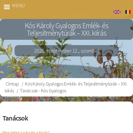
Ugrás
MENÜ
Kós
a
Gyalog
tartalomra
Kós Károly Gyalogos Emlék- és
Teljesítménytúrák – XXI. kiírás
2026. szeptember 12., szombat
Címlap
Kós Károly Gyalogos Emlék- és Teljesítménytúrák – XXI.
Morzsa
kiírás
Tanácsok - Kós Gyalogos
Tanácsok
Mire lehet szükség a túrán?