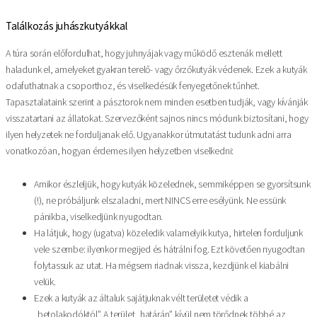
Találkozás juhászkutyákkal
A túra során előfordulhat, hogy juhnyájak vagy működő esztenák mellett
haladunk el, amelyeket gyakran terelő- vagy őrzőkutyák védenek. Ezek a kutyák
odafuthatnak a csoporthoz, és viselkedésük fenyegetőnek tűnhet.
Tapasztalataink szerint a pásztorok nem minden esetben tudják, vagy kívánják
visszatartani az állatokat. Szervezőként sajnos nincs módunk biztosítani, hogy
ilyen helyzetek ne forduljanak elő. Ugyanakkor útmutatást tudunk adni arra
vonatkozóan, hogyan érdemes ilyen helyzetben viselkedni:
Amikor észleljük, hogy kutyák közelednek, semmiképpen se gyorsítsunk
(!), ne próbáljunk elszaladni, mert NINCS erre esélyünk. Ne essünk
pánikba, viselkedjünk nyugodtan.
Ha látjuk, hogy (ugatva) közeledik valamelyik kutya, hirtelen forduljunk
vele szembe: ilyenkor megijed és hátrálni fog. Ezt követően nyugodtan
folytassuk az utat. Ha mégsem riadnak vissza, kezdjünk el kiabálni
velük.
Ezek a kutyák az általuk sajátjuknak vélt területet védik a
„betolakodóktól”. A terület „határán” kívül nem törődnek többé az