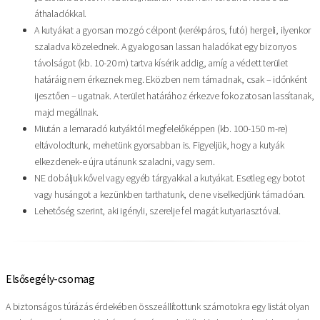
áthaladókkal.
A kutyákat a gyorsan mozgó célpont (kerékpáros, futó) hergeli, ilyenkor
szaladva közelednek. A gyalogosan lassan haladókat egy bizonyos
távolságot (kb. 10-20 m) tartva kísérik addig, amíg a védett terület
határáig nem érkeznek meg. Eközben nem támadnak, csak – időnként
ijesztően – ugatnak. A terület határához érkezve fokozatosan lassítanak,
majd megállnak.
Miután a lemaradó kutyáktól megfelelőképpen (kb. 100-150 m-re)
eltávolodtunk, mehetünk gyorsabban is. Figyeljük, hogy a kutyák
elkezdenek-e újra utánunk szaladni, vagy sem.
NE dobáljuk kővel vagy egyéb tárgyakkal a kutyákat. Esetleg egy botot
vagy husángot a kezünkben tarthatunk, de ne viselkedjünk támadóan.
Lehetőség szerint, aki igényli, szerelje fel magát kutyariasztóval.
Elsősegély-csomag
A biztonságos túrázás érdekében összeállítottunk számotokra egy listát olyan