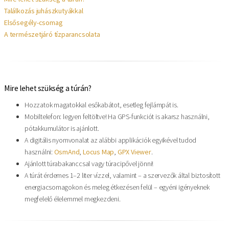
Találkozás juhászkutyákkal
Elsősegély-csomag
A természetjáró tízparancsolata
Mire lehet szükség a túrán?
Hozzatok magatokkal esőkabátot, esetleg fejlámpát is.
Mobiltelefon: legyen feltöltve! Ha GPS-funkciót is akarsz használni,
pótakkumulátor is ajánlott.
A digitális nyomvonalat az alábbi applikációk egyikével tudod
használni:
OsmAnd
,
Locus Map
,
GPX Viewer
.
Ajánlott túrabakanccsal vagy túracipővel jönni!
A túrát érdemes 1–2 liter vízzel, valamint – a szervezők által biztosított
energiacsomagokon és meleg étkezésen felül – egyéni igényeknek
megfelelő élelemmel megkezdeni.