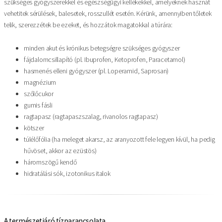
szükséges gyógyszerekkel és egészségügyi kellékekkel, amelyeknek hasznát
vehetitek sérülések, balesetek, rosszullét esetén. Kérünk, amennyiben tőletek
telik, szerezzétek be ezeket, és hozzátok magatokkal a túrára:
minden akut és krónikus betegségre szükséges gyógyszer
fájdalomcsillapító (pl. Ibuprofen, Ketoprofen, Paracetamol)
hasmenés elleni gyógyszer (pl. Loperamid, Saprosan)
magnézium
szőlőcukor
gumis fásli
ragtapasz (ragtapaszszalag, rivanolos ragtapasz)
kötszer
túlélőfólia (ha meleget akarsz, az aranyozott fele legyen kívül, ha pedig
hűvöset, akkor az ezüstös)
háromszögű kendő
hidratálási sók, izotonikus italok
A természetjáró tízparancsolata