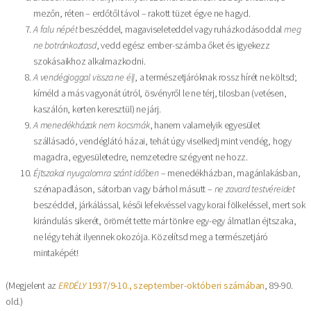
mezőn, réten – erdőtől távol – rakott tüzet égve ne hagyd.
A falu népét
beszéddel, magaviseleteddel vagy ruházkodásoddal
meg
ne botránkoztasd
, vedd egész ember-számba őket és igyekezz
szokásaikhoz alkalmazkodni.
A vendégjoggal vissza ne élj
, a természetjáróknak rossz hírét ne költsd;
kíméld a más vagyonát útról, ösvényről le ne térj, tilosban (vetésen,
kaszálón, kerten keresztül) ne járj.
A menedékházak nem kocsmák
, hanem valamelyik egyesület
szállásadó, vendéglátó házai, tehát úgy viselkedj mint vendég, hogy
magadra, egyesületedre, nemzetedre szégyent ne hozz.
Éjtszakai nyugalomra szánt időben
– menedékházban, magánlakásban,
szénapadláson, sátorban vagy bárhol másutt –
ne zavard testvéreidet
beszéddel, járkálással, késői lefekvéssel vagy korai fölkeléssel, mert sok
kirándulás sikerét, örömét tette már tönkre egy-egy álmatlan éjtszaka,
ne légy tehát ilyennek okozója. Közelítsd meg a természetjáró
mintaképét!
(Megjelent az
ERDÉLY
1937/9-10., szeptember-októberi számában
, 89-90.
old.)