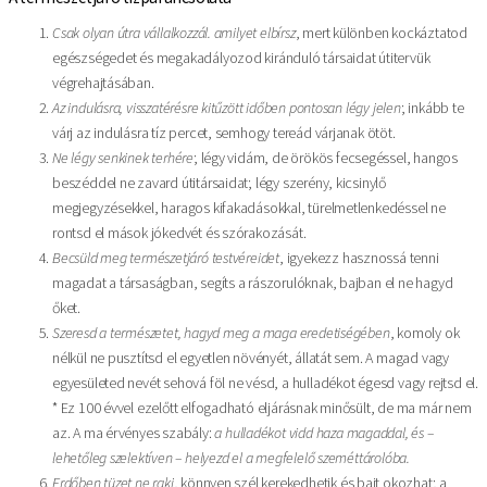
Csak olyan útra vállalkozzál. amilyet elbírsz
, mert különben kockáztatod
egészségedet és megakadályozod kiránduló társaidat útitervük
végrehajtásában.
Az indulásra, visszatérésre kitűzött időben pontosan légy jelen
; inkább te
várj az indulásra tíz percet, semhogy tereád várjanak ötöt.
Ne légy senkinek terhére
; légy vidám, de örökös fecsegéssel, hangos
beszéddel ne zavard útitársaidat; légy szerény, kicsinylő
megjegyzésekkel, haragos kifakadásokkal, türelmetlenkedéssel ne
rontsd el mások jókedvét és szórakozását.
Becsüld meg természetjáró testvéreidet
, igyekezz hasznossá tenni
magadat a társaságban, segíts a rászorulóknak, bajban el ne hagyd
őket.
Szeresd a természetet, hagyd meg a maga eredetiségében
, komoly ok
nélkül ne pusztítsd el egyetlen növényét, állatát sem. A magad vagy
egyesületed nevét sehová föl ne vésd, a hulladékot égesd vagy rejtsd el.
* Ez 100 évvel ezelőtt elfogadható eljárásnak minősült, de ma már nem
az. A ma érvényes szabály:
a hulladékot vidd haza magaddal, és –
lehetőleg szelektíven – helyezd el a megfelelő szeméttárolóba.
Erdőben tüzet ne rakj
, könnyen szél kerekedhetik és bajt okozhat; a