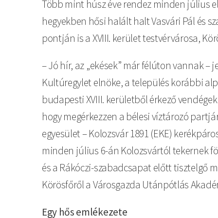
Több mint húsz éve rendez minden július e
hegyekben hősi halált halt Vasvári Pál és 
pontján is a XVIII. kerület testvérvárosa, Kör
– Jó hír, az „ekések” már félúton vannak – j
Kultúregylet elnöke, a település korábbi a
budapesti XVIII. kerületből érkező vendégekk
hogy megérkezzen a bélesi víztározó partjára
egyesület – Kolozsvár 1891 (EKE) kerékpáros
minden július 6-án Kolozsvártól tekernek föl
és a Rákóczi-szabadcsapat előtt tisztelgő 
Körösfőről a Városgazda Utánpótlás Akadém
Egy hős emlékezete