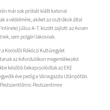
rán már sok próbát kiállt katonai
k a védelmére, akiket az osztrákok által
tinele) július 4–7. között zajlott: az Avram
nek, sem polgári lakosnak.
 a Körösfői Rákóczi Kultúregylet
 tartanak az évfordulókon megemlékezést
ésekbe később bekapcsolódtak az EKE
 negyedik éve pedig a Városgazda Utánpótlás
Pestszentlőrinc-Pestszentimre