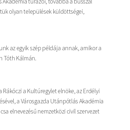
ás Akadémia túrázói, továbbá a busszal
ttük olyan települések küldöttségei,
atunk az egyik szép példája annak, amikor a
en Tóth Kálmán.
 Rákóczi a Kultúregylet elnöke, az Erdélyi
etésével, a Városgazda Utánpótlás Akadémia
ácsa elnevezésű nemzetközi civil szervezet