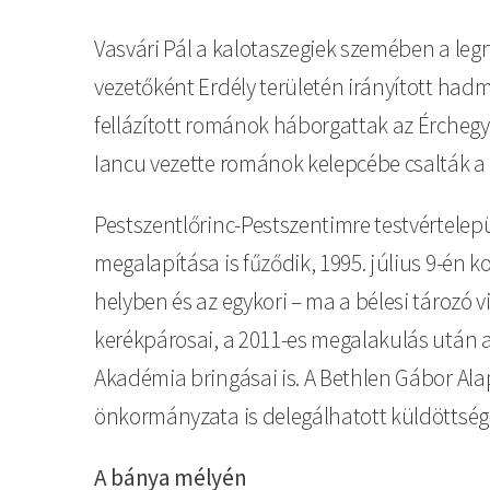
Vasvári Pál a kalotaszegiek szemében a leg
vezetőként Erdély területén irányított hadm
fellázított románok háborgattak az Érchegys
Iancu vezette románok kelepcébe csalták a
Pestszentlőrinc-Pestszentimre testvértelepü
megalapítása is fűződik, 1995. július 9-én 
helyben és az egykori – ma a bélesi tározó
kerékpárosai, a 2011-es megalakulás után a
Akadémia bringásai is. A Bethlen Gábor A
önkormányzata is delegálhatott küldöttség
A bánya mélyén