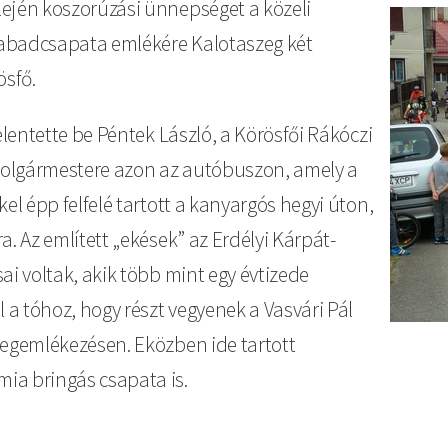
lején koszorúzási ünnepséget a közeli
Kép
szabadcsapata emlékére Kalotaszeg két
ösfő.
elentette be Péntek László, a Körösfői Rákóczi
lpolgármestere azon az autóbuszon, amely a
el épp felfelé tartott a kanyargós hegyi úton,
. Az említett „ekések” az Erdélyi Kárpát-
ai voltak, akik több mint egy évtizede
 a tóhoz, hogy részt vegyenek a Vasvári Pál
megemlékezésen. Eközben ide tartott
ia bringás csapata is.