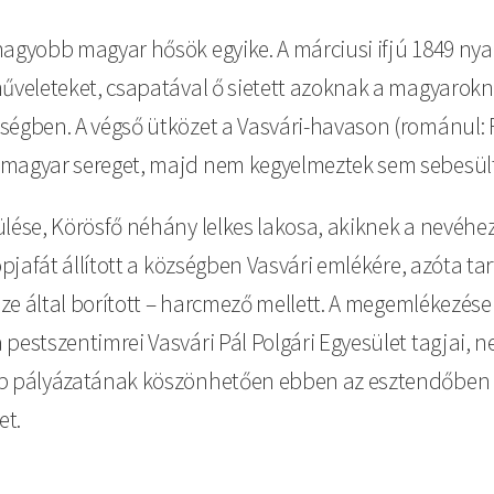
nagyobb magyar hősök egyike. A márciusi ifjú 1849 nya
űveleteket, csapatával ő sietett azoknak a magyarokna
égben. A végső ütközet a Vasvári-havason (románul: Fin
 magyar sereget, majd nem kegyelmeztek sem sebesült
lése, Körösfő néhány lelkes lakosa, akiknek a nevéhez
kopjafát állított a községben Vasvári emlékére, azóta
 vize által borított – harcmező mellett. A megemlékez
 pestszentimrei Vasvári Pál Polgári Egyesület tagjai,
lap pályázatának köszönhetően ebben az esztendőben 
et.