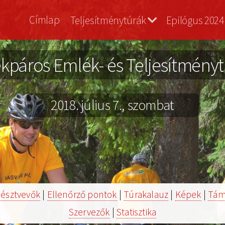
Vasvári
Címlap
Teljesítménytúrák
Epilógus 2024
Bringa
kpáros Emlék- és Teljesítménytúr
2018. július 7., szombat
észtvevők
|
Ellenőrző pontok
|
Túrakalauz
|
Képek
|
Tám
Szervezők
|
Statisztika