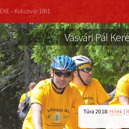
Ugrás
EKE – Kolozsvár 1891
a
tartalomra
Vasvári Pál Keré
Túra 2018:
Hírek
|
R