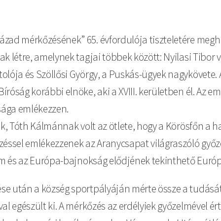
ázad mérkőzésének” 65. évfordulója tiszteletére megh
k létre, amelynek tagjai többek között: Nyilasi Tibor
olója és Szöllősi György, a Puskás-ügyek nagykövete. 
róság korábbi elnöke, aki a XVIII. kerületben él. Az e
sága emlékezzen.
nek, Tóth Kálmánnak volt az ötlete, hogy a Körösfőn a
ssel emlékezzenek az Aranycsapat világraszóló győzel
lem és az Európa-bajnokság elődjének tekinthető Euró
se után a község sportpályáján mérte össze a tudását
l egészült ki. A mérkőzés az erdélyiek győzelmével ért