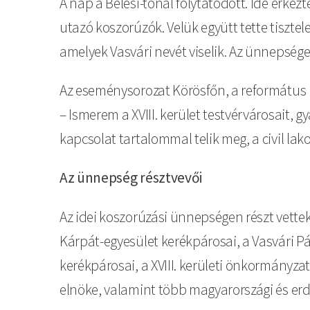
A nap a Bélesi-tónál folytatódott. Ide érk
utazó koszorúzók. Velük együtt tette tisztel
amelyek Vasvári nevét viselik. Az ünnepsége
Az eseménysorozat Körösfőn, a református is
– Ismerem a XVIII. kerület testvérvárosait, 
kapcsolat tartalommal telik meg, a civil l
Az ünnepség résztvevői
Az idei koszorúzási ünnepségen részt vettek
Kárpát-egyesület kerékpárosai, a Vasvári P
kerékpárosai, a XVIII. kerületi önkormányza
elnöke, valamint több magyarországi és erdél