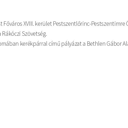
 Főváros XVIII. kerület Pestszentlőrinc-Pestszentimre 
a Rákóczi Szövetség.
nyomában kerékpárral című pályázat a Bethlen Gábor A