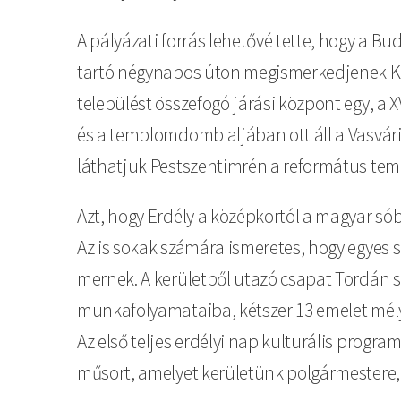
A pályázati forrás lehetővé tette, hogy a B
tartó négynapos úton megismerkedjenek Kalo
települést összefogó járási központ egy, a
és a templomdomb aljában ott áll a Vasvár
láthatjuk Pestszentimrén a református tem
Azt, hogy Erdély a középkortól a magyar sób
Az is sokak számára ismeretes, hogy egyes
mernek. A kerületből utazó csapat Tordán sz
munkafolyamataiba, kétszer 13 emelet mély
Az első teljes erdélyi nap kulturális progr
műsort, amelyet kerületünk polgármestere, U