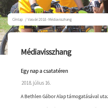
Morzsa
Címlap
Vasvári 2018 - Médiavisszhang
Médiavisszhang
Egy nap a csatatéren
2018. július 16.
A Bethlen Gábor Alap támogatásával utaz