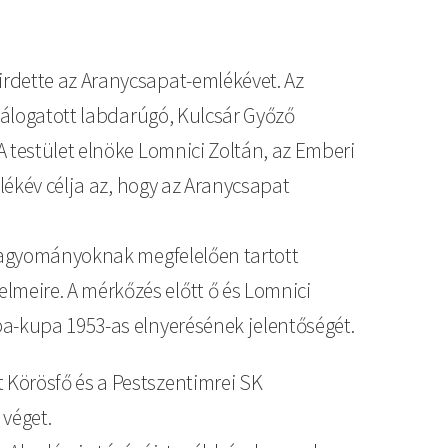
irdette az Aranycsapat-emlékévet. Az
 válogatott labdarúgó, Kulcsár Győző
A testület elnöke Lomnici Zoltán, az Emberi
mlékév célja az, hogy az Aranycsapat
 hagyományoknak megfelelően tartott
meire. A mérkőzés előtt ő és Lomnici
pa-kupa 1953-as elnyerésének jelentőségét.
 Körösfő és a Pestszentimrei SK
 véget.