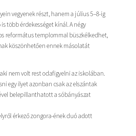
yein vegyenek részt, hanem a július 5–8-ig
is több érdekességet kínál. A négy
rnyos református templommal büszkélkedhet,
yának köszönhetően ennek másolatát
ki nem volt rest odafigyelni az iskolában.
ni egy ilyet azonban csak az elszántak
ével belepillanthatott a sóbányászat
helyről érkező zongora-ének duó adott