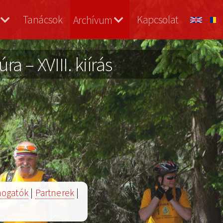
Tanácsok
Kapcsolat
Archívum
a – XVIII. kiírás
ogatók
|
Partnerek
|