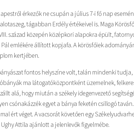
udapestről érkezők ne csupán a július 7-i fő nap esemén
taszeg, tágabban Erdély értékeivel is. Maga Körösfő 
 XVIII. század közepén középkori alapokra épült, fato
i Pál emlékére állított kopjafa. A körösfőiek adomán
plom kertjében.
ányászat fontos helyszíne volt, talán mindenki tudja, a
 sóbányák ma látogatóközpontként üzemelnek, felkeres
állt alá, hogy miután a székely idegenvezető segítség
en csónakázzék egyet a bánya feketén csillogó taván.
ammal ért véget. A vacsorát követően egy Székelyudvar
ghy Attila ajánlott a jelenlevők figyelmébe.