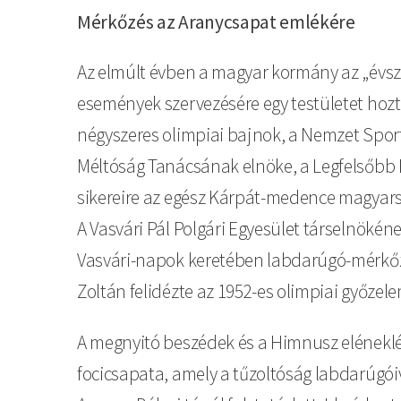
Mérkőzés az Aranycsapat emlékére
Az elmúlt évben a magyar kormány az „évsz
események szervezésére egy testületet hozta
négyszeres olimpiai bajnok, a Nemzet Sport
Méltóság Tanácsának elnöke, a Legfelsőbb Bí
sikereire az egész Kárpát-medence magyar
A Vasvári Pál Polgári Egyesület társelnöké
Vasvári-napok keretében labdarúgó-mérkőzé
Zoltán felidézte az 1952-es olimpiai győze
A megnyitó beszédek és a Himnusz eléneklé
focicsapata, amely a tűzoltóság labdarúgóiva