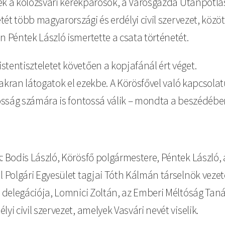
eztek a kolozsvári kerékpárosok, a Városgazda Utánpótl
etét több magyarországi és erdélyi civil szervezet, közö
n Péntek László ismertette a csata történetét.
tentiszteletet követően a kopjafánál ért véget.
gyakran látogatok el ezekbe. A Körösfővel való kapcsol
akosság számára is fontossá válik – mondta a beszédéb
: Bodis László, Körösfő polgármestere, Péntek László, a
ál Polgári Egyesület tagjai Tóth Kálmán társelnök vez
t delegációja, Lomnici Zoltán, az Emberi Méltóság Tan
yi civil szervezet, amelyek Vasvári nevét viselik.