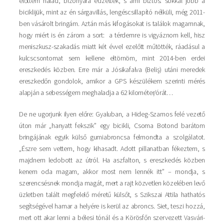
előttem halad, bizonyára edzettek, s ami biztos: sokkal jobb a
biciklijük, mint az én sárgavillás, lengéscsillapító nélküli, még 2011-
ben vásárolt bringám. Aztán más kifogásokat is találok magamnak,
hogy miért is én zárom a sort: a térdemre is vigyáznom kell, hisz
meniszkusz-szakadás miatt két évvel ezelőtt műtötték, ráadásul a
kulcscsontomat sem kellene eltörnöm, mint 2014-ben erdei
ereszkedés közben. Erre már a Jósikafalva (Beliş) utáni meredek
ereszkedőn gondolok, amikor a GPS készülékem szerinti mérés
alapján a sebességem meghaladja a 62 kilométer/órát…
De ne ugorjunk ilyen előre: Gyaluban, a Hideg-Szamos felé vezető
úton már „hanyatt fekszik” egy bicikli, Csoma Botond barátom
bringájának egyik külső gumiabroncsa felmondta a szolgálatot.
„Észre sem vettem, hogy kihasadt. Adott pillanatban fékeztem, s
majdnem ledobott az útról. Ha aszfalton, s ereszkedés közben
kenem oda magam, akkor most nem lennék itt” – mondja, s
szerencsésnek mondja magát, mert a rajt közvetlen közelében levő
üzletben talált megfelelő méretű külsőt, s Szikszai Attila hathatós
segítségével hamar a helyére is kerül az abroncs. Siet, teszi hozzá,
mert ott akar lenni a bélesi tónál és a Körösfőn szervezett Vasvári-