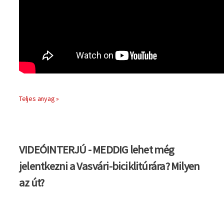
Teljes anyag »
VIDEÓINTERJÚ - MEDDIG lehet még
jelentkezni a Vasvári-biciklitúrára? Milyen
az út?