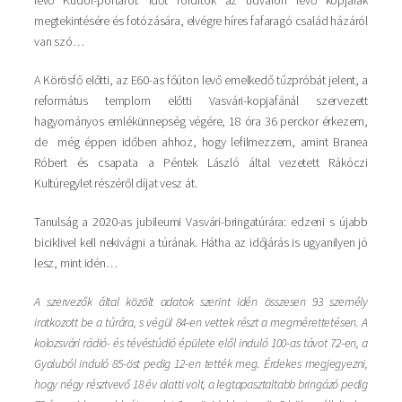
megtekintésére és fotózására, elvégre híres fafaragó család házáról
van szó…
A Körösfő előtti, az E60-as főúton levő emelkedő tűzpróbát jelent, a
református templom előtti Vasvári-kopjafánál szervezett
hagyományos emlékünnepség végére, 18 óra 36 perckor érkezem,
de még éppen időben ahhoz, hogy lefilmezzem, amint Branea
Róbert és csapata a Péntek László által vezetett Rákóczi
Kultúregylet részéről díjat vesz át.
Tanulság a 2020-as jubileumi Vasvári-bringatúrára: edzeni s újabb
biciklivel kell nekivágni a túrának. Hátha az időjárás is ugyanilyen jó
lesz, mint idén…
A szervezők által közölt adatok szerint idén összesen 93 személy
iratkozott be a túrára, s végül 84-en vettek részt a megmérettetésen. A
kolozsvári rádió- és tévéstúdió épülete elől induló 100-as távot 72-en, a
Gyaluból induló 85-öst pedig 12-en tették meg. Érdekes megjegyezni,
hogy négy résztvevő 18 év alatti volt, a legtapasztaltabb bringázó pedig