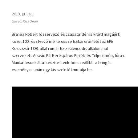
2019. július 1.
Szerző: Kiss Olivér
Branea Róbert főszervező és csapata idén is kitett magáért:
közel 100 résztvevő mérte össze fizikai erőnlétét az EKE
Kolozsvár 1891 által immár tizenkilencedik alkalommal
szervezett Vasvári Pál Kerékpáros Emlék- és Teljesítménytúrán.
Munkatársunk által készített videóösszeállítás a bringás
esemény csupán egy kis szeletét mutatja be.