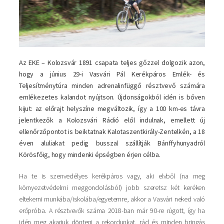
Az EKE – Kolozsvár 1891 csapata teljes gőzzel dolgozik azon,
hogy a június 29-i Vasvári Pál Kerékpáros Emlék- és
Teljesítménytúra minden adrenalinfüggő résztvevő számára
emlékezetes kalandot nyújtson. Újdonságokból idén is bőven
kijut: az előrajt helyszíne megváltozik, így a 100 km-es távra
jelentkezők a Kolozsvári Rádió elől indulnak, emellett új
ellenőrzőpontot is beiktatnak Kalotaszentkirály-Zentelkén, a 18
éven aluliakat pedig busszal szállítják Bánffyhunyadról
Körösfőig, hogy mindenki épségben érjen célba.
Ha te is szenvedélyes kerékpáros vagy, aki elvből (na meg
környezetvédelmi meggondolásból) jobb szeretsz két keréken
eltekerni munkába/iskolába/egyetemre, akkor a Vasvári neked való
erőpróba. A résztvevők száma 2018-ban már 90-re rúgott, így ha
idén meg akarjuk dönteni a rekordunkat, rád és minden bringás