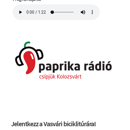
Jelentkezz a Vasvári biciklitúrára!