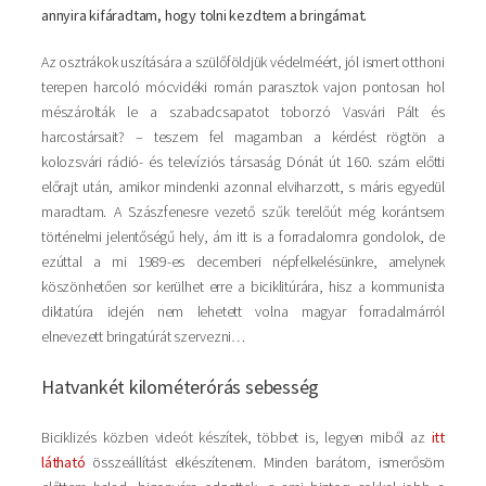
annyira kifáradtam, hogy tolni kezdtem a bringámat.
Az osztrákok uszítására a szülőföldjük védelméért, jól ismert otthoni
terepen harcoló mócvidéki román parasztok vajon pontosan hol
mészárolták le a szabadcsapatot toborzó Vasvári Pált és
harcostársait? – teszem fel magamban a kérdést rögtön a
kolozsvári rádió- és televíziós társaság Dónát út 160. szám előtti
előrajt után, amikor mindenki azonnal elviharzott, s máris egyedül
maradtam. A Szászfenesre vezető szűk terelőút még korántsem
történelmi jelentőségű hely, ám itt is a forradalomra gondolok, de
ezúttal a mi 1989-es decemberi népfelkelésünkre, amelynek
köszönhetően sor kerülhet erre a biciklitúrára, hisz a kommunista
diktatúra idején nem lehetett volna magyar forradalmárról
elnevezett bringatúrát szervezni…
Hatvankét kilométerórás sebesség
Biciklizés közben videót készítek, többet is, legyen miből az
itt
látható
összeállítást elkészítenem. Minden barátom, ismerősöm