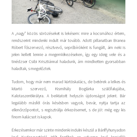
A „nagy” közös sörözéseket is lekésem: mire a kocsmához értem,
rendszerint mindenki indult már tovább. Adott pillanatban Branea
Róbert főszervező, résztvevő, seprőbíróként is fungált, ám neki is
jelen kellett lennie a megemlékezéseken, így egy ideig vele és a
tinédzser Csibi Krisztiánnal haladunk, ám mindketten gyorsabban
haladtak, s megelőztek.
Tudom, hogy már nem marad kürtöskalács, de betérek a lelkes és
kitartó szervező, Kismihály Boglárka szülőfalujába,
Kalotaszentkirályra. A beiktatott helyszín újdonságot jelent. Bár
legalább másfél órás késésben vagyok, bevár, nyitja tartja az
ellenőrzőpontot, s regisztrálja érkezésemet, s de jó!: még egy kis
finom kalácsot is kapok.
Érkezésemkor már szinte mindenki indulni készül a Bánffyhunyadon
levő Kudor-portáról. Időt fordítok az udvaron levő kopjafák