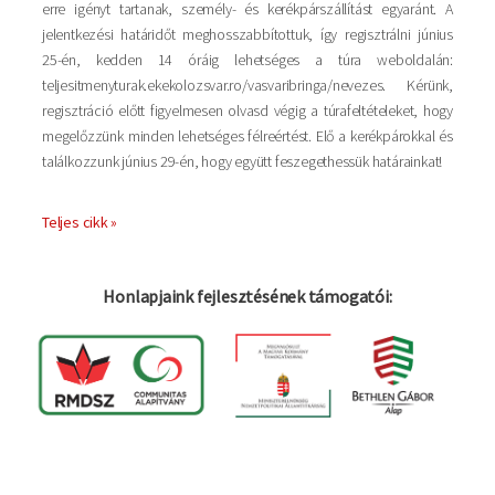
erre igényt tartanak, személy- és kerékpárszállítást egyaránt. A
jelentkezési határidőt meghosszabbítottuk, így regisztrálni június
25-én, kedden 14 óráig lehetséges a túra weboldalán:
teljesitmenyturak.ekekolozsvar.ro/vasvaribringa/nevezes. Kérünk,
regisztráció előtt figyelmesen olvasd végig a túrafeltételeket, hogy
megelőzzünk minden lehetséges félreértést. Elő a kerékpárokkal és
találkozzunk június 29-én, hogy együtt feszegethessük határainkat!
Teljes cikk »
Honlapjaink fejlesztésének támogatói: