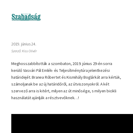
Kép
2019. június 24.
Szerző: Kiss Olivér
Meghosszabbították a szombaton, 2019. június 29-én sorra
kerülő Vasvári Pál Emlék- és Teljesítménytúra jelentkezési
határidejét. Branea Róbertet és Kismihály Boglárkát arra kértük,
számoljanak be az új határidőről, az útviszonyokról. A két
szervező arra is kitért, milyen az út minősége, s milyen bicikli
használatát ajánlják a résztvevőknek…!