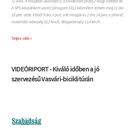
72 éves. A hosszabb útvonalat 6, a rövidebbet pedig 2 hölgy vállalta be.
A GPS készülékem szerint jómagam 103,1 kilométert tettem meg 11 óra
18 perc alatt. Ebből 9 óra 3 perc volt mozgás és 2 óra 14 perc a pihenő;
maximális sebesség 62,1 km/h, átlagsebesség 11,4 km/h.
Teljes cikk »
VIDEÓRIPORT - Kiváló időben a jó
szervezésű Vasvári-biciklitúrán
Kép