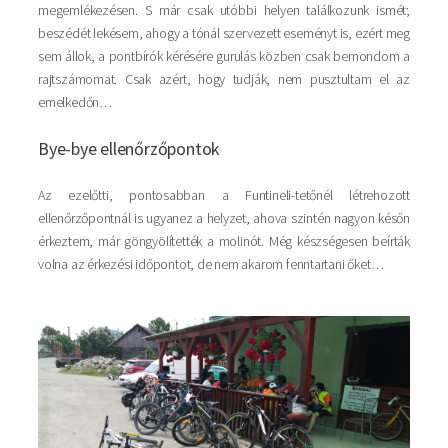
megemlékezésen. S már csak utóbbi helyen találkozunk ismét;
beszédét lekésem, ahogy a tónál szervezett eseményt is, ezért meg
sem állok, a pontbírók kérésére gurulás közben csak bemondom a
rajtszámomat. Csak azért, hogy tudják, nem pusztultam el az
emelkedőn…
Bye-bye ellenőrzőpontok
Az ezelőtti, pontosabban a Funtineli-tetőnél létrehozott
ellenőrzőpontnál is ugyanez a helyzet, ahova szintén nagyon későn
érkeztem, már göngyölítették a molinót. Még készségesen beírták
volna az érkezési időpontot, de nem akarom fenntartani őket…