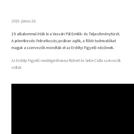
2019. június 24.
19. alkalommal írták ki a Vasvári Pál Emlék- és Teljesítménytúrát.
A jelentkezés-feliratkozás javában zajlik, a főbb tudnivalókat
maguk a szervezők mondták el az Erdélyi Figyelő nézőinek.
Az Erdélyi Figyelő vendégei Branea Róbert és Sebe Csilla szervezők
voltak.