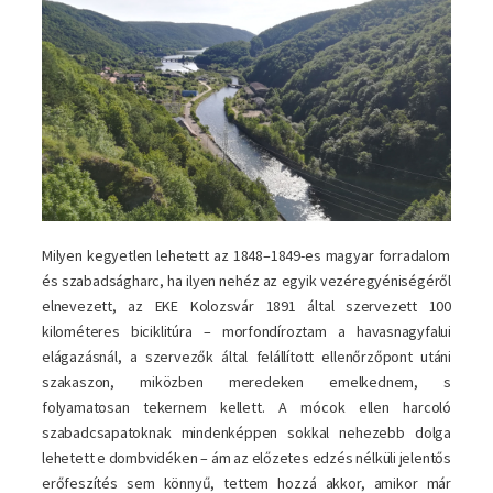
Milyen kegyetlen lehetett az 1848–1849-es magyar forradalom
és szabadságharc, ha ilyen nehéz az egyik vezéregyéniségéről
elnevezett, az EKE Kolozsvár 1891 által szervezett 100
kilométeres biciklitúra – morfondíroztam a havasnagyfalui
elágazásnál, a szervezők által felállított ellenőrzőpont utáni
szakaszon, miközben meredeken emelkednem, s
folyamatosan tekernem kellett. A mócok ellen harcoló
szabadcsapatoknak mindenképpen sokkal nehezebb dolga
lehetett e dombvidéken – ám az előzetes edzés nélküli jelentős
erőfeszítés sem könnyű, tettem hozzá akkor, amikor már