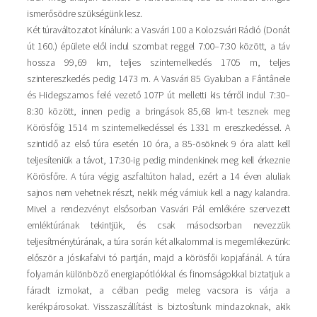
ismerősödre szükségünk lesz.
Két túraváltozatot kínálunk: a Vasvári 100 a Kolozsvári Rádió (Donát
út 160.) épülete elől indul szombat reggel 7:00–7:30 között, a táv
hossza 99,69 km, teljes szintemelkedés 1705 m, teljes
szintereszkedés pedig 1473 m. A Vasvári 85 Gyaluban a Fântânele
és Hidegszamos felé vezető 107P út melletti kis térről indul 7:30–
8:30 között, innen pedig a bringások 85,68 km-t tesznek meg
Körösfőig 1514 m szintemelkedéssel és 1331 m ereszkedéssel. A
szintidő az első túra esetén 10 óra, a 85-ösöknek 9 óra alatt kell
teljesíteniük a távot, 17:30-ig pedig mindenkinek meg kell érkeznie
Körösfőre. A túra végig aszfaltúton halad, ezért a 14 éven aluliak
sajnos nem vehetnek részt, nekik még várniuk kell a nagy kalandra.
Mivel a rendezvényt elsősorban Vasvári Pál emlékére szervezett
emléktúrának tekintjük, és csak másodsorban nevezzük
teljesítménytúrának, a túra során két alkalommal is megemlékezünk:
először a jósikafalvi tó partján, majd a körösfői kopjafánál. A túra
folyamán különböző energiapótlókkal és finomságokkal biztatjuk a
fáradt izmokat, a célban pedig meleg vacsora is várja a
kerékpárosokat. Visszaszállítást is biztosítunk mindazoknak, akik