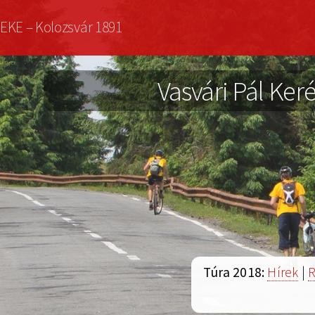
Ugrás
EKE – Kolozsvár 1891
a
tartalomra
Vasvári Pál Keré
Túra 2018:
Hírek
|
R