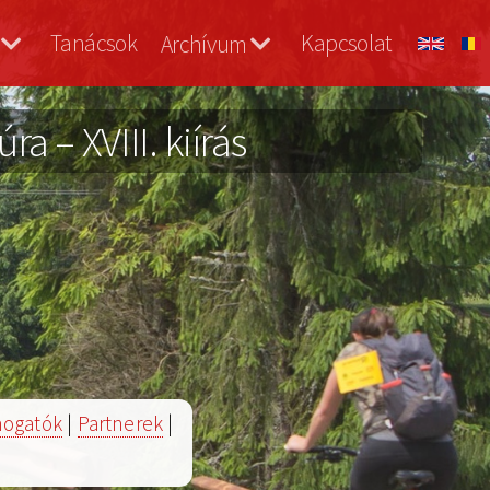
Tanácsok
Kapcsolat
Archívum
a – XVIII. kiírás
ogatók
|
Partnerek
|