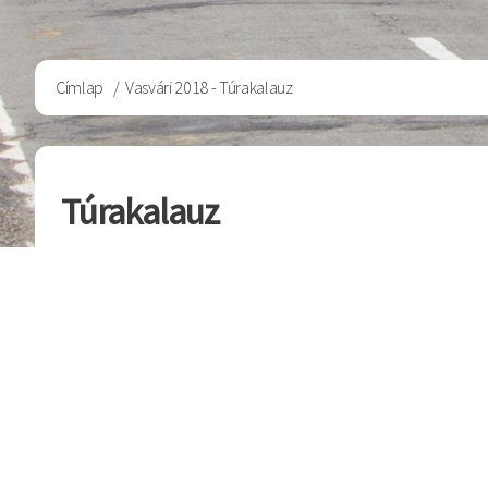
Morzsa
Címlap
Vasvári 2018 - Túrakalauz
Túrakalauz