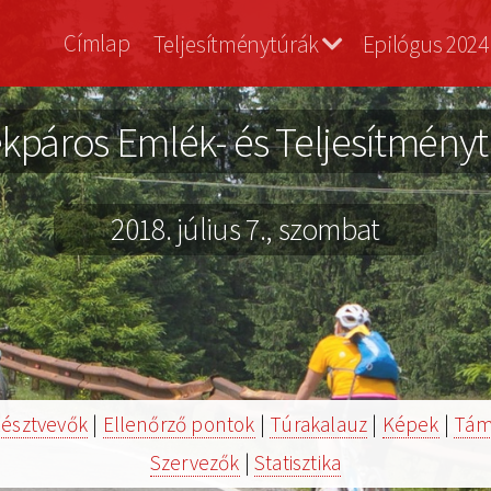
Vasvári
Címlap
Teljesítménytúrák
Epilógus 2024
Bringa
kpáros Emlék- és Teljesítménytúr
2018. július 7., szombat
észtvevők
|
Ellenőrző pontok
|
Túrakalauz
|
Képek
|
Tám
Szervezők
|
Statisztika