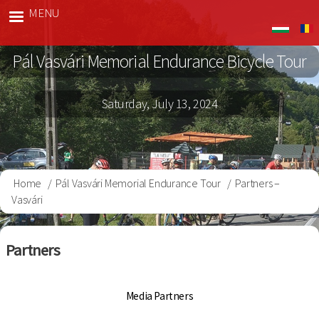
Skip
MENU
Vasvári
to
Bringa
main
Pál Vasvári Memorial Endurance Bicycle Tour
content
Saturday, July 13, 2024
Home
Pál Vasvári Memorial Endurance Tour
Partners –
Breadcrumb
Vasvári
Partners
Media Partners