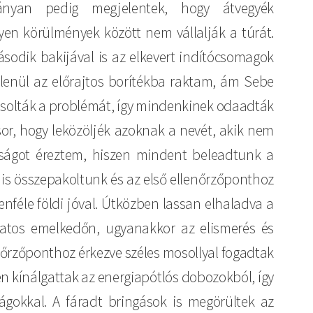
nyan pedig megjelentek, hogy átvegyék
yen körülmények között nem vállalják a túrát.
odik bakijával is az elkevert indítócsomagok
etlenül az előrajtos borítékba raktam, ám Sebe
osolták a problémát, így mindenkinek odaadták
sor, hogy leközöljék azoknak a nevét, akik nem
tságot éreztem, hiszen mindent beleadtunk a
 is összepakoltunk és az első ellenőrzőponthoz
nféle földi jóval. Útközben lassan elhaladva a
amatos emelkedőn, ugyanakkor az elismerés és
enőrzőponthoz érkezve széles mosollyal fogadtak
sen kínálgattak az energiapótlós dobozokból, így
ágokkal. A fáradt bringások is megörültek az