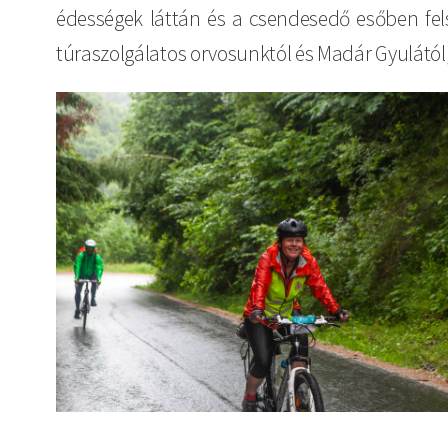
édességek láttán és a csendesedő esőben fel
túraszolgálatos orvosunktól és Madár Gyulától