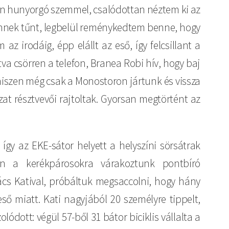
tán hunyorgó szemmel, csalódottan néztem ki az
lennek tűnt, legbelül reménykedtem benne, hogy
z irodáig, épp elállt az eső, így felcsillant a
tva csörren a telefon, Branea Robi hív, hogy baj
iszen még csak a Monostoron jártunk és vissza
t résztvevői rajtoltak. Gyorsan megtörtént az
így az EKE-sátor helyett a helyszíni sörsátrak
n a kerékpárosokra várakoztunk pontbíró
ács Katival, próbáltuk megsaccolni, hogy hány
eső miatt. Kati nagyjából 20 személyre tippelt,
lódott: végül 57-ből 31 bátor biciklis vállalta a