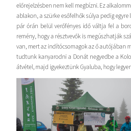
előrejelzésben nem kell megbízni. Ez alkalomm
ablakon, a szürke esőfelhők súlya pedig egyre
pár órán belül verőfényes idő váltja fel a bor
remény, hogy a résztvevők is megúszhatják szára
van, mert az indítócsomagok az ő autójában m
tudtunk kanyarodni a Donát negyedbe a Kolozs
átvétel, majd igyekeztünk Gyaluba, hogy legyen 