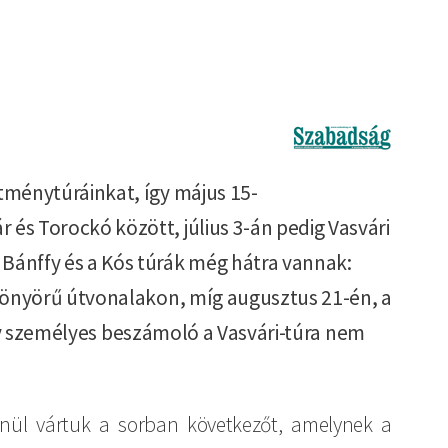
Image
tménytúráinkat, így május 15-
és Torockó között, július 3-án pedig Vasvári
Bánffy és a Kós túrák még hátra vannak:
gyönyörű útvonalakon, míg augusztus 21-én, a
 egy személyes beszámoló a Vasvári-túra nem
nül vártuk a sorban következőt, amelynek a