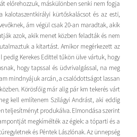
tását előrehozzuk, máskülönben senki nem fogja
 kalotaszentkirályi kürtőskalácsot és az esti,
tvevőknek, ám végül csak 20-an maradtak, akik
ánhatják azok, akik menet közben feladták és nem
 jutalmaztuk a kitartást. Amikor megérkezett az
 pedig Kerekes Edittel tűkön ülve vártuk, hogy
snak, hogy tapssal és üdvrivalgással, na meg
áttam mindnyájuk arcán, a csalódottságot lassan
útközben. Körösfőig már alig pár km tekerés várt
 meg kell említenem Szilágyi Andrást, aki eddig
tlen teljesítményt produkálva. Elmondása szerint
ampontját megkímélték az égiek: a tóparti és a
ltúregyletnek és Péntek Lászlónak. Az ünnepség