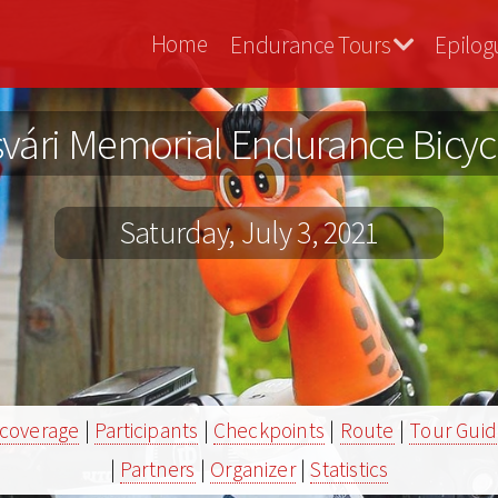
Vasvári
Home
Endurance Tours
Epilog
Bringa
svári Memorial Endurance Bicyc
Saturday, July 3, 2021
 coverage
|
Participants
|
Checkpoints
|
Route
|
Tour Gui
|
Partners
|
Organizer
|
Statistics