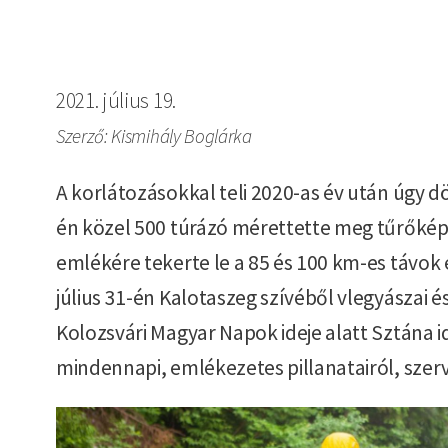
2021. július 19.
Szerző: Kismihály Boglárka
A korlátozásokkal teli 2020-as év után úgy 
én közel 500 túrázó mérettette meg tűrőképe
emlékére tekerte le a 85 és 100 km-es távok
július 31-én Kalotaszeg szívéből vlegyászai
Kolozsvári Magyar Napok ideje alatt Sztána id
mindennapi, emlékezetes pillanatairól, szer