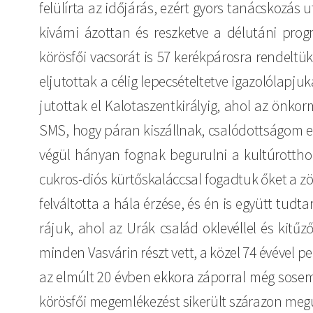
felülírta az időjárás, ezért gyors tanácskozá
kivárni ázottan és reszketve a délutáni progr
körösfői vacsorát is 57 kerékpárosra rendelt
eljutottak a célig lepecsételtetve igazolólapju
jutottak el Kalotaszentkirályig, ahol az önkor
SMS, hogy páran kiszállnak, csalódottságom eg
végül hányan fognak begurulni a kultúrottho
cukros-diós kürtőskaláccsal fogadtuk őket a zö
felváltotta a hála érzése, és én is együtt tudt
rájuk, ahol az Urák család oklevéllel és kitűz
minden Vasvárin részt vett, a közel 74 évével p
az elmúlt 20 évben ekkora záporral még sosem 
körösfői megemlékezést sikerült szárazon megú