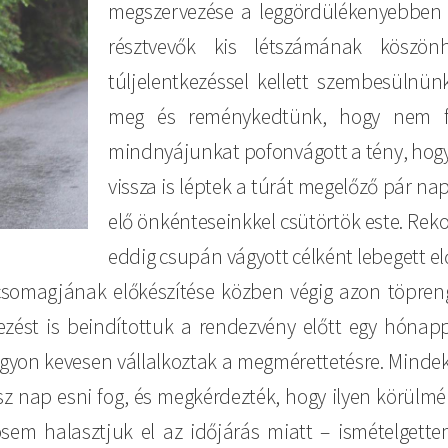
megszervezése a leggördülékenyebben s
résztvevők kis létszámának köszönh
túljelentkezéssel kellett szembesülnün
meg és reménykedtünk, hogy nem f
mindnyájunkat pofonvágott a tény, hogy
vissza is léptek a túrát megelőző pár na
elő önkénteseinkkel csütörtök este. Re
eddig csupán vágyott célként lebegett e
csomagjának előkészítése közben végig azon töpreng
ezést is beindítottuk a rendezvény előtt egy hónap
nagyon kevesen vállalkoztak a megmérettetésre. Min
ész nap esni fog, és megkérdezték, hogy ilyen körülm
osem halasztjuk el az időjárás miatt – ismételgett