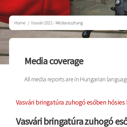
Breadcrumb
Home
Vasvári 2021 - Médiavisszhang
Media coverage
All media reports are in Hungarian languag
Vasvári bringatúra zuhogó esőben hősies 
Vasvári bringatúra zuhogó eső