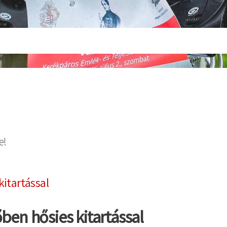
e!
kitartással
ben hősies kitartással