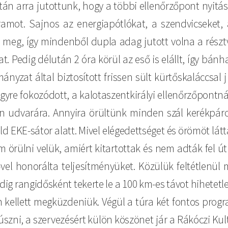
s után arra jutottunk, hogy a többi ellenőrzőpont nyi
amot. Sajnos az energiapótlókat, a szendvicseket, a
ük meg, így mindenből dupla adag jutott volna a rész
kat. Pedig délután 2 óra körül az eső is elállt, így b
mányzat által biztosított frissen sült kürtőskaláccsal
yre fokozódott, a kalotaszentkirályi ellenőrzőpontnál
n udvarára. Annyira örültünk minden szál kerékpáro
ld EKE-sátor alatt. Mivel elégedettséget és örömöt l
am örülni velük, amiért kitartottak és nem adták fel 
ővel honorálta teljesítményüket. Közülük feltétlenül
edig rangidősként tekerte le a 100 km-es távot hihete
kellett megküzdeniük. Végül a túra két fontos progr
szni, a szervezésért külön köszönet jár a Rákóczi Ku