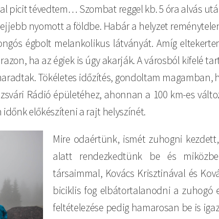
al picit tévedtem… Szombat reggel kb. 5 óra alvás u
 lejjebb nyomott a földbe. Habár a helyzet reményte
ongós égbolt melankolikus látványát. Amíg eltekertem a
zon, ha az égiek is úgy akarják. A városból kifelé tar
aradtak. Tökéletes időzítés, gondoltam magamban, h
vári Rádió épületéhez, ahonnan a 100 km-es változa
időnk előkészíteni a rajt helyszínét.
Mire odaértünk, ismét zuhogni kezdett, 
alatt rendezkedtünk be és miközbe
társaimmal, Kovács Krisztinával és Kov
biciklis fog elbátortalanodni a zuhogó 
feltételezése pedig hamarosan be is igazo