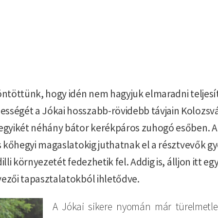
döntöttünk, hogy idén nem hagyjuk elmaradni teljesí
sségét a Jókai hosszabb-rövidebb távjain Kolozsvár 
 egyikét néhány bátor kerékpáros zuhogó esőben. A 
 és kőhegyi magaslatokig juthatnak el a résztvevők 
illi környezetét fedezhetik fel. Addig is, álljon itt
vezői tapasztalatokból ihletődve.
A Jókai sikere nyomán már türelmetle