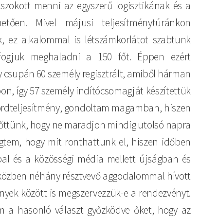
zokott menni az egyszerű logisztikának és a
etően. Mivel májusi teljesítménytúránkon
k, ez alkalommal is létszámkorlátot szabtunk
ogjuk meghaladni a 150 főt. Éppen ezért
 csupán 60 személy regisztrált, amiből hárman
pon, így 57 személy indítócsomagját készítettük
kordteljesítmény, gondoltam magamban, hiszen
lőttünk, hogy ne maradjon mindig utolsó napra
tem, hogy mit ronthattunk el, hiszen időben
pal és a közösségi média mellett újságban és
deközben néhány résztvevő aggodalommal hívott
ények között is megszervezzük-e a rendezvényt.
em a hasonló választ győzködve őket, hogy az