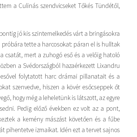
ttem a Culinás szendvicseket Tőkés Tündétől,
pontig jó kis szintemelkedés várt a bringásokra
n próbára tette a harcosokat: páran el is hulltak
 a csatát, mert a zuhogó eső és a velőig hatoló
közben a Svédországból hazaérkezett Lixandru
sővel folytatott harc drámai pillanatait és a
árokat szenvedve, hiszen a kövér esőcseppek őt
vegő, hogy még a leheletünk is látszott, az egyre
edni. Pedig előző években ez volt az a pont,
keztek a kemény mászást követően és a fűbe
t pihentetve izmaikat. Idén ezt a tervet sajnos