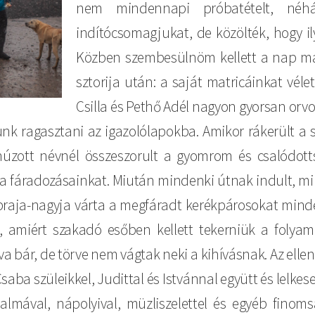
nem mindennapi próbatételt, néhá
indítócsomagjukat, de közölték, hogy il
Közben szembesülnöm kellett a nap más
sztorija után: a saját matricáinkat vél
Csilla és Pethő Adél nagyon gyorsan orv
nk ragasztani az igazolólapokba. Amikor rákerült a 
ihúzott névnél összeszorult a gyomrom és csalódot
ta fáradozásainkat. Miután mindenki útnak indult, mi
apraja-nagyja várta a megfáradt kerékpárosokat minde
m, amiért szakadó esőben kellett tekerniük a foly
yva bár, de törve nem vágtak neki a kihívásnak. Az ell
aba szüleikkel, Judittal és Istvánnal együtt és lelke
mával, nápolyival, müzliszelettel és egyéb finoms