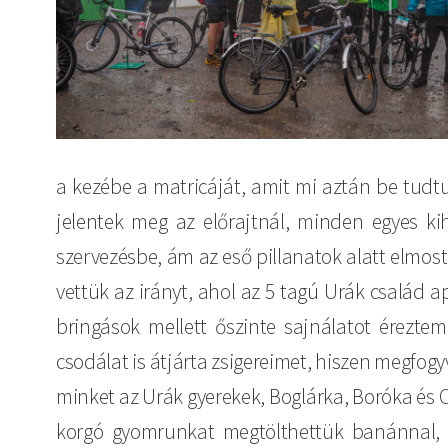
a kezébe a matricáját, amit mi aztán be tudtu
jelentek meg az előrajtnál, minden egyes k
szervezésbe, ám az eső pillanatok alatt elmos
vettük az irányt, ahol az 5 tagú Urák család 
bringások mellett őszinte sajnálatot érezte
csodálat is átjárta zsigereimet, hiszen megfog
minket az Urák gyerekek, Boglárka, Boróka és Cs
korgó gyomrunkat megtölthettük banánnal, al