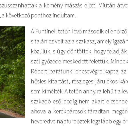
szusszanhattak a kemény mászás előtt. Miután átve
, a következő ponthoz indultam.
A Funtineli-tetőn lévő második ellenőrző
s talán ez volt az a szakasz, amely igazá
közülük, s úgy döntöttek, hogy feladják
szél győzedelmeskedett felettük. Minde
Róbert barátunk lencsevégre kapta az e
hősies kitartást, részleges járulékos k
sem kímélték. A tetőn annyira lehűlt a le
szakadó eső pedig nem akart elcsendes
ahova a kerékpárosok fáradtan megér
heveredve napfürdőztek legalább egy órá