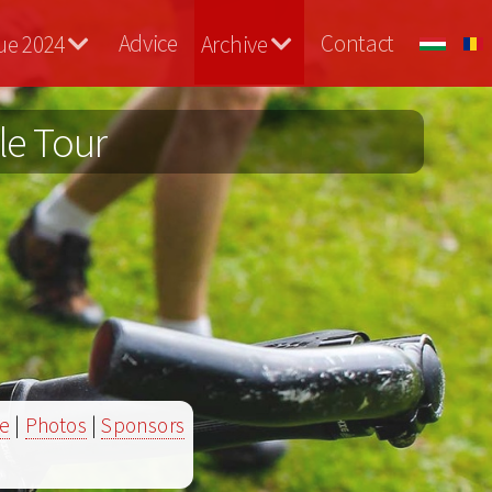
Advice
Contact
ue 2024
Archive
le Tour
de
|
Photos
|
Sponsors