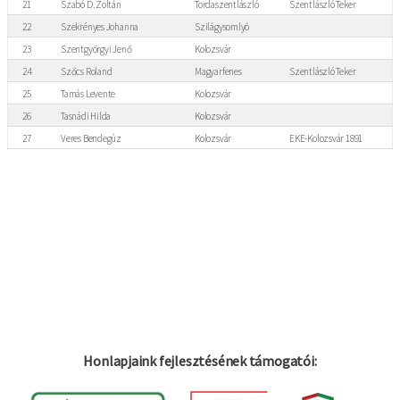
21
Szabó D. Zoltán
Tordaszentlászló
Szentlászló Teker
22
Szekrényes Johanna
Szilágysomlyó
23
Szentgyörgyi Jenő
Kolozsvár
24
Szőcs Roland
Magyarfenes
Szentlászló Teker
25
Tamás Levente
Kolozsvár
26
Tasnádi Hilda
Kolozsvár
27
Veres Bendegúz
Kolozsvár
EKE-Kolozsvár 1891
Honlapjaink fejlesztésének támogatói: