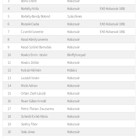
3
Bonis Endre
Kolozsvár
4
Borbély Attila
Kolozsvár
EKE-Kolozsvár 1891
5
Borbély-Bandy Botond
Szászfenes
6
Bozsoki Csaba
Kolozsvár
EKE-Kolozsvár 1891
7
Czumbil Levente
Kolozsvár
EKE-Kolozsvár 1891
8
Kacsó Károly Levente
Kolozsvár
9
Kacsó Szilárd Barnabás
Kolozsvár
10
Kovács Ervin - István
Bánffyhunyad
11
Kovács Zoltán
Kolozsvár
12
Kulcsár Kálmán
Kisbács
13
Lazsádi István
Kolozsvár
14
Micle Adrian
Kolozsvár
15
Orbán Zsolt-László
Kolozsvár
16
Pauer Gábor Arnold
Kolozsvár
17
Petric Florian Zsuzsanna
Kolozsvár
18
Scheidt Enikő-Mária
Kolozsvár
19
Serény Tibor
Kolozsvár
20
Soós János
Kolozsvár