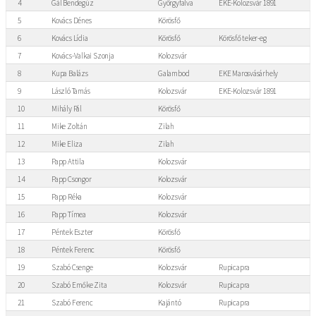
4
Gál Bendegúz
Györgyfalva
EKE-Kolozsvár 1891
5
Kovács Dénes
Körösfő
6
Kovács Lídia
Körösfő
Körösfő teker-eg
7
Kovács-Valkai Szonja
Kolozsvár
8
Kupa Balázs
Galambod
EKE Marosvásárhely
9
László Tamás
Kolozsvár
EKE-Kolozsvár 1891
10
Mihály Pál
Körösfő
11
Mike Zoltán
Zilah
12
Mike Eliza
Zilah
13
Papp Attila
Kolozsvár
14
Papp Csongor
Kolozsvár
15
Papp Réka
Kolozsvár
16
Papp Tímea
Kolozsvár
17
Péntek Eszter
Körösfő
18
Péntek Ferenc
Körösfő
19
Szabó Csenge
Kolozsvár
Rupicapra
20
Szabó Emőke Zita
Kolozsvár
Rupicapra
21
Szabó Ferenc
Kajántó
Rupicapra