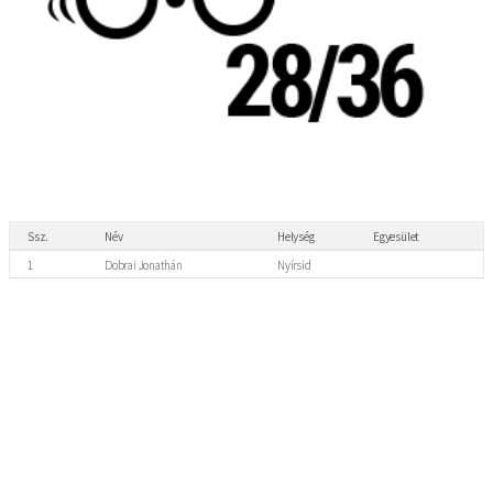
Ssz.
Név
Helység
Egyesület
1
Dobrai Jonathán
Nyírsid