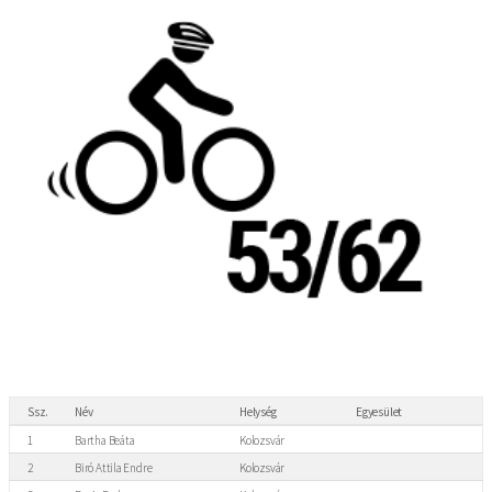
Ssz.
Név
Helység
Egyesület
1
Bartha Beáta
Kolozsvár
2
Biró Attila Endre
Kolozsvár