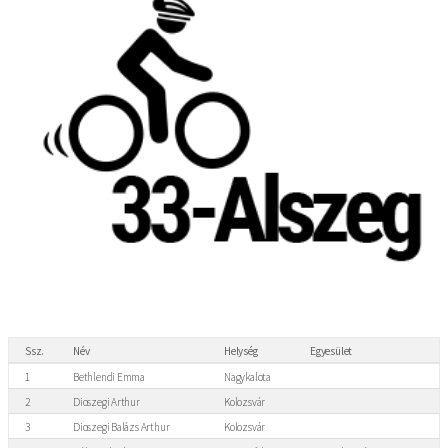
Ssz.
Név
Helység
Egyesület
1
Bethlendi Emma
Nagykalota
2
Dioszegi Arthur
Kolozsvár
3
Dioszegi Balázs Arthur
Kolozsvár