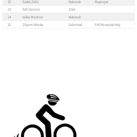
22
Szabó Zalán
Kolozsvár
Rupicapra
23
Toth Dominik
Zilah
24
Valkai Krisztina
Kolozsvár
25
Zólyomi Mónika
Galambod
EKE Marosvásárhely