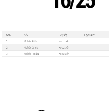
Ssz.
Név
Helység
Egyesület
1
Molnár Attila
Kolozsvár
2
Molnár Dániel
Kolozsvár
3
Molnár Renáta
Kolozsvár