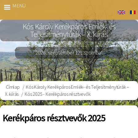
Ugrás
MENÜ
Kós
a
Bringa
tartalomra
Kós Károly Kerékpáros Emlék- és
Teljesítménytúrák – X. kiírás
2026. szeptember 12., szombat
Címlap
Kós Károly Kerékpáros Emlék- és Teljesítménytúrák –
Morzsa
X. kiírás
Kós 2025 - Kerékpáros résztvevők
Kerékpáros résztvevők 2025