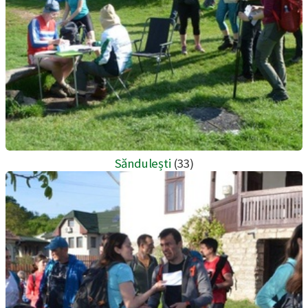
Săndulești
(33)