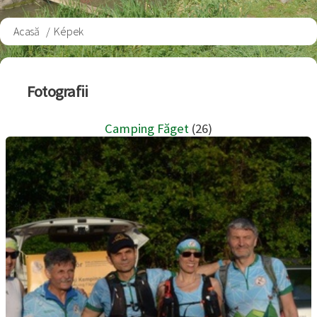
Acasă
Képek
Breadcrumb
Fotografii
Camping Făget
(26)