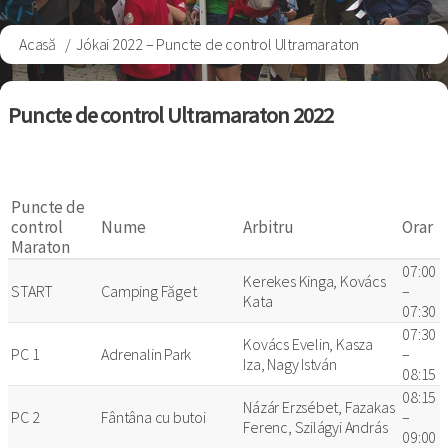
Acasă
Jókai 2022 – Puncte de control Ultramaraton
Breadcrumb
Puncte de control Ultramaraton 2022
Puncte de
control
Nume
Arbitru
Orar
Maraton
07:00
Kerekes Kinga, Kovács
START
Camping Făget
–
Kata
07:30
07:30
Kovács Evelin, Kasza
PC 1
Adrenalin Park
–
Iza, Nagy István
08:15
08:15
Názár Erzsébet, Fazakas
PC 2
Fântâna cu butoi
–
Ferenc, Szilágyi András
09:00