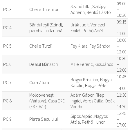
09:00
Szabó Lilla, Szilágyi
PC 3
Cheile Turenilor
–
Adrienn, Benkő László
10:30
09:15
Săndulești (Szind),
Urák Judit, Venczel
PC 4
–
parohia unitariană
Enikő, Pethő Adél
11:00
10:00
PC 5
Cheile Turzii
Fey Klára, Fey Sándor
–
12:00
10:30
PC 6
Dealul Mănăstirii
Mille Ferenc, Kiss János
–
13:00
10:45
Bogya Krisztina, Bogya
PC 7
Curmătura
–
Katalin, Bogya Péter
14:00
Moldovenești
Ádám Gábor, Filep
11:30
PC 8
(Várfalva), Casa EKE
Ingrid, Veres Csilla, Deák
–
(EKE-Vár)
Vanda
14:30
12:45
Sipos Árpád, Nagyosi
PC 9
Piatra Secuiului
–
Attila, Pethő Hunor
17:00