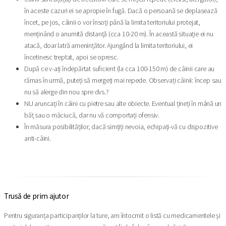
în aceste cazuri ei se apropie în fugă. Dacă o persoană se deplasează
încet, pe jos, câinii o vor însoți până la limita teritoriului protejat,
menținând o anumită distanță (cca 10-20 m). În această situație ei nu
atacă, doar latră amenințător. Ajungând la limita teritoriului, ei
încetinesc treptat, apoi se opresc.
După ce v-ați îndepărtat suficient (la cca 100-150 m) de câinii care au
rămas în urmă, puteți să mergeți mai repede. Observați câinii: încep sau
nu să alerge din nou spre dvs.?
NU aruncați în câini cu pietre sau alte obiecte. Eventual țineți în mână un
băț sau o măciucă, dar nu vă comportați ofensiv.
În măsura posibilităților, dacă simțiți nevoia, echipați-vă cu dispozitive
anti-câini.
Trusă de prim ajutor
Pentru siguranța participanților la ture, am întocmit o listă cu medicamentele și