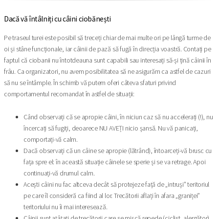
Dacă vă întâlniți cu câini ciobănești
Pe traseul turei este posibil să treceți chiar de mai multe ori pe lângă turme de
oi și stâne funcționale, iar câinii de pază să fugă în direcția voastră. Contați pe
faptul că ciobanii nu întotdeauna sunt capabili sau interesați să-și țină câinii în
frâu. Ca organizatori, nu avem posibilitatea să ne asigurăm ca astfel de cazuri
să nu se întâmple. În schimb vă putem oferi câteva sfaturi privind
comportamentul recomandat în astfel de situații:
Când observați că se apropie câini, în niciun caz să nu accelerați (!), nu
încercați să fugiți, deoarece NU AVEȚI nicio șansă. Nu vă panicați,
comportați-vă calm.
Dacă observați că un câine se apropie (lătrând), întoarceți-vă brusc cu
fața spre el: în această situație câinele se sperie și se va retrage. Apoi
continuați-vă drumul calm.
Acești câini nu fac altceva decât să protejeze față de „intruși” teritoriul
pe care îl consideră ca fiind al lor. Trecătorii aflați în afara „graniței”
teritoriului nu îi mai interesează.
Câinii sunt ațâțați de trecătorii care se mișcă repede (ciclist, alergător),