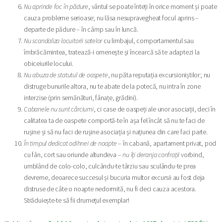
Nu aprinde foc în pădure
, vântul se poate înteți în orice moment și poate
cauza probleme serioase; nu lăsa nesupravegheat focul aprins –
departe de pădure – în câmp sau în luncă.
Nu scandaliza locuitorii satelor
cu limbajul, comportamentul sau
îmbrăcămintea, tratează-i omenește și încearcă să te adaptezi la
obiceiurile locului.
Nu abuza de statutul de oaspete
, nu păta reputația excursioniștilor; nu
distruge bunurile altora, nu te abate de la potecă, nu intra în zone
interzise (prin semănături, fânațe, grădini).
Cabanele nu sunt cârciumi
, ci case de oaspeți ale unor asociații, deci în
calitatea ta de oaspete comportă-te în așa fel încât să nu te faci de
rușine și să nu faci de rușine asociația și națiunea din care faci parte.
În timpul dedicat odihnei de noapte
– în cabană, apartament privat, pod
cu fân, cort sau oriunde altundeva –
nu îți deranja confrații
vorbind,
umblând de colo-colo, culcându-te târziu sau sculându-te prea
devreme, deoarece succesul și bucuria multor excursii au fost deja
distruse de câte o noapte nedormită, nu fi deci cauza acestora.
Străduiește-te să fii drumețul exemplar!