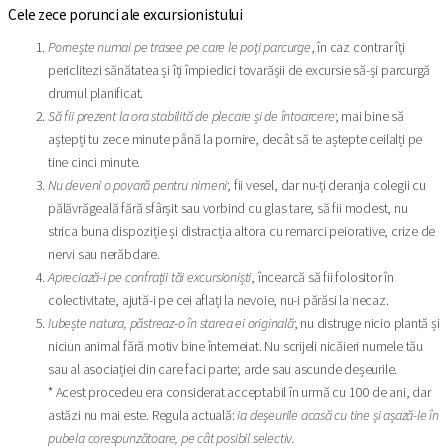
Cele zece porunci ale excursionistului
Pornește numai pe trasee pe care le poți parcurge
, în caz contrar îți
periclitezi sănătatea și îți împiedici tovarășii de excursie să-și parcurgă
drumul planificat.
Să fii prezent la ora stabilită de plecare și de întoarcere
; mai bine să
aștepți tu zece minute până la pornire, decât să te aștepte ceilalți pe
tine cinci minute.
Nu deveni o povară pentru nimeni
; fii vesel, dar nu-ți deranja colegii cu
pălăvrăgeală fără sfârșit sau vorbind cu glas tare; să fii modest, nu
strica buna dispoziție și distracția altora cu remarci peiorative, crize de
nervi sau nerăbdare.
Apreciază-i pe confrații tăi excursioniști
, încearcă să fii folositor în
colectivitate, ajută-i pe cei aflați la nevoie, nu-i părăsi la necaz.
Iubește natura, păstreaz-o în starea ei originală
; nu distruge nicio plantă și
niciun animal fără motiv bine întemeiat. Nu scrijeli nicăieri numele tău
sau al asociației din care faci parte; arde sau ascunde deșeurile.
* Acest procedeu era considerat acceptabil în urmă cu 100 de ani, dar
astăzi nu mai este. Regula actuală:
ia deșeurile acasă cu tine și așază-le în
pubela corespunzătoare, pe cât posibil selectiv.