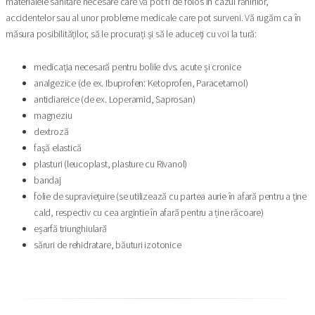
materialele sanitare necesare care vă pot fi de folos în cazul rănirilor,
accidentelor sau al unor probleme medicale care pot surveni. Vă rugăm ca în
măsura posibilităților, să le procurați și să le aduceți cu voi la tură:
medicația necesară pentru bolile dvs. acute și cronice
analgezice (de ex. Ibuprofen: Ketoprofen, Paracetamol)
antidiareice (de ex. Loperamid, Saprosan)
magneziu
dextroză
fașă elastică
plasturi (leucoplast, plasture cu Rivanol)
bandaj
folie de supraviețuire (se utilizează cu partea aurie în afară pentru a ține
cald, respectiv cu cea argintie în afară pentru a ține răcoare)
eșarfă triunghiulară
săruri de rehidratare, băuturi izotonice