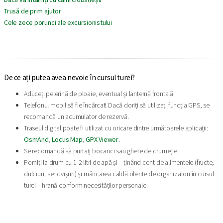
Trusă de prim ajutor
Cele zece porunci ale excursionistului
De ce ați putea avea nevoie în cursul turei?
Aduceți pelerină de ploaie, eventual și lanternă frontală.
Telefonul mobil să fie încărcat! Dacă doriți să utilizați funcția GPS, se
recomandă un acumulator de rezervă.
Traseul digital poate fi utilizat cu oricare dintre următoarele aplicații:
OsmAnd
,
Locus Map
,
GPX Viewer
.
Se recomandă să purtați bocanci sau ghete de drumeție!
Porniți la drum cu 1-2 litri de apă și – ținând cont de alimentele (fructe,
dulciuri, sendvișuri) și mâncarea caldă oferite de organizatori în cursul
turei – hrană conform necesităților personale.