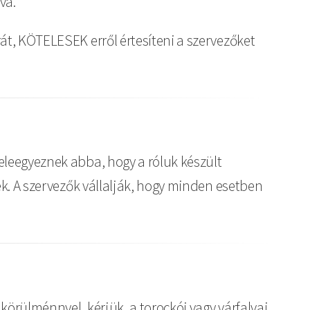
va.
át, KÖTELESEK erről értesíteni a szervezőket
eleegyeznek abba, hogy a róluk készült
ék. A szervezők vállalják, hogy minden esetben
örülménnyel, kérjük, a torockói vagy várfalvai