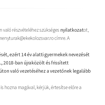
rán való részvételéhez szükséges
nyilatkozat
ot,
itmenyturak@ekekolozsvar.ro címre. A
ését, ezért 14 év alatti gyermekek nevezését
 2018-ban újraközölt és frissített
özúton való vezetéséhez a vezetőnek legalább
is hozna magával, kérjük, értesítse előre a