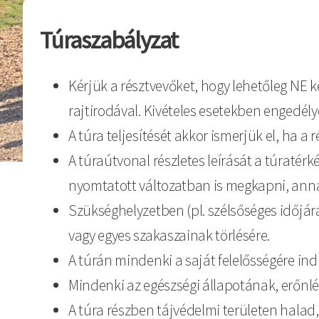
Túraszabályzat
Kérjük a résztvevőket, hogy lehetőleg NE k
rajtirodával. Kivételes esetekben engedél
A túra teljesítését akkor ismerjük el, ha 
A túraútvonal részletes leírását a túratér
nyomtatott változatban is megkapni, annak e
Szükséghelyzetben (pl. szélsőséges időjárá
vagy egyes szakaszainak törlésére.
A túrán mindenki a saját felelősségére in
Mindenki az egészségi állapotának, erőnlé
A túra részben tájvédelmi területen hala