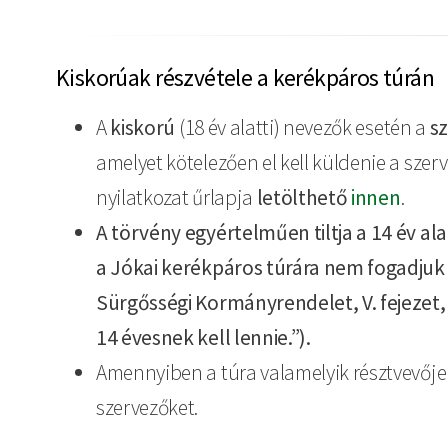
Kiskorúak részvétele a kerékpáros túrán
A
kiskorú
(18 év alatti) nevezők esetén a
s
amelyet kötelezően el kell küldenie a szer
nyilatkozat űrlapja
letölthető
innen
.
A törvény egyértelműen tiltja a 14 év a
a Jókai kerékpáros túrára nem fogadjuk e
Sürgősségi Kormányrendelet, V. fejezet,
14 évesnek kell lennie.”).
Amennyiben a túra valamelyik résztvevője mi
szervezőket.