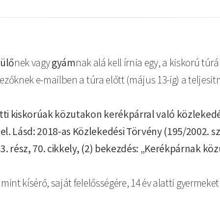
zülő
nek vagy
gyám
nak alá kell írnia egy, a kiskorú tú
vezőknek e-mailben a túra előtt (május 13-ig) a teljes
latti kiskorúak közutakon kerékpárral való közleked
l. Lásd: 2018-as Közlekedési Törvény (195/2002. sz.,
 3. rész, 70. cikkely, (2) bekezdés: „Kerékpárnak k
nt kísérő, saját felelősségére, 14 év alatti gyermeket 