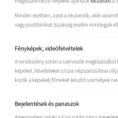
megközelíthető) helyeket ajánljuk
kiszállás
ra:
Minden esetben, azok a részvevők, akik valamil
vagy pontbírókat (szükség esetén mindegyik ell
Fényképek, videófelvételek
A rendezvény során a szervezők megbízásából f
képeket, felvételeket a túra népszerűsítése cé
közlik a képeket/filmeket készítő személyek nev
Bejelentések és panaszok
Amennyiben valaki a túra során nincs megeléged