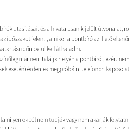
rók utasításait és a hivatalosan kijelölt útvonalat, rö
az időszakot jelenti, amikor a pontbíró az illető ellenő
tartási időn belül kell áthaladni.
zínűleg már nem találja helyén a pontbírót, ezért nem
sek esetén) érdemes megpróbálni telefonon kapcsolat
lamilyen okból nem tudják vagy nem akarják folytatni 