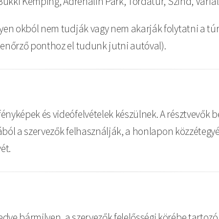
 Bükki Kemping, Adrenalin Park, Tordatúr, Szind, Várfal
yen okból nem tudják vagy nem akarják folytatni a túr
enőrző ponthoz el tudunk jutni autóval).
ényképek és videófelvételek készülnek. A résztvevők b
ljából a szervezők felhasználják, a honlapon közzétegy
ét.
ve bármilyen, a szervezők felelősségi körébe tartozó k