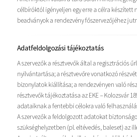
célbíróktól igényeljen egy erre a célra készítet
beadványok a rendezvény főszervezőjéhez jutna
Adatfeldolgozási tájékoztatás
A szervezők a résztvevők által a regisztrációs ű
nyilvántartása; a résztvevőre vonatkozó részvéte
bizonylatok kiállítása; a rendezvényen való rés
résztvevők tájékoztatása az EKE – Kolozsvár 189
adataiknak a fentebbi célokra való felhasznál
A szervezők a feldolgozott adatokat biztonság
szükséghelyzetben (pl. eltévedés, baleset) az 