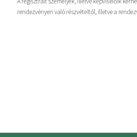
A regisztrált személyek, illetve képviselőik kér
rendezvényen való részvételtől, illetve a rende