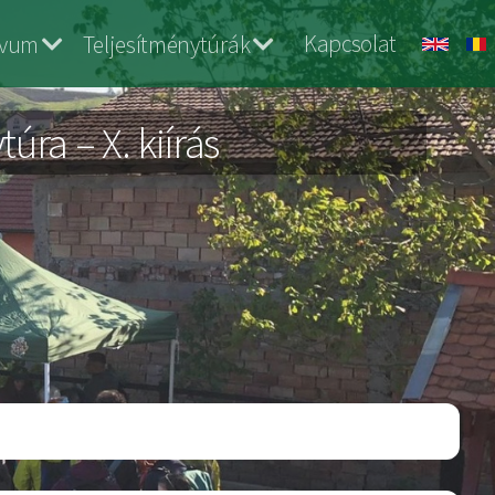
Kapcsolat
ívum
Teljesítménytúrák
ra – X. kiírás