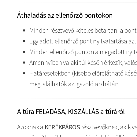
Áthaladás az ellenőrző pontokon
Minden résztvevő köteles betartani a pontbí
Egy adott ellenőrző pont nyitvatartása azt 
Minden ellenőrző ponton a megadott nyitva
Amennyiben valaki túl későn érkezik, valós
Határesetekben (kisebb előrelátható késé
megtalálhatók az igazolólap hátán.
A túra FELADÁSA, KISZÁLLÁS a túráról
Azoknak a
KERÉKPÁROS
résztvevőknek, akik va