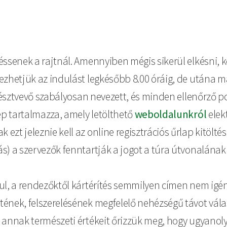
éssenek a rajtnál. Amennyiben mégis sikerül elkésni, 
yezhetjük az indulást legkésőbb 8.00 óráig, de utána 
a résztvevő szabályosan nevezett, és minden ellenőrző p
kép tartalmazza, amely letölthető
weboldalunkról
elek
zt jeleznie kell az online regisztrációs űrlap kitöltés
s) a szervezők fenntartják a jogot a túra útvonalának
dul, a rendezőktől kártérítés semmilyen címen nem igé
tének, felszerelésének megfelelő nehézségű távot vála
d, annak természeti értékeit őrizzük meg, hogy ugyan