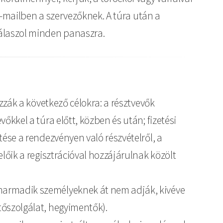
 e-mailben a szervezőknek. A túra után a
válaszol minden panaszra.
ozzák a következő célokra: a résztvevők
őkkel a túra előtt, közben és után; fizetési
tése a rendezvényen való részvételről, a
előik a regisztrációval hozzájárulnak közölt
 harmadik személyeknek át nem adják, kivéve
tőszolgálat, hegyimentők).