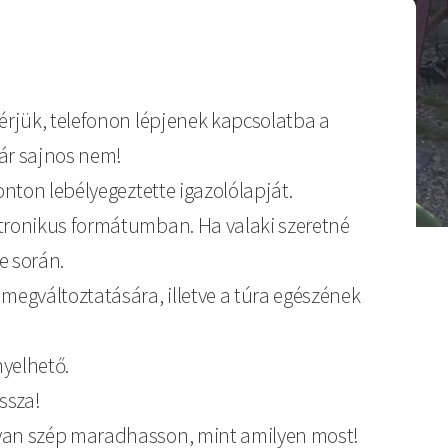
kérjük, telefonon lépjenek kapcsolatba a
már sajnos nem!
onton lebélyegeztette igazolólapját.
tronikus formátumban. Ha valaki szeretné
e során.
 megváltoztatására, illetve a túra egészének
nyelhető.
ssza!
olyan szép maradhasson, mint amilyen most!