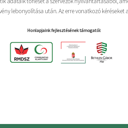
hetik adataik törlését a szervezők nyilvántartásából, 
zvény lebonyolítása után. Az erre vonatkozó kéréseket 
Honlapjaink fejlesztésének támogatói: