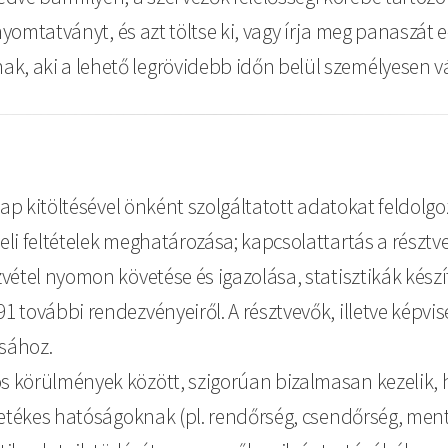
t nyomtatványt, és azt töltse ki, vagy írja meg panaszát
k, aki a lehető legrövidebb időn belül személyesen 
rlap kitöltésével önként szolgáltatott adatokat feldolg
li feltételek meghatározása; kapcsolattartás a résztvev
zvétel nyomon követése és igazolása, statisztikák készí
1 további rendezvényeiről. A résztvevők, illetve képvis
ásához.
os körülmények között, szigorúan bizalmasan kezelik,
illetékes hatóságoknak (pl. rendőrség, csendőrség, men