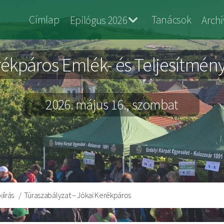
Jokai
Címlap
Tanácsok
Epilógus 2026
Arch
Bringa
ékpáros Emlék- és Teljesítménytú
2026. május 16., szombat
iírás
Túraszabályzat – Jókai Kerékpáros