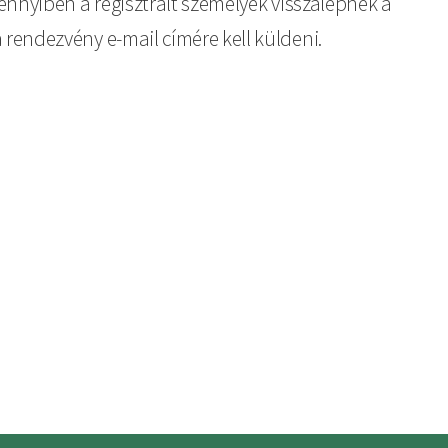
amennyiben a regisztrált személyek visszalépnek a
a rendezvény e-mail címére kell küldeni.
Felhasználói
Bejelentkezés
fiók