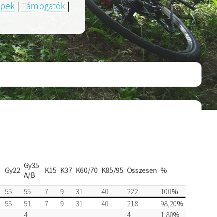
pek
|
Támogatók
|
Gy35
Gy22
K15
K37
K60/70
K85/95
Összesen
%
A/B
55
55
7
9
31
40
222
100
%
55
51
7
9
31
40
218
98,20
%
4
4
1,80
%