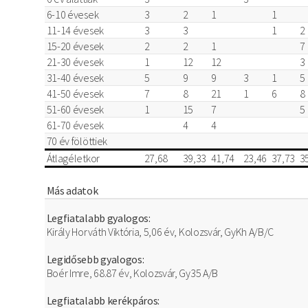
6-10 évesek
3
2
1
1
11-14 évesek
3
3
1
2
15-20 évesek
2
2
1
7
21-30 évesek
1
12
12
3
31-40 évesek
5
9
9
3
1
5
41-50 évesek
7
8
21
1
6
8
51-60 évesek
1
15
7
5
61-70 évesek
4
4
70 év fölöttiek
Átlagéletkor
27,68
39,33
41,74
23,46
37,73
3
Más adatok
Legfiatalabb gyalogos:
Király Horváth Viktória, 5,06 év, Kolozsvár, GyKh A/B/C
Legidősebb gyalogos:
Boér Imre, 68.87 év, Kolozsvár, Gy35 A/B
Legfiatalabb kerékpáros: