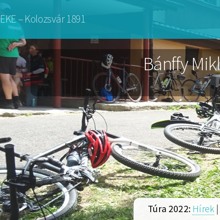
Ugrás
EKE – Kolozsvár 1891
a
tartalomra
Bánffy Mik
Túra 2022:
Hírek