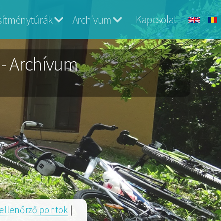
Kapcsolat
esítménytúrák
Archívum
 - Archívum
ellenőrző pontok
|