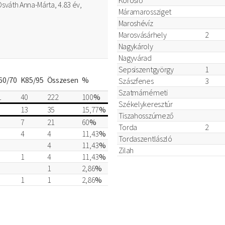
 Osváth Anna-Márta, 4.83 év,
Máramarossziget
Maroshévíz
Marosvásárhely
2
Nagykároly
Nagyvárad
Sepsiszentgyörgy
1
60/70
K85/95
Összesen
%
Szászfenes
3
Szatmárnémeti
1
40
222
100
%
Székelykeresztúr
13
35
15,77
%
Tiszahosszúmező
7
21
60
%
Torda
2
4
4
11,43
%
Tordaszentlászló
4
11,43
%
Zilah
1
4
11,43
%
1
2,86
%
1
1
2,86
%