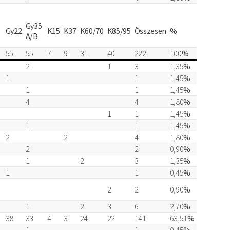
Gy35
Gy22
K15
K37
K60/70
K85/95
Összesen
%
A/B
55
55
7
9
31
40
222
100
%
2
1
3
1,35
%
1
1
1,45
%
1
1
1,45
%
4
4
1,80
%
1
1
1,45
%
1
1
1,45
%
2
2
4
1,80
%
2
2
0,90
%
1
2
3
1,35
%
1
1
0,45
%
2
2
0,90
%
1
2
3
6
2,70
%
38
33
4
3
24
22
141
63,51
%
1
1
0,45
%