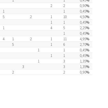
2
2
0,90
%
1
1
0,45
%
5
2
1
10
4,50
%
1
1
0,45
%
1
4
5
2,25
%
1
0,45
%
4
1
2
1
11
4,95
%
5
1
6
2,70
%
1
1
0,45
%
1
1
0,45
%
1
3
1,35
%
3
3
1,35
%
2
2
0,90
%