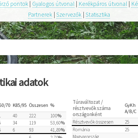
őrző pontok
|
Gyalogos útvonal
|
Kerékpáros útvonal
|
Ké
Partnerek
|
Szervezők
|
Statisztika
tikai adatok
Túraváltozat /
60/70
K85/95
Összesen
%
GyKh
résztvevők száma
A/B/C
országonként
1
40
222
100
%
Résztvevők összesen
25
5
34
119
53,60
%
Románia
25
6
6
93
41,89
%
Magyarország
6
2,70
%