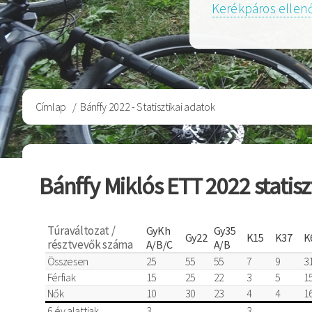
Kerékpáros ellen
Morzsa
Címlap
Bánffy 2022 - Statisztikai adatok
Bánffy Miklós ETT 2022 statisz
Túraváltozat /
GyKh
Gy35
Gy22
K15
K37
K
résztvevők száma
A/B/C
A/B
Összesen
25
55
55
7
9
3
Férfiak
15
25
22
3
5
1
Nők
10
30
23
4
4
1
6 év alattiak
3
3