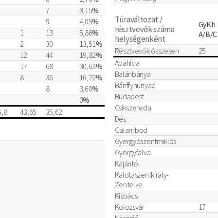
7
3,15
%
Túraváltozat /
9
4,05
%
GyKh
résztvevők száma
1
13
5,86
%
A/B/C
helységenként
2
30
13,51
%
Résztvevők összesen
25
12
44
19,82
%
Apahida
17
68
30,63
%
Balánbánya
8
36
16,22
%
Bánffyhunyad
8
3,60
%
Budapest
0
%
Csíkszereda
5,8
43,65
35,62
Dés
Galambod
Gyergyószentmiklós
Györgyfalva
Kajántó
Kalotaszentkirály-
Zentelke
Kisbács
Kolozsvár
17
Körösfő