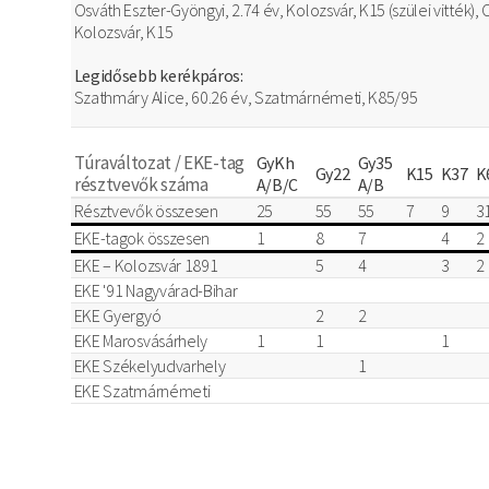
Osváth Eszter-Gyöngyi, 2.74 év, Kolozsvár, K15 (szülei vitték),
Kolozsvár, K15
Legidősebb kerékpáros:
Szathmáry Alice, 60.26 év, Szatmárnémeti, K85/95
Túraváltozat / EKE-tag
GyKh
Gy35
Gy22
K15
K37
K
résztvevők száma
A/B/C
A/B
Résztvevők összesen
25
55
55
7
9
3
EKE-tagok összesen
1
8
7
4
2
EKE – Kolozsvár 1891
5
4
3
2
EKE '91 Nagyvárad-Bihar
EKE Gyergyó
2
2
EKE Marosvásárhely
1
1
1
EKE Székelyudvarhely
1
EKE Szatmárnémeti