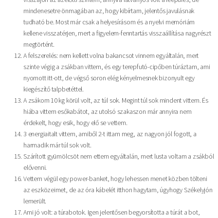
mindenesetre önmagában az, hogy kibírtam, jelentős javulásnak
tudható be. Most már csak a helyesírásom és a nyelvi memóriám
kellene visszatérjen, mert a figyelem-fenntartás visszaállítása nagyrészt
megtörtént.
A felszerelés: nem kellett volna bakancsot vinnem egyáltalán, mert
szinte végig a zsákban vittem, és egy terepfutó-cipőben túráztam, ami
nyomott itt-ott, de végső soron elég kényelmesnek bizonyult egy
kiegészítő talpbetéttel.
A zsákom 10 kg körül volt, az túl sok. Megint túl sok mindent vittem. És
hiába vittem esőkabátot, az utolsó szakaszon már annyira nem
érdekelt, hogy esik, hogy elő se vettem.
3 energiaitalt vittem, amiből 2-t ittam meg, az nagyon jól fogott, a
harmadik már túl sok volt.
Szárított gyümölcsöt nem ettem egyáltalán, mert lusta voltam a zsákból
elővenni.
Vettem végül egy power-banket, hogy lehessen menet közben tölteni
az eszközeimet, de az óra kábelét itthon hagytam, úgyhogy Székelyjón
lemerült.
Ami jó volt: a túrabotok. Igen jelentősen begyorsította a túrát a bot,