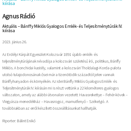
kiírása
Agnus Rádió
Aktuális – Bánffy Miklós Gyalogos Emlék- és Teljesítménytúrák IV.
kiírása
2023. június 26.
Az Erdélyi Kárpát Egyesület-Kolozsvár 1891 újabb emlék- és
teljesítménytúrájának névadója a kolozsvári születésű író, politikus, Bánffy
Miklós. A bonchidai kastély, valamint a kolozsvári Tholdalagi-Korda-palota
utolsó tulajodonosának ősei már a tizenötödik századtól jelen vannak
Bánffyhunyadon és környékén. Az idei Bánffy Miklós Gyalogos Emlék- és
Teljesítménytúrák IV. kiírásán mi is részt vettünk a 22 kilométeres gyalogos
változaton, amely az alábbi útvonalon vezetett: Havasrekettye – Fehér-kövek –
Vlegyásza menedékház – Havasrogoz, mamutfenyő – Székelyjó. A
továbbiakban az erről készített összeállításunkat hallhatják.
Riporter: Bálint Enikő