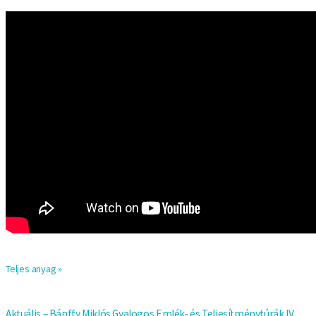
Teljes anyag »
Aktuális – Bánffy Miklós Gyalogos Emlék- és Teljesítménytúrák IV.