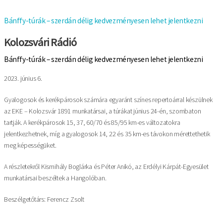
Bánffy-túrák – szerdán délig kedvezményesen lehet jelentkezni
Kolozsvári Rádió
Bánffy-túrák – szerdán délig kedvezményesen lehet jelentkezni
2023. június 6.
Gyalogosok és kerékpárosok számára egyaránt színes repertoárral készülnek
az EKE – Kolozsvár 1891 munkatársai, a túrákat június 24-én, szombaton
tartják. A kerékpárosok 15, 37, 60/70 és 85/95 km-es változatokra
jelentkezhetnek, míg a gyalogosok 14, 22 és 35 km-es távokon mérettethetik
meg képességüket.
A részletekről Kismihály Boglárka és Péter Anikó, az Erdélyi Kárpát-Egyesület
munkatársai beszéltek a Hangolóban.
Beszélgetőtárs: Ferencz Zsolt