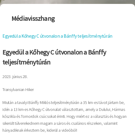
Médiavisszhang
Egyedül a Kőhegy C útvonalon a Bánffy teljesítménytúrán
Egyedül a Kőhegy C útvonalon a Bánffy
teljesítménytúrán
2023. június 28.
Transylvanian Hiker
Miután a tavalyi Bánffy Miklós teljesítménytúrán a 35 km-es távot jártam be,
idén a 13 km-es Kőhegy C útvonalat választottam, amely a Dulului, Hármas
kőszikla és Tomordok csúcsokat érinti. Hogy miért ez a választás és hogyan
sikerült túlverekednem magam a sáros és csalános részeken, valamint
hányadiknak érkeztem be, kiderül a videóból!