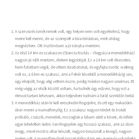
A szervezés ismét remek volt, egy helyen nem volt egyértelmű, hogy
merre kell menni, de az szerepelt a túra-leírásban, mint utólag
megnéztem. Ott ösztönösen a jó irányba mentem.
Az első 14 km-es szakaszon (Stanciu-tisztás – Vlegyásza-menedékház)
nagyon jó időt mentem, életem legjobbját. Ez a 14 km volt élvezetes.
Nem futottam végül, de vittem túrabotokat, és egyfajta nordic walking
volt ez, a 6 km-es szakasz, ami a Fehér kövektől a menedékházig van,
úgy elrepült, hogy alig vettem észre, pedig máskor nagyon unalmas. Itt
még végig az elsők között voltam, ha tudnék úgy edzeni, hogy ezt a
ritmust tartani lehessen, akkor teljesíteni tudnám a túrát szintidőn belül.
A menedékház után le kell ereszkedni Rogojelre, és ott egy makadám-
úton menni a mamutfenyőig. Ez a szakasz nagyon térdet és bokát
próbáló, csúszik, meredek, mozogtak a lábam alatt a kövek, és lefele
ugye lehetetlen sietni. Van Rogojelen egy hosszú szakasz, ami az úton
megy, mivel most is vihar készült, nagyon beszorult a levegő, nagyon
meleg volt. A mamutfenyőnél összetalálkoztam egy gyergyói-udvarhelyi