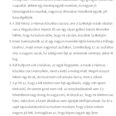
csapattal, akikkel egy darabig együtt mentünk, és nagyon jó
társaságnak bizonyultak, nagyon jó ritmusban haladtunk együtt, jót
beszélgettünk.
A 35B felvisz a Hármas kőszikla-csúcsra, ami a Székelyjó másik oldalán
van a Vlegyászához képest. Itt van egy olyan gyilkos három kilométer
felfele, hogy ha tudom előre, hogy mi vár rám, kiszállok Székelyjón.
Innen beereszkedik az út egy nagyon meredek lejtőn keresztül a Kőhegy
tavához, majd onnan nagyrészt aszfalton, Szentkirályig. Ez az aszfaltos
rész is nagyon vacak, ha addig nem fájt az embernek semmije, akkor itt
fog.
Két holtpont volt a túrában, az egyik Rogojelen, a másik a Hármas
kőszikla csúcs környékén, mind a kettő a meleg miatt. Megint rosszul
lettem egy kicsit, de most nem volt annyira durva, mint a Jókain.
A jó hír az, hogy a két térdem nem fájt egyáltalán, végig volt rajtam
térdvédő, de semmi gond nem volt, az ereszkedéseknél sem. Ez
hihetetlenül nagy dolog és nagyszerű, itt látszik az, hogy mi értelme van
futni, miközben a futást általában nem ajánlják térdfájósoknak. De én a
saját tapasztalatomból azt tudom mondani, hogy a futás nekem
nagyon jót tett, önmagában az, hogy képes vagyok egy ilyen