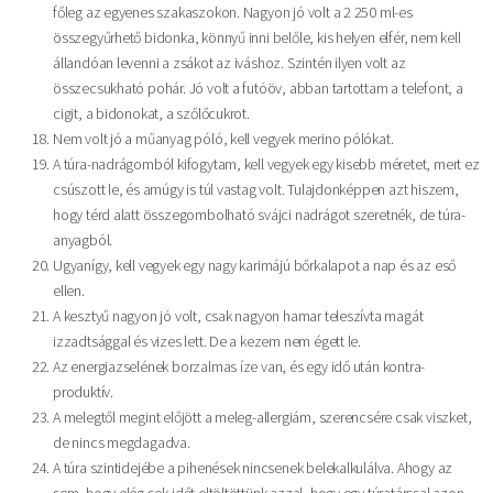
főleg az egyenes szakaszokon. Nagyon jó volt a 2 250 ml-es
összegyűrhető bidonka, könnyű inni belőle, kis helyen elfér, nem kell
állandóan levenni a zsákot az iváshoz. Szintén ilyen volt az
összecsukható pohár. Jó volt a futóöv, abban tartottam a telefont, a
cigit, a bidonokat, a szőlőcukrot.
Nem volt jó a műanyag póló, kell vegyek merino pólókat.
A túra-nadrágomból kifogytam, kell vegyek egy kisebb méretet, mert ez
csúszott le, és amúgy is túl vastag volt. Tulajdonképpen azt hiszem,
hogy térd alatt összegombolható svájci nadrágot szeretnék, de túra-
anyagból.
Ugyanígy, kell vegyek egy nagy karimájú bőrkalapot a nap és az eső
ellen.
A kesztyű nagyon jó volt, csak nagyon hamar teleszívta magát
izzadtsággal és vizes lett. De a kezem nem égett le.
Az energiazselének borzalmas íze van, és egy idő után kontra-
produktív.
A melegtől megint előjött a meleg-allergiám, szerencsére csak viszket,
de nincs megdagadva.
A túra szintidejébe a pihenések nincsenek belekalkulálva. Ahogy az
sem, hogy elég sok időt eltöltöttünk azzal, hogy egy túratárssal azon