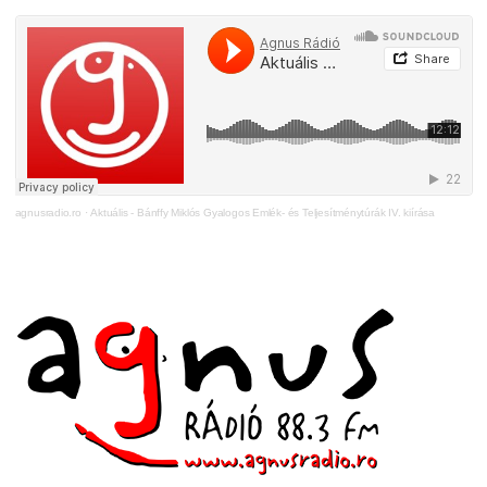
agnusradio.ro
·
Aktuális - Bánffy Miklós Gyalogos Emlék- és Teljesítménytúrák IV. kiírása