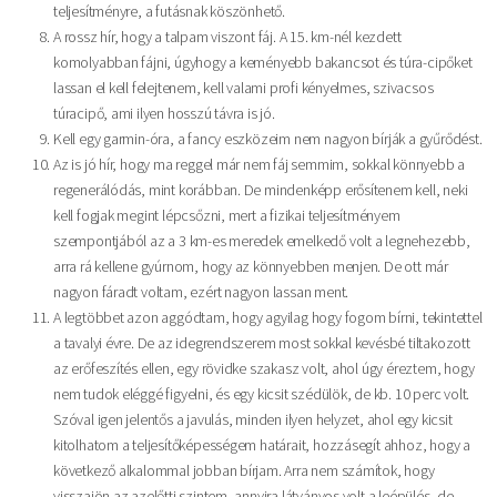
teljesítményre, a futásnak köszönhető.
A rossz hír, hogy a talpam viszont fáj. A 15. km-nél kezdett
komolyabban fájni, úgyhogy a keményebb bakancsot és túra-cipőket
lassan el kell felejtenem, kell valami profi kényelmes, szivacsos
túracipő, ami ilyen hosszú távra is jó.
Kell egy garmin-óra, a fancy eszközeim nem nagyon bírják a gyűrődést.
Az is jó hír, hogy ma reggel már nem fáj semmim, sokkal könnyebb a
regenerálódás, mint korábban. De mindenképp erősítenem kell, neki
kell fogjak megint lépcsőzni, mert a fizikai teljesítményem
szempontjából az a 3 km-es meredek emelkedő volt a legnehezebb,
arra rá kellene gyúrnom, hogy az könnyebben menjen. De ott már
nagyon fáradt voltam, ezért nagyon lassan ment.
A legtöbbet azon aggódtam, hogy agyilag hogy fogom bírni, tekintettel
a tavalyi évre. De az idegrendszerem most sokkal kevésbé tiltakozott
az erőfeszítés ellen, egy rövidke szakasz volt, ahol úgy éreztem, hogy
nem tudok eléggé figyelni, és egy kicsit szédülök, de kb. 10 perc volt.
Szóval igen jelentős a javulás, minden ilyen helyzet, ahol egy kicsit
kitolhatom a teljesítőképességem határait, hozzásegít ahhoz, hogy a
következő alkalommal jobban bírjam. Arra nem számítok, hogy
visszajön az azelőtti szintem, annyira látványos volt a leépülés, de