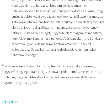
vitatkoztunk, hogy hol vagyunk (nekem volt igazam, ismét
bebizonyosodott, hogy sokkal jobban tájékozódom az átlagnál, meg
amúgy tudok térképet olvasni, ami egy hegyi túránál azért hasznos, az
illető, akivel vitatkoztam, fordítva látta a térképet; nem először fordul ez
elő, hogy ilyesmivel találkozom, mindenesetre nagyon érdekesnek
találom). A vita azzal ért véget, hogy felhúztam magam, és mondtam,
hogy “akkor menj arra, amerre gondolod”, és elindultam a jó irányba. A
szervezők ugyanis világosan megírták az emailben, hogy volt
változtatás az útvonalban, tehát a kézbe kapott leírás nem fedte
teljesen a valóságot.
Összességében azt gondolom, hogy tekintetbe véve az előzményeket,
nagyszerű, hogy eljutottam idáig. Van hova fejlődni, természetesen, de most
úgy látom, hogy nem lehetetlen. Ha összevetem a 2 évvel ezelőtti túrával,
nagyon látványos a fejlődés.
Teljes cikk »