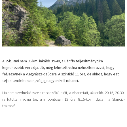
A 35b, ami nem 35 km, inkább 39-40, a Bánffy teljesítménytúra
legnehezebb verziója. Jó, még lehetett volna nehezíteni azzal, hogy
felvezetnek a Vlegyásza-csúcsra. A szintidő 11 óra, de ahhoz, hogy ezt
teljesíteni lehessen, végig nagyon kell rohanni.
Ha nem szednek össze a rendezők 8 előtt, a vihar miatt, akkor kb. 20.15, 20.30-
ra futottam volna be, ami pontosan 12 óra, 8.15-kor indultam a Stanciu-
tisztásról.