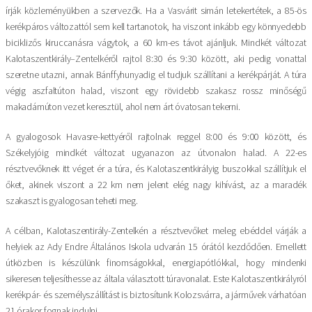
írják közleményükben a szervezők. Ha a Vasvárit simán letekertétek, a 85-ös
kerékpáros változattól sem kell tartanotok, ha viszont inkább egy könnyedebb
biciklizős kiruccanásra vágytok, a 60 km-es távot ajánljuk. Mindkét változat
Kalotaszentkirály–Zentelkéről rajtol 8:30 és 9:30 között, aki pedig vonattal
szeretne utazni, annak Bánffyhunyadig el tudjuk szállítani a kerékpárját. A túra
végig aszfaltúton halad, viszont egy rövidebb szakasz rossz minőségű
makadámúton vezet keresztül, ahol nem árt óvatosan tekerni.
A gyalogosok Havasre-kettyéről rajtolnak reggel 8:00 és 9:00 között, és
Székelyjóig mindkét változat ugyanazon az útvonalon halad. A 22-es
résztvevőknek itt véget ér a túra, és Kalotaszentkirályig buszokkal szállítjuk el
őket, akinek viszont a 22 km nem jelent elég nagy kihívást, az a maradék
szakaszt is gyalogosan teheti meg.
A célban, Kalotaszentirály-Zentelkén a résztvevőket meleg ebéddel várják a
helyiek az Ady Endre Általános Iskola udvarán 15 órától kezdődően. Emellett
útközben is készülünk finomságokkal, energiapótlókkal, hogy mindenki
sikeresen teljesíthesse az általa választott túravonalat. Este Kalotaszentkirályról
kerékpár- és személyszállítást is biztosítunk Kolozsvárra, a járművek várhatóan
21 órakor fognak indulni.