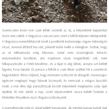
Szerencsére innen már csak lefelé vezetett az út, a helyenkénti kaptatókat
észre sem vettük. A Vlegyásza csúcsot sem, mert a felhők teljesen rátelepedtek.
A Vlegyásza menedékháznál ismét a pontbírók kedvessége, ingyen édesség és
olcsó, rummal átfűtött tea várt, jólesett leülni mellé a melegben. Tudtuk, hogy
az út kétharmada még hátravan, sokat nem ücsörögtünk. Intenzív
ereszkedésbe kezdtünk, ami majdnem olyan megerőltető volt, mint
felkapaszkodni a Fehér-kövekhez, és a tájat is alig láttuk, annyira azt kellett
figyelni, hova lépünk. És persze a felhők is csak ritkán szálltak fel a szemközti
hegyoldalról. Ahhoz képest, hogy mennyire szétszórt és eldugott, Havasrogoz
egészen megkapó hegyi falunak bizonyult, és nemcsak a virágos kaszálói
miatt: a már ritka régi parasztházak között helyenként meglepően szép újak
épültek. Itt már sütött a nap, ezért ötpercenként vissza kellett fordulni a
hihetetlen fényekben úszó Vlegyásza látványáért.
A mamutfenyőig még jó sokat kellett kanyarogni, de minden kanyar tudott újat