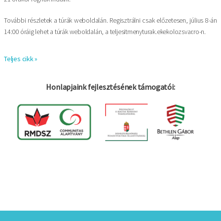
További részletek a túrák weboldalán. Regisztrálni csak előzetesen, július 8-án
14:00 óráig lehet a túrák web­oldalán, a teljesitmenyturak.ekekolozsvar.ro-n.
Teljes cikk »
Honlapjaink fejlesztésének támogatói:
Bejelentkezés
Felhasználói
fiók