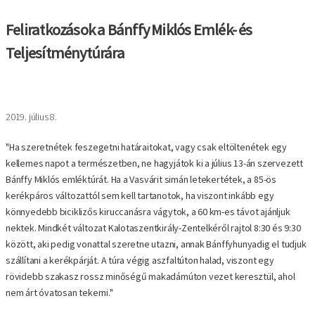
Feliratkozások a Bánffy Miklós Emlék- és
Teljesítménytúrára
2019. július 8.
"Ha szeretnétek feszegetni határaitokat, vagy csak eltöltenétek egy
kellemes napot a természetben, ne hagyjátok ki a július 13-án szervezett
Bánffy Miklós emléktúrát. Ha a Vasvárit simán letekertétek, a 85-ös
kerékpáros változattól sem kell tartanotok, ha viszont inkább egy
könnyedebb biciklizős kiruccanásra vágytok, a 60 km-es távot ajánljuk
nektek. Mindkét változat Kalotaszentkirály-Zentelkéről rajtol 8:30 és 9:30
között, aki pedig vonattal szeretne utazni, annak Bánffyhunyadig el tudjuk
szállítani a kerékpárját. A túra végig aszfaltúton halad, viszont egy
rövidebb szakasz rossz minőségű makadámúton vezet keresztül, ahol
nem árt óvatosan tekerni."