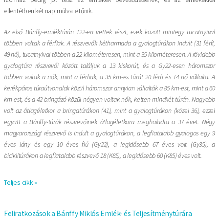
ellentétben két nap múlva eltűnik.
Az első Bánffy-emléktúrán 122-en vettek részt, ezek között mintegy tucatnyival
többen voltak a férfiak. A részvevők kétharmada a gyalogtúrákon indult (31 férfi,
49 nő), tucatnyival többen a 22 kilométeresen, mint a 35 kilométeresen. A rövidebb
gyalogtúra részvevői között találjuk a 13 kiskorút, és a Gy22-esen háromszor
többen voltak a nők, mint a férfiak, a 35 km-es túrát 20 férfi és 14 nő vállalta. A
kerékpáros túraútvonalak közül háromszor annyian vállalták a 85 km-est, mint a 60
km-est, és a 42 bringázó közül négyen voltak nők, ketten mindkét túrán. Nagyobb
volt az átlagéletkor a bringatúrákon (41), mint a gyalogtúrákon (közel 36), ezzel
együtt a Bánffy-túrák részvevőinek átlagéletkora meghaladta a 37 évet. Négy
magyarországi részvevő is indult a gyalogtúrákon, a legfiatalabb gyalogos egy 9
éves lány és egy 10 éves fiú (Gy22), a legidősebb 67 éves volt (Gy35), a
biciklitúrákon a legfiatalabb részvevő 18 (K85), a legidősebb 60 (K85) éves volt.
Teljes cikk »
Feliratkozások a Bánffy Miklós Emlék- és Teljesítménytúrára