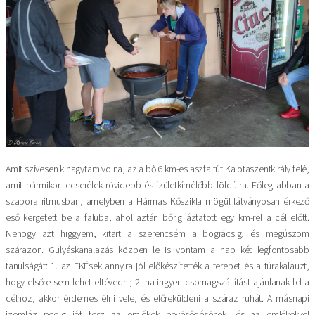
Amit szívesen kihagytam volna, az a bő 6 km-es aszfaltút Kalotaszentkirály felé,
amit bármikor lecserélek rövidebb és ízületkímélőbb földútra. Főleg abban a
szapora ritmusban, amelyben a Hármas Kőszikla mögül látványosan érkező
eső kergetett be a faluba, ahol aztán bőrig áztatott egy km-rel a cél előtt.
Nehogy azt higgyem, kitart a szerencsém a bográcsig, és megúszom
szárazon. Gulyáskanalazás közben le is vontam a nap két legfontosabb
tanulságát: 1. az EKÉsek annyira jól előkészítették a terepet és a túrakalauzt,
hogy elsőre sem lehet eltévedni; 2. ha ingyen csomagszállítást ajánlanak fel a
célhoz, akkor érdemes élni vele, és előreküldeni a száraz ruhát. A másnapi
izomláz pedig jót tesz az emlékek bevésődésének, és az emlékekkel