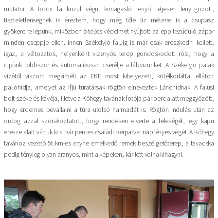
mutatni. A többi fa közül végül kimagasló fenyő teljesen lenyűgözött,
tiszteletlenségnek is éreztem, hogy még tőle tíz méterre is a csupasz
gyökereire lépünk, miközben ő teljes védelmet nyújtott az épp lezúduló zápor
minden cseppje ellen. Innen Székelyjó faluig is már csak ereszkedni kellett,
igaz, a változatos, helyenként vizenyős terep gondoskodott róla, hogy a
cipőnk többször és automatikusan cserélje a lábvizünket. A Székelyjó patak
vizétől viszont megkímélt az EKE most kihelyezett, kötélkorláttal ellátott
pallóhídja, amelyet az ifjú túratársak rögtön elneveztek Lánchídnak. A falusi
bolt széke és kávéja, illetve a Kőhegy tavának fotója pár perc alatt meggyőzött,
hogy érdemes bevállalni a túra utolsó harmadát is. Rögtön indulás után az
ördög azzal szórakoztatott, hogy rendesen elverte a feleségét, egy kapu
eresze alatt vártuk ki a pár perces családi perpatvar napfényes végét. A Kőhegy
tavához vezető öt km-es enyhe emelkedő remek beszélgetőterep, a tavacska
pedig tényleg olyan aranyos, mint a képeken, kár lett volna kihagyni.