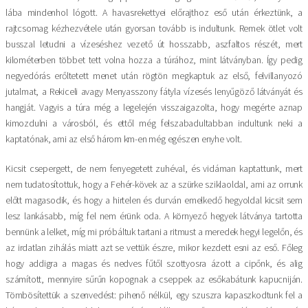
lába mindenhol lógott. A havasrekettyei előrajthoz eső után érkeztünk, a
rajtcsomag kézhezvétele után gyorsan tovább is indultunk. Remek ötlet volt
busszal letudni a vízeséshez vezető út hosszabb, aszfaltos részét, mert
kilométerben többet tett volna hozza a túrához, mint látványban. Így pedig
negyedórás erőltetett menet után rögtön megkaptuk az első, felvillanyozó
jutalmat, a Rekiceli avagy Menyasszony fátyla vízesés lenyűgöző látványát és
hangját. Vagyis a túra még a legelején visszaigazolta, hogy megérte aznap
kimozdulni a városból, és ettől még felszabadultabban indultunk neki a
kaptatónak, ami az első három km-en még egészen enyhe volt.
Kicsit csepergett, de nem fenyegetett zuhéval, és vidáman kaptattunk, mert
nem tudatosítottuk, hogy a Fehér-kövek az a szürke sziklaoldal, ami az orrunk
előtt magasodik, és hogy a hirtelen és durván emelkedő hegyoldal kicsit sem
lesz lankásabb, míg fel nem érünk oda. A környező hegyek látványa tartotta
bennünk a lelket, míg mi próbáltuk tartani a ritmust a meredek hegyi legelőn, és
az irdatlan zihálás miatt azt se vettük észre, mikor kezdett esni az eső. Főleg
hogy addigra a magas és nedves fűtől szottyosra ázott a cipőnk, és alig
számított, mennyire sűrűn kopognak a cseppek az esőkabátunk kapucniján.
Tömbösítettük a szenvedést: pihenő nélkül, egy szuszra kapaszkodtunk fel a