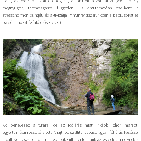
illata, az erdei patakok csobogása, a lombok között átszűrődő napfény
megnyugtat, testmozgástól függetlenül is kimutathatóan csökkenti a
stresszhormon szintjét, és aktivizálja immunrendszerünkben a bacilusokat és
baktériumokat felfaló ölősejteket.)
Aki benevezett a túrára, de az időjárás miatt inkább itthon maradt,
egyértelműen rossz lóra tett. A rajthoz szállító kisbusz ugyan fél órás késéssel
indult Kolozsvárról, de még épp sikerült meglógnunk az eső elől, amelynek a