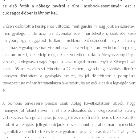
az első fotók a Kőhegy taváról a túra Facebook-eseményén: ezt a
cukiságot élőben is látnom kell.
Erősen csábított a kerékpáros változat, mert gurulni mindig jobban szeretek,
mint gyalogolni, de azon az útvonalon idén már tekertem, csak ellenkező
irányban, így nagyjából tudtam, mekkora erőfeszítésért milyen látvány
jutalmaz. A gyalogos kiírás viszont olyan helyeket ígért, amelyeket már rég meg
akartam nézni, de eddig még nem keveredtem oda: a Menyasszony fátyla
vízesés, a Vlegyásza vagy éppen a havasrogozi mamutfenyő. A Kőhegy tavát
csak a 35 km-es változat érintette, a 22-es nem, így a bringacsábítás ellenére
könnyen döntöttem a gyaloglás mellett, és jól döntöttem: a pompásra
tervezett túra már-már frenetikusra sikeredett, és az eső is csak a legvégén vert
el.
A pompás tervezésre persze csak utólag következtettem abból, hogy
mennyire jól feküdt nekem a ziháló erőfeszítés és a lélegzetelállító látvány
váltakozása. Az egész napos jó levegőről és erdőfürdőről nem is beszélve. (Ez
utóbbi a terápiás jellegű erdőjárás neve Japánban, ahol már mérésekkel
igazolták az erdők testre és lélekre gyakorolt pozitív hatását: a fák látványa és