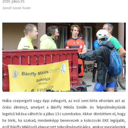
2019. július 19.
Szerző: Szabó Tünde
Hiába csepergett vagy épp zuhogott, az eső sem bírta elrontani azt az
óriási élményt, amelyet a Bánffy Miklós Emlék- és Teljesítménytúrák
legelső kiírása váltott ki a július 13-i szombaton. Akkor döntöttem el, hogy
ha törik, ha szakad, mindenképp benevezek a kolozsvári EKE legújabb,
gróf Bánffy Miklósról elnevezett teljesítménytúrájára, amikor megjelentek