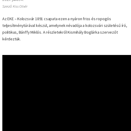
Szerző: Kiss Olivér
Az EKE – Kolozsvár 1891 csapata ezen a nyáron friss és ropogós
teljesítménytúrával készül, amelynek névadója a kolozsvári születésű író,
politikus, Bánffy Miklós. A részletekről Kismihály Boglárka szervezőt
kérdeztük.