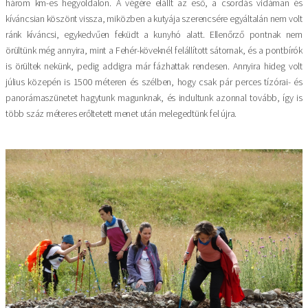
három km-es hegyoldalon. A végére elállt az eső, a csordás vidáman és
kíváncsian köszönt vissza, miközben a kutyája szerencsére egyáltalán nem volt
ránk kíváncsi, egykedvűen feküdt a kunyhó alatt. Ellenőrző pontnak nem
örültünk még annyira, mint a Fehér-köveknél felállított sátornak, és a pontbírók
is örültek nekünk, pedig addigra már fázhattak rendesen. Annyira hideg volt
július közepén is 1500 méteren és szélben, hogy csak pár perces tízórai- és
panorámaszünetet hagytunk magunknak, és indultunk azonnal tovább, így is
több száz méteres erőltetett menet után melegedtünk fel újra.