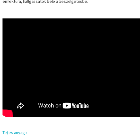
emléktúra, hallgassatok bele a beszélgetésbe.
Teljes anyag »