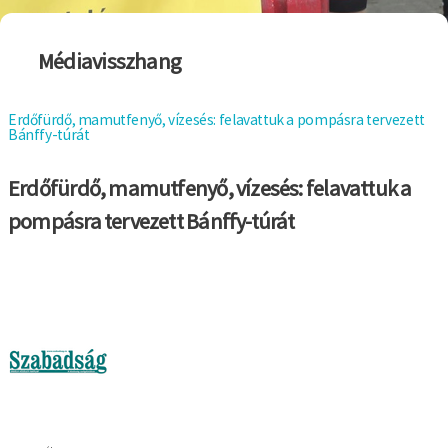
Médiavisszhang
Erdőfürdő, mamutfenyő, vízesés: felavattuk a pompásra tervezett
Bánffy-túrát
Erdőfürdő, mamutfenyő, vízesés: felavattuk a
pompásra tervezett Bánffy-túrát
Kép