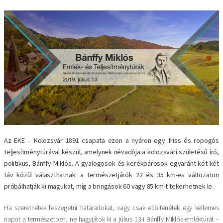
Az EKE – Kolozsvár 1891 csapata ezen a nyáron egy friss és ropogós
teljesítménytúrával készül, amelynek névadója a kolozsvári születésű író,
politikus, Bánffy Miklós. A gyalogosok és kerékpárosok egyaránt két-két
táv közül választhatnak: a természetjárók 22 és 35 km-es változaton
próbálhatják ki magukat, míg a bringások 60 vagy 85 km-t tekerhetnek le.
Ha szeretnétek feszegetni határaitokat, vagy csak eltöltenétek egy kellemes
napot a természetben, ne hagyjátok ki a július 13-i Bánffy Miklós-emléktúrát –