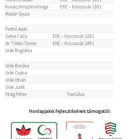
Kovács Krisztina Kinga
EKE – Kolozsvár 1891
Madár Gyula
Pethő Adél
Sebe Csilla
EKE – Kolozsvár 1891
dr. Tőkés Tünde
EKE – Kolozsvár 1891
Urák Boglárka
Urák Boróka
Urák Csaba
Urák István
Urák Judit
Virág Péter
TranSilva
Honlapjaink fejlesztésének támogatói: