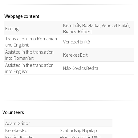
Webpage content
Kismihály Boglárka, Venczel Enikő,
Editing:
Branea Róbert
Translation (into Romanian
Venczel Enikő
and English):
Assisted in the translation
Kerekes Edit
into Romanian:
Assisted in the translation
Nás-Kovács Beáta
into English:
Volunteers
Ádám Gábor
Kerekes Edit
Szabadság Napilap
Kovács Katalin
EKE – Kolozsvár 1891