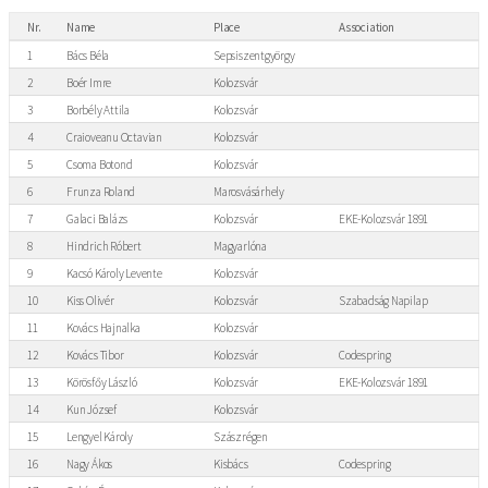
Nr.
Name
Place
Association
1
Bács Béla
Sepsiszentgyörgy
2
Boér Imre
Kolozsvár
3
Borbély Attila
Kolozsvár
4
Craioveanu Octavian
Kolozsvár
5
Csoma Botond
Kolozsvár
6
Frunza Roland
Marosvásárhely
7
Galaci Balázs
Kolozsvár
EKE-Kolozsvár 1891
8
Hindrich Róbert
Magyarlóna
9
Kacsó Károly Levente
Kolozsvár
10
Kiss Olivér
Kolozsvár
Szabadság Napilap
11
Kovács Hajnalka
Kolozsvár
12
Kovács Tibor
Kolozsvár
Codespring
13
Körösfőy László
Kolozsvár
EKE-Kolozsvár 1891
14
Kun József
Kolozsvár
15
Lengyel Károly
Szászrégen
16
Nagy Ákos
Kisbács
Codespring