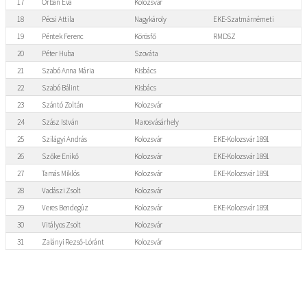
17
Orbán Éva
Kolozsvár
18
Pécsi Attila
Nagykároly
EKE-Szatmárnémeti
19
Péntek Ferenc
Körösfő
RMDSZ
20
Péter Huba
Szováta
21
Szabó Anna Mária
Kisbács
22
Szabó Bálint
Kisbács
23
Szántó Zoltán
Kolozsvár
24
Szász István
Marosvásárhely
25
Szilágyi András
Kolozsvár
EKE-Kolozsvár 1891
26
Szőke Enikő
Kolozsvár
EKE-Kolozsvár 1891
27
Tamás Miklós
Kolozsvár
EKE-Kolozsvár 1891
28
Vadászi Zsolt
Kolozsvár
29
Veres Bendegúz
Kolozsvár
EKE-Kolozsvár 1891
30
Vitályos Zsolt
Kolozsvár
31
Zalányi Rezső-Lóránt
Kolozsvár