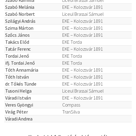
Szabó Kamilla
Liceul Brassai Sámuel
Szabó Melánia
EKE – Kolozsvár 1891
Szabó Norbert
Liceul Brassai Sámuel
Szilágyi András
EKE – Kolozsvár 1891
Szima Márton
EKE – Kolozsvár 1891
Szőcs János
EKE – Kolozsvár 1891
Takács Előd
EKE Torda
Tatár Ferenc
EKE – Kolozsvár 1891
Tordai Jenő
EKE Torda
ifj. Tordai Jenő
EKE Torda
Tóth Annamária
EKE – Kolozsvár 1891
Tóth István
EKE – Kolozsvár 1891
dr. Tőkés Tünde
EKE – Kolozsvár 1891
Tusoni Helga
Liceul Brassai Sámuel
Váradi István
EKE – Kolozsvár 1891
Veres Gyöngyi
Compass
Virág Péter
TranSilva
Váradi Andrea