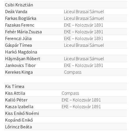
Csibi Krisztián
Deák Vanda
Liceul Brassai Sámuel
Farkas Boglárka
Liceul Brassai Sámuel
Fazakas Ferenc
EKE – Kolozsvár 1891
Fehér Mária Zsuzsa
EKE – Kolozsvár 1891
Ferenczi Júlia
EKE – Kolozsvár 1891
Gáspár Tímea
Liceul Brassai Sámuel
Harkó Magdolna
Hășmășan Róbert
Liceul Brassai Sámuel
Jankovics Tibor
EKE – Kolozsvár 1891
Kerekes Kinga
Compass
Kis Tímea
Kiss Attila
Compass
Kalló Péter
EKE – Kolozsvár 1891
Kasza Izabella
EKE – Kolozsvár 1891
Kiss Enikő Noémi
Kopándi Enikő
Lőrincz Beáta