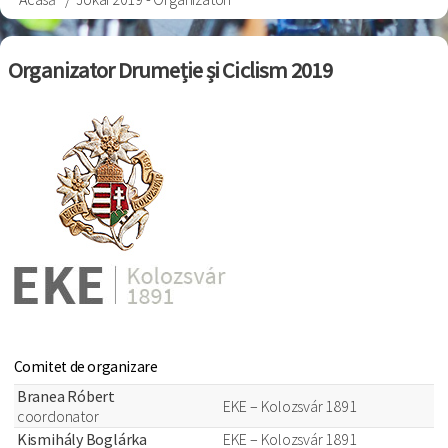
Breadcrumb
Organizator Drumeție și Ciclism 2019
Comitet de organizare
Branea Róbert
EKE – Kolozsvár 1891
coordonator
Kismihály Boglárka
EKE – Kolozsvár 1891