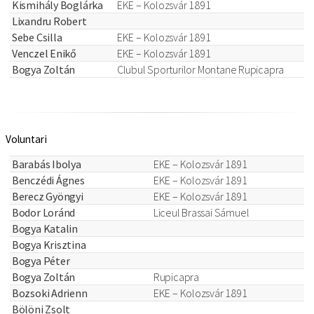
Kismihály Boglárka
EKE – Kolozsvár 1891
Lixandru Robert
Sebe Csilla
EKE – Kolozsvár 1891
Venczel Enikő
EKE – Kolozsvár 1891
Bogya Zoltán
Clubul Sporturilor Montane Rupicapra
Voluntari
Barabás Ibolya
EKE – Kolozsvár 1891
Benczédi Ágnes
EKE – Kolozsvár 1891
Berecz Gyöngyi
EKE – Kolozsvár 1891
Bodor Loránd
Liceul Brassai Sámuel
Bogya Katalin
Bogya Krisztina
Bogya Péter
Bogya Zoltán
Rupicapra
Bozsoki Adrienn
EKE – Kolozsvár 1891
Bölöni Zsolt