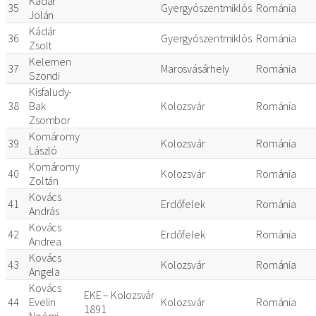
Kádár
35
Gyergyószentmiklós
Románia
Jolán
Kádár
36
Gyergyószentmiklós
Románia
Zsolt
Kelemen
37
Marosvásárhely
Románia
Szondi
Kisfaludy-
38
Bak
Kolozsvár
Románia
Zsombor
Komáromy
39
Kolozsvár
Románia
László
Komáromy
40
Kolozsvár
Románia
Zoltán
Kovács
41
Erdőfelek
Románia
András
Kovács
42
Erdőfelek
Románia
Andrea
Kovács
43
Kolozsvár
Románia
Angela
Kovács
EKE – Kolozsvár
44
Evelin
Kolozsvár
Románia
1891
Noémi