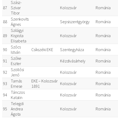
Szász-
87
Szivar
Kolozsvár
Románia
Tibor
Szenkovits
88
Sepsiszentgyörgy
Románia
Ágnes
Szilágyi
89
Kispista
Kolozsvár
Románia
Elisabeta
Szőcs
90
Csíkszéki EKE
Szentegyháza
Románia
István
Szőke
91
Kézdivásárhely
Románia
Eszter
Szöllősi
92
Kolozsvár
Románia
Jenő
Tamás
EKE – Kolozsvár
93
Kolozsvár
Románia
Emese
1891
Tánczos
94
Kolozsvár
Románia
Katalin
Telegdi
95
Andrea
Kolozsvár
Románia
Ágota