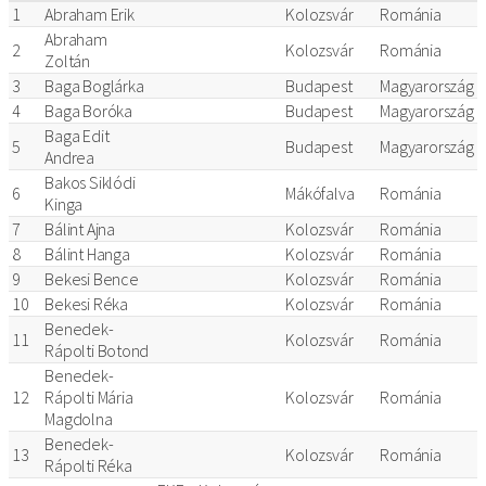
1
Abraham Erik
Kolozsvár
Románia
Abraham
2
Kolozsvár
Románia
Zoltán
3
Baga Boglárka
Budapest
Magyarország
4
Baga Boróka
Budapest
Magyarország
Baga Edit
5
Budapest
Magyarország
Andrea
Bakos Siklódi
6
Mákófalva
Románia
Kinga
7
Bálint Ajna
Kolozsvár
Románia
8
Bálint Hanga
Kolozsvár
Románia
9
Bekesi Bence
Kolozsvár
Románia
10
Bekesi Réka
Kolozsvár
Románia
Benedek-
11
Kolozsvár
Románia
Rápolti Botond
Benedek-
12
Rápolti Mária
Kolozsvár
Románia
Magdolna
Benedek-
13
Kolozsvár
Románia
Rápolti Réka