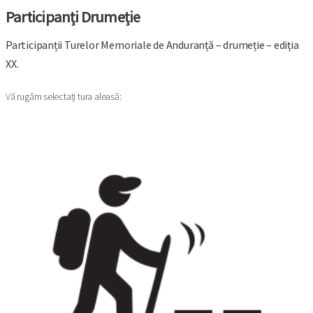
Participanți Drumeție
Participanții Turelor Memoriale de Anduranță – drumeție – ediția
XX.
Vă rugăm selectați tura aleasă: