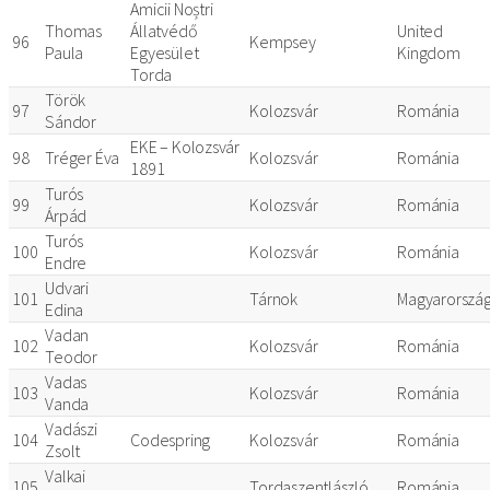
Amicii Noștri
Thomas
Állatvédő
United
96
Kempsey
Paula
Egyesület
Kingdom
Torda
Török
97
Kolozsvár
Románia
Sándor
EKE – Kolozsvár
98
Tréger Éva
Kolozsvár
Románia
1891
Turós
99
Kolozsvár
Románia
Árpád
Turós
100
Kolozsvár
Románia
Endre
Udvari
101
Tárnok
Magyarorszá
Edina
Vadan
102
Kolozsvár
Románia
Teodor
Vadas
103
Kolozsvár
Románia
Vanda
Vadászi
104
Codespring
Kolozsvár
Románia
Zsolt
Valkai
105
Tordaszentlászló
Románia