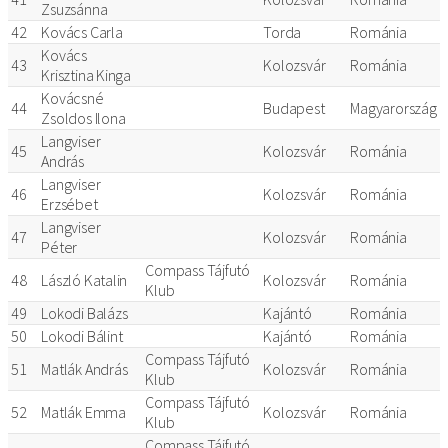
Zsuzsánna
42
Kovács Carla
Torda
Románia
Kovács
43
Kolozsvár
Románia
Krisztina Kinga
Kovácsné
44
Budapest
Magyarország
Zsoldos Ilona
Langviser
45
Kolozsvár
Románia
András
Langviser
46
Kolozsvár
Románia
Erzsébet
Langviser
47
Kolozsvár
Románia
Péter
Compass Tájfutó
48
László Katalin
Kolozsvár
Románia
Klub
49
Lokodi Balázs
Kajántó
Románia
50
Lokodi Bálint
Kajántó
Románia
Compass Tájfutó
51
Matlák András
Kolozsvár
Románia
Klub
Compass Tájfutó
52
Matlák Emma
Kolozsvár
Románia
Klub
Compass Tájfutó