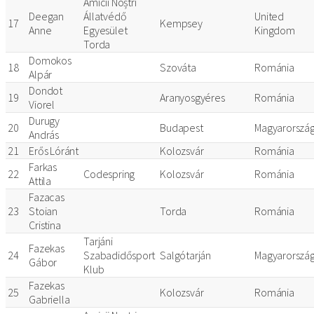
Amicii Noștri
Deegan
Állatvédő
United
17
Kempsey
Anne
Egyesület
Kingdom
Torda
Domokos
18
Szováta
Románia
Alpár
Dondot
19
Aranyosgyéres
Románia
Viorel
Durugy
20
Budapest
Magyarorszá
András
21
Erős Lóránt
Kolozsvár
Románia
Farkas
22
Codespring
Kolozsvár
Románia
Attila
Fazacas
23
Stoian
Torda
Románia
Cristina
Tarjáni
Fazekas
24
Szabadidősport
Salgótarján
Magyarorszá
Gábor
Klub
Fazekas
25
Kolozsvár
Románia
Gabriella