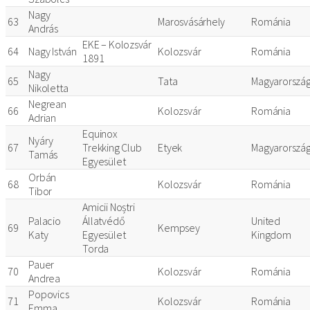
Nagy
63
Marosvásárhely
Románia
András
EKE – Kolozsvár
64
Nagy István
Kolozsvár
Románia
1891
Nagy
65
Tata
Magyarorszá
Nikoletta
Negrean
66
Kolozsvár
Románia
Adrian
Equinox
Nyáry
67
Trekking Club
Etyek
Magyarorszá
Tamás
Egyesület
Orbán
68
Kolozsvár
Románia
Tibor
Amicii Noștri
Palacio
Állatvédő
United
69
Kempsey
Katy
Egyesület
Kingdom
Torda
Pauer
70
Kolozsvár
Románia
Andrea
Popovics
71
Kolozsvár
Románia
Emma