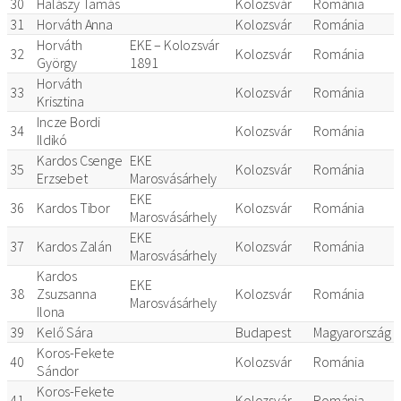
30
Halászy Tamás
Kolozsvár
Románia
31
Horváth Anna
Kolozsvár
Románia
Horváth
EKE – Kolozsvár
32
Kolozsvár
Románia
György
1891
Horváth
33
Kolozsvár
Románia
Krisztina
Incze Bordi
34
Kolozsvár
Románia
Ildikó
Kardos Csenge
EKE
35
Kolozsvár
Románia
Erzsebet
Marosvásárhely
EKE
36
Kardos Tibor
Kolozsvár
Románia
Marosvásárhely
EKE
37
Kardos Zalán
Kolozsvár
Románia
Marosvásárhely
Kardos
EKE
38
Zsuzsanna
Kolozsvár
Románia
Marosvásárhely
Ilona
39
Kelő Sára
Budapest
Magyarország
Koros-Fekete
40
Kolozsvár
Románia
Sándor
Koros-Fekete
41
Kolozsvár
Románia