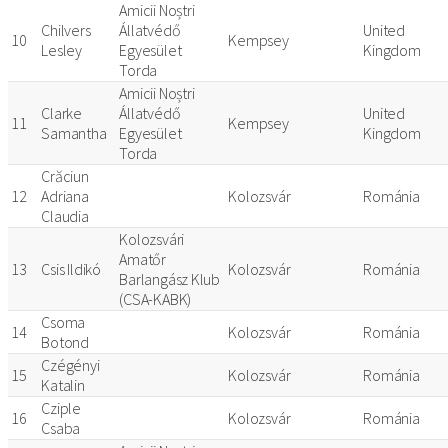
Amicii Noștri
Chilvers
Állatvédő
United
10
Kempsey
Lesley
Egyesület
Kingdom
Torda
Amicii Noștri
Clarke
Állatvédő
United
11
Kempsey
Samantha
Egyesület
Kingdom
Torda
Crăciun
12
Adriana
Kolozsvár
Románia
Claudia
Kolozsvári
Amatőr
13
Csis Ildikó
Kolozsvár
Románia
Barlangász Klub
(CSA-KABK)
Csoma
14
Kolozsvár
Románia
Botond
Czégényi
15
Kolozsvár
Románia
Katalin
Cziple
16
Kolozsvár
Románia
Csaba