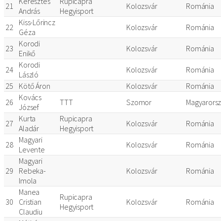
Keresztes
Rupicapra
21
Kolozsvár
Románia
András
Hegyisport
Kiss-Lőrincz
22
Kolozsvár
Románia
Géza
Korodi
23
Kolozsvár
Románia
Enikő
Korodi
24
Kolozsvár
Románia
László
25
Kötő Áron
Kolozsvár
Románia
Kovács
26
TTT
Szomor
Magyarors
József
Kurta
Rupicapra
27
Kolozsvár
Románia
Aladár
Hegyisport
Magyari
28
Kolozsvár
Románia
Levente
Magyari
29
Rebeka-
Kolozsvár
Románia
Imola
Manea
Rupicapra
30
Cristian
Kolozsvár
Románia
Hegyisport
Claudiu