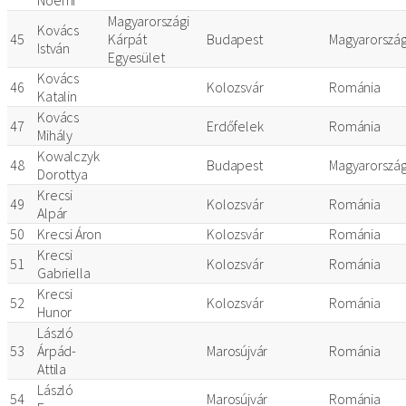
Magyarországi
Kovács
45
Kárpát
Budapest
Magyarorszá
István
Egyesület
Kovács
46
Kolozsvár
Románia
Katalin
Kovács
47
Erdőfelek
Románia
Mihály
Kowalczyk
48
Budapest
Magyarorszá
Dorottya
Krecsi
49
Kolozsvár
Románia
Alpár
50
Krecsi Áron
Kolozsvár
Románia
Krecsi
51
Kolozsvár
Románia
Gabriella
Krecsi
52
Kolozsvár
Románia
Hunor
László
53
Árpád-
Marosújvár
Románia
Attila
László
54
Marosújvár
Románia