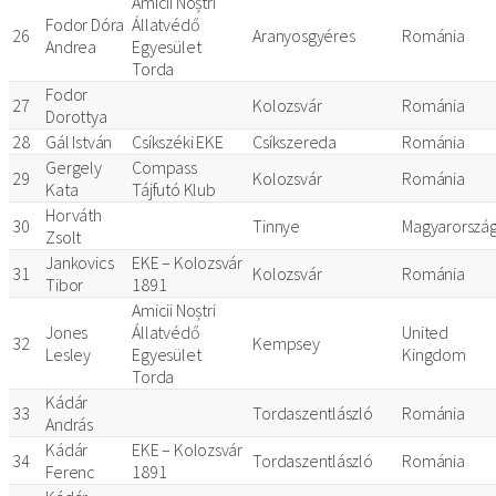
Amicii Noștri
Fodor Dóra
Állatvédő
26
Aranyosgyéres
Románia
Andrea
Egyesület
Torda
Fodor
27
Kolozsvár
Románia
Dorottya
28
Gál István
Csíkszéki EKE
Csíkszereda
Románia
Gergely
Compass
29
Kolozsvár
Románia
Kata
Tájfutó Klub
Horváth
30
Tinnye
Magyarorszá
Zsolt
Jankovics
EKE – Kolozsvár
31
Kolozsvár
Románia
Tibor
1891
Amicii Noștri
Jones
Állatvédő
United
32
Kempsey
Lesley
Egyesület
Kingdom
Torda
Kádár
33
Tordaszentlászló
Románia
András
Kádár
EKE – Kolozsvár
34
Tordaszentlászló
Románia
Ferenc
1891