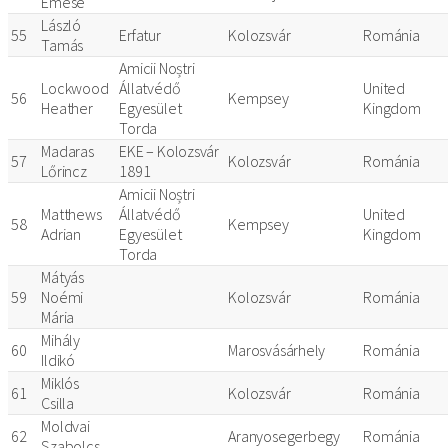
Emese
László
55
Erfatur
Kolozsvár
Románia
Tamás
Amicii Noștri
Lockwood
Állatvédő
United
56
Kempsey
Heather
Egyesület
Kingdom
Torda
Madaras
EKE – Kolozsvár
57
Kolozsvár
Románia
Lőrincz
1891
Amicii Noștri
Matthews
Állatvédő
United
58
Kempsey
Adrian
Egyesület
Kingdom
Torda
Mátyás
59
Noémi
Kolozsvár
Románia
Mária
Mihály
60
Marosvásárhely
Románia
Ildikó
Miklós
61
Kolozsvár
Románia
Csilla
Moldvai
62
Aranyosegerbegy
Románia
Szabolcs