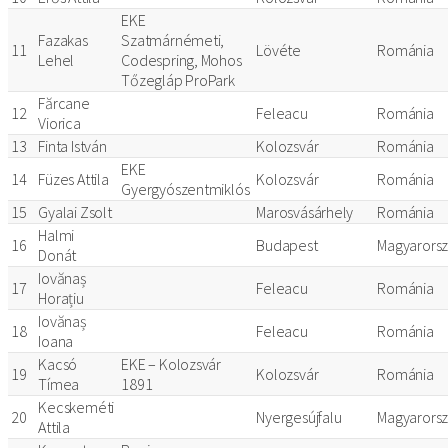
EKE
Fazakas
Szatmárnémeti,
11
Lövéte
Románia
Lehel
Codespring, Mohos
Tőzegláp ProPark
Fărcane
12
Feleacu
Románia
Viorica
13
Finta István
Kolozsvár
Románia
EKE
14
Füzes Attila
Kolozsvár
Románia
Gyergyószentmiklós
15
Gyalai Zsolt
Marosvásárhely
Románia
Halmi
16
Budapest
Magyarors
Donát
Iovănaș
17
Feleacu
Románia
Horațiu
Iovănaș
18
Feleacu
Románia
Ioana
Kacsó
EKE – Kolozsvár
19
Kolozsvár
Románia
Tímea
1891
Kecskeméti
20
Nyergesújfalu
Magyarors
Attila