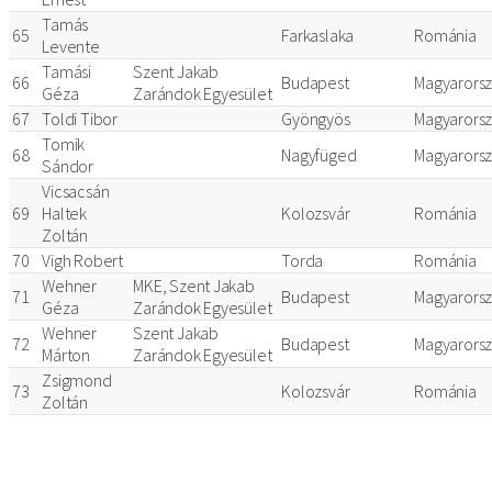
Tamás
65
Farkaslaka
Románia
Levente
Tamási
Szent Jakab
66
Budapest
Magyarors
Géza
Zarándok Egyesület
67
Toldi Tibor
Gyöngyös
Magyarors
Tomik
68
Nagyfüged
Magyarors
Sándor
Vicsacsán
69
Haltek
Kolozsvár
Románia
Zoltán
70
Vigh Robert
Torda
Románia
Wehner
MKE, Szent Jakab
71
Budapest
Magyarors
Géza
Zarándok Egyesület
Wehner
Szent Jakab
72
Budapest
Magyarors
Márton
Zarándok Egyesület
Zsigmond
73
Kolozsvár
Románia
Zoltán