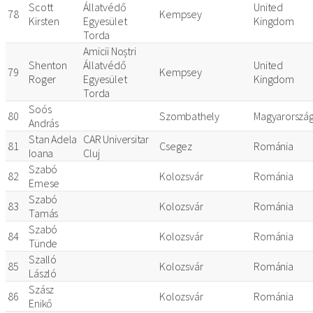
Scott
Állatvédő
United
78
Kempsey
Kirsten
Egyesület
Kingdom
Torda
Amicii Noștri
Shenton
Állatvédő
United
79
Kempsey
Roger
Egyesület
Kingdom
Torda
Soós
80
Szombathely
Magyarorszá
András
Stan Adela
CAR Universitar
81
Csegez
Románia
Ioana
Cluj
Szabó
82
Kolozsvár
Románia
Emese
Szabó
83
Kolozsvár
Románia
Tamás
Szabó
84
Kolozsvár
Románia
Tünde
Szalló
85
Kolozsvár
Románia
László
Szász
86
Kolozsvár
Románia
Enikő