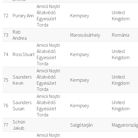
Amicii Noștri
Állatvédő
United
72
Pursey Ann
Kempsey
Egyesület
Kingdom
Torda
Rab
73
Marosvásárhely
Románia
Andrea
Amicii Noștri
Állatvédő
United
74
Ross Stuart
Kempsey
Egyesület
Kingdom
Torda
Amicii Noștri
Saunders
Állatvédő
United
75
Kempsey
Kevin
Egyesület
Kingdom
Torda
Amicii Noștri
Saunders
Állatvédő
United
76
Kempsey
Susan
Egyesület
Kingdom
Torda
Schön
77
Salgótarján
Magyarorszá
Jakub
Amicii Noștri