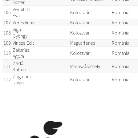
Eszter
Verbitchi
106
Kolozsvár
Románia
Éva
107
Veres Anna
Kolozsvár
Románia
Vigh
108
Kolozsvár
Románia
Gyöngyi
109
Vincze Edit
Magyarfenes
Románia
Zakariás
110
Kolozsvár
Románia
Ágota
Zsidó
111
Marosvásárhely
Románia
Katalin
Zsigmond
112
Kolozsvár
Románia
István