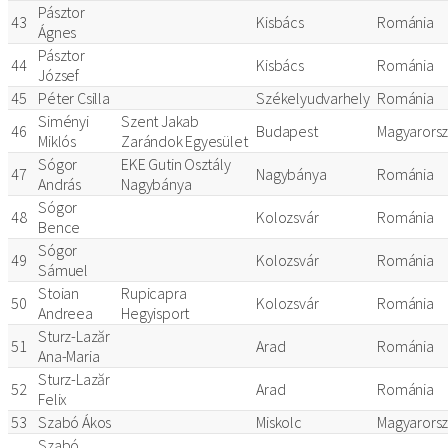
Pásztor
43
Kisbács
Románia
Ágnes
Pásztor
44
Kisbács
Románia
József
45
Péter Csilla
Székelyudvarhely
Románia
Siményi
Szent Jakab
46
Budapest
Magyarors
Miklós
Zarándok Egyesület
Sógor
EKE Gutin Osztály
47
Nagybánya
Románia
András
Nagybánya
Sógor
48
Kolozsvár
Románia
Bence
Sógor
49
Kolozsvár
Románia
Sámuel
Stoian
Rupicapra
50
Kolozsvár
Románia
Andreea
Hegyisport
Sturz-Lazăr
51
Arad
Románia
Ana-Maria
Sturz-Lazăr
52
Arad
Románia
Felix
53
Szabó Ákos
Miskolc
Magyarors
Szabó