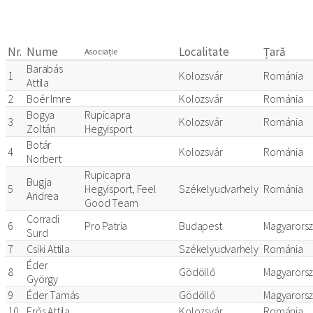
Nr.
Nume
Localitate
Țară
Asociație
Barabás
1
Kolozsvár
Románia
Attila
2
Boér Imre
Kolozsvár
Románia
Bogya
Rupicapra
3
Kolozsvár
Románia
Zoltán
Hegyisport
Botár
4
Kolozsvár
Románia
Norbert
Rupicapra
Bugja
5
Hegyisport, Feel
Székelyudvarhely
Románia
Andrea
Good Team
Corradi
6
Pro Patria
Budapest
Magyarors
Surd
7
Csiki Attila
Székelyudvarhely
Románia
Éder
8
Gödöllő
Magyarors
György
9
Éder Tamás
Gödöllő
Magyarors
10
Erős Attila
Kolozsvár
Románia