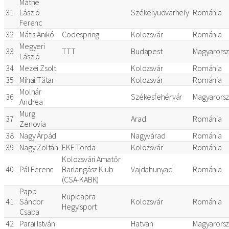
Máthé
31
László
Székelyudvarhely
Románia
Ferenc
32
Mátis Anikó
Codespring
Kolozsvár
Románia
Megyeri
33
TTT
Budapest
Magyarors
László
34
Mezei Zsolt
Kolozsvár
Románia
35
Mihai Tătar
Kolozsvár
Románia
Molnár
36
Székesfehérvár
Magyarors
Andrea
Murg
37
Arad
Románia
Zenovia
38
Nagy Árpád
Nagyvárad
Románia
39
Nagy Zoltán
EKE Torda
Kolozsvár
Románia
Kolozsvári Amatőr
40
Pál Ferenc
Barlangász Klub
Vajdahunyad
Románia
(CSA-KABK)
Papp
Rupicapra
41
Sándor
Kolozsvár
Románia
Hegyisport
Csaba
42
Parai István
Hatvan
Magyarors