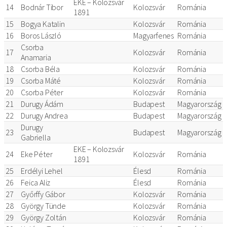
EKE – Kolozsvár
14
Bodnár Tibor
Kolozsvár
Románia
1891
15
Bogya Katalin
Kolozsvár
Románia
16
Boros László
Magyarfenes
Románia
Csorba
17
Kolozsvár
Románia
Anamaria
18
Csorba Béla
Kolozsvár
Románia
19
Csorba Máté
Kolozsvár
Románia
20
Csorba Péter
Kolozsvár
Románia
21
Durugy Ádám
Budapest
Magyarország
22
Durugy Andrea
Budapest
Magyarország
Durugy
23
Budapest
Magyarország
Gabriella
EKE – Kolozsvár
24
Eke Péter
Kolozsvár
Románia
1891
25
Erdélyi Lehel
Élesd
Románia
26
Feica Aliz
Élesd
Románia
27
Győrffy Gábor
Kolozsvár
Románia
28
György Tünde
Kolozsvár
Románia
29
György Zoltán
Kolozsvár
Románia