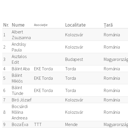
Nr.
Nume
Localitate
Țară
Asociație
Albert
1
Kolozsvár
Románia
Zsuzsanna
Andrásy
2
Kolozsvár
Románia
Paula
Asztalos
3
Budapest
Magyarorszá
Edit
4
Bálint Aba
EKE Torda
Torda
Románia
Bálint
5
EKE Torda
Torda
Románia
Miklós
Bálint
6
EKE Torda
Torda
Románia
Tünde
7
Biró József
Kolozsvár
Románia
Bocsárdi
8
Mălina
Kolozsvár
Románia
Andreea
9
Boza Éva
TTT
Mende
Magyarorszá