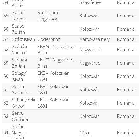
54
Szászfenes
Románia
Árpád
Szabó
Rupicapra
55
Kolozsvár
Románia
Ferenc
Hegyisport
Szabó
56
Kolozsvár
Románia
Zoltán
57
Szász István
Codespring
Marosvásárhely
Románia
Szénási
EKE '91 Nagyvárad-
58
Nagyvárad
Románia
Nándor
Bihar
Szénási
EKE '91 Nagyvárad-
59
Nagyvárad
Románia
Zoltán
Bihar
Szilágyi
EKE – Kolozsvár
60
Kolozsvár
Románia
István
1891
Szima
EKE – Kolozsvár
61
Kolozsvár
Románia
Szabolcs
1891
Sztranyiczki
EKE – Kolozsvár
62
Kolozsvár
Románia
Gábor
1891
Șerbu
63
Kolozsvár
Románia
Cătălina
Ștefan-
64
Matyus
Călan
Románia
Ernest