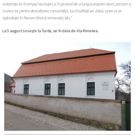
rezistența lor în timpul revoluției și în general de-a lungul propriei istorii, precum și
munca lor pentru dezvoltarea comunității, lau însuflețit pe Jókai, ceea ce se
oglindește în fiecare rând al romanului său.”
La 5 august sosește la Turda, iar în data de 6 la Rimetea.