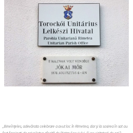
„Bineînțeles, adevărata celebrare a avut loc în Rimetea, dar și la sosirea în sat au
fost fascinați de priveliștea oferită de Piatra Secuiului. Și pe vizitatorii de azi îi