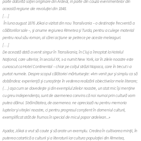
parte datorită soției originare din Ardeal, în parte din cauza evenimentelor din
această regiune ale revoluției din 1848.
[…]
În luna august 1876 Jókai a vizitat din nou Transilvania – o destinație frecventă a
călătoriilor sale –, și anume regiunea Rimetea și Turda, pentru a culege material
pentru noul său roman, al cărei acțiune se petrece pe aceste meleaguri.
[…]
De această dată a venit singur în Transilvania, în Cluj a înnoptat la Hotelul
Național, care ulterior, în secolul XX, s-a numit New York, iar în zilele noastre este
cunoscut ca Hotel Continental – chiar pe colțul străzii Napoca, care în trecut i-a
purtat numele. Despre scopul călătoriei mărturisește: «Am venit pur și simplu ca să
dobândesc experiență și cunoștințe în vederea realizării obiectivelor mele literare;
(…) așa cum se dovedește și din exemplul zilelor noastre, un stat mic își menține
cu greu independența, sunt de asemenea convins că noi numai prin cultură vom
putea dăinui. Străinătatea, de asemenea. ne apreciază nu pentru memoria
luptelor și vitejiei noastre, ci pentru progresul conștient în domeniul culturii,
exemplificat atât de frumos în special de micul popor ardelean...»
Așadar, Jókai a vrut să caute și să arate un exemplu. Credea în cultivarea minții, în
puterea catartică a culturii și a literaturii iar cultura populației din Rimetea,