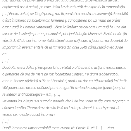
captivează acest peisaj, pe care Jókai l-a descris atât de expresiv în romanul său.
[…] Pentru Jókai, pe lângă peisaj, sau în paralel cu acesta, o experiență deosebită
a fost întâlnirea cu locuitorii din Rimetea și cunoașterea lor. La masa de prânz
organizată la Parohia Unitariană, Jókai l-a întâlnit pe cel care urma să fie una din
sursele de inspirație pentru personajul principal Adorján Manassé: Zsakó István (în
vârstă de 67 de ani în momentul întâlnirii celor doi), care a jucat un rol deosebit de
important în evenimentele de la Rimetea din anul 1848, când Zsakó avea 39 de
ani.
[…]
După Rimetea, Jókai și însoțitorii lui au vizitat o altă scenă a acțiunii romanului, la
o jumătate de oră de mers pe jos: localitatea Colțești. Pe drum a observat cu
atențe fiecare părticică a Pietrei Secuiului, apoi s-au dus cu trăsura până la Cheile
Vălișoarei, care oferea adăpost pentru fugari în perioada curuților (participanți ai
revoltelor antihabsburgice – n.tr.). […]
Revenind la Colțești, s-a uitat din poalele dealului la ruinele cetății care a aparținut
cândva familiei Thoroczkay. Acesta însă nu l-a impresionat în mod special, de
vreme ce nu este evocat în roman.
[…]
După Rimetea a urmat cealaltă mare aventură: Cheile Turzii. […] … ziua