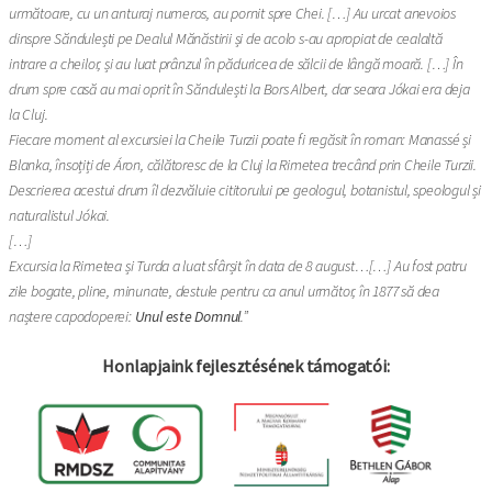
următoare, cu un anturaj numeros, au pornit spre Chei. […] Au urcat anevoios
dinspre Săndulești pe Dealul Mănăstirii și de acolo s-au apropiat de cealaltă
intrare a cheilor, și au luat prânzul în păduricea de sălcii de lângă moară. […] În
drum spre casă au mai oprit în Săndulești la Bors Albert, dar seara Jókai era deja
la Cluj.
Fiecare moment al excursiei la Cheile Turzii poate fi regăsit în roman: Manassé și
Blanka, însoțiți de Áron, călătoresc de la Cluj la Rimetea trecând prin Cheile Turzii.
Descrierea acestui drum îl dezvăluie cititorului pe geologul, botanistul, speologul și
naturalistul Jókai.
[…]
Excursia la Rimetea și Turda a luat sfârșit în data de 8 august…[…] Au fost patru
zile bogate, pline, minunate, destule pentru ca anul următor, în 1877 să dea
naștere capodoperei:
Unul este Domnul
.”
Honlapjaink fejlesztésének támogatói: