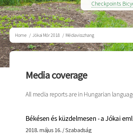
Checkpoints Bicy
Breadcrumb
Home
Jókai Mór 2018
Médiavisszhang
Media coverage
All media reports are in Hungarian languag
Békésen és küzdelmesen - a Jókai emlé
2018. május 16. / Szabadság