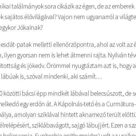
nikai találmányok sora cikázik az égen, de az emberek
ék sajátos élővilágával? Vajon nem ugyanarról a világt
 egykor Jókainak?
esdát-patak melletti ellenőrzőpontra, ahol az volt az
em, ilyen gyorsan nem is lehet átmenni rajta. Nyilván
itottság és jókedv. Örömmel nyugtáztam azt is, hogy 
 lábúak is, szóval mindenki, aki számít…
közötti bácsi épp mindkét lábával belecsúszott, de 
melkedő egy erdőn át. A Kápolnás-tető és a Curmătura
ypálya, amolyan sziklával hintett aknamező terült előtt
élrelépésért, sziklábavágott, sajgó lábujjért. Ezen a 
a helioscopia, Euphorbia epithymoides) volt az uralko