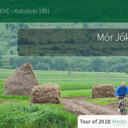
Skip
EKE – Kolozsvár 1891
to
main
Mór Jók
content
Tour of 2018:
Media 