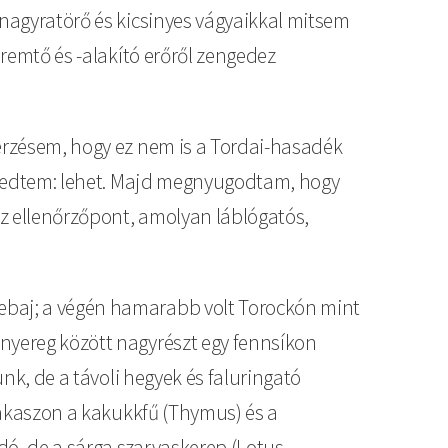
 nagyratörő és kicsinyes vágyaikkal mitsem
eremtő és -alakító erőről zengedez
 érzésem, hogy ez nem is a Tordai-hasadék
 tévedtem: lehet. Majd megnyugodtam, hogy
az ellenőrzőpont, amolyan láblógatós,
sebaj; a végén hamarabb volt Torockón mint
-nyereg között nagyrészt egy fennsíkon
ünk, de a távoli hegyek és faluringató
szakaszon a kakukkfű (Thymus) és a
dó, de a sárga szarvaskerep (Lotus