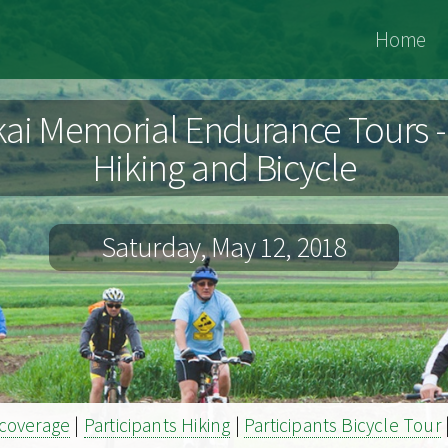
Jókai
Home
Archiv
ai Memorial Endurance Tours -
Hiking and Bicycle
Saturday, May 12, 2018
coverage
|
Participants Hiking
|
Participants Bicycle Tour