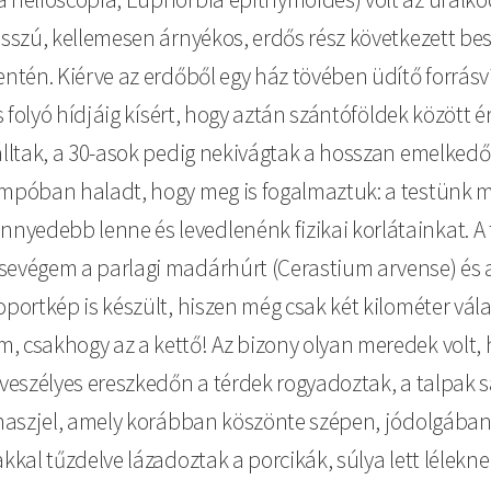
hosszú, kellemesen árnyékos, erdős rész következett be
entén. Kiérve az erdőből egy ház tövében üdítő forrásví
os folyó hídjáig kísért, hogy aztán szántóföldek között 
álltak, a 30-asok pedig nekivágtak a hosszan emelkedő
mpóban haladt, hogy meg is fogalmaztuk: a testünk mint
yedebb lenne és levedlenénk fizikai korlátainkat. A f
evégem a parlagi madárhúrt (Cerastium arvense) és a ré
portkép is készült, hiszen még csak két kilométer válas
, csakhogy az a kettő! Az bizony olyan meredek volt, 
 veszélyes ereszkedőn a térdek rogyadoztak, a talpak s
anaszjel, amely korábban köszönte szépen, jódolgában a
kkal tűzdelve lázadoztak a porcikák, súlya lett léleknek