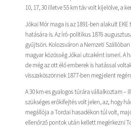
10, 17, 30 illetve 55 km táv volt kijelölve, a
Jókai Mór maga is az 1891-ben alakult EKE ta
hatására is. Az író-politikus 1876 augusztu
gyűjtsön. Kolozsváron a Nemzeti Szállóban 
magyar közösség Jókai utcaként ismeri. A há
de még az ott élő emberek is hatással volta
visszaköszönnek 1877-ben megjelent regén
A 30 km-es gyalogos túrára vállalkoztam – 
szükséges erőkifejtés volt jelen, az, hogy h
megállója a Tordai hasadékon túl volt, maj
ellenőrző pontok után kellett megérkezni T