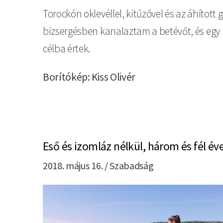
Torockón oklevéllel, kitűzővel és az áhítot
bizsergésben kanalaztam a betévőt, és egy 
célba értek.
Borítókép: Kiss Olivér
Eső és izomláz nélkül, három és fél év
2018. május 16. / Szabadság