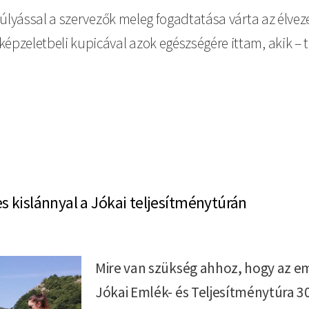
t gúlyással a szervezők meleg fogadtatása várta az él
képzeletbeli kupicával azok egészségére ittam, akik – 
es kislánnyal a Jókai teljesítménytúrán
Mire van szükség ahhoz, hogy az emb
Jókai Emlék- és Teljesítménytúra 3