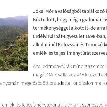
Jókai Mór a valóságból táplálkozó k
Köztudott, hogy még a grafomániás
termékenységgel alkotott ̶ de arra
Erdélyi Kárpát-Egyesület 1998-ban,
alkalmából Kolozsvár és Torockó kö
emlék- és teljesítménytúrát szervez
A teljesítménytúrák mindig az emberi
magát? Mire vállalkozik? A kitűzött cé
úra nyomán megerősödött öntudattal, önbizalommal ker
i emlék- és teljesítménytúrának idén a huszonegyedik