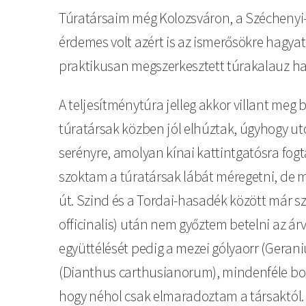
Túratársaim még Kolozsváron, a Széchenyi-
érdemes volt azért is az ismerősökre hagya
praktikusan megszerkesztett túrakalauz has
A teljesítménytúra jelleg akkor villant meg
túratársak közben jól elhúztak, úgyhogy u
serényre, amolyan kínai kattintgatósra fogta
szoktam a túratársak lábát méregetni, de 
út. Szind és a Tordai-hasadék között már szá
officinalis) után nem győztem betelni az á
együttélését pedig a mezei gólyaorr (Gerani
(Dianthus carthusianorum), mindenféle bogl
hogy néhol csak elmaradoztam a társaktól. 