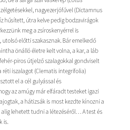
szélgetésekkel, nagyezerjófűvel (Dictamnus
z hűsített, útra kelve pedig bodzavirágok
érkezzünk meg a zsíroskenyérrel is
, utolsó előtti szakasznak. Bár emelkedő
ha önálló életre kelt volna, a kar, a láb
ehér-piros útjelző szalagokkal gondviselt
ti iszalagot (Clematis integrifolia)
ztott el a cél gulyással és
hogy az amúgy már elfáradt testeket igazi
ajogtak, a hátizsák is most kezdte kínozni a
lig lehetett tudni a létezéséről… A test és
 is.