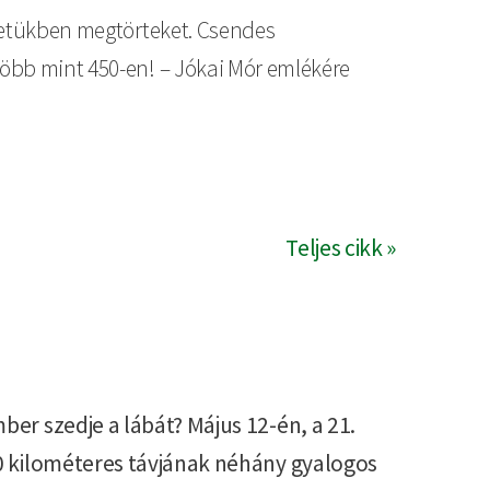
vezetükben megtörteket. Csendes
több mint 450-en! – Jókai Mór emlékére
Teljes cikk »
er szedje a lábát? Május 12-én, a 21.
0 kilométeres távjának néhány gyalogos