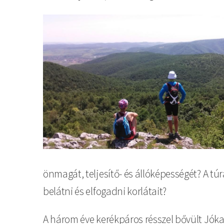
önmagát, teljesítő- és állóképességét? A t
belátni és elfogadni korlátait?
A három éve kerékpáros résszel bővült Jóka