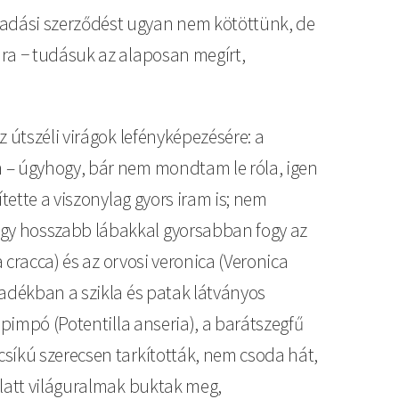
ladási szerződést ugyan nem kötöttünk, de
ára − tudásuk az alaposan megírt,
 útszéli virágok lefényképezésére: a
n – úgyhogy, bár nem mondtam le róla, igen
tette a viszonylag gyors iram is; nem
ogy hosszabb lábakkal gyorsabban fogy az
 cracca) és az orvosi veronica (Veronica
sadékban a szikla és patak látványos
apimpó (Potentilla anseria), a barátszegfű
síkú szerecsen tarkították, nem csoda hát,
alatt világuralmak buktak meg,