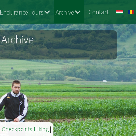
Contact
Endurance Tours
Archive
 Archive
|
Checkpoints Hiking
|