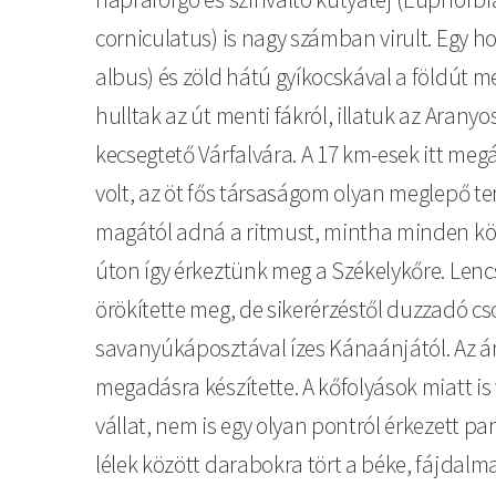
corniculatus) is nagy számban virult. Egy 
albus) és zöld hátú gyíkocskával a földút m
hulltak az út menti fákról, illatuk az Arany
kecsegtető Várfalvára. A 17 km-esek itt meg
volt, az öt fős társaságom olyan meglepő te
magától adná a ritmust, mintha minden könn
úton így érkeztünk meg a Székelykőre. Lencs
örökítette meg, de sikerérzéstől duzzadó cso
savanyúkáposztával ízes Kánaánjától. Az ám
megadásra készítette. A kőfolyások miatt is
vállat, nem is egy olyan pontról érkezett p
lélek között darabokra tört a béke, fájdalma