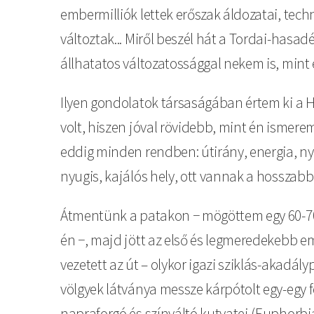
embermilliók lettek erőszak áldozatai, tech
változtak... Miről beszél hát a Tordai-hasad
állhatatos változatossággal nekem is, mint
Ilyen gondolatok társaságában értem ki a H
volt, hiszen jóval rövidebb, mint én ismer
eddig minden rendben: útirány, energia, ny
nyugis, kajálós hely, ott vannak a hosszabb
Átmentünk a patakon − mögöttem egy 60-70 
én −, majd jött az első és legmeredekebb e
vezetett az út – olykor igazi sziklás-akadál
völgyek látványa messze kárpótolt egy-egy f
napraforgó és színváltó kutyatej (Euphorbi