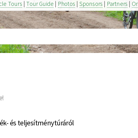
cle Tours
|
Tour Guide
|
Photos
|
Sponsors
|
Partners
|
Or
e!
k- és teljesítménytúráról