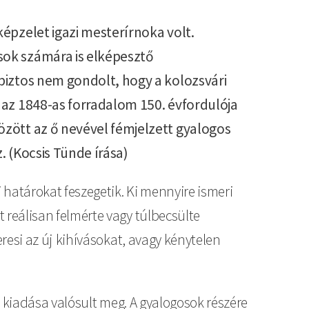
épzelet igazi mesterírnoka volt.
ok számára is elképesztő
 biztos nem gondolt, hogy a kolozsvári
 az 1848-as forradalom 150. évfordulója
zött az ő nevével fémjelzett gyalogos
. (Kocsis Tünde írása)
 határokat feszegetik. Ki mennyire ismeri
lt reálisan felmérte vagy túlbecsülte
esi az új kihívásokat, avagy kénytelen
 kiadása valósult meg. A gyalogosok részére