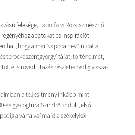
rmazású felesége, Laborfalvi Róza színésznő
ű regényéhez adatokat és inspirációt
len hát, hogy a mai Napoca nevű utcát a
és torockószentgyörgyi tájat, történelmet,
ötte, a roved utazás részletei pedig vissza-
ásaimban a teljesítmény inkább mint
30-as gyalogtúra Szindről indult, első
edig a várfalvai majd a székelykői