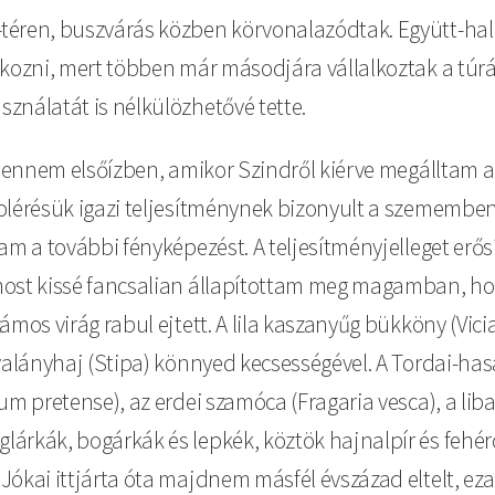
téren, buszvárás közben körvonalazódtak. Együtt-ha
tkozni, mert többen már másodjára vállalkoztak a túr
ználatát is nélkülözhetővé tette.
 bennem elsőízben, amikor Szindről kiérve megálltam az
tolérésük igazi teljesítménynek bizonyult a szemembe
m a további fényképezést. A teljesítményjelleget erősí
most kissé fancsalian állapítottam meg magamban, h
mos virág rabul ejtett. A lila kaszanyűg bükköny (Vicia
rvalányhaj (Stipa) könnyed kecsességével. A Tordai-ha
um pretense), az erdei szamóca (Fragaria vesca), a lib
árkák, bogárkák és lepkék, köztök hajnalpír és fehérc
Jókai ittjárta óta majdnem másfél évszázad eltelt, ez