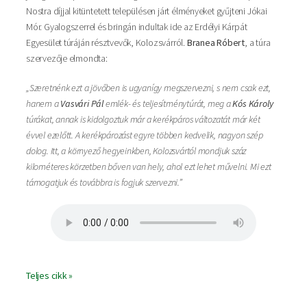
Nostra díjjal kitüntetett településen járt élményeket gyűjteni Jókai
Mór. Gyalogszerrel és bringán indultak ide az Erdélyi Kárpát
Egyesület túráján résztvevők, Kolozsvárról.
Branea Róbert
, a túra
szervezője elmondta:
„Szeretnénk ezt a jövőben is ugyanígy megszervezni, s nem csak ezt,
hanem a
Vasvári Pál
emlék- és teljesítménytúrát, meg a
Kós Károly
túrákat, annak is kidolgoztuk már a kerékpáros változatát már két
évvel ezelőtt. A kerékpározást egyre többen kedvelik, nagyon szép
dolog. Itt, a környező hegyeinkben, Kolozsvártól mondjuk száz
kilométeres körzetben bőven van hely, ahol ezt lehet művelni. Mi ezt
támogatjuk és továbbra is fogjuk szervezni.”
Teljes cikk »