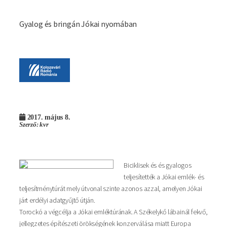
Gyalog és bringán Jókai nyomában
Imagine
2017. május 8.
Szerző: kvr
Biciklisek és és gyalogos
teljesítették a Jókai emlék- és
teljesítménytúrát mely útvonal szinte azonos azzal, amelyen Jókai
járt erdélyi adatgyűjtő útján.
Torockó a végcélja a Jókai emléktúrának. A Székelykő lábainál fekvő,
jellegzetes építészeti örökségének konzerválása miatt Europa