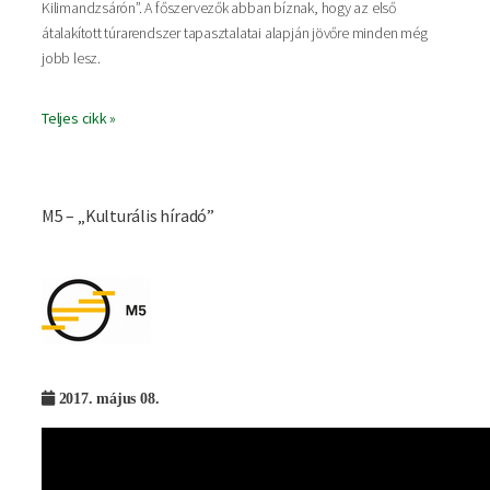
Kilimandzsárón”. A főszervezők abban bíznak, hogy az első
átalakított túrarendszer tapasztalatai alapján jövőre minden még
jobb lesz.
Teljes cikk »
M5 – „Kulturális híradó”
Imagine
2017. május 08.