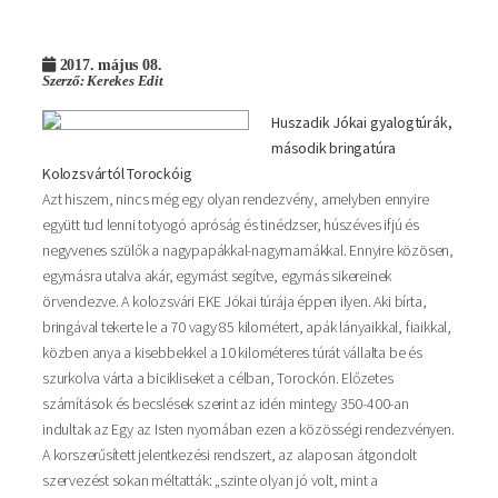
2017. május 08.
Szerző: Kerekes Edit
Huszadik Jókai gyalogtúrák,
második bringatúra
Kolozsvártól Torockóig
Azt hiszem, nincs még egy olyan rendezvény, amelyben ennyire
együtt tud lenni totyogó apróság és tinédzser, húszéves ifjú és
negyvenes szülők a nagypapákkal-nagymamákkal. Ennyire közösen,
egymásra utalva akár, egymást segítve, egymás sikereinek
örvendezve. A kolozsvári EKE Jókai túrája éppen ilyen. Aki bírta,
bringával tekerte le a 70 vagy 85 kilométert, apák lányaikkal, fiaikkal,
közben anya a kisebbekkel a 10 kilométeres túrát vállalta be és
szurkolva várta a bicikliseket a célban, Torockón. Előzetes
számítások és becslések szerint az idén mintegy 350-400-an
indultak az Egy az Isten nyomában ezen a közösségi rendezvényen.
A korszerűsített jelentkezési rendszert, az alaposan átgondolt
szervezést sokan méltatták: „szinte olyan jó volt, mint a