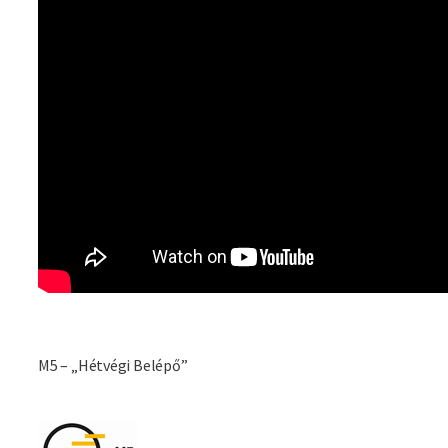
M5 – „Hétvégi Belépő”
Imagine