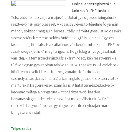
Online lehet regisztrálni a
kolozsvári EKE túráira
Tetszetős honlap várja a május 6-ai Jókai gyalogos és bringatúrák
résztvevőinek jelentkezését. A közel 130 éves történelme folyamán
már oly sokszor megújulni képes Erdélyi Kárpát-Egyesület kolozsvári
szervezetének életébe beköszöntött a digitális korszak. Egyben
lassan megdőlni látszik az általános vélekedés, miszerint az EKÉ-be
„csak öregek járnak”, még ha igaz is, hogy főleg a nyugdíjasoknak
van idejük a temérdek kirándulás akár mindegyikén részt venni – a
túrákon egyre gyakrabban találkozni 30-40-esekkel is. A fiatalabbak
körében kedveltebbek a buszos, vonatos kirándulások,
személyautós „karavántúrák”, a barlanglátogatások, de szerveztek
már túrákat kisgyerekesek számára is. A fiatal természetkedvelők
kedvenc műfaja a bringatúra – itt tinédzserektől kezdve
hatvanasokig mindenféle korosztályt megtalálhatunk. Az EKE
mindkét, hagyományosan gyalogos teljesítménytúráján már
bringatúra is indul.
Teljes cikk »