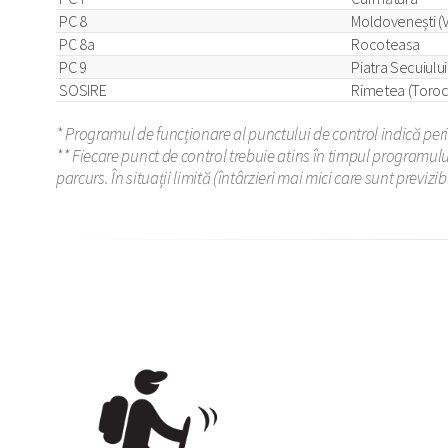
PC 8
Moldovenești (V
PC 8a
Rocoteasa
PC 9
Piatra Secuiului
SOSIRE
Rimetea (Toroc
* Programul de funcționare al punctului de control indică perio
** Fiecare punct de control trebuie atins în timpul programulu
parcurs. În situații limită (întârzieri mai mici care sunt previzi