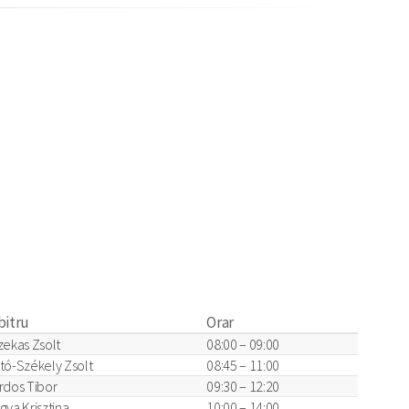
bitru
Orar
zekas Zsolt
08:00 – 09:00
tó-Székely Zsolt
08:45 – 11:00
rdos Tibor
09:30 – 12:20
gya Krisztina
10:00 – 14:00