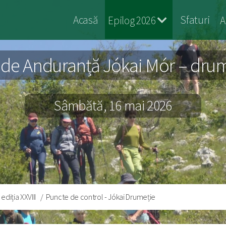
Jokai
Acasă
Sfaturi
Epilog 2026
A
Gyalog
de Anduranță Jókai Mór – drumeț
Sâmbătă, 16 mai 2026
diția XXVIII
Puncte de control - Jókai Drumeție