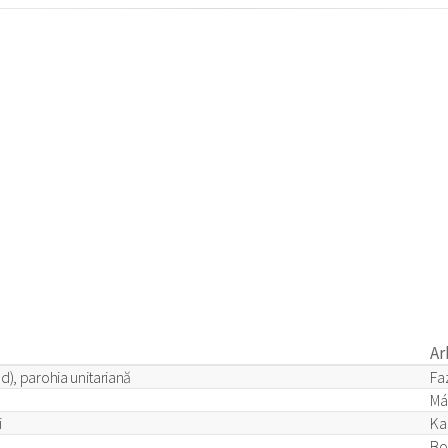
Ar
d), parohia unitariană
Fa
Má
i
Ka
Bo