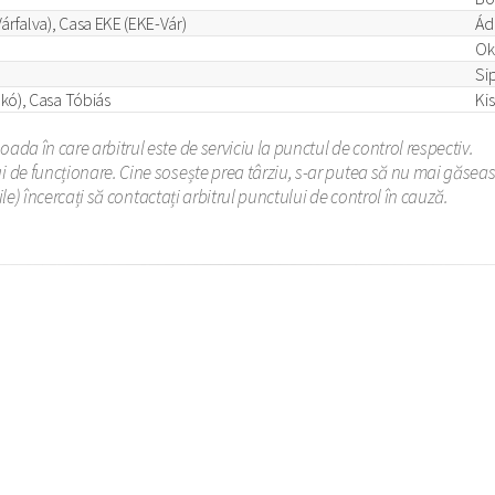
árfalva), Casa EKE (EKE-Vár)
Ád
Ok
Si
kó), Casa Tóbiás
Ki
ada în care arbitrul este de serviciu la punctul de control respectiv.
i de funcționare. Cine sosește prea târziu, s-ar putea să nu mai găseasc
bile) încercați să contactați arbitrul punctului de control în cauză.