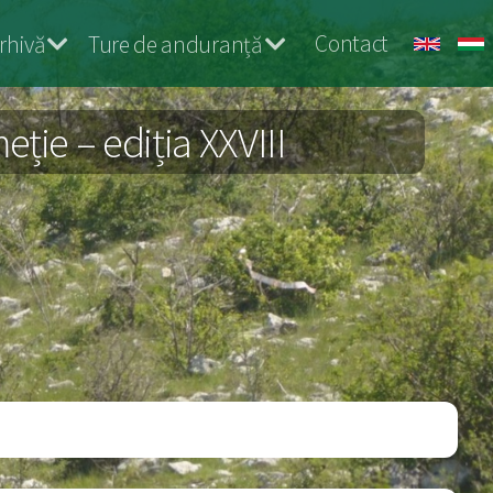
Contact
rhivă
Ture de anduranță
ie – ediția XXVIII