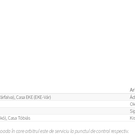
Ar
árfalva), Casa EKE (EKE-Vár)
Ád
Ok
Si
kó), Casa Tóbiás
Ki
ada în care arbitrul este de serviciu la punctul de control respectiv.