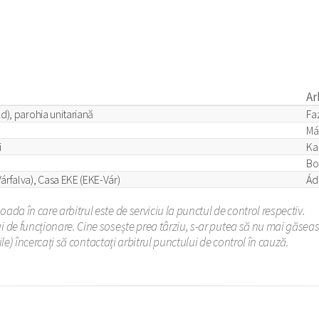
Ar
d), parohia unitariană
Fa
Má
i
Ka
Bo
árfalva), Casa EKE (EKE-Vár)
Ád
ada în care arbitrul este de serviciu la punctul de control respectiv.
i de funcționare. Cine sosește prea târziu, s-ar putea să nu mai găseasc
bile) încercați să contactați arbitrul punctului de control în cauză.