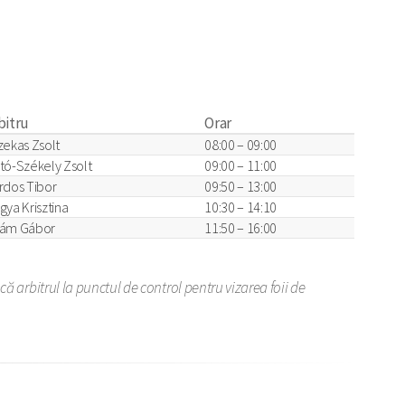
bitru
Orar
zekas Zsolt
08:00 – 09:00
tó-Székely Zsolt
09:00 – 11:00
rdos Tibor
09:50 – 13:00
gya Krisztina
10:30 – 14:10
ám Gábor
11:50 – 16:00
ă arbitrul la punctul de control pentru vizarea foii de