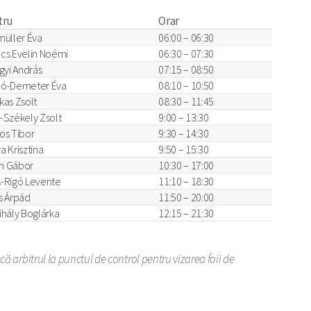
tru
Orar
müller Éva
06:00 – 06:30
cs Evelin Noémi
06:30 – 07:30
gyi András
07:15 – 08:50
ó-Demeter Éva
08:10 – 10:50
kas Zsolt
08:30 – 11:45
-Székely Zsolt
9:00 – 13:30
os Tibor
9:30 – 14:30
a Krisztina
9:50 – 15:30
m Gábor
10:30 – 17:00
-Rigó Levente
11:10 – 18:30
s Árpád
11:50 – 20:00
ihály Boglárka
12:15 – 21:30
ă arbitrul la punctul de control pentru vizarea foii de