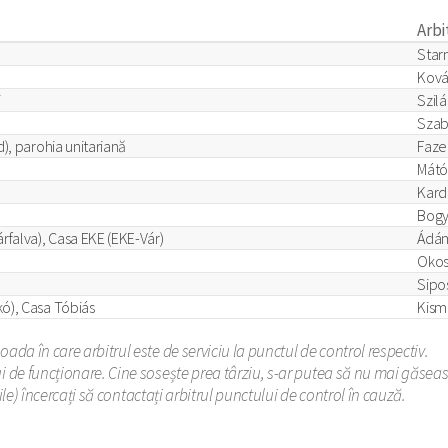
Arbi
Star
Ková
i
Szilá
Szab
d), parohia unitariană
Faze
Mátó
Kard
Bogy
rfalva), Casa EKE (EKE-Vár)
Ádá
Okos
Sipo
ó), Casa Tóbiás
Kism
ada în care arbitrul este de serviciu la punctul de control respectiv.
i de funcționare. Cine sosește prea târziu, s-ar putea să nu mai găseasc
bile) încercați să contactați arbitrul punctului de control în cauză.