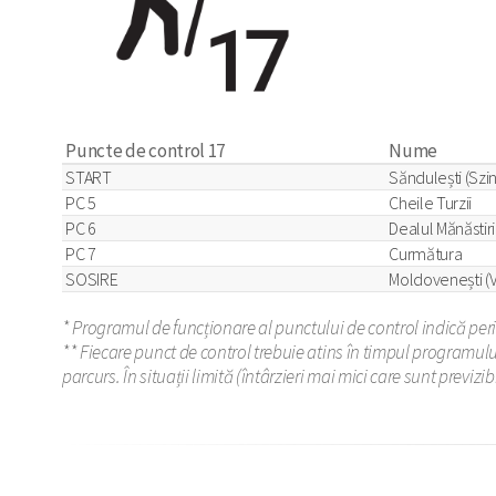
Puncte de control 17
Nume
START
Săndulești (Szin
PC 5
Cheile Turzii
PC 6
Dealul Mănăstiri
PC 7
Curmătura
SOSIRE
Moldovenești (V
* Programul de funcționare al punctului de control indică perio
** Fiecare punct de control trebuie atins în timpul programulu
parcurs. În situații limită (întârzieri mai mici care sunt previzi