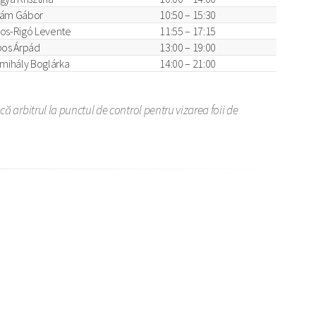
ám Gábor
10:50 – 15:30
os-Rigó Levente
11:55 – 17:15
pos Árpád
13:00 – 19:00
smihály Boglárka
14:00 – 21:00
ă arbitrul la punctul de control pentru vizarea foii de