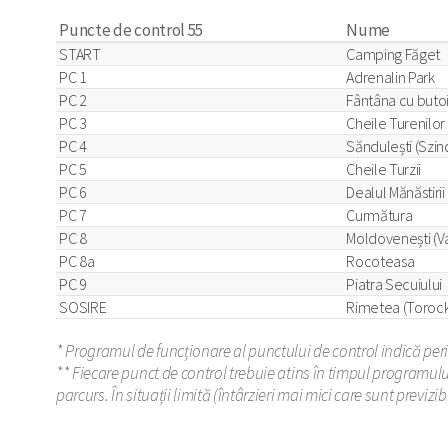
Puncte de control 55
Nume
START
Camping Făget
PC 1
Adrenalin Park
PC 2
Fântâna cu buto
PC 3
Cheile Turenilor
PC 4
Săndulești (Szin
PC 5
Cheile Turzii
PC 6
Dealul Mănăstirii
PC 7
Curmătura
PC 8
Moldovenești (Vá
PC 8a
Rocoteasa
PC 9
Piatra Secuiului
SOSIRE
Rimetea (Torock
* Programul de funcționare al punctului de control indică perio
** Fiecare punct de control trebuie atins în timpul programulu
parcurs. În situații limită (întârzieri mai mici care sunt previzi