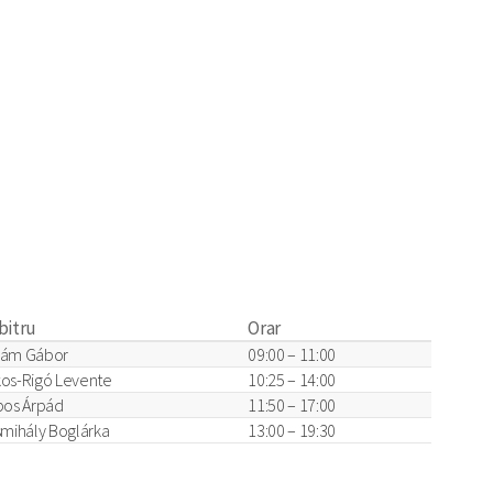
bitru
Orar
ám Gábor
09:00 – 11:00
os-Rigó Levente
10:25 – 14:00
pos Árpád
11:50 – 17:00
smihály Boglárka
13:00 – 19:30