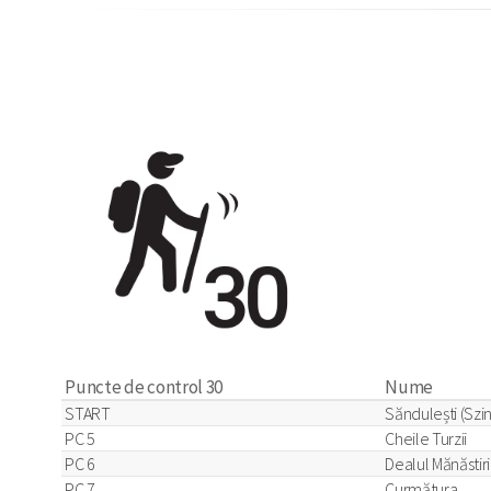
Puncte de control 30
Nume
START
Săndulești (Szin
PC 5
Cheile Turzii
PC 6
Dealul Mănăstiri
PC 7
Curmătura