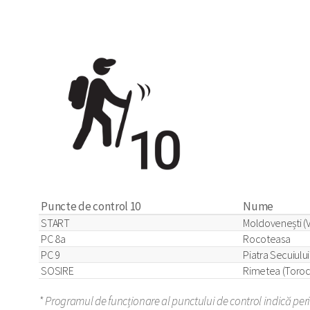
Puncte de control 10
Nume
START
Moldovenești (V
PC 8a
Rocoteasa
PC 9
Piatra Secuiului
SOSIRE
Rimetea (Toroc
* Programul de funcționare al punctului de control indică perio