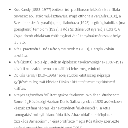
Kós Károly (1883–1977) építész, író, politikus emlékét őrzik az általa
tervezett épületek: művésztanyája, majd otthona a Varjúvár (1910), a
Szentimrei Jenő nyaralója, majd lakóháza (1925), a görög katolikus (ma
görögkeleti) templom (1927), a Kós Szidónia volt nyaralója (1937). A
Csiga-domb oldalában épült egykori Varjú-tanyának már csak a helye
látható.
A falu piacterén áll Kós Károly mellszobra (2013), Gergely Zoltán
alkotása.
A felújított Újiskola épületében építészeti tevékenységének 1907–1917
közötti korszakát bemutató kiállítást lehet megtekinteni.
Dr. Kós Károly (1919–1996) néprajztudós kalotaszegi néprajzi
gyűjtésének legjavát idézi az Újiskola kistermében megtekinthető
kiállítás.
A teljes egészében felújított egykori felekezeti iskolában létrehozott
Somvirág Közösségi Házban Denis Gallowaynek az 1920-as években
készült sztánai néprajzi és helytörténeti felvételeiből Kilin Attila
támogatásából nyílt állandó kiállítás. A ház oldalán emlékplakett
(Szakács Barnabás munkája) örökítette meg a Kós Károly szervezte
sztánai protestáns bál centenáriumát (2014).