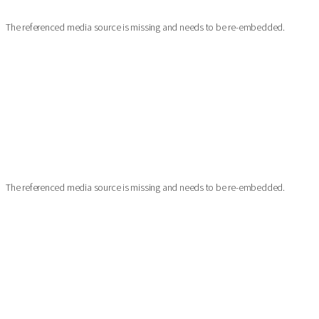
The referenced media source is missing and needs to be re-embedded.
The referenced media source is missing and needs to be re-embedded.