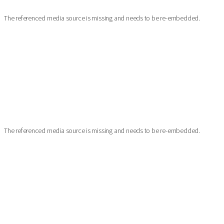
The referenced media source is missing and needs to be re-embedded.
The referenced media source is missing and needs to be re-embedded.