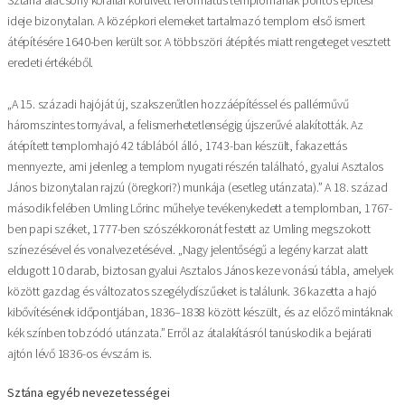
ideje bizonytalan. A középkori elemeket tartalmazó templom első ismert
átépítésére 1640-ben került sor. A többszöri átépítés miatt rengeteget vesztett
eredeti értékéből.
„A 15. századi hajóját új, szakszerűtlen hozzáépítéssel és pallérművű
háromszintes tornyával, a felismerhetetlenségig újszerűvé alakították. Az
átépített templomhajó 42 táblából álló, 1743-ban készült, fakazettás
mennyezte, ami jelenleg a templom nyugati részén található, gyalui Asztalos
János bizonytalan rajzú (öregkori?) munkája (esetleg utánzata).” A 18. század
második felében Umling Lőrinc műhelye tevékenykedett a templomban, 1767-
ben papi széket, 1777-ben szószékkoronát festett az Umling megszokott
színezésével és vonalvezetésével. „Nagy jelentőségű a legény karzat alatt
eldugott 10 darab, biztosan gyalui Asztalos János keze vonású tábla, amelyek
között gazdag és változatos szegélydíszűeket is találunk. 36 kazetta a hajó
kibővítésének időpontjában, 1836–1838 között készült, és az előző mintáknak
kék színben tobzódó utánzata.” Erről az átalakításról tanúskodik a bejárati
ajtón lévő 1836-os évszám is.
Sztána egyéb nevezetességei