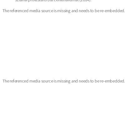
The referenced media source is missing and needs to be re-embedded.
The referenced media source is missing and needs to be re-embedded.