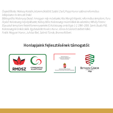
Összeállította: Maksay Katalin, közreműködött: Szabó Zsolt, Papp Hunor sztánai református
lelkipásztor és Venczel Enikő
Bibliográfia: Malonyay Dezső: A magyar nép művészete; Kiss Margit: Kispetri, református templom; Furu
Árpád: Kalotaszeg népi építészete; Kabay Béla: Kalotaszegi műemlékek kis adattára; Mihály Ferenc:
Elpusztult templomi festett famennyezetekről; Kalotaszeg antológia 1-2. 1990–2008. Szerk. Buzás Pál;
Kalotaszegi krónikácskák. Egybeszedte Kovács Kuruc János és Szalai Erzsébet Ildikó.
Fotók: Magyari Hunor, Juhász Ábel, Szántó Tünde, Branea Róbert.
Honlapjaink fejlesztésének támogatói:
Bejelentkezés
Felhasználói
fiók