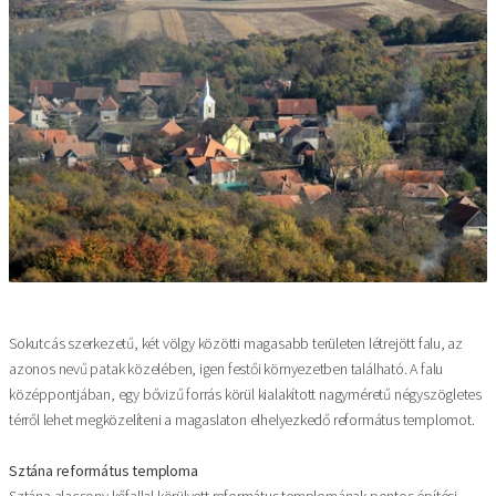
Sokutcás szerkezetű,
két völgy közötti magasabb területen létrejött falu, az
azonos nevű patak közelében, igen festői környezetben található. A falu
középpontjában, egy bővizű forrás körül kialakított nagyméretű négyszögletes
térről lehet megközelíteni a magaslaton elhelyezkedő református templomot.
Sztána református temploma
Sztána alacsony kőfallal körülvett református templomának pontos építési