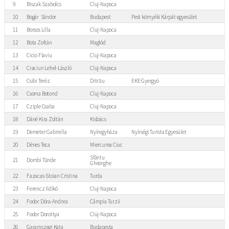
9
Biszak Szabolcs
Cluj-Napoca
10
Bogár Sándor
Budapest
Pest környéki Kárpát egyesület
11
Borsos Lilla
Cluj-Napoca
12
Bota Zoltán
Maglód
13
Cicio Flaviu
Cluj-Napoca
14
Craciun Lehel-László
Cluj-Napoca
15
Csibi Teréz
Ditrău
EKE Gyergyó
16
Csoma Botond
Cluj-Napoca
17
Cziple Csaba
Cluj-Napoca
18
Dáné Kira Zoltán
Kisbács
19
Demeter Gabriella
Nyíregyháza
Nyírségi Turista Egyesület
20
Dénes Teca
Miercurea Ciuc
Sfântu
21
Dombi Tünde
Gheorghe
22
Fazacas-Stoian Cristina
Turda
23
Ferencz Ildikó
Cluj-Napoca
24
Fodor Dóra-Andrea
Câmpia Turzii
25
Fodor Dorottya
Cluj-Napoca
26
Garamszegi Kata
Budapesta