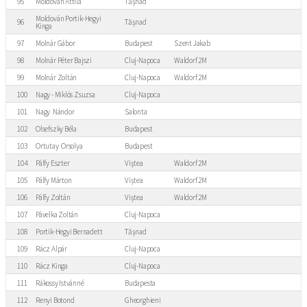
95
Moldován Attila
Tășnad
Moldován Portik-Hegyi
96
Tășnad
Kinga
97
Molnár Gábor
Budapest
Szent Jakab
98
Molnár Péter Bajszi
Cluj-Napoca
Waldorf 2M
99
Molnár Zoltán
Cluj-Napoca
Waldorf 2M
100
Nagy - Miklós Zsuzsa
Cluj-Napoca
101
Nagy Nándor
Salonta
102
Olsefszky Béla
Budapest
103
Ortutay Orsolya
Budapest
104
Pálfy Eszter
Viștea
Waldorf 2M
105
Pálfy Márton
Viștea
Waldorf 2M
106
Pálfy Zoltán
Viștea
Waldorf 2M
107
Pávelka Zoltán
Cluj-Napoca
108
Portik-Hegyi Bernadett
Tășnad
109
Rácz Alpár
Cluj-Napoca
110
Rácz Kinga
Cluj-Napoca
111
Rákossy Istvánné
Budapesta
112
Renyi Botond
Gheorghieni