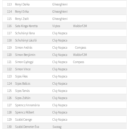
113
Renyi Dorka
Gheorghieni
114
Renyi Erika
Gheorghieni
115
Renyi Zsolt
Gheorghieni
116
Sata Kinga-Koretta
Viștea
Waldorf 2M
117
Schuhányi Ilona
Cluj-Napoca
118
Schuhányi László
Cluj-Napoca
119
Simon András
Cluj-Napoca
Compass
120
Simon Benjámin
Cluj-Napoca
Waldorf 2M
121
Simon Gyöngyi
Cluj-Napoca
Compass
122
Simon Vince
Cluj-Napoca
123
Sipos Ákos
Cluj-Napoca
124
Sipos Balázs
Cluj-Napoca
125
Sipos Tamás
Cluj-Napoca
126
Sipos Zoltán
Cluj-Napoca
127
Sprencz Annamária
Cluj-Napoca
128
Sprencz Róbert
Cluj-Napoca
129
Szabó Csenge
Cluj-Napoca
130
Szabó Demeter Éva
Suceag