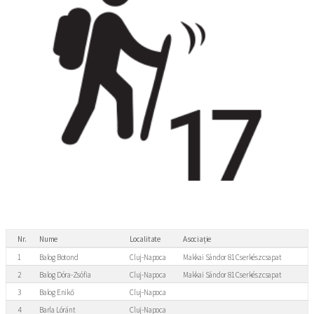
Nr.
Nume
Localitate
Asociație
1
Balog Botond
Cluj-Napoca
Makkai Sándor 81 Cserkészcsapat
2
Balog Dóra-Zsófia
Cluj-Napoca
Makkai Sándor 81 Cserkészcsapat
3
Balog Enikő
Cluj-Napoca
4
Barla Lóránt
Cluj-Napoca