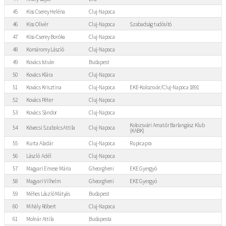
45
Kiss Cserey Heléna
Cluj-Napoca
46
Kiss Olivér
Cluj-Napoca
Szabadság tudósító
47
Kiss-Cserey Boróka
Cluj-Napoca
48
Komáromy László
Cluj-Napoca
49
Kovács István
Budapest
50
Kovács Klára
Cluj-Napoca
51
Kovács Krisztina
Cluj-Napoca
EKE-Kolozsvár/Cluj-Napoca 1891
52
Kovács Péter
Cluj-Napoca
53
Kovács Sándor
Cluj-Napoca
Kolozsvári Amatőr Barlangász Klub
54
Kövecsi Szabolcs Attila
Cluj-Napoca
(KABK)
55
Kurta Aladár
Cluj-Napoca
Rupicapra
56
László Adél
Cluj-Napoca
57
Magyari Emese Mária
Gheorgheni
EKE Gyergyó
58
Magyari Vilhelm
Gheorgheni
EKE Gyergyó
59
Méhes László Mátyás
Budapest
60
Mihály Róbert
Cluj-Napoca
61
Molnár Attila
Budapesta