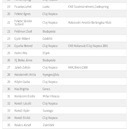
19
Fazakas Lehel
Lueta
EKE-Szatmárnémeti, Codespring
20
Fekete Ágnes
Cluj-Napoca
Fekete Sándor
21
Cluj-Napoca
Kolozsvári Amatőr Barlangász Klub
Szilárd
22
Feldman Zsolt
Budapesta
23
Győri Róbert
Gödöllő
24
Gyurka Botond
Cluj-Napoca
EKE-Kolozsvár/Cluj-Napoca 1891
25
Halmi Rita
Etyek
26
ifj. Baksa János
Budapesta
27
Jakab Zoltán
Cluj-Napoca
KKK, Bistro 1568
28
Kecskeméti Attila
Nyergesújfalu
29
Kilyén Csaba
Cluj-Napoca
30
Kiss Brigitta
Gencs
31
Komáromi Endre
Mihai Viteazu
32
Korodi László
Cluj-Napoca
33
Korodi Alpár
Suceagu
34
Korodi Enikő
Cluj-Napoca
35
Kovács József
Zsámbék