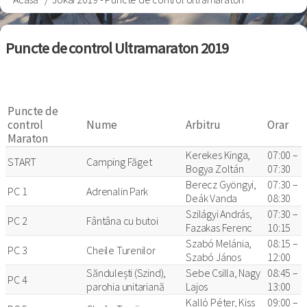
Breadcrumb
Puncte de control Ultramaraton 2019
Puncte de
control
Nume
Arbitru
Orar
Maraton
Kerekes Kinga,
07:00 –
START
Camping Făget
Bogya Zoltán
07:30
Berecz Gyöngyi,
07:30 –
PC 1
Adrenalin Park
Deák Vanda
08:30
Szilágyi András,
07:30 –
PC 2
Fântâna cu butoi
Fazakas Ferenc
10:15
Szabó Melánia,
08:15 –
PC 3
Cheile Turenilor
Szabó János
12:00
Săndulești (Szind),
Sebe Csilla, Nagy
08:45 –
PC 4
parohia unitariană
Lajos
13:00
Kalló Péter, Kiss
09:00 –