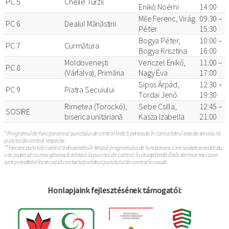
PC 5
Cheile Turzii
Enikő Noémi
14:00
Mile Ferenc, Virág
09:30 –
PC 6
Dealul Mănăstirii
Péter
15:30
Bogya Péter,
10:00 –
PC 7
Curmătura
Bogya Krisztina
16:00
Moldovenești
Venczel Enikő,
11:00 –
PC 8
(Várfalva), Primăria
Nagy Éva
17:00
Sipos Árpád,
12:30 –
PC 9
Piatra Secuiului
Tordai Jenő
19:30
Rimetea (Torockó),
Sebe Csilla,
12:45 –
SOSIRE
biserica unitariană
Kasza Izabella
21:00
* Programul de funcționare al punctului de control indică perioada în care arbitrul este de serviciu la
punctul de control respectiv.
** Fiecare punct de control trebuie atins în timpul programului de funcționare. Cine sosește prea târziu,
s-ar putea să nu mai găsească arbitrul la punctul de control. În situații limită (întârzieri mai mici care
sunt previzibile) încercați să contactați arbitrul punctului de control în cauză.
Honlapjaink fejlesztésének támogatói: