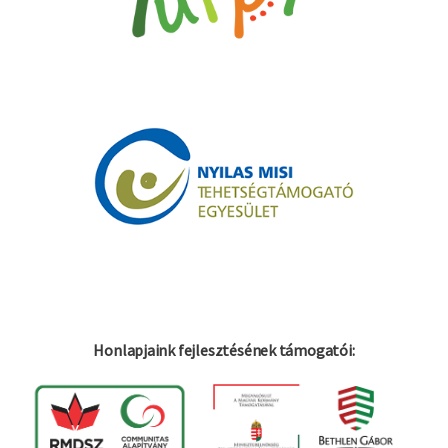
Honlapjaink fejlesztésének támogatói: