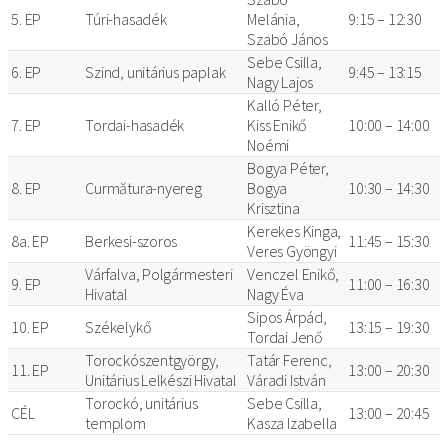
5. EP
Túri-hasadék
Melánia,
9:15 – 12:30
Szabó János
Sebe Csilla,
6. EP
Szind, unitárius paplak
9:45 – 13:15
Nagy Lajos
Kalló Péter,
7. EP
Tordai-hasadék
Kiss Enikő
10:00 – 14:00
Noémi
Bogya Péter,
8. EP
Curmătura-nyereg
Bogya
10:30 – 14:30
Krisztina
Kerekes Kinga,
8a. EP
Berkesi-szoros
11:45 – 15:30
Veres Gyöngyi
Várfalva, Polgármesteri
Venczel Enikő,
9. EP
11:00 – 16:30
Hivatal
Nagy Éva
Sipos Árpád,
10. EP
Székelykő
13:15 – 19:30
Tordai Jenő
Torockószentgyörgy,
Tatár Ferenc,
11. EP
13:00 – 20:30
Unitárius Lelkészi Hivatal
Váradi István
Torockó, unitárius
Sebe Csilla,
CÉL
13:00 – 20:45
templom
Kasza Izabella