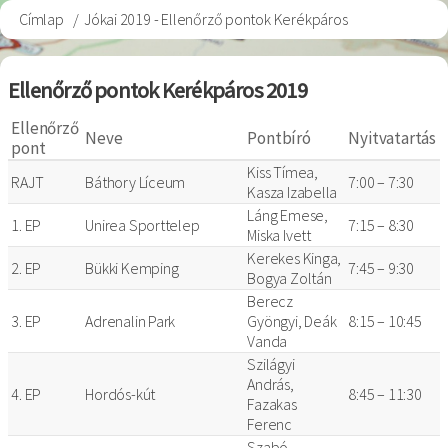
Címlap
Jókai 2019 - Ellenőrző pontok Kerékpáros
Morzsa
Ellenőrző pontok Kerékpáros 2019
Ellenőrző
Neve
Pontbíró
Nyitvatartás
pont
Kiss Tímea,
RAJT
Báthory Líceum
7:00 – 7:30
Kasza Izabella
Láng Emese,
1. EP
Unirea Sporttelep
7:15 – 8:30
Miska Ivett
Kerekes Kinga,
2. EP
Bükki Kemping
7:45 – 9:30
Bogya Zoltán
Berecz
3. EP
Adrenalin Park
Gyöngyi, Deák
8:15 – 10:45
Vanda
Szilágyi
András,
4. EP
Hordós-kút
8:45 – 11:30
Fazakas
Ferenc
Szabó