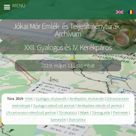
Ugrás
MENÜ
Jókai
a
Archiv
tartalomra
Jókai Mór Emlék- és Teljesítménytúrák -
Archívum
XXII. Gyalogos és IV. Kerékpáros
2019. május 11., szombat
Túra 2019:
Hírek
|
Gyalogos résztvevők
|
Kerékpáros résztvevők
|
Ultramaraton
eredmények
|
Gyalogos ellenőrző pontok
|
Kerékpáros ellenőrző pontok
|
Ultramaraton ellenőrző pontok
|
Túrakalauz
|
Képek
|
Támogatók
|
Partnerek
|
Szervezők
|
Statisztika